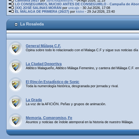
Camiseta 26/27
por
Synchoquetesync
- 04 Ago 2026, 11:15
LO CONSEGUIMOS, MUCHO ANTES DE CONSEGUIRLO - Campaña de Abona
[XX] JOSÉ SALINAS MORÁN
por
unicajix
- 30 Jul 2026, 17:08
EL MÁLAGA DE PRIMERA (26/27)
por
kiske
- 29 Jul 2026, 23:40
La Rosaleda
General Málaga C.F.
Opina sobre todo lo relacionado con el Malaga C.F y sigue sus noticias día 
La Ciudad Deportiva
Atlético Malagueño, Atlético Málaga Femenino, y cantera del Málaga C.F. en
El Rincón Estadístico de Sonic
Toda la numerología histórica, desgranada por jornada y rival.
La Grada
La voz de la AFICIÓN. Peñas y grupos de animación.
Memoria, Compromiso, Fe
Asuntos y noticias de índole atemporal en la historia de nuestro Málaga.