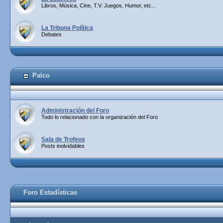
Libros, Música, Cine, T.V. Juegos, Humor, etc...
La Tribuna Política
Debates
Palco
Administración del Foro
Todo lo relacionado con la organización del Foro
Sala de Trofeos
Posts inolvidables
Foro Estadísticas