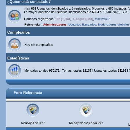
¿Quién está conectado?
Hay
689
Usuarios identificados :: 3 registrados, 0 ocultos y 686 invitados 
La mayor cantidad de usuarios identificados fue
6363
el 10 Jul 2026, 17:31
Usuarios registrados:
Bing [Bot]
,
Google [Bot]
,
minusva13
Referencia ::
Administradores
,
Usuarios Baneados
,
Moderadores globales
Cumpleaños
Hoy sin cumpleaños
Estadísticas
Mensajes totales
970171
| Temas totales
13137
| Usuarios totales
31199
| 
Foro Referencia
Mensajes sin leer
No hay mensajes sin leer
M