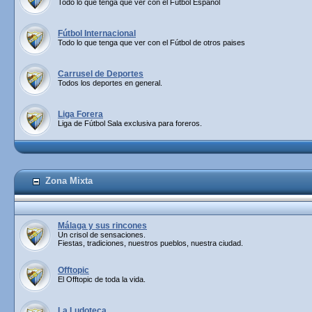
Todo lo que tenga que ver con el Fútbol Español
Fútbol Internacional
Todo lo que tenga que ver con el Fútbol de otros paises
Carrusel de Deportes
Todos los deportes en general.
Liga Forera
Liga de Fútbol Sala exclusiva para foreros.
Zona Mixta
Málaga y sus rincones
Un crisol de sensaciones.
Fiestas, tradiciones, nuestros pueblos, nuestra ciudad.
Offtopic
El Offtopic de toda la vida.
La Ludoteca