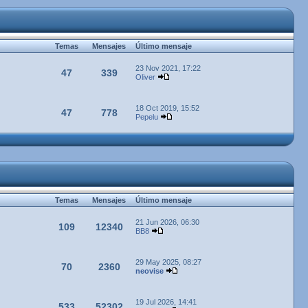
Temas
Mensajes
Último mensaje
23 Nov 2021, 17:22
47
339
Oliver
18 Oct 2019, 15:52
47
778
Pepelu
Temas
Mensajes
Último mensaje
21 Jun 2026, 06:30
109
12340
BB8
29 May 2025, 08:27
70
2360
neovise
19 Jul 2026, 14:41
533
52302