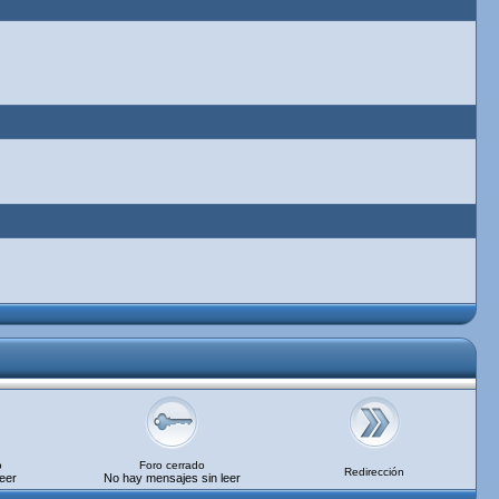
o
Foro cerrado
Redirección
eer
No hay mensajes sin leer