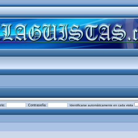
io:
Contraseña:
Identificarse automáticamente en cada visita