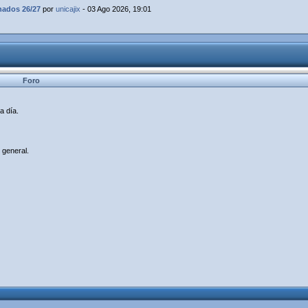
dos 26/27
por
unicajix
- 03 Ago 2026, 19:01
Foro
a día.
 general.