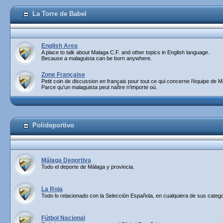
La Torre de Babel
English Area
A place to talk about Malaga C.F. and other topics in English language.
Because a malaguista can be born anywhere.
Zone Française
Petit coin de discussion en français pour tout ce qui concerne l'équipe de M
Parce qu'un malaguista peut naître n'importe où.
Polideportivo
Málaga Deportiva
Todo el deporte de Málaga y provincia.
La Roja
Todo lo relacionado con la Selección Española, en cualquiera de sus catego
Fútbol Nacional