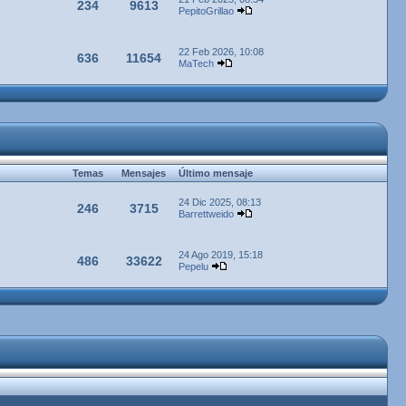
234
9613
PepitoGrillao
22 Feb 2026, 10:08
636
11654
MaTech
Temas
Mensajes
Último mensaje
24 Dic 2025, 08:13
246
3715
Barrettweido
24 Ago 2019, 15:18
486
33622
Pepelu