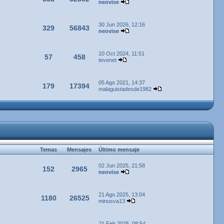
neovise
30 Jun 2026, 12:16
329
56843
neovise
10 Oct 2024, 11:51
57
458
tevenet
05 Ago 2021, 14:37
179
17394
malaguistadesde1982
Temas
Mensajes
Último mensaje
02 Jun 2025, 21:58
152
2965
neovise
21 Ago 2025, 13:04
1180
26525
minusva13
21 Feb 2025, 08:54