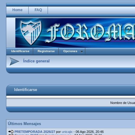
Home
FAQ
Identificarse
Registrarse
Opciones
Índice general
Identificarse
Nombre de Usuar
Últimos Mensajes
PRETEMPORADA 2026/27
por
unicajix
- 06 Ago 2026, 20:46