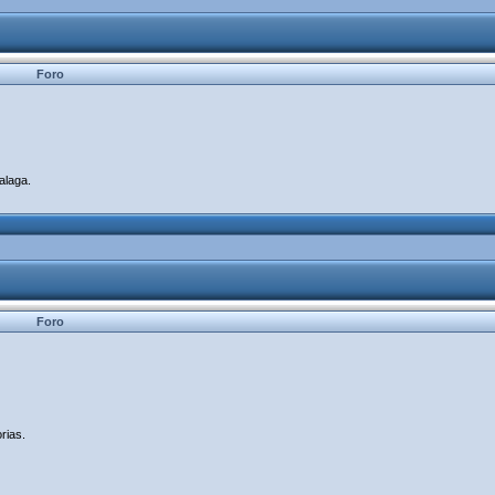
Foro
alaga.
Foro
rias.