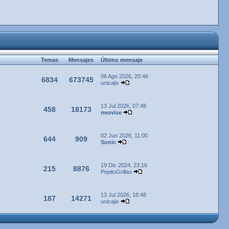
Temas
Mensajes
Último mensaje
06 Ago 2026, 20:46
6834
673745
unicajix
13 Jul 2026, 07:48
458
18173
neovise
02 Jun 2026, 11:00
644
909
Sonic
19 Dic 2024, 23:16
215
8876
PepitoGrillao
13 Jul 2026, 18:48
187
14271
unicajix