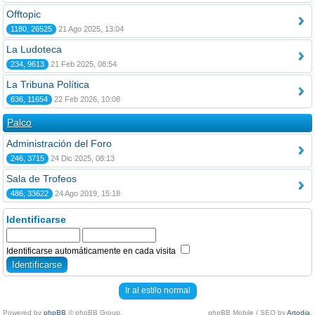
Offtopic
1180, 26525
21 Ago 2025, 13:04
La Ludoteca
234, 9613
21 Feb 2025, 08:54
La Tribuna Política
636, 11654
22 Feb 2026, 10:08
Palco
Administración del Foro
246, 3715
24 Dic 2025, 08:13
Sala de Trofeos
486, 33622
24 Ago 2019, 15:18
Identificarse
Identificarse automáticamente en cada visita
Ir al estilo normal
Powered by
phpBB
© phpBB Group.
phpBB Mobile / SEO by
Artodia
.