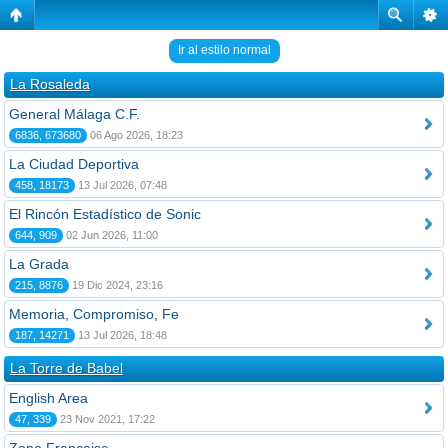
Ir al estilo normal
La Rosaleda
General Málaga C.F.
6836, 673680
06 Ago 2026, 18:23
La Ciudad Deportiva
458, 18173
13 Jul 2026, 07:48
El Rincón Estadístico de Sonic
644, 909
02 Jun 2026, 11:00
La Grada
215, 8876
19 Dic 2024, 23:16
Memoria, Compromiso, Fe
187, 14271
13 Jul 2026, 18:48
La Torre de Babel
English Area
47, 339
23 Nov 2021, 17:22