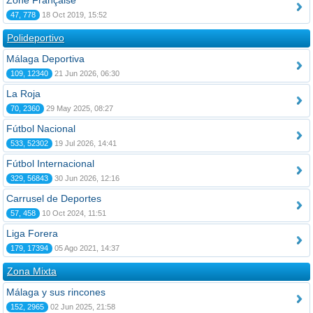
Zone Française
47, 778
18 Oct 2019, 15:52
Polideportivo
Málaga Deportiva
109, 12340
21 Jun 2026, 06:30
La Roja
70, 2360
29 May 2025, 08:27
Fútbol Nacional
533, 52302
19 Jul 2026, 14:41
Fútbol Internacional
329, 56843
30 Jun 2026, 12:16
Carrusel de Deportes
57, 458
10 Oct 2024, 11:51
Liga Forera
179, 17394
05 Ago 2021, 14:37
Zona Mixta
Málaga y sus rincones
152, 2965
02 Jun 2025, 21:58