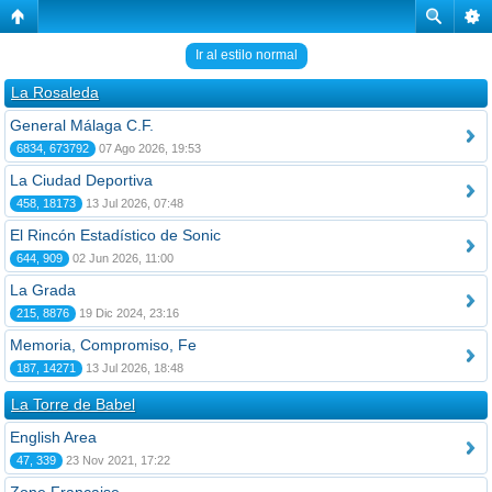
Ir al estilo normal
La Rosaleda
General Málaga C.F.
6834, 673792
07 Ago 2026, 19:53
La Ciudad Deportiva
458, 18173
13 Jul 2026, 07:48
El Rincón Estadístico de Sonic
644, 909
02 Jun 2026, 11:00
La Grada
215, 8876
19 Dic 2024, 23:16
Memoria, Compromiso, Fe
187, 14271
13 Jul 2026, 18:48
La Torre de Babel
English Area
47, 339
23 Nov 2021, 17:22