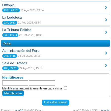
Offtopic
1180, 26525
21 Ago 2025, 13:04
La Ludoteca
234, 9613
21 Feb 2025, 08:54
La Tribuna Política
636, 11654
22 Feb 2026, 10:08
Palco
Administración del Foro
246, 3715
24 Dic 2025, 08:13
Sala de Trofeos
486, 33622
24 Ago 2019, 15:18
Identificarse
Identificarse automáticamente en cada visita
Ir al estilo normal
Powered by
phpBB
© phpBB Group.
phpBB Mobile / SEO by
Artodia
.