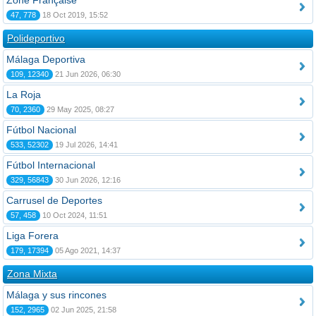
Zone Française
47, 778
18 Oct 2019, 15:52
Polideportivo
Málaga Deportiva
109, 12340
21 Jun 2026, 06:30
La Roja
70, 2360
29 May 2025, 08:27
Fútbol Nacional
533, 52302
19 Jul 2026, 14:41
Fútbol Internacional
329, 56843
30 Jun 2026, 12:16
Carrusel de Deportes
57, 458
10 Oct 2024, 11:51
Liga Forera
179, 17394
05 Ago 2021, 14:37
Zona Mixta
Málaga y sus rincones
152, 2965
02 Jun 2025, 21:58