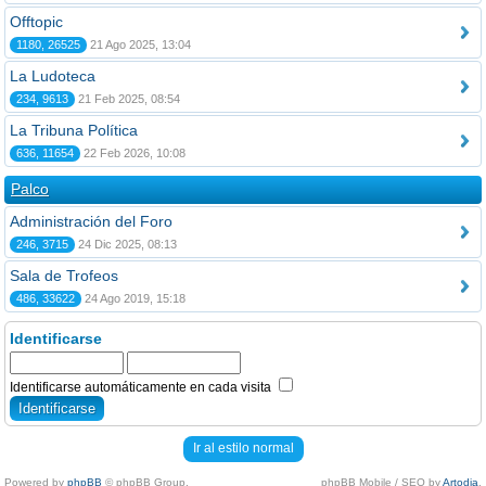
Offtopic
1180, 26525
21 Ago 2025, 13:04
La Ludoteca
234, 9613
21 Feb 2025, 08:54
La Tribuna Política
636, 11654
22 Feb 2026, 10:08
Palco
Administración del Foro
246, 3715
24 Dic 2025, 08:13
Sala de Trofeos
486, 33622
24 Ago 2019, 15:18
Identificarse
Identificarse automáticamente en cada visita
Ir al estilo normal
Powered by
phpBB
© phpBB Group.
phpBB Mobile / SEO by
Artodia
.