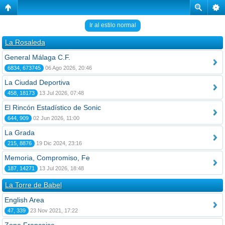
Ir al estilo normal
La Rosaleda
General Málaga C.F.
6834, 673745
06 Ago 2026, 20:46
La Ciudad Deportiva
458, 18173
13 Jul 2026, 07:48
El Rincón Estadístico de Sonic
644, 909
02 Jun 2026, 11:00
La Grada
215, 8876
19 Dic 2024, 23:16
Memoria, Compromiso, Fe
187, 14271
13 Jul 2026, 18:48
La Torre de Babel
English Area
47, 339
23 Nov 2021, 17:22