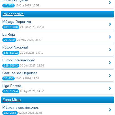
Zone Française
47, 778
18 Oct 2019, 15:52
Polideportivo
Málaga Deportiva
109, 12340
21 Jun 2026, 06:30
La Roja
70, 2360
29 May 2025, 08:27
Fútbol Nacional
533, 52302
19 Jul 2026, 14:41
Fútbol Internacional
329, 56843
30 Jun 2026, 12:16
Carrusel de Deportes
57, 458
10 Oct 2024, 11:51
Liga Forera
179, 17394
05 Ago 2021, 14:37
Zona Mixta
Málaga y sus rincones
152, 2965
02 Jun 2025, 21:58