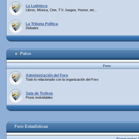
La Ludoteca
Libros, Música, Cine, T.V. Juegos, Humor, etc...
La Tribuna Política
Debates
Palco
Foro
Administración del Foro
Todo lo relacionado con la organización del Foro
Sala de Trofeos
Posts inolvidables
Foro Estadísticas
Borrar todas l