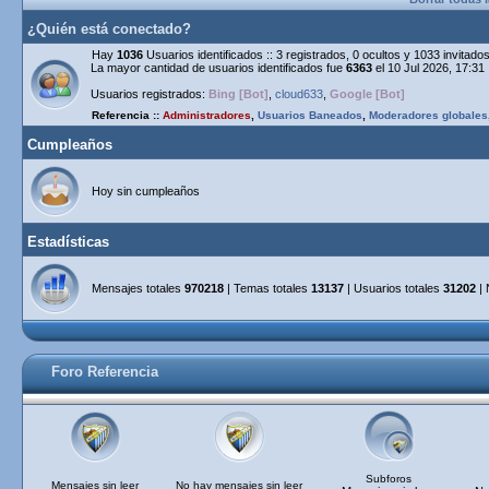
¿Quién está conectado?
Hay
1036
Usuarios identificados :: 3 registrados, 0 ocultos y 1033 invitad
La mayor cantidad de usuarios identificados fue
6363
el 10 Jul 2026, 17:31
Usuarios registrados:
Bing [Bot]
,
cloud633
,
Google [Bot]
Referencia ::
Administradores
,
Usuarios Baneados
,
Moderadores globales
Cumpleaños
Hoy sin cumpleaños
Estadísticas
Mensajes totales
970218
| Temas totales
13137
| Usuarios totales
31202
| 
Foro Referencia
Subforos
Mensajes sin leer
No hay mensajes sin leer