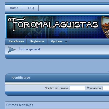
Home
FAQ
Identificarse
Registrarse
Opciones
Índice general
I
Identificarse
Nombre de Usuario:
Contraseña:
Últimos Mensajes