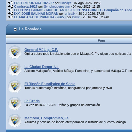
PRETEMPORADA 2026/27
por
unicajix
- 07 Ago 2026, 19:53
Camiseta 26/27
por
Synchoquetesync
- 04 Ago 2026, 11:15
LO CONSEGUIMOS, MUCHO ANTES DE CONSEGUIRLO - Campaña de Abona
[XX] JOSÉ SALINAS MORÁN
por
unicajix
- 30 Jul 2026, 17:08
EL MÁLAGA DE PRIMERA (26/27)
por
kiske
- 29 Jul 2026, 23:40
La Rosaleda
Foro
General Málaga C.F.
Opina sobre todo lo relacionado con el Malaga C.F y sigue sus noticias día 
La Ciudad Deportiva
Atlético Malagueño, Atlético Málaga Femenino, y cantera del Málaga C.F. en
El Rincón Estadístico de Sonic
Toda la numerología histórica, desgranada por jornada y rival.
La Grada
La voz de la AFICIÓN. Peñas y grupos de animación.
Memoria, Compromiso, Fe
Asuntos y noticias de índole atemporal en la historia de nuestro Málaga.