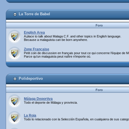
La Torre de Babel
Foro
English Area
A place to talk about Malaga C.F. and other topics in English language.
Because a malaguista can be born anywhere.
Zone Française
Petit coin de discussion en français pour tout ce qui concerne l'équipe de M
Parce qu'un malaguista peut naître n'importe où.
Polideportivo
Foro
Málaga Deportiva
Todo el deporte de Málaga y provincia.
La Roja
Todo lo relacionado con la Selección Española, en cualquiera de sus catego