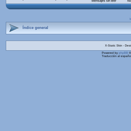
Mensajes sin leer
No
I
Índice general
X-Static Skin - De
Powered by
phpBB
©
Traducción al españo