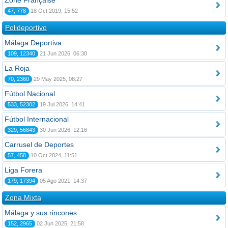
Zone Française
47, 778
18 Oct 2019, 15:52
Polideportivo
Málaga Deportiva
109, 12340
21 Jun 2026, 06:30
La Roja
70, 2360
29 May 2025, 08:27
Fútbol Nacional
533, 52302
19 Jul 2026, 14:41
Fútbol Internacional
329, 56843
30 Jun 2026, 12:16
Carrusel de Deportes
57, 458
10 Oct 2024, 11:51
Liga Forera
179, 17394
05 Ago 2021, 14:37
Zona Mixta
Málaga y sus rincones
152, 2965
02 Jun 2025, 21:58