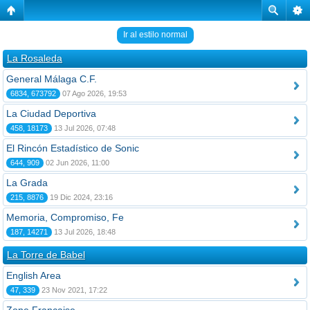
Ir al estilo normal
La Rosaleda
General Málaga C.F.
6834, 673792
07 Ago 2026, 19:53
La Ciudad Deportiva
458, 18173
13 Jul 2026, 07:48
El Rincón Estadístico de Sonic
644, 909
02 Jun 2026, 11:00
La Grada
215, 8876
19 Dic 2024, 23:16
Memoria, Compromiso, Fe
187, 14271
13 Jul 2026, 18:48
La Torre de Babel
English Area
47, 339
23 Nov 2021, 17:22