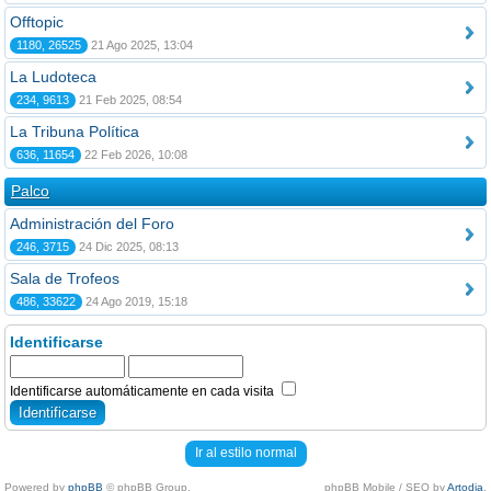
Offtopic
1180, 26525
21 Ago 2025, 13:04
La Ludoteca
234, 9613
21 Feb 2025, 08:54
La Tribuna Política
636, 11654
22 Feb 2026, 10:08
Palco
Administración del Foro
246, 3715
24 Dic 2025, 08:13
Sala de Trofeos
486, 33622
24 Ago 2019, 15:18
Identificarse
Identificarse automáticamente en cada visita
Ir al estilo normal
Powered by
phpBB
© phpBB Group.
phpBB Mobile / SEO by
Artodia
.