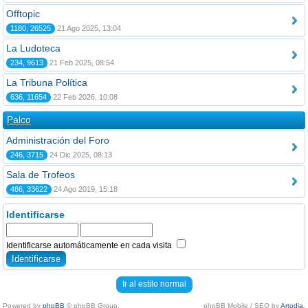
Offtopic
1180, 26525
21 Ago 2025, 13:04
La Ludoteca
234, 9613
21 Feb 2025, 08:54
La Tribuna Política
636, 11654
22 Feb 2026, 10:08
Palco
Administración del Foro
246, 3715
24 Dic 2025, 08:13
Sala de Trofeos
486, 33622
24 Ago 2019, 15:18
Identificarse
Identificarse automáticamente en cada visita
Ir al estilo normal
Powered by
phpBB
© phpBB Group.
phpBB Mobile / SEO by
Artodia
.