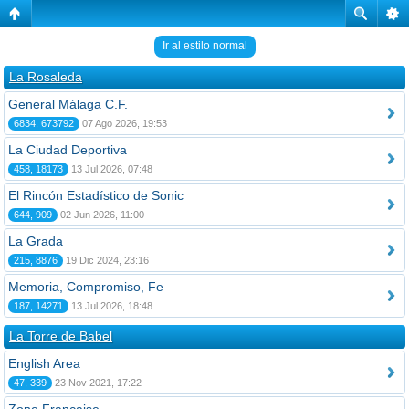
Ir al estilo normal
La Rosaleda
General Málaga C.F.
6834, 673792
07 Ago 2026, 19:53
La Ciudad Deportiva
458, 18173
13 Jul 2026, 07:48
El Rincón Estadístico de Sonic
644, 909
02 Jun 2026, 11:00
La Grada
215, 8876
19 Dic 2024, 23:16
Memoria, Compromiso, Fe
187, 14271
13 Jul 2026, 18:48
La Torre de Babel
English Area
47, 339
23 Nov 2021, 17:22