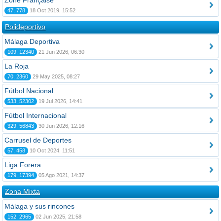
Zone Française
47, 778
18 Oct 2019, 15:52
Polideportivo
Málaga Deportiva
109, 12340
21 Jun 2026, 06:30
La Roja
70, 2360
29 May 2025, 08:27
Fútbol Nacional
533, 52302
19 Jul 2026, 14:41
Fútbol Internacional
329, 56843
30 Jun 2026, 12:16
Carrusel de Deportes
57, 458
10 Oct 2024, 11:51
Liga Forera
179, 17394
05 Ago 2021, 14:37
Zona Mixta
Málaga y sus rincones
152, 2965
02 Jun 2025, 21:58