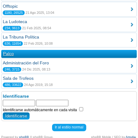
Offtopic
1180, 26525
21 Ago 2025, 13:04
La Ludoteca
234, 9613
21 Feb 2025, 08:54
La Tribuna Política
636, 11654
22 Feb 2026, 10:08
Palco
Administración del Foro
246, 3715
24 Dic 2025, 08:13
Sala de Trofeos
486, 33622
24 Ago 2019, 15:18
Identificarse
Identificarse automáticamente en cada visita
Ir al estilo normal
Powered by
phpBB
© phpBB Group.
phpBB Mobile / SEO by
Artodia
.