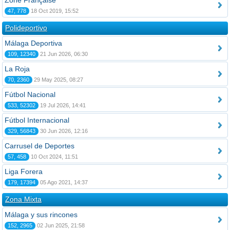
Zone Française
47, 778
18 Oct 2019, 15:52
Polideportivo
Málaga Deportiva
109, 12340
21 Jun 2026, 06:30
La Roja
70, 2360
29 May 2025, 08:27
Fútbol Nacional
533, 52302
19 Jul 2026, 14:41
Fútbol Internacional
329, 56843
30 Jun 2026, 12:16
Carrusel de Deportes
57, 458
10 Oct 2024, 11:51
Liga Forera
179, 17394
05 Ago 2021, 14:37
Zona Mixta
Málaga y sus rincones
152, 2965
02 Jun 2025, 21:58