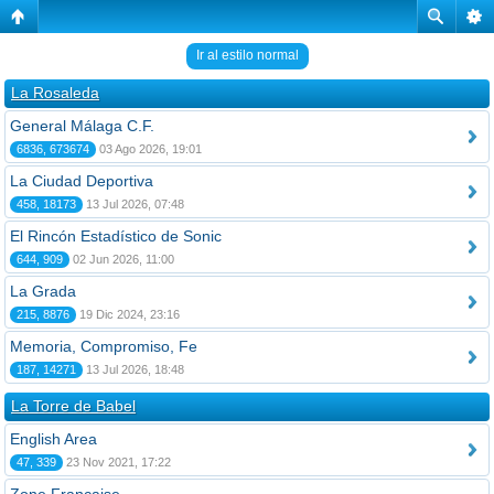
Ir al estilo normal
La Rosaleda
General Málaga C.F.
6836, 673674
03 Ago 2026, 19:01
La Ciudad Deportiva
458, 18173
13 Jul 2026, 07:48
El Rincón Estadístico de Sonic
644, 909
02 Jun 2026, 11:00
La Grada
215, 8876
19 Dic 2024, 23:16
Memoria, Compromiso, Fe
187, 14271
13 Jul 2026, 18:48
La Torre de Babel
English Area
47, 339
23 Nov 2021, 17:22