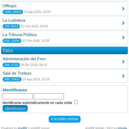
Offtopic
1180, 26525
21 Ago 2025, 13:04
La Ludoteca
234, 9613
21 Feb 2025, 08:54
La Tribuna Política
636, 11654
22 Feb 2026, 10:08
Palco
Administración del Foro
246, 3715
24 Dic 2025, 08:13
Sala de Trofeos
486, 33622
24 Ago 2019, 15:18
Identificarse
Identificarse automáticamente en cada visita
Ir al estilo normal
Powered by
phpBB
© phpBB Group.
phpBB Mobile / SEO by
Artodia
.