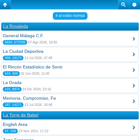
Ir al estilo normal
La Rosaleda
General Málaga C.F.
6834, 673789
07 Ago 2026, 19:50
La Ciudad Deportiva
458, 18173
13 Jul 2026, 07:48
El Rincón Estadístico de Sonic
644, 909
02 Jun 2026, 11:00
La Grada
215, 8876
19 Dic 2024, 23:16
Memoria, Compromiso, Fe
187, 14271
13 Jul 2026, 18:48
La Torre de Babel
English Area
47, 339
23 Nov 2021, 17:22