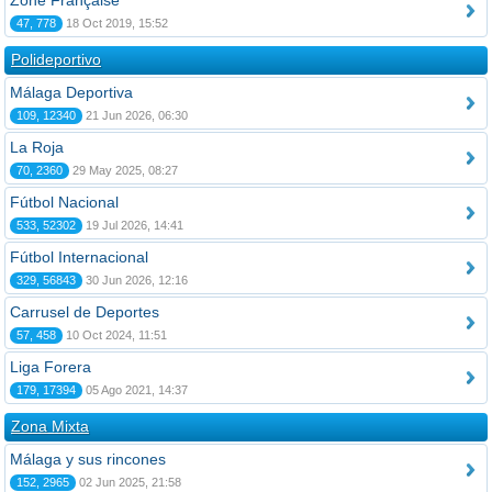
Zone Française
47, 778
18 Oct 2019, 15:52
Polideportivo
Málaga Deportiva
109, 12340
21 Jun 2026, 06:30
La Roja
70, 2360
29 May 2025, 08:27
Fútbol Nacional
533, 52302
19 Jul 2026, 14:41
Fútbol Internacional
329, 56843
30 Jun 2026, 12:16
Carrusel de Deportes
57, 458
10 Oct 2024, 11:51
Liga Forera
179, 17394
05 Ago 2021, 14:37
Zona Mixta
Málaga y sus rincones
152, 2965
02 Jun 2025, 21:58