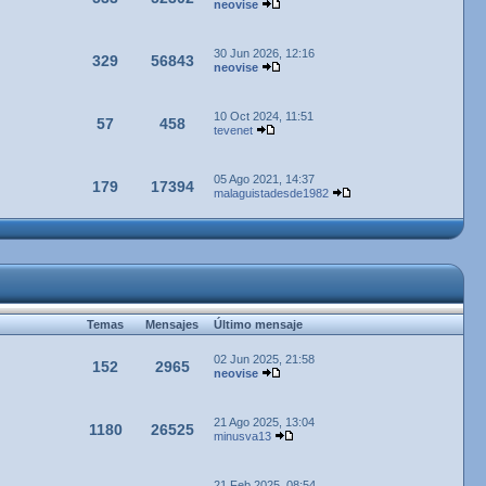
neovise
30 Jun 2026, 12:16
329
56843
neovise
10 Oct 2024, 11:51
57
458
tevenet
05 Ago 2021, 14:37
179
17394
malaguistadesde1982
Temas
Mensajes
Último mensaje
02 Jun 2025, 21:58
152
2965
neovise
21 Ago 2025, 13:04
1180
26525
minusva13
21 Feb 2025, 08:54