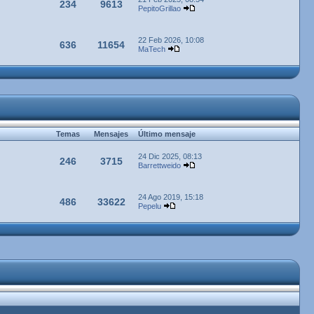
234
9613
PepitoGrillao
22 Feb 2026, 10:08
636
11654
MaTech
Temas
Mensajes
Último mensaje
24 Dic 2025, 08:13
246
3715
Barrettweido
24 Ago 2019, 15:18
486
33622
Pepelu