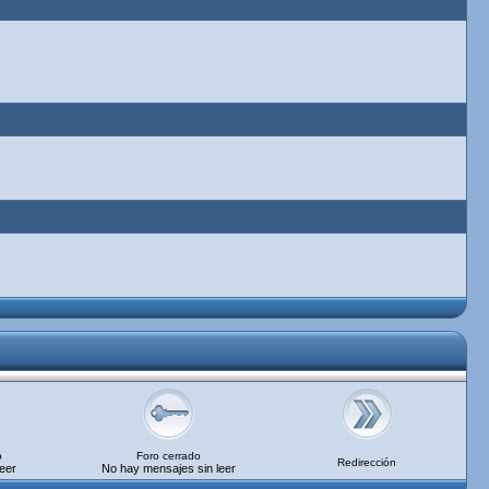
o
Foro cerrado
Redirección
eer
No hay mensajes sin leer