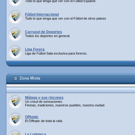
Todo lo que tenga que ver con el Fútbol Español
Fútbol Internacional
Todo lo que tenga que ver con el Fútbol de otros paises
Carrusel de Deportes
Todos los deportes en general.
Liga Forera
Liga de Fútbol Sala exclusiva para foreros.
Zona Mixta
Málaga y sus rincones
Un crisol de sensaciones.
Fiestas, tradiciones, nuestros pueblos, nuestra ciudad.
Offtopic
El Offtopic de toda la vida.
La Ludoteca