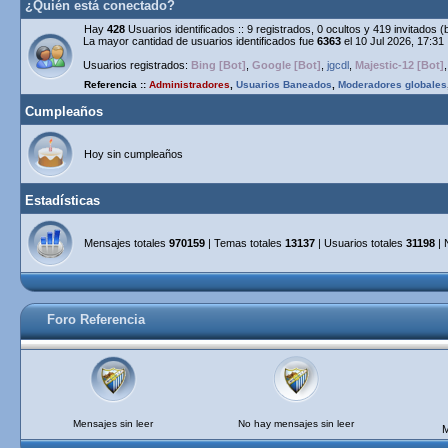
¿Quién está conectado?
Hay
428
Usuarios identificados :: 9 registrados, 0 ocultos y 419 invitados 
La mayor cantidad de usuarios identificados fue
6363
el 10 Jul 2026, 17:31
Usuarios registrados:
Bing [Bot]
,
Google [Bot]
,
jgcdl
,
Majestic-12 [Bot]
Referencia ::
Administradores
,
Usuarios Baneados
,
Moderadores globales
Cumpleaños
Hoy sin cumpleaños
Estadísticas
Mensajes totales
970159
| Temas totales
13137
| Usuarios totales
31198
| 
Foro Referencia
Mensajes sin leer
No hay mensajes sin leer
M