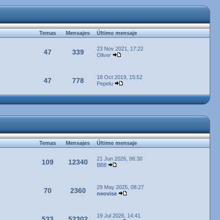
Temas
Mensajes
Último mensaje
23 Nov 2021, 17:22
47
339
Oliver
18 Oct 2019, 15:52
47
778
Pepelu
Temas
Mensajes
Último mensaje
21 Jun 2026, 06:30
109
12340
BB8
29 May 2025, 08:27
70
2360
neovise
19 Jul 2026, 14:41
533
52302