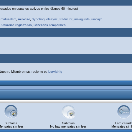
(basados en usuarios activos en los últimos 60 minutos)
,
matuzalem
,
neovise
,
Synchoquetesync
,
traductor_malaguista
,
unicajix
,
Usuarios registrados
,
Baneados Temporales
Nuestro Miembro más reciente es
Lewishig
Subforos
Subforos
Foro cerrad
ensajes sin leer
No hay mensajes sin leer
Mensajes sin l