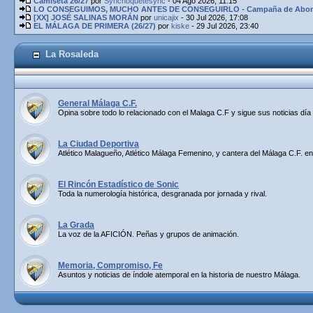
Camiseta 26/27
por
Synchoquetesync
- 04 Ago 2026, 11:15
LO CONSEGUIMOS, MUCHO ANTES DE CONSEGUIRLO - Campaña de Abona
[XX] JOSÉ SALINAS MORÁN
por
unicajix
- 30 Jul 2026, 17:08
EL MÁLAGA DE PRIMERA (26/27)
por
kiske
- 29 Jul 2026, 23:40
La Rosaleda
General Málaga C.F.
Opina sobre todo lo relacionado con el Malaga C.F y sigue sus noticias día 
La Ciudad Deportiva
Atlético Malagueño, Atlético Málaga Femenino, y cantera del Málaga C.F. en
El Rincón Estadístico de Sonic
Toda la numerología histórica, desgranada por jornada y rival.
La Grada
La voz de la AFICIÓN. Peñas y grupos de animación.
Memoria, Compromiso, Fe
Asuntos y noticias de índole atemporal en la historia de nuestro Málaga.