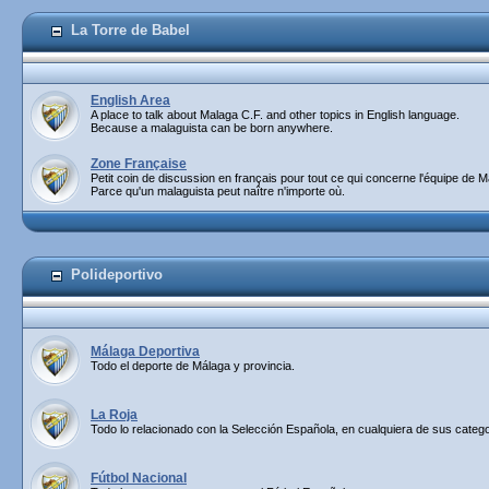
La Torre de Babel
English Area
A place to talk about Malaga C.F. and other topics in English language.
Because a malaguista can be born anywhere.
Zone Française
Petit coin de discussion en français pour tout ce qui concerne l'équipe de M
Parce qu'un malaguista peut naître n'importe où.
Polideportivo
Málaga Deportiva
Todo el deporte de Málaga y provincia.
La Roja
Todo lo relacionado con la Selección Española, en cualquiera de sus catego
Fútbol Nacional