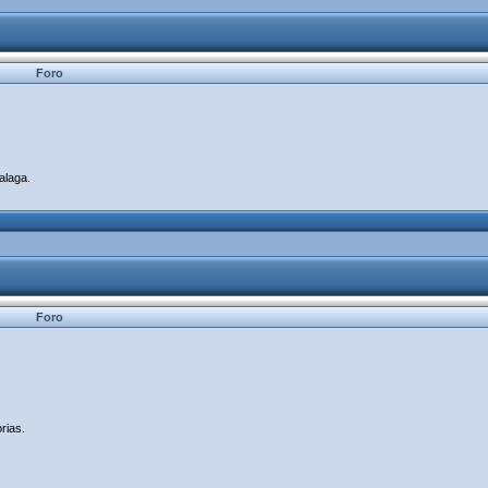
Foro
alaga.
Foro
rias.