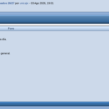
dos 26/27
por
unicajix
- 03 Ago 2026, 19:01
Foro
a día.
 general.