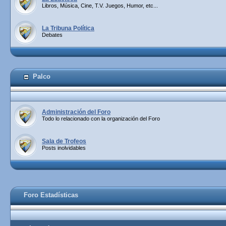
Libros, Música, Cine, T.V. Juegos, Humor, etc...
La Tribuna Política
Debates
Palco
Administración del Foro
Todo lo relacionado con la organización del Foro
Sala de Trofeos
Posts inolvidables
Foro Estadísticas