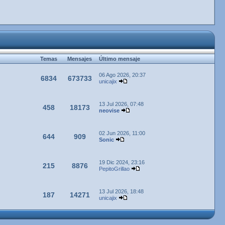
Temas
Mensajes
Último mensaje
06 Ago 2026, 20:37
6834
673733
unicajix
13 Jul 2026, 07:48
458
18173
neovise
02 Jun 2026, 11:00
644
909
Sonic
19 Dic 2024, 23:16
215
8876
PepitoGrillao
13 Jul 2026, 18:48
187
14271
unicajix