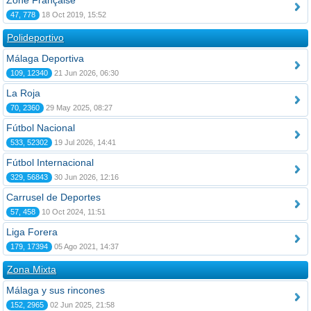
Zone Française
47, 778
18 Oct 2019, 15:52
Polideportivo
Málaga Deportiva
109, 12340
21 Jun 2026, 06:30
La Roja
70, 2360
29 May 2025, 08:27
Fútbol Nacional
533, 52302
19 Jul 2026, 14:41
Fútbol Internacional
329, 56843
30 Jun 2026, 12:16
Carrusel de Deportes
57, 458
10 Oct 2024, 11:51
Liga Forera
179, 17394
05 Ago 2021, 14:37
Zona Mixta
Málaga y sus rincones
152, 2965
02 Jun 2025, 21:58