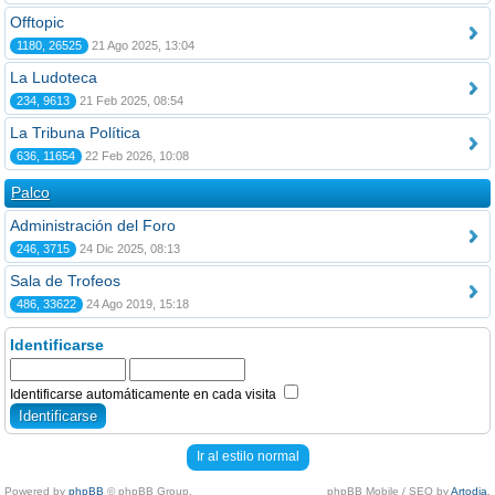
Offtopic
1180, 26525
21 Ago 2025, 13:04
La Ludoteca
234, 9613
21 Feb 2025, 08:54
La Tribuna Política
636, 11654
22 Feb 2026, 10:08
Palco
Administración del Foro
246, 3715
24 Dic 2025, 08:13
Sala de Trofeos
486, 33622
24 Ago 2019, 15:18
Identificarse
Identificarse automáticamente en cada visita
Ir al estilo normal
Powered by
phpBB
© phpBB Group.
phpBB Mobile / SEO by
Artodia
.