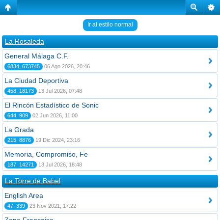
Ir al estilo normal
La Rosaleda
General Málaga C.F.
6834, 673745
06 Ago 2026, 20:46
La Ciudad Deportiva
458, 18173
13 Jul 2026, 07:48
El Rincón Estadístico de Sonic
644, 909
02 Jun 2026, 11:00
La Grada
215, 8876
19 Dic 2024, 23:16
Memoria, Compromiso, Fe
187, 14271
13 Jul 2026, 18:48
La Torre de Babel
English Area
47, 339
23 Nov 2021, 17:22