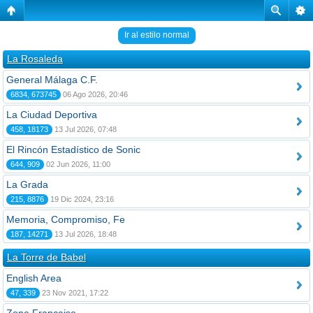
Ir al estilo normal
La Rosaleda
General Málaga C.F.
6834, 673745
06 Ago 2026, 20:46
La Ciudad Deportiva
458, 18173
13 Jul 2026, 07:48
El Rincón Estadístico de Sonic
644, 909
02 Jun 2026, 11:00
La Grada
215, 8876
19 Dic 2024, 23:16
Memoria, Compromiso, Fe
187, 14271
13 Jul 2026, 18:48
La Torre de Babel
English Area
47, 339
23 Nov 2021, 17:22