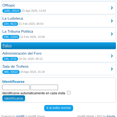
Offtopic
1180, 26525
21 Ago 2025, 13:04
La Ludoteca
234, 9613
21 Feb 2025, 08:54
La Tribuna Política
636, 11654
22 Feb 2026, 10:08
Palco
Administración del Foro
246, 3715
24 Dic 2025, 08:13
Sala de Trofeos
486, 33622
24 Ago 2019, 15:18
Identificarse
Identificarse automáticamente en cada visita
Ir al estilo normal
Powered by
phpBB
© phpBB Group.
phpBB Mobile / SEO by
Artodia
.