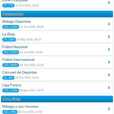
Zone Française
47, 778
18 Oct 2019, 15:52
Polideportivo
Málaga Deportiva
109, 12340
21 Jun 2026, 06:30
La Roja
70, 2360
29 May 2025, 08:27
Fútbol Nacional
533, 52302
19 Jul 2026, 14:41
Fútbol Internacional
329, 56843
30 Jun 2026, 12:16
Carrusel de Deportes
57, 458
10 Oct 2024, 11:51
Liga Forera
179, 17394
05 Ago 2021, 14:37
Zona Mixta
Málaga y sus rincones
152, 2965
02 Jun 2025, 21:58