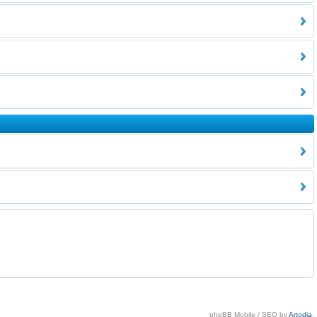
phpBB Mobile / SEO by
Artodia
.