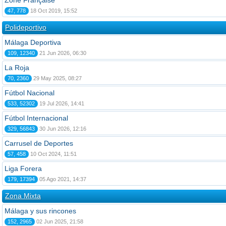
Zone Française
47, 778
18 Oct 2019, 15:52
Polideportivo
Málaga Deportiva
109, 12340
21 Jun 2026, 06:30
La Roja
70, 2360
29 May 2025, 08:27
Fútbol Nacional
533, 52302
19 Jul 2026, 14:41
Fútbol Internacional
329, 56843
30 Jun 2026, 12:16
Carrusel de Deportes
57, 458
10 Oct 2024, 11:51
Liga Forera
179, 17394
05 Ago 2021, 14:37
Zona Mixta
Málaga y sus rincones
152, 2965
02 Jun 2025, 21:58