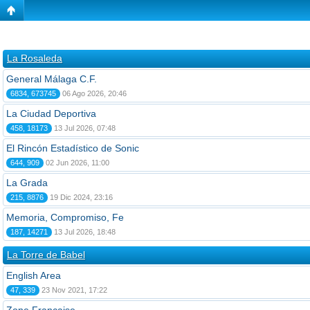
La Rosaleda
General Málaga C.F.
6834, 673745
06 Ago 2026, 20:46
La Ciudad Deportiva
458, 18173
13 Jul 2026, 07:48
El Rincón Estadístico de Sonic
644, 909
02 Jun 2026, 11:00
La Grada
215, 8876
19 Dic 2024, 23:16
Memoria, Compromiso, Fe
187, 14271
13 Jul 2026, 18:48
La Torre de Babel
English Area
47, 339
23 Nov 2021, 17:22