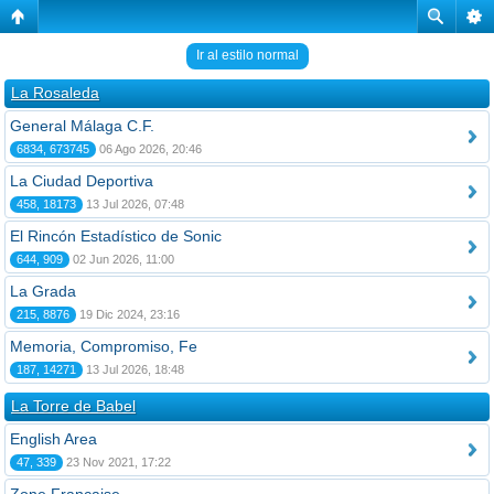
Ir al estilo normal
La Rosaleda
General Málaga C.F.
6834, 673745
06 Ago 2026, 20:46
La Ciudad Deportiva
458, 18173
13 Jul 2026, 07:48
El Rincón Estadístico de Sonic
644, 909
02 Jun 2026, 11:00
La Grada
215, 8876
19 Dic 2024, 23:16
Memoria, Compromiso, Fe
187, 14271
13 Jul 2026, 18:48
La Torre de Babel
English Area
47, 339
23 Nov 2021, 17:22