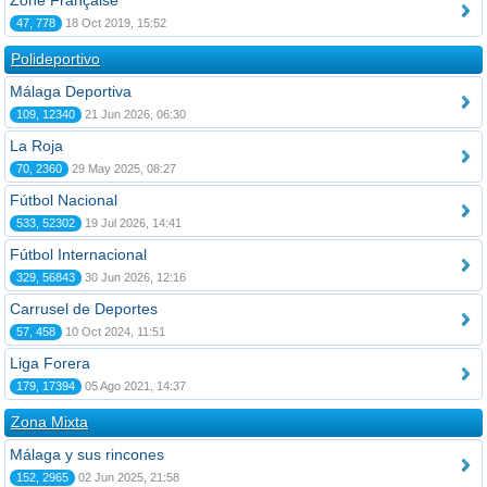
Zone Française
47, 778
18 Oct 2019, 15:52
Polideportivo
Málaga Deportiva
109, 12340
21 Jun 2026, 06:30
La Roja
70, 2360
29 May 2025, 08:27
Fútbol Nacional
533, 52302
19 Jul 2026, 14:41
Fútbol Internacional
329, 56843
30 Jun 2026, 12:16
Carrusel de Deportes
57, 458
10 Oct 2024, 11:51
Liga Forera
179, 17394
05 Ago 2021, 14:37
Zona Mixta
Málaga y sus rincones
152, 2965
02 Jun 2025, 21:58