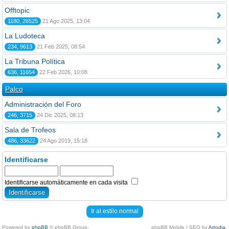
Offtopic
1180, 26525
21 Ago 2025, 13:04
La Ludoteca
234, 9613
21 Feb 2025, 08:54
La Tribuna Política
636, 11654
22 Feb 2026, 10:08
Palco
Administración del Foro
246, 3715
24 Dic 2025, 08:13
Sala de Trofeos
486, 33622
24 Ago 2019, 15:18
Identificarse
Identificarse automáticamente en cada visita
Ir al estilo normal
Powered by
phpBB
© phpBB Group.
phpBB Mobile / SEO by
Artodia
.