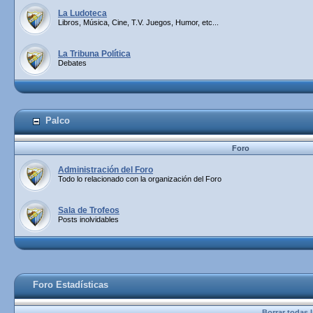
La Ludoteca
Libros, Música, Cine, T.V. Juegos, Humor, etc...
La Tribuna Política
Debates
Palco
Foro
Administración del Foro
Todo lo relacionado con la organización del Foro
Sala de Trofeos
Posts inolvidables
Foro Estadísticas
Borrar todas l