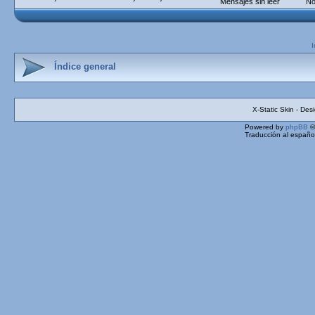
Mensajes sin leer
No
I
Índice general
X-Static Skin - De
Powered by
phpBB
©
Traducción al españo