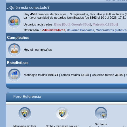
¿Quién está conectado?
Hay
459
Usuarios identificados :: 3 registrados, 0 ocultos y 456 invitados 
La mayor cantidad de usuarios identificados fue
6363
el 10 Jul 2026, 17:31
Usuarios registrados:
Bing [Bot]
,
Google [Bot]
,
Majestic-12 [Bot]
Referencia ::
Administradores
,
Usuarios Baneados
,
Moderadores globales
Cumpleaños
Hoy sin cumpleaños
Estadísticas
Mensajes totales
970171
| Temas totales
13137
| Usuarios totales
31199
| 
Foro Referencia
Subforos
Mensajes sin leer
No hay mensajes sin leer