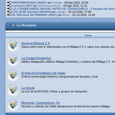
PRETEMPORADA 2026/27
por
unicajix
- 06 Ago 2026, 20:46
Camiseta 26/27
por
Synchoquetesync
- 04 Ago 2026, 11:15
LO CONSEGUIMOS, MUCHO ANTES DE CONSEGUIRLO - Campaña de Abona
[XX] JOSÉ SALINAS MORÁN
por
unicajix
- 30 Jul 2026, 17:08
EL MÁLAGA DE PRIMERA (26/27)
por
kiske
- 29 Jul 2026, 23:40
La Rosaleda
Foro
General Málaga C.F.
Opina sobre todo lo relacionado con el Malaga C.F y sigue sus noticias día 
La Ciudad Deportiva
Atlético Malagueño, Atlético Málaga Femenino, y cantera del Málaga C.F. en
El Rincón Estadístico de Sonic
Toda la numerología histórica, desgranada por jornada y rival.
La Grada
La voz de la AFICIÓN. Peñas y grupos de animación.
Memoria, Compromiso, Fe
Asuntos y noticias de índole atemporal en la historia de nuestro Málaga.