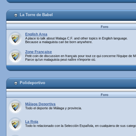
La Torre de Babel
Foro
English Area
A place to talk about Malaga C.F. and other topics in English language.
Because a malaguista can be born anywhere.
Zone Française
Petit coin de discussion en français pour tout ce qui concerne l'équipe de M
Parce qu'un malaguista peut naître n'importe où.
Polideportivo
Foro
Málaga Deportiva
Todo el deporte de Málaga y provincia.
La Roja
Todo lo relacionado con la Selección Española, en cualquiera de sus catego