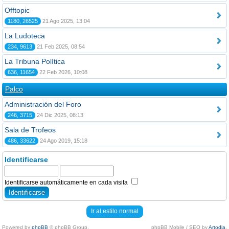
Offtopic
1180, 26525
21 Ago 2025, 13:04
La Ludoteca
234, 9613
21 Feb 2025, 08:54
La Tribuna Política
636, 11654
22 Feb 2026, 10:08
Palco
Administración del Foro
246, 3715
24 Dic 2025, 08:13
Sala de Trofeos
486, 33622
24 Ago 2019, 15:18
Identificarse
Identificarse automáticamente en cada visita
Ir al estilo normal
Powered by
phpBB
© phpBB Group.
phpBB Mobile / SEO by
Artodia
.