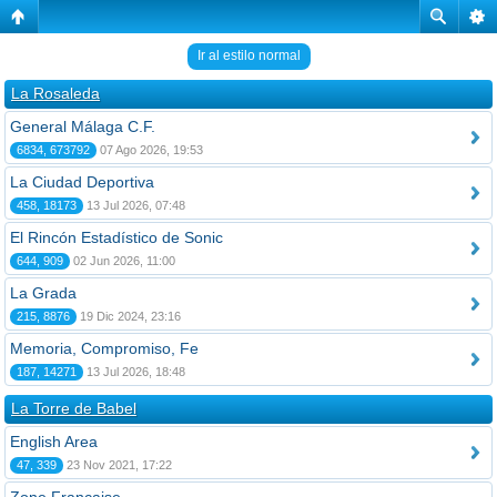
Ir al estilo normal
La Rosaleda
General Málaga C.F.
6834, 673792
07 Ago 2026, 19:53
La Ciudad Deportiva
458, 18173
13 Jul 2026, 07:48
El Rincón Estadístico de Sonic
644, 909
02 Jun 2026, 11:00
La Grada
215, 8876
19 Dic 2024, 23:16
Memoria, Compromiso, Fe
187, 14271
13 Jul 2026, 18:48
La Torre de Babel
English Area
47, 339
23 Nov 2021, 17:22