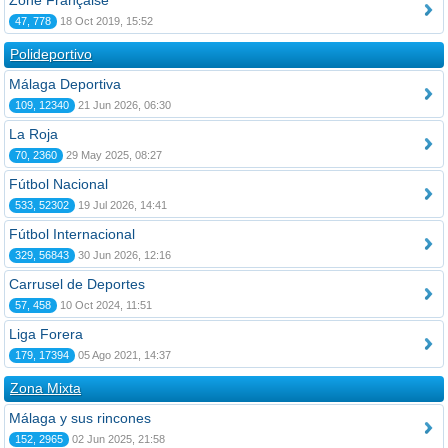
Zone Française
47, 778
18 Oct 2019, 15:52
Polideportivo
Málaga Deportiva
109, 12340
21 Jun 2026, 06:30
La Roja
70, 2360
29 May 2025, 08:27
Fútbol Nacional
533, 52302
19 Jul 2026, 14:41
Fútbol Internacional
329, 56843
30 Jun 2026, 12:16
Carrusel de Deportes
57, 458
10 Oct 2024, 11:51
Liga Forera
179, 17394
05 Ago 2021, 14:37
Zona Mixta
Málaga y sus rincones
152, 2965
02 Jun 2025, 21:58