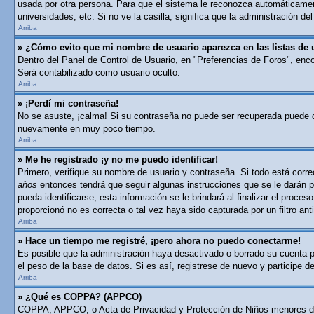
usada por otra persona. Para que el sistema le reconozca automáticament
universidades, etc. Si no ve la casilla, significa que la administración del
Arriba
» ¿Cómo evito que mi nombre de usuario aparezca en las listas de 
Dentro del Panel de Control de Usuario, en "Preferencias de Foros", enc
Será contabilizado como usuario oculto.
Arriba
» ¡Perdí mi contraseña!
No se asuste, ¡calma! Si su contraseña no puede ser recuperada puede des
nuevamente en muy poco tiempo.
Arriba
» Me he registrado ¡y no me puedo identificar!
Primero, verifique su nombre de usuario y contraseña. Si todo está corre
años
entonces tendrá que seguir algunas instrucciones que se le darán p
pueda identificarse; esta información se le brindará al finalizar el proces
proporcionó no es correcta o tal vez haya sido capturada por un filtro a
Arriba
» Hace un tiempo me registré, ¡pero ahora no puedo conectarme!
Es posible que la administración haya desactivado o borrado su cuenta 
el peso de la base de datos. Si es así, registrese de nuevo y participe d
Arriba
» ¿Qué es COPPA? (APPCO)
COPPA, APPCO, o Acta de Privacidad y Protección de Niños menores de 13