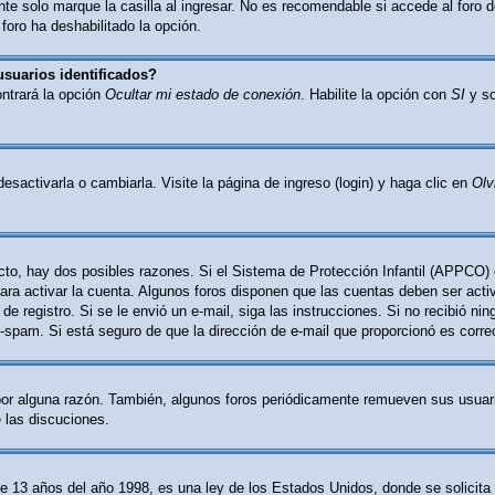
e solo marque la casilla al ingresar. No es recomendable si accede al foro d
 foro ha deshabilitado la opción.
usuarios identificados?
ontrará la opción
Ocultar mi estado de conexión
. Habilite la opción con
SI
y so
activarla o cambiarla. Visite la página de ingreso (login) y haga clic en
Olv
cto, hay dos posibles razones. Si el Sistema de Protección Infantil (APPCO) 
ara activar la cuenta. Algunos foros disponen que las cuentas deben ser act
o de registro. Si se le envió un e-mail, siga las instrucciones. Si no recibió n
nti-spam. Si está seguro de que la dirección de e-mail que proporcionó es corr
por alguna razón. También, algunos foros periódicamente remueven sus usuari
e las discuciones.
 años del año 1998, es una ley de los Estados Unidos, donde se solicita a l