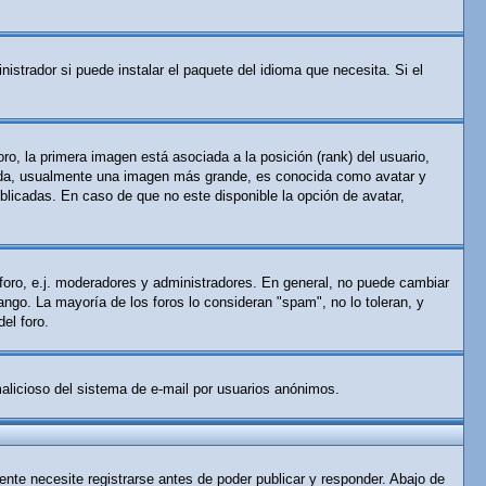
istrador si puede instalar el paquete del idioma que necesita. Si el
o, la primera imagen está asociada a la posición (rank) del usuario,
gunda, usualmente una imagen más grande, es conocida como avatar y
licadas. En caso de que no este disponible la opción de avatar,
 foro, e.j. moderadores y administradores. En general, no puede cambiar
ango. La mayoría de los foros lo consideran "spam", no lo toleran, y
el foro.
 malicioso del sistema de e-mail por usuarios anónimos.
nte necesite registrarse antes de poder publicar y responder. Abajo de