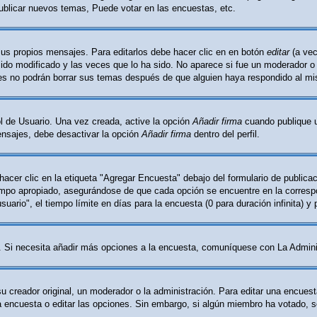
ublicar nuevos temas, Puede votar en las encuestas, etc.
sus propios mensajes. Para editarlos debe hacer clic en en botón
editar
(a vec
do modificado y las veces que lo ha sido. No aparece si fue un moderador o l
les no podrán borrar sus temas después de que alguien haya respondido al m
l de Usuario. Una vez creada, active la opción
Añadir firma
cuando publique u
mensajes, debe desactivar la opción
Añadir firma
dentro del perfil.
cer clic en la etiqueta "Agregar Encuesta" debajo del formulario de publicaci
ampo apropiado, asegurándose de que cada opción se encuentre en la correspo
ario", el tiempo límite en días para la encuesta (0 para duración infinita) y 
ón. Si necesita añadir más opciones a la encuesta, comuníquese con La Admini
creador original, un moderador o la administración. Para editar una encuest
la encuesta o editar las opciones. Sin embargo, si algún miembro ha votado, 