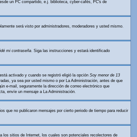
esde un PC compartido, e.j. biblioteca, cyber-cafés, PC's de
lamente será visto por administradores, moderadores y usted mismo.
idé mi contraseña
. Siga las instrucciones y estará identificado
está activado y cuando se registró eligió la opción
Soy menor de 13
ivadas, ya sea por usted mismo o por La Administración, antes de que
ingún e-mail, seguramente la dirección de correo electrónico que
ecta, envíe un mensaje a La Administración.
os que no publicaron mensajes por cierto periodo de tiempo para reducir
os sitios de Internet, los cuales son potenciales recolectores de