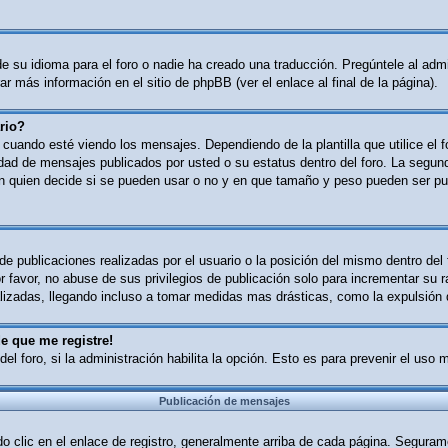
 su idioma para el foro o nadie ha creado una traducción. Pregúntele al admin
r más información en el sitio de phpBB (ver el enlace al final de la página).
rio?
ndo esté viendo los mensajes. Dependiendo de la plantilla que utilice el for
tidad de mensajes publicados por usted o su estatus dentro del foro. La se
n quien decide si se pueden usar o no y en que tamaño y peso pueden ser pub
e publicaciones realizadas por el usuario o la posición del mismo dentro del
 favor, no abuse de sus privilegios de publicación solo para incrementar su r
izadas, llegando incluso a tomar medidas mas drásticas, como la expulsión d
e que me registre!
del foro, si la administración habilita la opción. Esto es para prevenir el uso
Publicación de mensajes
o clic en el enlace de registro, generalmente arriba de cada página. Segurame