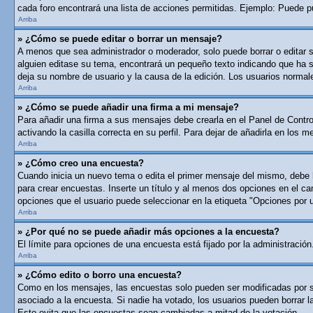
cada foro encontrará una lista de acciones permitidas. Ejemplo: Puede p
Arriba
» ¿Cómo se puede editar o borrar un mensaje?
A menos que sea administrador o moderador, solo puede borrar o editar 
alguien editase su tema, encontrará un pequeño texto indicando que ha si
deja su nombre de usuario y la causa de la edición. Los usuarios norma
Arriba
» ¿Cómo se puede añadir una firma a mi mensaje?
Para añadir una firma a sus mensajes debe crearla en el Panel de Contro
activando la casilla correcta en su perfil. Para dejar de añadirla en los 
Arriba
» ¿Cómo creo una encuesta?
Cuando inicia un nuevo tema o edita el primer mensaje del mismo, debe ha
para crear encuestas. Inserte un título y al menos dos opciones en el c
opciones que el usuario puede seleccionar en la etiqueta "Opciones por usu
Arriba
» ¿Por qué no se puede añadir más opciones a la encuesta?
El límite para opciones de una encuesta está fijado por la administraci
Arriba
» ¿Cómo edito o borro una encuesta?
Como en los mensajes, las encuestas solo pueden ser modificadas por su 
asociado a la encuesta. Si nadie ha votado, los usuarios pueden borrar 
Esto evita que las encuestas sean cambiadas a mitad de la votación.