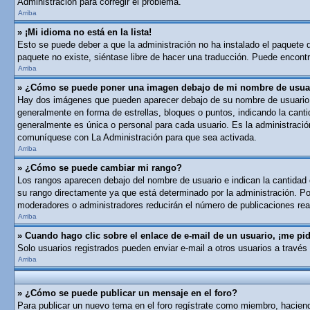
Administración para corregir el problema.
Arriba
» ¡Mi idioma no está en la lista!
Esto se puede deber a que la administración no ha instalado el paquete de
paquete no existe, siéntase libre de hacer una traducción. Puede encontra
Arriba
» ¿Cómo se puede poner una imagen debajo de mi nombre de usua
Hay dos imágenes que pueden aparecer debajo de su nombre de usuario cua
generalmente en forma de estrellas, bloques o puntos, indicando la can
generalmente es única o personal para cada usuario. Es la administració
comuníquese con La Administración para que sea activada.
Arriba
» ¿Cómo se puede cambiar mi rango?
Los rangos aparecen debajo del nombre de usuario e indican la cantidad d
su rango directamente ya que está determinado por la administración. Por
moderadores o administradores reducirán el número de publicaciones real
Arriba
» Cuando hago clic sobre el enlace de e-mail de un usuario, ¡me pid
Solo usuarios registrados pueden enviar e-mail a otros usuarios a través 
Arriba
» ¿Cómo se puede publicar un mensaje en el foro?
Para publicar un nuevo tema en el foro regístrate como miembro, haciend