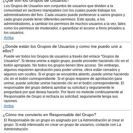
¿Qué son los Grupos de Usuarios?
Los Grupos de Usuarios son conjuntos de usuarios que dividen a la
comunidad en sectores manejables con los cuales puede trabajar los
administradores del foro. Cada usuario puede pertenecer a varios grupos y
cada grupo puede tener diferentes permisos. Esto ayuda, a los
administradores, a cambiar los permisos de muchos usuarios a la vez, tales
como los permisos de moderador, o garantizar el acceso a foros privados a
los usuarios.
Arriba
¿Donde están los Grupos de Usuarios y como me puedo unir a
ellos?
Puede ver todos los Grupos de usuarios a través del enlace "Grupos de
Usuarios". Si desea unirse a algún grupo, puede proceder haciendo clic en el
botón apropiado. No todos los grupos tienen libre acceso. Sin embargo,
algunos requieren aprobación para poder unirse, otros están cerrados y
algunos son ocultos. Si el grupo se encuentra abierto, puede unirse haciendo
clic en el botón correspondiente. Si el grupo requiere de aprobación para
unirse, puede solicitar unirse haciendo clic en el botón correspondiente. El
responsable del grupo deberá aprobar su solicitud y seguramente le
preguntará por qué desea hacerlo. Por favor no moleste continuamente al
Responsable de Grupo si rechaza su solicitud; seguramente tenga sus
razones.
Arriba
¿Cómo me convierto en Responsable del Grupo?
El Responsable de un grupo es asignado por La Administración al crear el
grupo. Si está interesado en crear un grupo de usuarios, contacte con La
Administración.