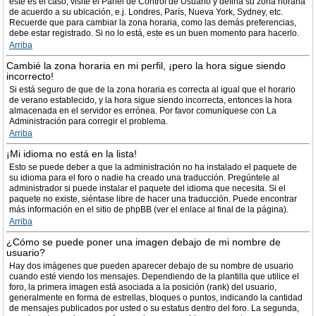
este es el caso, visite el Panel de Control de Usuario y defina su zona horaria
de acuerdo a su ubicación, e.j. Londres, París, Nueva York, Sydney, etc.
Recuerde que para cambiar la zona horaria, como las demás preferencias,
debe estar registrado. Si no lo está, este es un buen momento para hacerlo.
Arriba
Cambié la zona horaria en mi perfil, ¡pero la hora sigue siendo
incorrecto!
Si está seguro de que de la zona horaria es correcta al igual que el horario
de verano establecido, y la hora sigue siendo incorrecta, entonces la hora
almacenada en el servidor es errónea. Por favor comuníquese con La
Administración para corregir el problema.
Arriba
¡Mi idioma no está en la lista!
Esto se puede deber a que la administración no ha instalado el paquete de
su idioma para el foro o nadie ha creado una traducción. Pregúntele al
administrador si puede instalar el paquete del idioma que necesita. Si el
paquete no existe, siéntase libre de hacer una traducción. Puede encontrar
más información en el sitio de phpBB (ver el enlace al final de la página).
Arriba
¿Cómo se puede poner una imagen debajo de mi nombre de
usuario?
Hay dos imágenes que pueden aparecer debajo de su nombre de usuario
cuando esté viendo los mensajes. Dependiendo de la plantilla que utilice el
foro, la primera imagen está asociada a la posición (rank) del usuario,
generalmente en forma de estrellas, bloques o puntos, indicando la cantidad
de mensajes publicados por usted o su estatus dentro del foro. La segunda,