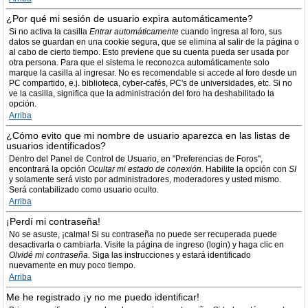
¿Por qué mi sesión de usuario expira automáticamente?
Si no activa la casilla
Entrar automáticamente
cuando ingresa al foro, sus
datos se guardan en una cookie segura, que se elimina al salir de la página o
al cabo de cierto tiempo. Esto previene que su cuenta pueda ser usada por
otra persona. Para que el sistema le reconozca automáticamente solo
marque la casilla al ingresar. No es recomendable si accede al foro desde un
PC compartido, e.j. biblioteca, cyber-cafés, PC's de universidades, etc. Si no
ve la casilla, significa que la administración del foro ha deshabilitado la
opción.
Arriba
¿Cómo evito que mi nombre de usuario aparezca en las listas de
usuarios identificados?
Dentro del Panel de Control de Usuario, en "Preferencias de Foros",
encontrará la opción
Ocultar mi estado de conexión
. Habilite la opción con
SI
y solamente será visto por administradores, moderadores y usted mismo.
Será contabilizado como usuario oculto.
Arriba
¡Perdí mi contraseña!
No se asuste, ¡calma! Si su contraseña no puede ser recuperada puede
desactivarla o cambiarla. Visite la página de ingreso (login) y haga clic en
Olvidé mi contraseña
. Siga las instrucciones y estará identificado
nuevamente en muy poco tiempo.
Arriba
Me he registrado ¡y no me puedo identificar!