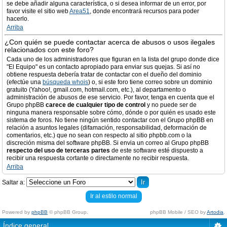
se debe añadir alguna característica, o si desea informar de un error, por
favor visite el sitio web
Area51
, donde encontrará recursos para poder
hacerlo.
Arriba
¿Con quién se puede contactar acerca de abusos o usos ilegales
relacionados con este foro?
Cada uno de los administradores que figuran en la lista del grupo donde dice
"El Equipo" es un contacto apropiado para enviar sus quejas. Si así no
obtiene respuesta debería tratar de contactar con el dueño del dominio
(efectúe una
búsqueda whois
) o, si este foro tiene correo sobre un dominio
gratuito (Yahoo!, gmail.com, hotmail.com, etc.), al departamento o
administración de abusos de ese servicio. Por favor, tenga en cuenta que el
Grupo phpBB
carece de cualquier tipo de control
y no puede ser de
ninguna manera responsable sobre cómo, dónde o por quién es usado este
sistema de foros. No tiene ningún sentido contactar con el Grupo phpBB en
relación a asuntos legales (difamación, responsabilidad, deformación de
comentarios, etc.) que no sean con respecto al sitio phpbb.com o la
discreción misma del software phpBB. Si envia un correo al Grupo phpBB
respecto del uso de terceras partes
de este software esté dispuesto a
recibir una respuesta cortante o directamente no recibir respuesta.
Arriba
Saltar a:
Ir al estilo normal
Powered by
phpBB
© phpBB Group.
phpBB Mobile / SEO by
Artodia
.
Índice general