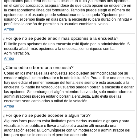
apropiados para crear encuestas. Inserte un título y al menos dos opciones
en el campo apropiado, asegurándose de que cada opción se encuentre en
la correspondiente línea del formulario. También puede elegir el número de
opciones que el usuario puede seleccionar en la etiqueta "Opciones por
usuario", el tiempo límite en días para la encuesta (0 para duración infinita) y
por último la opción de permitir a lo usuarios cambiar su votos.
Arriba
¿Por qué no se puede añadir más opciones a la encuesta?
El límite para opciones de una encuesta está fijado por la administración. Si
necesita añadir más opciones a la encuesta, comuníquese con La
Administración.
Arriba
¿Cómo edito o borro una encuesta?
Como en los mensajes, las encuestas solo pueden ser modificadas por su
creador original, un moderador o la administración. Para editar una encuesta,
hay que editar el primer mensaje del tema; este siempre esta asociado a la
encuesta. Si nadie ha votado, los usuarios pueden borrar la encuesta o editar
las opciones. Sin embargo, si algún miembro ha votado, solo moderadores o
administradores pueden editar o borrar la encuesta. Esto evita que las
encuestas sean cambiadas a mitad de la votación.
Arriba
¿Por qué no se puede acceder a algún foro?
Algunos foros pueden estar limitados para ciertos usuarios o grupos y para
visualizar, leer, publicar o llevar a cabo otra acción allí necesita una
autorización especial. Comuníquese con un moderador o administrador del
foro para que se le conceda el permiso adecuado.