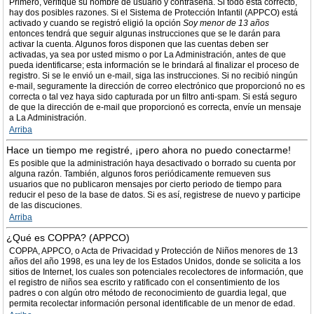
Primero, verifique su nombre de usuario y contraseña. Si todo está correcto,
hay dos posibles razones. Si el Sistema de Protección Infantil (APPCO) está
activado y cuando se registró eligió la opción
Soy menor de 13 años
entonces tendrá que seguir algunas instrucciones que se le darán para
activar la cuenta. Algunos foros disponen que las cuentas deben ser
activadas, ya sea por usted mismo o por La Administración, antes de que
pueda identificarse; esta información se le brindará al finalizar el proceso de
registro. Si se le envió un e-mail, siga las instrucciones. Si no recibió ningún
e-mail, seguramente la dirección de correo electrónico que proporcionó no es
correcta o tal vez haya sido capturada por un filtro anti-spam. Si está seguro
de que la dirección de e-mail que proporcionó es correcta, envíe un mensaje
a La Administración.
Arriba
Hace un tiempo me registré, ¡pero ahora no puedo conectarme!
Es posible que la administración haya desactivado o borrado su cuenta por
alguna razón. También, algunos foros periódicamente remueven sus
usuarios que no publicaron mensajes por cierto periodo de tiempo para
reducir el peso de la base de datos. Si es así, registrese de nuevo y participe
de las discuciones.
Arriba
¿Qué es COPPA? (APPCO)
COPPA, APPCO, o Acta de Privacidad y Protección de Niños menores de 13
años del año 1998, es una ley de los Estados Unidos, donde se solicita a los
sitios de Internet, los cuales son potenciales recolectores de información, que
el registro de niños sea escrito y ratificado con el consentimiento de los
padres o con algún otro método de reconocimiento de guardia legal, que
permita recolectar información personal identificable de un menor de edad.