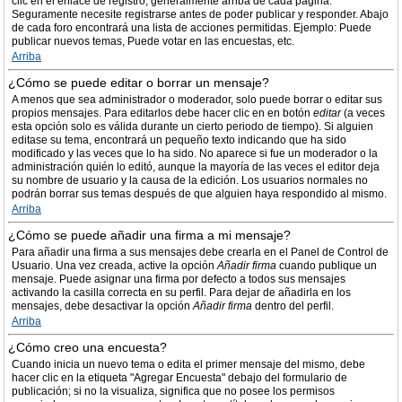
clic en el enlace de registro, generalmente arriba de cada página.
Seguramente necesite registrarse antes de poder publicar y responder. Abajo
de cada foro encontrará una lista de acciones permitidas. Ejemplo: Puede
publicar nuevos temas, Puede votar en las encuestas, etc.
Arriba
¿Cómo se puede editar o borrar un mensaje?
A menos que sea administrador o moderador, solo puede borrar o editar sus
propios mensajes. Para editarlos debe hacer clic en en botón
editar
(a veces
esta opción solo es válida durante un cierto periodo de tiempo). Si alguien
editase su tema, encontrará un pequeño texto indicando que ha sido
modificado y las veces que lo ha sido. No aparece si fue un moderador o la
administración quién lo editó, aunque la mayoría de las veces el editor deja
su nombre de usuario y la causa de la edición. Los usuarios normales no
podrán borrar sus temas después de que alguien haya respondido al mismo.
Arriba
¿Cómo se puede añadir una firma a mi mensaje?
Para añadir una firma a sus mensajes debe crearla en el Panel de Control de
Usuario. Una vez creada, active la opción
Añadir firma
cuando publique un
mensaje. Puede asignar una firma por defecto a todos sus mensajes
activando la casilla correcta en su perfil. Para dejar de añadirla en los
mensajes, debe desactivar la opción
Añadir firma
dentro del perfil.
Arriba
¿Cómo creo una encuesta?
Cuando inicia un nuevo tema o edita el primer mensaje del mismo, debe
hacer clic en la etiqueta "Agregar Encuesta" debajo del formulario de
publicación; si no la visualiza, significa que no posee los permisos