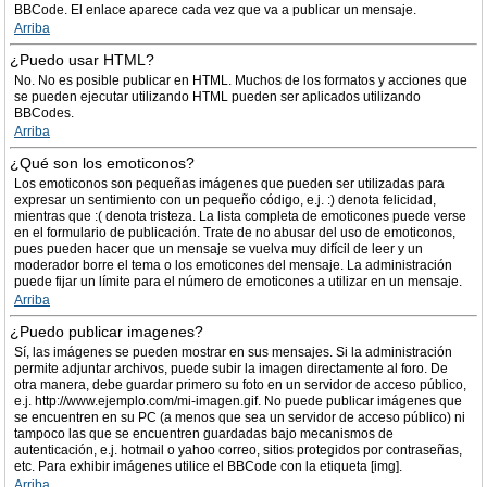
BBCode. El enlace aparece cada vez que va a publicar un mensaje.
Arriba
¿Puedo usar HTML?
No. No es posible publicar en HTML. Muchos de los formatos y acciones que
se pueden ejecutar utilizando HTML pueden ser aplicados utilizando
BBCodes.
Arriba
¿Qué son los emoticonos?
Los emoticonos son pequeñas imágenes que pueden ser utilizadas para
expresar un sentimiento con un pequeño código, e.j. :) denota felicidad,
mientras que :( denota tristeza. La lista completa de emoticones puede verse
en el formulario de publicación. Trate de no abusar del uso de emoticonos,
pues pueden hacer que un mensaje se vuelva muy difícil de leer y un
moderador borre el tema o los emoticones del mensaje. La administración
puede fijar un límite para el número de emoticones a utilizar en un mensaje.
Arriba
¿Puedo publicar imagenes?
Sí, las imágenes se pueden mostrar en sus mensajes. Si la administración
permite adjuntar archivos, puede subir la imagen directamente al foro. De
otra manera, debe guardar primero su foto en un servidor de acceso público,
e.j. http://www.ejemplo.com/mi-imagen.gif. No puede publicar imágenes que
se encuentren en su PC (a menos que sea un servidor de acceso público) ni
tampoco las que se encuentren guardadas bajo mecanismos de
autenticación, e.j. hotmail o yahoo correo, sitios protegidos por contraseñas,
etc. Para exhibir imágenes utilice el BBCode con la etiqueta [img].
Arriba