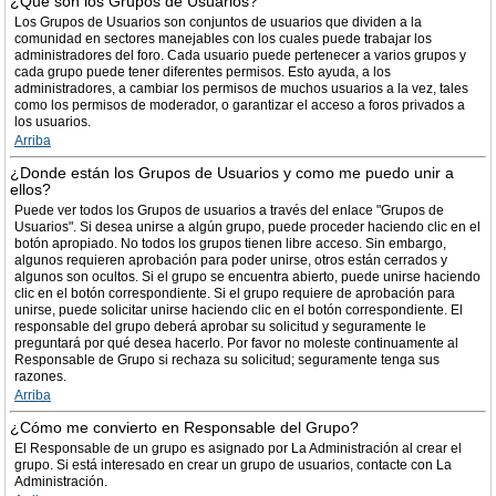
¿Qué son los Grupos de Usuarios?
Los Grupos de Usuarios son conjuntos de usuarios que dividen a la
comunidad en sectores manejables con los cuales puede trabajar los
administradores del foro. Cada usuario puede pertenecer a varios grupos y
cada grupo puede tener diferentes permisos. Esto ayuda, a los
administradores, a cambiar los permisos de muchos usuarios a la vez, tales
como los permisos de moderador, o garantizar el acceso a foros privados a
los usuarios.
Arriba
¿Donde están los Grupos de Usuarios y como me puedo unir a
ellos?
Puede ver todos los Grupos de usuarios a través del enlace "Grupos de
Usuarios". Si desea unirse a algún grupo, puede proceder haciendo clic en el
botón apropiado. No todos los grupos tienen libre acceso. Sin embargo,
algunos requieren aprobación para poder unirse, otros están cerrados y
algunos son ocultos. Si el grupo se encuentra abierto, puede unirse haciendo
clic en el botón correspondiente. Si el grupo requiere de aprobación para
unirse, puede solicitar unirse haciendo clic en el botón correspondiente. El
responsable del grupo deberá aprobar su solicitud y seguramente le
preguntará por qué desea hacerlo. Por favor no moleste continuamente al
Responsable de Grupo si rechaza su solicitud; seguramente tenga sus
razones.
Arriba
¿Cómo me convierto en Responsable del Grupo?
El Responsable de un grupo es asignado por La Administración al crear el
grupo. Si está interesado en crear un grupo de usuarios, contacte con La
Administración.