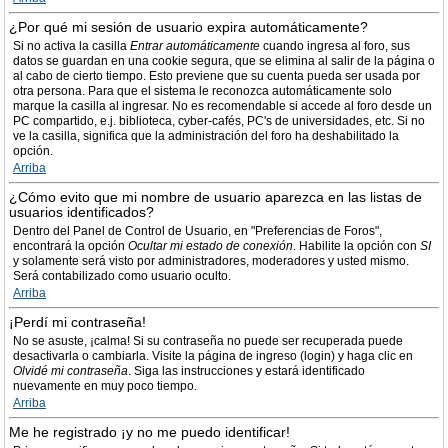
¿Por qué mi sesión de usuario expira automáticamente?
Si no activa la casilla
Entrar automáticamente
cuando ingresa al foro, sus
datos se guardan en una cookie segura, que se elimina al salir de la página o
al cabo de cierto tiempo. Esto previene que su cuenta pueda ser usada por
otra persona. Para que el sistema le reconozca automáticamente solo
marque la casilla al ingresar. No es recomendable si accede al foro desde un
PC compartido, e.j. biblioteca, cyber-cafés, PC's de universidades, etc. Si no
ve la casilla, significa que la administración del foro ha deshabilitado la
opción.
Arriba
¿Cómo evito que mi nombre de usuario aparezca en las listas de
usuarios identificados?
Dentro del Panel de Control de Usuario, en "Preferencias de Foros",
encontrará la opción
Ocultar mi estado de conexión
. Habilite la opción con
SI
y solamente será visto por administradores, moderadores y usted mismo.
Será contabilizado como usuario oculto.
Arriba
¡Perdí mi contraseña!
No se asuste, ¡calma! Si su contraseña no puede ser recuperada puede
desactivarla o cambiarla. Visite la página de ingreso (login) y haga clic en
Olvidé mi contraseña
. Siga las instrucciones y estará identificado
nuevamente en muy poco tiempo.
Arriba
Me he registrado ¡y no me puedo identificar!