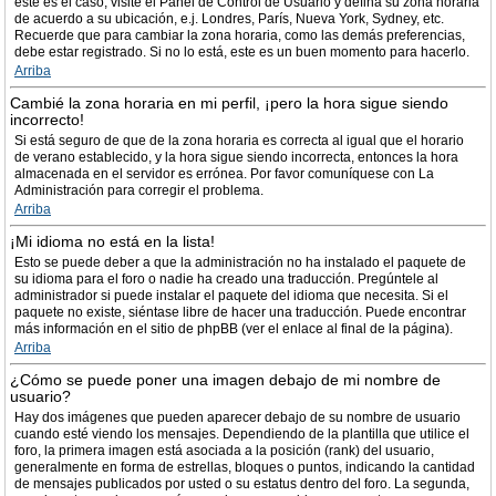
este es el caso, visite el Panel de Control de Usuario y defina su zona horaria
de acuerdo a su ubicación, e.j. Londres, París, Nueva York, Sydney, etc.
Recuerde que para cambiar la zona horaria, como las demás preferencias,
debe estar registrado. Si no lo está, este es un buen momento para hacerlo.
Arriba
Cambié la zona horaria en mi perfil, ¡pero la hora sigue siendo
incorrecto!
Si está seguro de que de la zona horaria es correcta al igual que el horario
de verano establecido, y la hora sigue siendo incorrecta, entonces la hora
almacenada en el servidor es errónea. Por favor comuníquese con La
Administración para corregir el problema.
Arriba
¡Mi idioma no está en la lista!
Esto se puede deber a que la administración no ha instalado el paquete de
su idioma para el foro o nadie ha creado una traducción. Pregúntele al
administrador si puede instalar el paquete del idioma que necesita. Si el
paquete no existe, siéntase libre de hacer una traducción. Puede encontrar
más información en el sitio de phpBB (ver el enlace al final de la página).
Arriba
¿Cómo se puede poner una imagen debajo de mi nombre de
usuario?
Hay dos imágenes que pueden aparecer debajo de su nombre de usuario
cuando esté viendo los mensajes. Dependiendo de la plantilla que utilice el
foro, la primera imagen está asociada a la posición (rank) del usuario,
generalmente en forma de estrellas, bloques o puntos, indicando la cantidad
de mensajes publicados por usted o su estatus dentro del foro. La segunda,