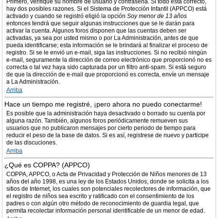
Primero, verifique su nombre de usuario y contraseña. Si todo está correcto,
hay dos posibles razones. Si el Sistema de Protección Infantil (APPCO) está
activado y cuando se registró eligió la opción
Soy menor de 13 años
entonces tendrá que seguir algunas instrucciones que se le darán para
activar la cuenta. Algunos foros disponen que las cuentas deben ser
activadas, ya sea por usted mismo o por La Administración, antes de que
pueda identificarse; esta información se le brindará al finalizar el proceso de
registro. Si se le envió un e-mail, siga las instrucciones. Si no recibió ningún
e-mail, seguramente la dirección de correo electrónico que proporcionó no es
correcta o tal vez haya sido capturada por un filtro anti-spam. Si está seguro
de que la dirección de e-mail que proporcionó es correcta, envíe un mensaje
a La Administración.
Arriba
Hace un tiempo me registré, ¡pero ahora no puedo conectarme!
Es posible que la administración haya desactivado o borrado su cuenta por
alguna razón. También, algunos foros periódicamente remueven sus
usuarios que no publicaron mensajes por cierto periodo de tiempo para
reducir el peso de la base de datos. Si es así, registrese de nuevo y participe
de las discuciones.
Arriba
¿Qué es COPPA? (APPCO)
COPPA, APPCO, o Acta de Privacidad y Protección de Niños menores de 13
años del año 1998, es una ley de los Estados Unidos, donde se solicita a los
sitios de Internet, los cuales son potenciales recolectores de información, que
el registro de niños sea escrito y ratificado con el consentimiento de los
padres o con algún otro método de reconocimiento de guardia legal, que
permita recolectar información personal identificable de un menor de edad.