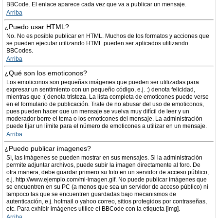
BBCode. El enlace aparece cada vez que va a publicar un mensaje.
Arriba
¿Puedo usar HTML?
No. No es posible publicar en HTML. Muchos de los formatos y acciones que
se pueden ejecutar utilizando HTML pueden ser aplicados utilizando
BBCodes.
Arriba
¿Qué son los emoticonos?
Los emoticonos son pequeñas imágenes que pueden ser utilizadas para
expresar un sentimiento con un pequeño código, e.j. :) denota felicidad,
mientras que :( denota tristeza. La lista completa de emoticones puede verse
en el formulario de publicación. Trate de no abusar del uso de emoticonos,
pues pueden hacer que un mensaje se vuelva muy difícil de leer y un
moderador borre el tema o los emoticones del mensaje. La administración
puede fijar un límite para el número de emoticones a utilizar en un mensaje.
Arriba
¿Puedo publicar imagenes?
Sí, las imágenes se pueden mostrar en sus mensajes. Si la administración
permite adjuntar archivos, puede subir la imagen directamente al foro. De
otra manera, debe guardar primero su foto en un servidor de acceso público,
e.j. http://www.ejemplo.com/mi-imagen.gif. No puede publicar imágenes que
se encuentren en su PC (a menos que sea un servidor de acceso público) ni
tampoco las que se encuentren guardadas bajo mecanismos de
autenticación, e.j. hotmail o yahoo correo, sitios protegidos por contraseñas,
etc. Para exhibir imágenes utilice el BBCode con la etiqueta [img].
Arriba