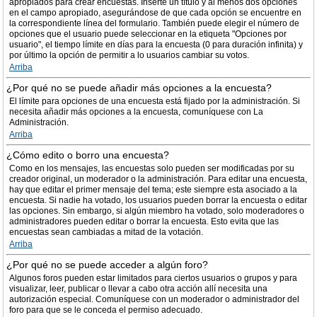
apropiados para crear encuestas. Inserte un título y al menos dos opciones
en el campo apropiado, asegurándose de que cada opción se encuentre en
la correspondiente línea del formulario. También puede elegir el número de
opciones que el usuario puede seleccionar en la etiqueta "Opciones por
usuario", el tiempo límite en días para la encuesta (0 para duración infinita) y
por último la opción de permitir a lo usuarios cambiar su votos.
Arriba
¿Por qué no se puede añadir más opciones a la encuesta?
El límite para opciones de una encuesta está fijado por la administración. Si
necesita añadir más opciones a la encuesta, comuníquese con La
Administración.
Arriba
¿Cómo edito o borro una encuesta?
Como en los mensajes, las encuestas solo pueden ser modificadas por su
creador original, un moderador o la administración. Para editar una encuesta,
hay que editar el primer mensaje del tema; este siempre esta asociado a la
encuesta. Si nadie ha votado, los usuarios pueden borrar la encuesta o editar
las opciones. Sin embargo, si algún miembro ha votado, solo moderadores o
administradores pueden editar o borrar la encuesta. Esto evita que las
encuestas sean cambiadas a mitad de la votación.
Arriba
¿Por qué no se puede acceder a algún foro?
Algunos foros pueden estar limitados para ciertos usuarios o grupos y para
visualizar, leer, publicar o llevar a cabo otra acción allí necesita una
autorización especial. Comuníquese con un moderador o administrador del
foro para que se le conceda el permiso adecuado.