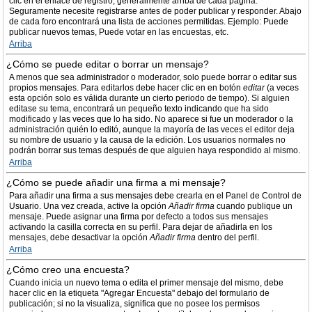
clic en el enlace de registro, generalmente arriba de cada página.
Seguramente necesite registrarse antes de poder publicar y responder. Abajo
de cada foro encontrará una lista de acciones permitidas. Ejemplo: Puede
publicar nuevos temas, Puede votar en las encuestas, etc.
Arriba
¿Cómo se puede editar o borrar un mensaje?
A menos que sea administrador o moderador, solo puede borrar o editar sus
propios mensajes. Para editarlos debe hacer clic en en botón
editar
(a veces
esta opción solo es válida durante un cierto periodo de tiempo). Si alguien
editase su tema, encontrará un pequeño texto indicando que ha sido
modificado y las veces que lo ha sido. No aparece si fue un moderador o la
administración quién lo editó, aunque la mayoría de las veces el editor deja
su nombre de usuario y la causa de la edición. Los usuarios normales no
podrán borrar sus temas después de que alguien haya respondido al mismo.
Arriba
¿Cómo se puede añadir una firma a mi mensaje?
Para añadir una firma a sus mensajes debe crearla en el Panel de Control de
Usuario. Una vez creada, active la opción
Añadir firma
cuando publique un
mensaje. Puede asignar una firma por defecto a todos sus mensajes
activando la casilla correcta en su perfil. Para dejar de añadirla en los
mensajes, debe desactivar la opción
Añadir firma
dentro del perfil.
Arriba
¿Cómo creo una encuesta?
Cuando inicia un nuevo tema o edita el primer mensaje del mismo, debe
hacer clic en la etiqueta "Agregar Encuesta" debajo del formulario de
publicación; si no la visualiza, significa que no posee los permisos