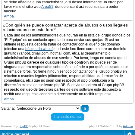
se debe añadir alguna característica, o si desea informar de un error, por
favor visite el sitio web
Area51
, donde encontrará recursos para poder
hacerlo.
Arriba
¿Con quién se puede contactar acerca de abusos o usos ilegales
relacionados con este foro?
Cada uno de los administradores que figuran en la lista del grupo donde dice
"El Equipo" es un contacto apropiado para enviar sus quejas. Si así no
obtiene respuesta debería tratar de contactar con el dueño del dominio
(efectúe una
búsqueda whois
) o, si este foro tiene correo sobre un dominio
gratuito (Yahoo!, gmail.com, hotmail.com, etc.), al departamento o
administración de abusos de ese servicio. Por favor, tenga en cuenta que el
Grupo phpBB
carece de cualquier tipo de control
y no puede ser de
ninguna manera responsable sobre cómo, dónde o por quién es usado este
sistema de foros. No tiene ningún sentido contactar con el Grupo phpBB en
relación a asuntos legales (difamación, responsabilidad, deformación de
comentarios, etc.) que no sean con respecto al sitio phpbb.com o la
discreción misma del software phpBB. Si envia un correo al Grupo phpBB
respecto del uso de terceras partes
de este software esté dispuesto a
recibir una respuesta cortante o directamente no recibir respuesta.
Arriba
Saltar a:
Ir al estilo normal
Powered by
phpBB
© phpBB Group.
phpBB Mobile / SEO by
Artodia
.
Índice general