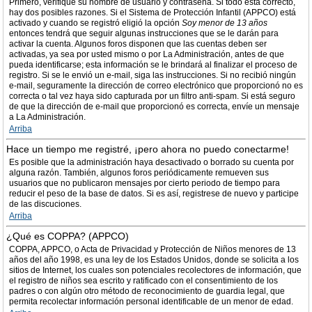
Primero, verifique su nombre de usuario y contraseña. Si todo está correcto,
hay dos posibles razones. Si el Sistema de Protección Infantil (APPCO) está
activado y cuando se registró eligió la opción
Soy menor de 13 años
entonces tendrá que seguir algunas instrucciones que se le darán para
activar la cuenta. Algunos foros disponen que las cuentas deben ser
activadas, ya sea por usted mismo o por La Administración, antes de que
pueda identificarse; esta información se le brindará al finalizar el proceso de
registro. Si se le envió un e-mail, siga las instrucciones. Si no recibió ningún
e-mail, seguramente la dirección de correo electrónico que proporcionó no es
correcta o tal vez haya sido capturada por un filtro anti-spam. Si está seguro
de que la dirección de e-mail que proporcionó es correcta, envíe un mensaje
a La Administración.
Arriba
Hace un tiempo me registré, ¡pero ahora no puedo conectarme!
Es posible que la administración haya desactivado o borrado su cuenta por
alguna razón. También, algunos foros periódicamente remueven sus
usuarios que no publicaron mensajes por cierto periodo de tiempo para
reducir el peso de la base de datos. Si es así, registrese de nuevo y participe
de las discuciones.
Arriba
¿Qué es COPPA? (APPCO)
COPPA, APPCO, o Acta de Privacidad y Protección de Niños menores de 13
años del año 1998, es una ley de los Estados Unidos, donde se solicita a los
sitios de Internet, los cuales son potenciales recolectores de información, que
el registro de niños sea escrito y ratificado con el consentimiento de los
padres o con algún otro método de reconocimiento de guardia legal, que
permita recolectar información personal identificable de un menor de edad.