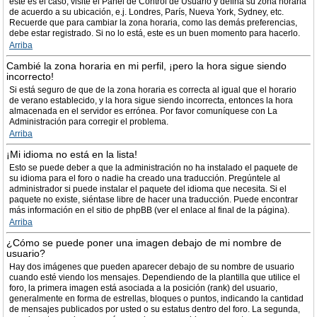
este es el caso, visite el Panel de Control de Usuario y defina su zona horaria
de acuerdo a su ubicación, e.j. Londres, París, Nueva York, Sydney, etc.
Recuerde que para cambiar la zona horaria, como las demás preferencias,
debe estar registrado. Si no lo está, este es un buen momento para hacerlo.
Arriba
Cambié la zona horaria en mi perfil, ¡pero la hora sigue siendo
incorrecto!
Si está seguro de que de la zona horaria es correcta al igual que el horario
de verano establecido, y la hora sigue siendo incorrecta, entonces la hora
almacenada en el servidor es errónea. Por favor comuníquese con La
Administración para corregir el problema.
Arriba
¡Mi idioma no está en la lista!
Esto se puede deber a que la administración no ha instalado el paquete de
su idioma para el foro o nadie ha creado una traducción. Pregúntele al
administrador si puede instalar el paquete del idioma que necesita. Si el
paquete no existe, siéntase libre de hacer una traducción. Puede encontrar
más información en el sitio de phpBB (ver el enlace al final de la página).
Arriba
¿Cómo se puede poner una imagen debajo de mi nombre de
usuario?
Hay dos imágenes que pueden aparecer debajo de su nombre de usuario
cuando esté viendo los mensajes. Dependiendo de la plantilla que utilice el
foro, la primera imagen está asociada a la posición (rank) del usuario,
generalmente en forma de estrellas, bloques o puntos, indicando la cantidad
de mensajes publicados por usted o su estatus dentro del foro. La segunda,