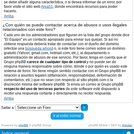
se debe añadir alguna característica, o si desea informar de un error, por
favor visite el sitio web
Area51
, donde encontrará recursos para poder
hacerlo.
Arriba
¿Con quién se puede contactar acerca de abusos o usos ilegales
relacionados con este foro?
Cada uno de los administradores que figuran en la lista del grupo donde dice
"El Equipo" es un contacto apropiado para enviar sus quejas. Si así no
obtiene respuesta debería tratar de contactar con el dueño del dominio
(efectúe una
búsqueda whois
) o, si este foro tiene correo sobre un dominio
gratuito (Yahoo!, gmail.com, hotmail.com, etc.), al departamento o
administración de abusos de ese servicio. Por favor, tenga en cuenta que el
Grupo phpBB
carece de cualquier tipo de control
y no puede ser de
ninguna manera responsable sobre cómo, dónde o por quién es usado este
sistema de foros. No tiene ningún sentido contactar con el Grupo phpBB en
relación a asuntos legales (difamación, responsabilidad, deformación de
comentarios, etc.) que no sean con respecto al sitio phpbb.com o la
discreción misma del software phpBB. Si envia un correo al Grupo phpBB
respecto del uso de terceras partes
de este software esté dispuesto a
recibir una respuesta cortante o directamente no recibir respuesta.
Arriba
Saltar a:
Ir al estilo normal
Powered by
phpBB
© phpBB Group.
phpBB Mobile / SEO by
Artodia
.
Índice general