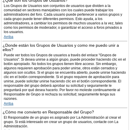
¿Qué son los Grupos de Usuarios?
Los Grupos de Usuarios son conjuntos de usuarios que dividen a la
comunidad en sectores manejables con los cuales puede trabajar los
administradores del foro. Cada usuario puede pertenecer a varios grupos y
cada grupo puede tener diferentes permisos. Esto ayuda, a los
administradores, a cambiar los permisos de muchos usuarios a la vez, tales
como los permisos de moderador, o garantizar el acceso a foros privados a
los usuarios.
Arriba
¿Donde están los Grupos de Usuarios y como me puedo unir a
ellos?
Puede ver todos los Grupos de usuarios a través del enlace "Grupos de
Usuarios". Si desea unirse a algún grupo, puede proceder haciendo clic en el
botón apropiado. No todos los grupos tienen libre acceso. Sin embargo,
algunos requieren aprobación para poder unirse, otros están cerrados y
algunos son ocultos. Si el grupo se encuentra abierto, puede unirse haciendo
clic en el botón correspondiente. Si el grupo requiere de aprobación para
unirse, puede solicitar unirse haciendo clic en el botón correspondiente. El
responsable del grupo deberá aprobar su solicitud y seguramente le
preguntará por qué desea hacerlo. Por favor no moleste continuamente al
Responsable de Grupo si rechaza su solicitud; seguramente tenga sus
razones.
Arriba
¿Cómo me convierto en Responsable del Grupo?
El Responsable de un grupo es asignado por La Administración al crear el
grupo. Si está interesado en crear un grupo de usuarios, contacte con La
Administración.