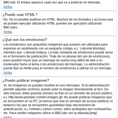
BBCode. El enlace aparece cada vez que va a publicar un mensaje.
Arriba
¿Puedo usar HTML?
No. No es posible publicar en HTML. Muchos de los formatos y acciones que
se pueden ejecutar utilizando HTML pueden ser aplicados utilizando
BBCodes.
Arriba
¿Qué son los emoticonos?
Los emoticonos son pequeñas imágenes que pueden ser utilizadas para
expresar un sentimiento con un pequeño código, e.j. :) denota felicidad,
mientras que :( denota tristeza. La lista completa de emoticones puede verse
en el formulario de publicación. Trate de no abusar del uso de emoticonos,
pues pueden hacer que un mensaje se vuelva muy difícil de leer y un
moderador borre el tema o los emoticones del mensaje. La administración
puede fijar un límite para el número de emoticones a utilizar en un mensaje.
Arriba
¿Puedo publicar imagenes?
Sí, las imágenes se pueden mostrar en sus mensajes. Si la administración
permite adjuntar archivos, puede subir la imagen directamente al foro. De
otra manera, debe guardar primero su foto en un servidor de acceso público,
e.j. http://www.ejemplo.com/mi-imagen.gif. No puede publicar imágenes que
se encuentren en su PC (a menos que sea un servidor de acceso público) ni
tampoco las que se encuentren guardadas bajo mecanismos de
autenticación, e.j. hotmail o yahoo correo, sitios protegidos por contraseñas,
etc. Para exhibir imágenes utilice el BBCode con la etiqueta [img].
Arriba