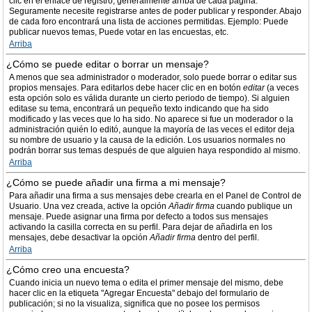
clic en el enlace de registro, generalmente arriba de cada página.
Seguramente necesite registrarse antes de poder publicar y responder. Abajo
de cada foro encontrará una lista de acciones permitidas. Ejemplo: Puede
publicar nuevos temas, Puede votar en las encuestas, etc.
Arriba
¿Cómo se puede editar o borrar un mensaje?
A menos que sea administrador o moderador, solo puede borrar o editar sus
propios mensajes. Para editarlos debe hacer clic en en botón
editar
(a veces
esta opción solo es válida durante un cierto periodo de tiempo). Si alguien
editase su tema, encontrará un pequeño texto indicando que ha sido
modificado y las veces que lo ha sido. No aparece si fue un moderador o la
administración quién lo editó, aunque la mayoría de las veces el editor deja
su nombre de usuario y la causa de la edición. Los usuarios normales no
podrán borrar sus temas después de que alguien haya respondido al mismo.
Arriba
¿Cómo se puede añadir una firma a mi mensaje?
Para añadir una firma a sus mensajes debe crearla en el Panel de Control de
Usuario. Una vez creada, active la opción
Añadir firma
cuando publique un
mensaje. Puede asignar una firma por defecto a todos sus mensajes
activando la casilla correcta en su perfil. Para dejar de añadirla en los
mensajes, debe desactivar la opción
Añadir firma
dentro del perfil.
Arriba
¿Cómo creo una encuesta?
Cuando inicia un nuevo tema o edita el primer mensaje del mismo, debe
hacer clic en la etiqueta "Agregar Encuesta" debajo del formulario de
publicación; si no la visualiza, significa que no posee los permisos