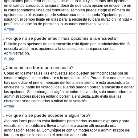
apropiados para crear encuestas. Inserte un título y al menos dos opciones
en el campo apropiado, asegurándose de que cada opción se encuentre en
la correspondiente línea del formulario. También puede elegir el número de
opciones que el usuario puede seleccionar en la etiqueta "Opciones por
usuario", el tiempo límite en días para la encuesta (0 para duración infinita) y
por último la opción de permitir a lo usuarios cambiar su votos.
Arriba
¿Por qué no se puede añadir más opciones a la encuesta?
El límite para opciones de una encuesta está fijado por la administración. Si
necesita añadir más opciones a la encuesta, comuníquese con La
Administración.
Arriba
¿Cómo edito o borro una encuesta?
Como en los mensajes, las encuestas solo pueden ser modificadas por su
creador original, un moderador o la administración. Para editar una encuesta,
hay que editar el primer mensaje del tema; este siempre esta asociado a la
encuesta. Si nadie ha votado, los usuarios pueden borrar la encuesta o editar
las opciones. Sin embargo, si algún miembro ha votado, solo moderadores o
administradores pueden editar o borrar la encuesta. Esto evita que las
encuestas sean cambiadas a mitad de la votación.
Arriba
¿Por qué no se puede acceder a algún foro?
Algunos foros pueden estar limitados para ciertos usuarios o grupos y para
visualizar, leer, publicar o llevar a cabo otra acción allí necesita una
autorización especial. Comuníquese con un moderador o administrador del
foro para que se le conceda el permiso adecuado.