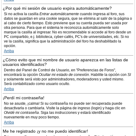
¿Por qué mi sesión de usuario expira automáticamente?
Si no activa la casilla
Entrar automáticamente
cuando ingresa al foro, sus
datos se guardan en una cookie segura, que se elimina al salir de la página o
al cabo de cierto tiempo. Esto previene que su cuenta pueda ser usada por
otra persona. Para que el sistema le reconozca automáticamente solo
marque la casilla al ingresar. No es recomendable si accede al foro desde un
PC compartido, e.j. biblioteca, cyber-cafés, PC's de universidades, etc. Si no
ve la casilla, significa que la administración del foro ha deshabilitado la
opción.
Arriba
¿Cómo evito que mi nombre de usuario aparezca en las listas de
usuarios identificados?
Dentro del Panel de Control de Usuario, en "Preferencias de Foros",
encontrará la opción
Ocultar mi estado de conexión
. Habilite la opción con
SI
y solamente será visto por administradores, moderadores y usted mismo.
Será contabilizado como usuario oculto.
Arriba
¡Perdí mi contraseña!
No se asuste, ¡calma! Si su contraseña no puede ser recuperada puede
desactivarla o cambiarla. Visite la página de ingreso (login) y haga clic en
Olvidé mi contraseña
. Siga las instrucciones y estará identificado
nuevamente en muy poco tiempo.
Arriba
Me he registrado ¡y no me puedo identificar!