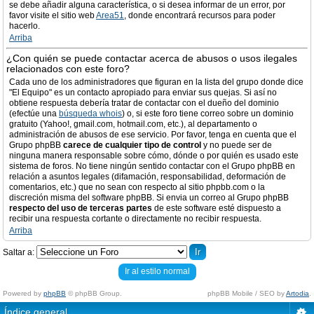
se debe añadir alguna característica, o si desea informar de un error, por
favor visite el sitio web
Area51
, donde encontrará recursos para poder
hacerlo.
Arriba
¿Con quién se puede contactar acerca de abusos o usos ilegales
relacionados con este foro?
Cada uno de los administradores que figuran en la lista del grupo donde dice
"El Equipo" es un contacto apropiado para enviar sus quejas. Si así no
obtiene respuesta debería tratar de contactar con el dueño del dominio
(efectúe una
búsqueda whois
) o, si este foro tiene correo sobre un dominio
gratuito (Yahoo!, gmail.com, hotmail.com, etc.), al departamento o
administración de abusos de ese servicio. Por favor, tenga en cuenta que el
Grupo phpBB
carece de cualquier tipo de control
y no puede ser de
ninguna manera responsable sobre cómo, dónde o por quién es usado este
sistema de foros. No tiene ningún sentido contactar con el Grupo phpBB en
relación a asuntos legales (difamación, responsabilidad, deformación de
comentarios, etc.) que no sean con respecto al sitio phpbb.com o la
discreción misma del software phpBB. Si envia un correo al Grupo phpBB
respecto del uso de terceras partes
de este software esté dispuesto a
recibir una respuesta cortante o directamente no recibir respuesta.
Arriba
Saltar a:
Ir al estilo normal
Powered by
phpBB
© phpBB Group.
phpBB Mobile / SEO by
Artodia
.
Índice general