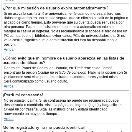
¿Por qué mi sesión de usuario expira automáticamente?
Si no activa la casilla
Entrar automáticamente
cuando ingresa al foro, sus
datos se guardan en una cookie segura, que se elimina al salir de la página o
al cabo de cierto tiempo. Esto previene que su cuenta pueda ser usada por
otra persona. Para que el sistema le reconozca automáticamente solo
marque la casilla al ingresar. No es recomendable si accede al foro desde un
PC compartido, e.j. biblioteca, cyber-cafés, PC's de universidades, etc. Si no
ve la casilla, significa que la administración del foro ha deshabilitado la
opción.
Arriba
¿Cómo evito que mi nombre de usuario aparezca en las listas de
usuarios identificados?
Dentro del Panel de Control de Usuario, en "Preferencias de Foros",
encontrará la opción
Ocultar mi estado de conexión
. Habilite la opción con
SI
y solamente será visto por administradores, moderadores y usted mismo.
Será contabilizado como usuario oculto.
Arriba
¡Perdí mi contraseña!
No se asuste, ¡calma! Si su contraseña no puede ser recuperada puede
desactivarla o cambiarla. Visite la página de ingreso (login) y haga clic en
Olvidé mi contraseña
. Siga las instrucciones y estará identificado
nuevamente en muy poco tiempo.
Arriba
Me he registrado ¡y no me puedo identificar!