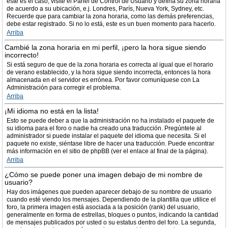
este es el caso, visite el Panel de Control de Usuario y defina su zona horaria
de acuerdo a su ubicación, e.j. Londres, París, Nueva York, Sydney, etc.
Recuerde que para cambiar la zona horaria, como las demás preferencias,
debe estar registrado. Si no lo está, este es un buen momento para hacerlo.
Arriba
Cambié la zona horaria en mi perfil, ¡pero la hora sigue siendo
incorrecto!
Si está seguro de que de la zona horaria es correcta al igual que el horario
de verano establecido, y la hora sigue siendo incorrecta, entonces la hora
almacenada en el servidor es errónea. Por favor comuníquese con La
Administración para corregir el problema.
Arriba
¡Mi idioma no está en la lista!
Esto se puede deber a que la administración no ha instalado el paquete de
su idioma para el foro o nadie ha creado una traducción. Pregúntele al
administrador si puede instalar el paquete del idioma que necesita. Si el
paquete no existe, siéntase libre de hacer una traducción. Puede encontrar
más información en el sitio de phpBB (ver el enlace al final de la página).
Arriba
¿Cómo se puede poner una imagen debajo de mi nombre de
usuario?
Hay dos imágenes que pueden aparecer debajo de su nombre de usuario
cuando esté viendo los mensajes. Dependiendo de la plantilla que utilice el
foro, la primera imagen está asociada a la posición (rank) del usuario,
generalmente en forma de estrellas, bloques o puntos, indicando la cantidad
de mensajes publicados por usted o su estatus dentro del foro. La segunda,