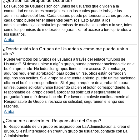
¿Qué son los Grupos de Usuarios?
Los Grupos de Usuarios son conjuntos de usuarios que dividen a la
comunidad en sectores manejables con los cuales puede trabajar los
administradores del foro. Cada usuario puede pertenecer a varios grupos y
cada grupo puede tener diferentes permisos. Esto ayuda, a los
administradores, a cambiar los permisos de muchos usuarios a la vez, tales
como los permisos de moderador, o garantizar el acceso a foros privados a
los usuarios.
Arriba
¿Donde están los Grupos de Usuarios y como me puedo unir a
ellos?
Puede ver todos los Grupos de usuarios a través del enlace "Grupos de
Usuarios". Si desea unirse a algún grupo, puede proceder haciendo clic en el
botón apropiado. No todos los grupos tienen libre acceso. Sin embargo,
algunos requieren aprobación para poder unirse, otros están cerrados y
algunos son ocultos. Si el grupo se encuentra abierto, puede unirse haciendo
clic en el botón correspondiente. Si el grupo requiere de aprobación para
unirse, puede solicitar unirse haciendo clic en el botón correspondiente. El
responsable del grupo deberá aprobar su solicitud y seguramente le
preguntará por qué desea hacerlo. Por favor no moleste continuamente al
Responsable de Grupo si rechaza su solicitud; seguramente tenga sus
razones.
Arriba
¿Cómo me convierto en Responsable del Grupo?
El Responsable de un grupo es asignado por La Administración al crear el
grupo. Si está interesado en crear un grupo de usuarios, contacte con La
Administración.