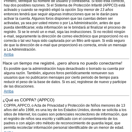
Primero, verifique su nombre de usuario y contraseña. Si todo está correcto,
hay dos posibles razones. Si el Sistema de Protección Infantil (APPCO) está
activado y cuando se registró eligió la opción
Soy menor de 13 años
entonces tendrá que seguir algunas instrucciones que se le darán para
activar la cuenta. Algunos foros disponen que las cuentas deben ser
activadas, ya sea por usted mismo o por La Administración, antes de que
pueda identificarse; esta información se le brindará al finalizar el proceso de
registro. Si se le envió un e-mail, siga las instrucciones. Si no recibió ningún
e-mail, seguramente la dirección de correo electrónico que proporcionó no es
correcta o tal vez haya sido capturada por un filtro anti-spam. Si está seguro
de que la dirección de e-mail que proporcionó es correcta, envíe un mensaje
a La Administración.
Arriba
Hace un tiempo me registré, ¡pero ahora no puedo conectarme!
Es posible que la administración haya desactivado o borrado su cuenta por
alguna razón. También, algunos foros periódicamente remueven sus
usuarios que no publicaron mensajes por cierto periodo de tiempo para
reducir el peso de la base de datos. Si es así, registrese de nuevo y participe
de las discuciones.
Arriba
¿Qué es COPPA? (APPCO)
COPPA, APPCO, o Acta de Privacidad y Protección de Niños menores de 13
años del año 1998, es una ley de los Estados Unidos, donde se solicita a los
sitios de Internet, los cuales son potenciales recolectores de información, que
el registro de niños sea escrito y ratificado con el consentimiento de los
padres o con algún otro método de reconocimiento de guardia legal, que
permita recolectar información personal identificable de un menor de edad.