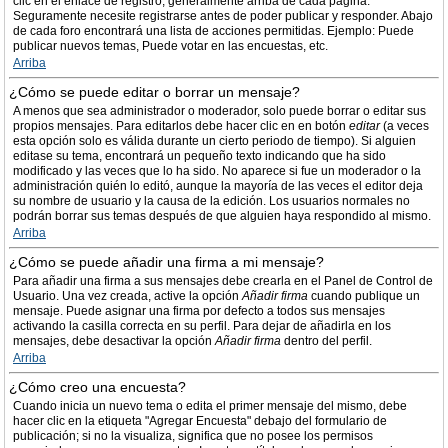
clic en el enlace de registro, generalmente arriba de cada página.
Seguramente necesite registrarse antes de poder publicar y responder. Abajo
de cada foro encontrará una lista de acciones permitidas. Ejemplo: Puede
publicar nuevos temas, Puede votar en las encuestas, etc.
Arriba
¿Cómo se puede editar o borrar un mensaje?
A menos que sea administrador o moderador, solo puede borrar o editar sus
propios mensajes. Para editarlos debe hacer clic en en botón
editar
(a veces
esta opción solo es válida durante un cierto periodo de tiempo). Si alguien
editase su tema, encontrará un pequeño texto indicando que ha sido
modificado y las veces que lo ha sido. No aparece si fue un moderador o la
administración quién lo editó, aunque la mayoría de las veces el editor deja
su nombre de usuario y la causa de la edición. Los usuarios normales no
podrán borrar sus temas después de que alguien haya respondido al mismo.
Arriba
¿Cómo se puede añadir una firma a mi mensaje?
Para añadir una firma a sus mensajes debe crearla en el Panel de Control de
Usuario. Una vez creada, active la opción
Añadir firma
cuando publique un
mensaje. Puede asignar una firma por defecto a todos sus mensajes
activando la casilla correcta en su perfil. Para dejar de añadirla en los
mensajes, debe desactivar la opción
Añadir firma
dentro del perfil.
Arriba
¿Cómo creo una encuesta?
Cuando inicia un nuevo tema o edita el primer mensaje del mismo, debe
hacer clic en la etiqueta "Agregar Encuesta" debajo del formulario de
publicación; si no la visualiza, significa que no posee los permisos