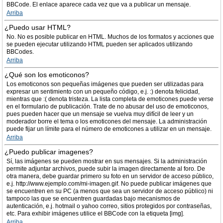
BBCode. El enlace aparece cada vez que va a publicar un mensaje.
Arriba
¿Puedo usar HTML?
No. No es posible publicar en HTML. Muchos de los formatos y acciones que
se pueden ejecutar utilizando HTML pueden ser aplicados utilizando
BBCodes.
Arriba
¿Qué son los emoticonos?
Los emoticonos son pequeñas imágenes que pueden ser utilizadas para
expresar un sentimiento con un pequeño código, e.j. :) denota felicidad,
mientras que :( denota tristeza. La lista completa de emoticones puede verse
en el formulario de publicación. Trate de no abusar del uso de emoticonos,
pues pueden hacer que un mensaje se vuelva muy difícil de leer y un
moderador borre el tema o los emoticones del mensaje. La administración
puede fijar un límite para el número de emoticones a utilizar en un mensaje.
Arriba
¿Puedo publicar imagenes?
Sí, las imágenes se pueden mostrar en sus mensajes. Si la administración
permite adjuntar archivos, puede subir la imagen directamente al foro. De
otra manera, debe guardar primero su foto en un servidor de acceso público,
e.j. http://www.ejemplo.com/mi-imagen.gif. No puede publicar imágenes que
se encuentren en su PC (a menos que sea un servidor de acceso público) ni
tampoco las que se encuentren guardadas bajo mecanismos de
autenticación, e.j. hotmail o yahoo correo, sitios protegidos por contraseñas,
etc. Para exhibir imágenes utilice el BBCode con la etiqueta [img].
Arriba