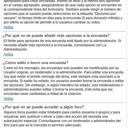
apropiados para crear encuestas. Inserte un título y al menos dos opciones
en el campo apropiado, asegurándose de que cada opción se encuentre en
la correspondiente línea del formulario. También puede elegir el número de
opciones que el usuario puede seleccionar en la etiqueta "Opciones por
usuario", el tiempo límite en días para la encuesta (0 para duración infinita) y
por último la opción de permitir a lo usuarios cambiar su votos.
Arriba
¿Por qué no se puede añadir más opciones a la encuesta?
El límite para opciones de una encuesta está fijado por la administración. Si
necesita añadir más opciones a la encuesta, comuníquese con La
Administración.
Arriba
¿Cómo edito o borro una encuesta?
Como en los mensajes, las encuestas solo pueden ser modificadas por su
creador original, un moderador o la administración. Para editar una encuesta,
hay que editar el primer mensaje del tema; este siempre esta asociado a la
encuesta. Si nadie ha votado, los usuarios pueden borrar la encuesta o editar
las opciones. Sin embargo, si algún miembro ha votado, solo moderadores o
administradores pueden editar o borrar la encuesta. Esto evita que las
encuestas sean cambiadas a mitad de la votación.
Arriba
¿Por qué no se puede acceder a algún foro?
Algunos foros pueden estar limitados para ciertos usuarios o grupos y para
visualizar, leer, publicar o llevar a cabo otra acción allí necesita una
autorización especial. Comuníquese con un moderador o administrador del
foro para que se le conceda el permiso adecuado.