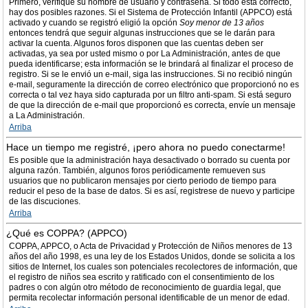
Primero, verifique su nombre de usuario y contraseña. Si todo está correcto,
hay dos posibles razones. Si el Sistema de Protección Infantil (APPCO) está
activado y cuando se registró eligió la opción
Soy menor de 13 años
entonces tendrá que seguir algunas instrucciones que se le darán para
activar la cuenta. Algunos foros disponen que las cuentas deben ser
activadas, ya sea por usted mismo o por La Administración, antes de que
pueda identificarse; esta información se le brindará al finalizar el proceso de
registro. Si se le envió un e-mail, siga las instrucciones. Si no recibió ningún
e-mail, seguramente la dirección de correo electrónico que proporcionó no es
correcta o tal vez haya sido capturada por un filtro anti-spam. Si está seguro
de que la dirección de e-mail que proporcionó es correcta, envíe un mensaje
a La Administración.
Arriba
Hace un tiempo me registré, ¡pero ahora no puedo conectarme!
Es posible que la administración haya desactivado o borrado su cuenta por
alguna razón. También, algunos foros periódicamente remueven sus
usuarios que no publicaron mensajes por cierto periodo de tiempo para
reducir el peso de la base de datos. Si es así, registrese de nuevo y participe
de las discuciones.
Arriba
¿Qué es COPPA? (APPCO)
COPPA, APPCO, o Acta de Privacidad y Protección de Niños menores de 13
años del año 1998, es una ley de los Estados Unidos, donde se solicita a los
sitios de Internet, los cuales son potenciales recolectores de información, que
el registro de niños sea escrito y ratificado con el consentimiento de los
padres o con algún otro método de reconocimiento de guardia legal, que
permita recolectar información personal identificable de un menor de edad.