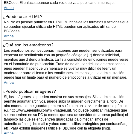
BBCode. El enlace aparece cada vez que va a publicar un mensaje.
Arriba
¿Puedo usar HTML?
No. No es posible publicar en HTML. Muchos de los formatos y acciones que
se pueden ejecutar utilizando HTML pueden ser aplicados utilizando
BBCodes.
Arriba
¿Qué son los emoticonos?
Los emoticonos son pequeñas imágenes que pueden ser utilizadas para
expresar un sentimiento con un pequeño código, e.j. :) denota felicidad,
mientras que :( denota tristeza. La lista completa de emoticones puede verse
en el formulario de publicación. Trate de no abusar del uso de emoticonos,
pues pueden hacer que un mensaje se vuelva muy difícil de leer y un
moderador borre el tema o los emoticones del mensaje. La administración
puede fijar un límite para el número de emoticones a utilizar en un mensaje.
Arriba
¿Puedo publicar imagenes?
Sí, las imágenes se pueden mostrar en sus mensajes. Si la administración
permite adjuntar archivos, puede subir la imagen directamente al foro. De
otra manera, debe guardar primero su foto en un servidor de acceso público,
e.j. http://www.ejemplo.com/mi-imagen.gif. No puede publicar imágenes que
se encuentren en su PC (a menos que sea un servidor de acceso público) ni
tampoco las que se encuentren guardadas bajo mecanismos de
autenticación, e.j. hotmail o yahoo correo, sitios protegidos por contraseñas,
etc. Para exhibir imágenes utilice el BBCode con la etiqueta [img].
Arriba