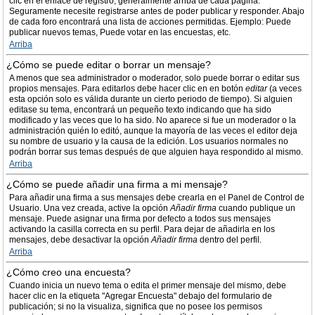
clic en el enlace de registro, generalmente arriba de cada página.
Seguramente necesite registrarse antes de poder publicar y responder. Abajo
de cada foro encontrará una lista de acciones permitidas. Ejemplo: Puede
publicar nuevos temas, Puede votar en las encuestas, etc.
Arriba
¿Cómo se puede editar o borrar un mensaje?
A menos que sea administrador o moderador, solo puede borrar o editar sus
propios mensajes. Para editarlos debe hacer clic en en botón
editar
(a veces
esta opción solo es válida durante un cierto periodo de tiempo). Si alguien
editase su tema, encontrará un pequeño texto indicando que ha sido
modificado y las veces que lo ha sido. No aparece si fue un moderador o la
administración quién lo editó, aunque la mayoría de las veces el editor deja
su nombre de usuario y la causa de la edición. Los usuarios normales no
podrán borrar sus temas después de que alguien haya respondido al mismo.
Arriba
¿Cómo se puede añadir una firma a mi mensaje?
Para añadir una firma a sus mensajes debe crearla en el Panel de Control de
Usuario. Una vez creada, active la opción
Añadir firma
cuando publique un
mensaje. Puede asignar una firma por defecto a todos sus mensajes
activando la casilla correcta en su perfil. Para dejar de añadirla en los
mensajes, debe desactivar la opción
Añadir firma
dentro del perfil.
Arriba
¿Cómo creo una encuesta?
Cuando inicia un nuevo tema o edita el primer mensaje del mismo, debe
hacer clic en la etiqueta "Agregar Encuesta" debajo del formulario de
publicación; si no la visualiza, significa que no posee los permisos