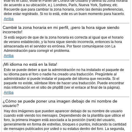
este es el caso, visite el Panel de Control de Usuario y defina su zona horaria
de acuerdo a su ubicación, e.j. Londres, París, Nueva York, Sydney, etc.
Recuerde que para cambiar la zona horaria, como las demás preferencias,
debe estar registrado. Si no lo está, este es un buen momento para hacerlo.
Arriba
Cambié la zona horaria en mi perfil, ¡pero la hora sigue siendo
incorrecto!
Si está seguro de que de la zona horaria es correcta al igual que el horario
de verano establecido, y la hora sigue siendo incorrecta, entonces la hora
almacenada en el servidor es errónea. Por favor comuníquese con La
Administración para corregir el problema.
Arriba
¡Mi idioma no está en la lista!
Esto se puede deber a que la administración no ha instalado el paquete de
su idioma para el foro o nadie ha creado una traducción. Pregúntele al
administrador si puede instalar el paquete del idioma que necesita. Si el
paquete no existe, siéntase libre de hacer una traducción. Puede encontrar
más información en el sitio de phpBB (ver el enlace al final de la página).
Arriba
¿Cómo se puede poner una imagen debajo de mi nombre de
usuario?
Hay dos imágenes que pueden aparecer debajo de su nombre de usuario
cuando esté viendo los mensajes. Dependiendo de la plantilla que utilice el
foro, la primera imagen está asociada a la posición (rank) del usuario,
generalmente en forma de estrellas, bloques o puntos, indicando la cantidad
de mensajes publicados por usted o su estatus dentro del foro. La segunda,