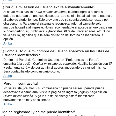
¿Por qué mi sesión de usuario expira automáticamente?
Si no activa la casilla
Entrar automáticamente
cuando ingresa al foro, sus
datos se guardan en una cookie segura, que se elimina al salir de la página o
al cabo de cierto tiempo. Esto previene que su cuenta pueda ser usada por
otra persona. Para que el sistema le reconozca automáticamente solo
marque la casilla al ingresar. No es recomendable si accede al foro desde un
PC compartido, e.j. biblioteca, cyber-cafés, PC's de universidades, etc. Si no
ve la casilla, significa que la administración del foro ha deshabilitado la
opción.
Arriba
¿Cómo evito que mi nombre de usuario aparezca en las listas de
usuarios identificados?
Dentro del Panel de Control de Usuario, en "Preferencias de Foros",
encontrará la opción
Ocultar mi estado de conexión
. Habilite la opción con
SI
y solamente será visto por administradores, moderadores y usted mismo.
Será contabilizado como usuario oculto.
Arriba
¡Perdí mi contraseña!
No se asuste, ¡calma! Si su contraseña no puede ser recuperada puede
desactivarla o cambiarla. Visite la página de ingreso (login) y haga clic en
Olvidé mi contraseña
. Siga las instrucciones y estará identificado
nuevamente en muy poco tiempo.
Arriba
Me he registrado ¡y no me puedo identificar!