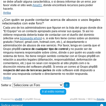
se debe añadir alguna característica, o si desea informar de un error, por
favor visite el sitio web
Area51
, donde encontrará recursos para poder
hacerlo.
Arriba
¿Con quién se puede contactar acerca de abusos o usos ilegales
relacionados con este foro?
Cada uno de los administradores que figuran en la lista del grupo donde dice
"El Equipo" es un contacto apropiado para enviar sus quejas. Si así no
obtiene respuesta debería tratar de contactar con el dueño del dominio
(efectúe una
búsqueda whois
) o, si este foro tiene correo sobre un dominio
gratuito (Yahoo!, gmail.com, hotmail.com, etc.), al departamento o
administración de abusos de ese servicio. Por favor, tenga en cuenta que el
Grupo phpBB
carece de cualquier tipo de control
y no puede ser de
ninguna manera responsable sobre cómo, dónde o por quién es usado este
sistema de foros. No tiene ningún sentido contactar con el Grupo phpBB en
relación a asuntos legales (difamación, responsabilidad, deformación de
comentarios, etc.) que no sean con respecto al sitio phpbb.com o la
discreción misma del software phpBB. Si envia un correo al Grupo phpBB
respecto del uso de terceras partes
de este software esté dispuesto a
recibir una respuesta cortante o directamente no recibir respuesta.
Arriba
Saltar a:
Ir al estilo normal
Powered by
phpBB
© phpBB Group.
phpBB Mobile / SEO by
Artodia
.
Índice general