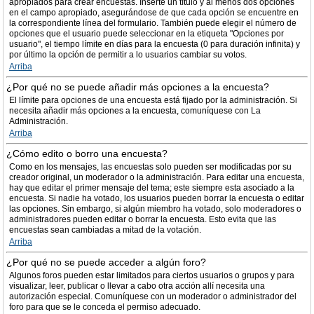
apropiados para crear encuestas. Inserte un título y al menos dos opciones
en el campo apropiado, asegurándose de que cada opción se encuentre en
la correspondiente línea del formulario. También puede elegir el número de
opciones que el usuario puede seleccionar en la etiqueta "Opciones por
usuario", el tiempo límite en días para la encuesta (0 para duración infinita) y
por último la opción de permitir a lo usuarios cambiar su votos.
Arriba
¿Por qué no se puede añadir más opciones a la encuesta?
El límite para opciones de una encuesta está fijado por la administración. Si
necesita añadir más opciones a la encuesta, comuníquese con La
Administración.
Arriba
¿Cómo edito o borro una encuesta?
Como en los mensajes, las encuestas solo pueden ser modificadas por su
creador original, un moderador o la administración. Para editar una encuesta,
hay que editar el primer mensaje del tema; este siempre esta asociado a la
encuesta. Si nadie ha votado, los usuarios pueden borrar la encuesta o editar
las opciones. Sin embargo, si algún miembro ha votado, solo moderadores o
administradores pueden editar o borrar la encuesta. Esto evita que las
encuestas sean cambiadas a mitad de la votación.
Arriba
¿Por qué no se puede acceder a algún foro?
Algunos foros pueden estar limitados para ciertos usuarios o grupos y para
visualizar, leer, publicar o llevar a cabo otra acción allí necesita una
autorización especial. Comuníquese con un moderador o administrador del
foro para que se le conceda el permiso adecuado.