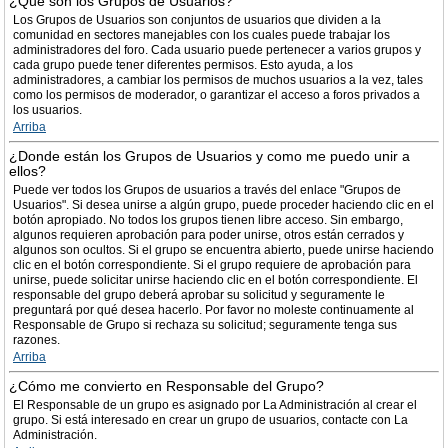
¿Qué son los Grupos de Usuarios?
Los Grupos de Usuarios son conjuntos de usuarios que dividen a la
comunidad en sectores manejables con los cuales puede trabajar los
administradores del foro. Cada usuario puede pertenecer a varios grupos y
cada grupo puede tener diferentes permisos. Esto ayuda, a los
administradores, a cambiar los permisos de muchos usuarios a la vez, tales
como los permisos de moderador, o garantizar el acceso a foros privados a
los usuarios.
Arriba
¿Donde están los Grupos de Usuarios y como me puedo unir a
ellos?
Puede ver todos los Grupos de usuarios a través del enlace "Grupos de
Usuarios". Si desea unirse a algún grupo, puede proceder haciendo clic en el
botón apropiado. No todos los grupos tienen libre acceso. Sin embargo,
algunos requieren aprobación para poder unirse, otros están cerrados y
algunos son ocultos. Si el grupo se encuentra abierto, puede unirse haciendo
clic en el botón correspondiente. Si el grupo requiere de aprobación para
unirse, puede solicitar unirse haciendo clic en el botón correspondiente. El
responsable del grupo deberá aprobar su solicitud y seguramente le
preguntará por qué desea hacerlo. Por favor no moleste continuamente al
Responsable de Grupo si rechaza su solicitud; seguramente tenga sus
razones.
Arriba
¿Cómo me convierto en Responsable del Grupo?
El Responsable de un grupo es asignado por La Administración al crear el
grupo. Si está interesado en crear un grupo de usuarios, contacte con La
Administración.