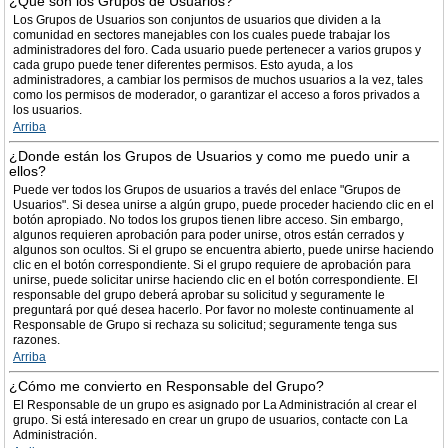
¿Qué son los Grupos de Usuarios?
Los Grupos de Usuarios son conjuntos de usuarios que dividen a la
comunidad en sectores manejables con los cuales puede trabajar los
administradores del foro. Cada usuario puede pertenecer a varios grupos y
cada grupo puede tener diferentes permisos. Esto ayuda, a los
administradores, a cambiar los permisos de muchos usuarios a la vez, tales
como los permisos de moderador, o garantizar el acceso a foros privados a
los usuarios.
Arriba
¿Donde están los Grupos de Usuarios y como me puedo unir a
ellos?
Puede ver todos los Grupos de usuarios a través del enlace "Grupos de
Usuarios". Si desea unirse a algún grupo, puede proceder haciendo clic en el
botón apropiado. No todos los grupos tienen libre acceso. Sin embargo,
algunos requieren aprobación para poder unirse, otros están cerrados y
algunos son ocultos. Si el grupo se encuentra abierto, puede unirse haciendo
clic en el botón correspondiente. Si el grupo requiere de aprobación para
unirse, puede solicitar unirse haciendo clic en el botón correspondiente. El
responsable del grupo deberá aprobar su solicitud y seguramente le
preguntará por qué desea hacerlo. Por favor no moleste continuamente al
Responsable de Grupo si rechaza su solicitud; seguramente tenga sus
razones.
Arriba
¿Cómo me convierto en Responsable del Grupo?
El Responsable de un grupo es asignado por La Administración al crear el
grupo. Si está interesado en crear un grupo de usuarios, contacte con La
Administración.