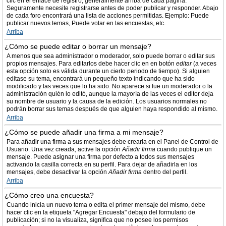
clic en el enlace de registro, generalmente arriba de cada página.
Seguramente necesite registrarse antes de poder publicar y responder. Abajo
de cada foro encontrará una lista de acciones permitidas. Ejemplo: Puede
publicar nuevos temas, Puede votar en las encuestas, etc.
Arriba
¿Cómo se puede editar o borrar un mensaje?
A menos que sea administrador o moderador, solo puede borrar o editar sus
propios mensajes. Para editarlos debe hacer clic en en botón
editar
(a veces
esta opción solo es válida durante un cierto periodo de tiempo). Si alguien
editase su tema, encontrará un pequeño texto indicando que ha sido
modificado y las veces que lo ha sido. No aparece si fue un moderador o la
administración quién lo editó, aunque la mayoría de las veces el editor deja
su nombre de usuario y la causa de la edición. Los usuarios normales no
podrán borrar sus temas después de que alguien haya respondido al mismo.
Arriba
¿Cómo se puede añadir una firma a mi mensaje?
Para añadir una firma a sus mensajes debe crearla en el Panel de Control de
Usuario. Una vez creada, active la opción
Añadir firma
cuando publique un
mensaje. Puede asignar una firma por defecto a todos sus mensajes
activando la casilla correcta en su perfil. Para dejar de añadirla en los
mensajes, debe desactivar la opción
Añadir firma
dentro del perfil.
Arriba
¿Cómo creo una encuesta?
Cuando inicia un nuevo tema o edita el primer mensaje del mismo, debe
hacer clic en la etiqueta "Agregar Encuesta" debajo del formulario de
publicación; si no la visualiza, significa que no posee los permisos