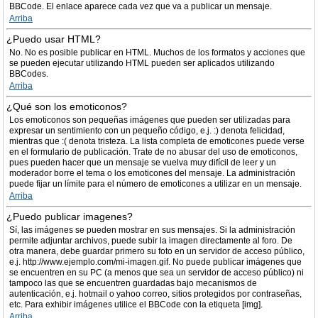
BBCode. El enlace aparece cada vez que va a publicar un mensaje.
Arriba
¿Puedo usar HTML?
No. No es posible publicar en HTML. Muchos de los formatos y acciones que
se pueden ejecutar utilizando HTML pueden ser aplicados utilizando
BBCodes.
Arriba
¿Qué son los emoticonos?
Los emoticonos son pequeñas imágenes que pueden ser utilizadas para
expresar un sentimiento con un pequeño código, e.j. :) denota felicidad,
mientras que :( denota tristeza. La lista completa de emoticones puede verse
en el formulario de publicación. Trate de no abusar del uso de emoticonos,
pues pueden hacer que un mensaje se vuelva muy difícil de leer y un
moderador borre el tema o los emoticones del mensaje. La administración
puede fijar un límite para el número de emoticones a utilizar en un mensaje.
Arriba
¿Puedo publicar imagenes?
Sí, las imágenes se pueden mostrar en sus mensajes. Si la administración
permite adjuntar archivos, puede subir la imagen directamente al foro. De
otra manera, debe guardar primero su foto en un servidor de acceso público,
e.j. http://www.ejemplo.com/mi-imagen.gif. No puede publicar imágenes que
se encuentren en su PC (a menos que sea un servidor de acceso público) ni
tampoco las que se encuentren guardadas bajo mecanismos de
autenticación, e.j. hotmail o yahoo correo, sitios protegidos por contraseñas,
etc. Para exhibir imágenes utilice el BBCode con la etiqueta [img].
Arriba