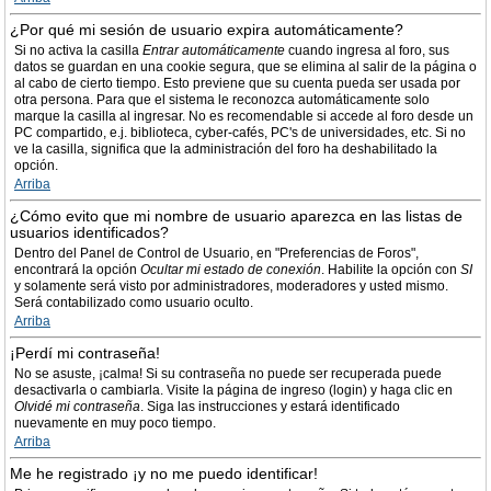
¿Por qué mi sesión de usuario expira automáticamente?
Si no activa la casilla
Entrar automáticamente
cuando ingresa al foro, sus
datos se guardan en una cookie segura, que se elimina al salir de la página o
al cabo de cierto tiempo. Esto previene que su cuenta pueda ser usada por
otra persona. Para que el sistema le reconozca automáticamente solo
marque la casilla al ingresar. No es recomendable si accede al foro desde un
PC compartido, e.j. biblioteca, cyber-cafés, PC's de universidades, etc. Si no
ve la casilla, significa que la administración del foro ha deshabilitado la
opción.
Arriba
¿Cómo evito que mi nombre de usuario aparezca en las listas de
usuarios identificados?
Dentro del Panel de Control de Usuario, en "Preferencias de Foros",
encontrará la opción
Ocultar mi estado de conexión
. Habilite la opción con
SI
y solamente será visto por administradores, moderadores y usted mismo.
Será contabilizado como usuario oculto.
Arriba
¡Perdí mi contraseña!
No se asuste, ¡calma! Si su contraseña no puede ser recuperada puede
desactivarla o cambiarla. Visite la página de ingreso (login) y haga clic en
Olvidé mi contraseña
. Siga las instrucciones y estará identificado
nuevamente en muy poco tiempo.
Arriba
Me he registrado ¡y no me puedo identificar!