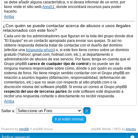
se debe añadir alguna característica, o si desea informar de un error, por
favor visite el sitio web
Area51
, donde encontrará recursos para poder
hacerlo.
Arriba
¿Con quién se puede contactar acerca de abusos o usos ilegales
relacionados con este foro?
Cada uno de los administradores que figuran en la lista del grupo donde dice
"El Equipo" es un contacto apropiado para enviar sus quejas. Si así no
obtiene respuesta debería tratar de contactar con el dueño del dominio
(efectúe una
búsqueda whois
) o, si este foro tiene correo sobre un dominio
gratuito (Yahoo!, gmail.com, hotmail.com, etc.), al departamento o
administración de abusos de ese servicio. Por favor, tenga en cuenta que el
Grupo phpBB
carece de cualquier tipo de control
y no puede ser de
ninguna manera responsable sobre cómo, dónde o por quién es usado este
sistema de foros. No tiene ningún sentido contactar con el Grupo phpBB en
relación a asuntos legales (difamación, responsabilidad, deformación de
comentarios, etc.) que no sean con respecto al sitio phpbb.com o la
discreción misma del software phpBB. Si envia un correo al Grupo phpBB
respecto del uso de terceras partes
de este software esté dispuesto a
recibir una respuesta cortante o directamente no recibir respuesta.
Arriba
Saltar a:
Ir al estilo normal
Powered by
phpBB
© phpBB Group.
phpBB Mobile / SEO by
Artodia
.
Índice general