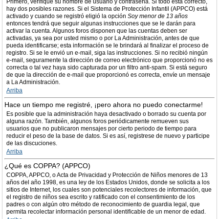
Primero, verifique su nombre de usuario y contraseña. Si todo está correcto,
hay dos posibles razones. Si el Sistema de Protección Infantil (APPCO) está
activado y cuando se registró eligió la opción
Soy menor de 13 años
entonces tendrá que seguir algunas instrucciones que se le darán para
activar la cuenta. Algunos foros disponen que las cuentas deben ser
activadas, ya sea por usted mismo o por La Administración, antes de que
pueda identificarse; esta información se le brindará al finalizar el proceso de
registro. Si se le envió un e-mail, siga las instrucciones. Si no recibió ningún
e-mail, seguramente la dirección de correo electrónico que proporcionó no es
correcta o tal vez haya sido capturada por un filtro anti-spam. Si está seguro
de que la dirección de e-mail que proporcionó es correcta, envíe un mensaje
a La Administración.
Arriba
Hace un tiempo me registré, ¡pero ahora no puedo conectarme!
Es posible que la administración haya desactivado o borrado su cuenta por
alguna razón. También, algunos foros periódicamente remueven sus
usuarios que no publicaron mensajes por cierto periodo de tiempo para
reducir el peso de la base de datos. Si es así, registrese de nuevo y participe
de las discuciones.
Arriba
¿Qué es COPPA? (APPCO)
COPPA, APPCO, o Acta de Privacidad y Protección de Niños menores de 13
años del año 1998, es una ley de los Estados Unidos, donde se solicita a los
sitios de Internet, los cuales son potenciales recolectores de información, que
el registro de niños sea escrito y ratificado con el consentimiento de los
padres o con algún otro método de reconocimiento de guardia legal, que
permita recolectar información personal identificable de un menor de edad.