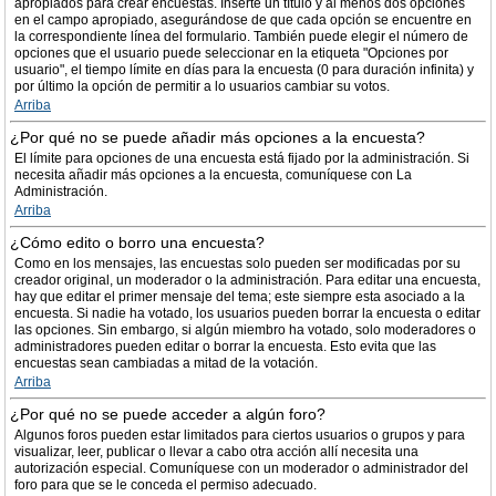
apropiados para crear encuestas. Inserte un título y al menos dos opciones
en el campo apropiado, asegurándose de que cada opción se encuentre en
la correspondiente línea del formulario. También puede elegir el número de
opciones que el usuario puede seleccionar en la etiqueta "Opciones por
usuario", el tiempo límite en días para la encuesta (0 para duración infinita) y
por último la opción de permitir a lo usuarios cambiar su votos.
Arriba
¿Por qué no se puede añadir más opciones a la encuesta?
El límite para opciones de una encuesta está fijado por la administración. Si
necesita añadir más opciones a la encuesta, comuníquese con La
Administración.
Arriba
¿Cómo edito o borro una encuesta?
Como en los mensajes, las encuestas solo pueden ser modificadas por su
creador original, un moderador o la administración. Para editar una encuesta,
hay que editar el primer mensaje del tema; este siempre esta asociado a la
encuesta. Si nadie ha votado, los usuarios pueden borrar la encuesta o editar
las opciones. Sin embargo, si algún miembro ha votado, solo moderadores o
administradores pueden editar o borrar la encuesta. Esto evita que las
encuestas sean cambiadas a mitad de la votación.
Arriba
¿Por qué no se puede acceder a algún foro?
Algunos foros pueden estar limitados para ciertos usuarios o grupos y para
visualizar, leer, publicar o llevar a cabo otra acción allí necesita una
autorización especial. Comuníquese con un moderador o administrador del
foro para que se le conceda el permiso adecuado.