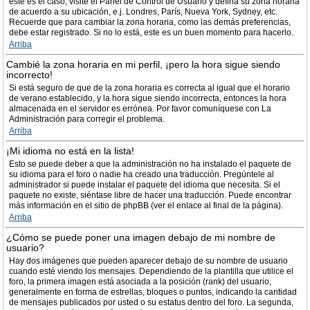
este es el caso, visite el Panel de Control de Usuario y defina su zona horaria
de acuerdo a su ubicación, e.j. Londres, París, Nueva York, Sydney, etc.
Recuerde que para cambiar la zona horaria, como las demás preferencias,
debe estar registrado. Si no lo está, este es un buen momento para hacerlo.
Arriba
Cambié la zona horaria en mi perfil, ¡pero la hora sigue siendo
incorrecto!
Si está seguro de que de la zona horaria es correcta al igual que el horario
de verano establecido, y la hora sigue siendo incorrecta, entonces la hora
almacenada en el servidor es errónea. Por favor comuníquese con La
Administración para corregir el problema.
Arriba
¡Mi idioma no está en la lista!
Esto se puede deber a que la administración no ha instalado el paquete de
su idioma para el foro o nadie ha creado una traducción. Pregúntele al
administrador si puede instalar el paquete del idioma que necesita. Si el
paquete no existe, siéntase libre de hacer una traducción. Puede encontrar
más información en el sitio de phpBB (ver el enlace al final de la página).
Arriba
¿Cómo se puede poner una imagen debajo de mi nombre de
usuario?
Hay dos imágenes que pueden aparecer debajo de su nombre de usuario
cuando esté viendo los mensajes. Dependiendo de la plantilla que utilice el
foro, la primera imagen está asociada a la posición (rank) del usuario,
generalmente en forma de estrellas, bloques o puntos, indicando la cantidad
de mensajes publicados por usted o su estatus dentro del foro. La segunda,