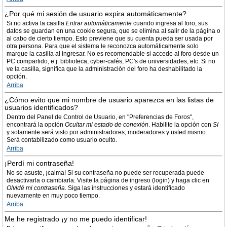
¿Por qué mi sesión de usuario expira automáticamente?
Si no activa la casilla
Entrar automáticamente
cuando ingresa al foro, sus
datos se guardan en una cookie segura, que se elimina al salir de la página o
al cabo de cierto tiempo. Esto previene que su cuenta pueda ser usada por
otra persona. Para que el sistema le reconozca automáticamente solo
marque la casilla al ingresar. No es recomendable si accede al foro desde un
PC compartido, e.j. biblioteca, cyber-cafés, PC's de universidades, etc. Si no
ve la casilla, significa que la administración del foro ha deshabilitado la
opción.
Arriba
¿Cómo evito que mi nombre de usuario aparezca en las listas de
usuarios identificados?
Dentro del Panel de Control de Usuario, en "Preferencias de Foros",
encontrará la opción
Ocultar mi estado de conexión
. Habilite la opción con
SI
y solamente será visto por administradores, moderadores y usted mismo.
Será contabilizado como usuario oculto.
Arriba
¡Perdí mi contraseña!
No se asuste, ¡calma! Si su contraseña no puede ser recuperada puede
desactivarla o cambiarla. Visite la página de ingreso (login) y haga clic en
Olvidé mi contraseña
. Siga las instrucciones y estará identificado
nuevamente en muy poco tiempo.
Arriba
Me he registrado ¡y no me puedo identificar!