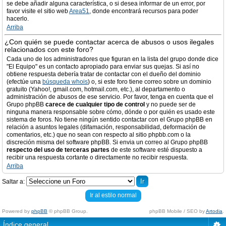
se debe añadir alguna característica, o si desea informar de un error, por
favor visite el sitio web
Area51
, donde encontrará recursos para poder
hacerlo.
Arriba
¿Con quién se puede contactar acerca de abusos o usos ilegales
relacionados con este foro?
Cada uno de los administradores que figuran en la lista del grupo donde dice
"El Equipo" es un contacto apropiado para enviar sus quejas. Si así no
obtiene respuesta debería tratar de contactar con el dueño del dominio
(efectúe una
búsqueda whois
) o, si este foro tiene correo sobre un dominio
gratuito (Yahoo!, gmail.com, hotmail.com, etc.), al departamento o
administración de abusos de ese servicio. Por favor, tenga en cuenta que el
Grupo phpBB
carece de cualquier tipo de control
y no puede ser de
ninguna manera responsable sobre cómo, dónde o por quién es usado este
sistema de foros. No tiene ningún sentido contactar con el Grupo phpBB en
relación a asuntos legales (difamación, responsabilidad, deformación de
comentarios, etc.) que no sean con respecto al sitio phpbb.com o la
discreción misma del software phpBB. Si envia un correo al Grupo phpBB
respecto del uso de terceras partes
de este software esté dispuesto a
recibir una respuesta cortante o directamente no recibir respuesta.
Arriba
Saltar a:
Ir al estilo normal
Powered by
phpBB
© phpBB Group.
phpBB Mobile / SEO by
Artodia
.
Índice general