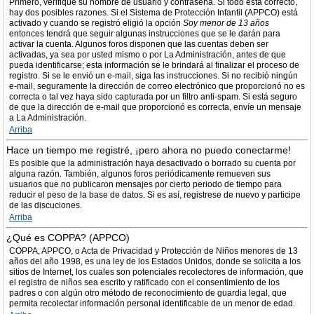
Primero, verifique su nombre de usuario y contraseña. Si todo está correcto,
hay dos posibles razones. Si el Sistema de Protección Infantil (APPCO) está
activado y cuando se registró eligió la opción
Soy menor de 13 años
entonces tendrá que seguir algunas instrucciones que se le darán para
activar la cuenta. Algunos foros disponen que las cuentas deben ser
activadas, ya sea por usted mismo o por La Administración, antes de que
pueda identificarse; esta información se le brindará al finalizar el proceso de
registro. Si se le envió un e-mail, siga las instrucciones. Si no recibió ningún
e-mail, seguramente la dirección de correo electrónico que proporcionó no es
correcta o tal vez haya sido capturada por un filtro anti-spam. Si está seguro
de que la dirección de e-mail que proporcionó es correcta, envíe un mensaje
a La Administración.
Arriba
Hace un tiempo me registré, ¡pero ahora no puedo conectarme!
Es posible que la administración haya desactivado o borrado su cuenta por
alguna razón. También, algunos foros periódicamente remueven sus
usuarios que no publicaron mensajes por cierto periodo de tiempo para
reducir el peso de la base de datos. Si es así, registrese de nuevo y participe
de las discuciones.
Arriba
¿Qué es COPPA? (APPCO)
COPPA, APPCO, o Acta de Privacidad y Protección de Niños menores de 13
años del año 1998, es una ley de los Estados Unidos, donde se solicita a los
sitios de Internet, los cuales son potenciales recolectores de información, que
el registro de niños sea escrito y ratificado con el consentimiento de los
padres o con algún otro método de reconocimiento de guardia legal, que
permita recolectar información personal identificable de un menor de edad.