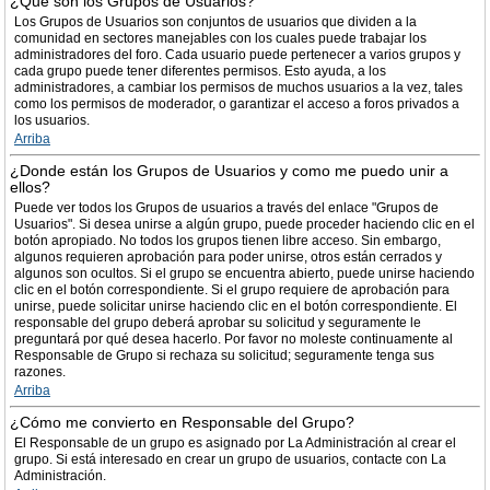
¿Qué son los Grupos de Usuarios?
Los Grupos de Usuarios son conjuntos de usuarios que dividen a la
comunidad en sectores manejables con los cuales puede trabajar los
administradores del foro. Cada usuario puede pertenecer a varios grupos y
cada grupo puede tener diferentes permisos. Esto ayuda, a los
administradores, a cambiar los permisos de muchos usuarios a la vez, tales
como los permisos de moderador, o garantizar el acceso a foros privados a
los usuarios.
Arriba
¿Donde están los Grupos de Usuarios y como me puedo unir a
ellos?
Puede ver todos los Grupos de usuarios a través del enlace "Grupos de
Usuarios". Si desea unirse a algún grupo, puede proceder haciendo clic en el
botón apropiado. No todos los grupos tienen libre acceso. Sin embargo,
algunos requieren aprobación para poder unirse, otros están cerrados y
algunos son ocultos. Si el grupo se encuentra abierto, puede unirse haciendo
clic en el botón correspondiente. Si el grupo requiere de aprobación para
unirse, puede solicitar unirse haciendo clic en el botón correspondiente. El
responsable del grupo deberá aprobar su solicitud y seguramente le
preguntará por qué desea hacerlo. Por favor no moleste continuamente al
Responsable de Grupo si rechaza su solicitud; seguramente tenga sus
razones.
Arriba
¿Cómo me convierto en Responsable del Grupo?
El Responsable de un grupo es asignado por La Administración al crear el
grupo. Si está interesado en crear un grupo de usuarios, contacte con La
Administración.