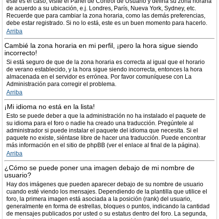
este es el caso, visite el Panel de Control de Usuario y defina su zona horaria
de acuerdo a su ubicación, e.j. Londres, París, Nueva York, Sydney, etc.
Recuerde que para cambiar la zona horaria, como las demás preferencias,
debe estar registrado. Si no lo está, este es un buen momento para hacerlo.
Arriba
Cambié la zona horaria en mi perfil, ¡pero la hora sigue siendo
incorrecto!
Si está seguro de que de la zona horaria es correcta al igual que el horario
de verano establecido, y la hora sigue siendo incorrecta, entonces la hora
almacenada en el servidor es errónea. Por favor comuníquese con La
Administración para corregir el problema.
Arriba
¡Mi idioma no está en la lista!
Esto se puede deber a que la administración no ha instalado el paquete de
su idioma para el foro o nadie ha creado una traducción. Pregúntele al
administrador si puede instalar el paquete del idioma que necesita. Si el
paquete no existe, siéntase libre de hacer una traducción. Puede encontrar
más información en el sitio de phpBB (ver el enlace al final de la página).
Arriba
¿Cómo se puede poner una imagen debajo de mi nombre de
usuario?
Hay dos imágenes que pueden aparecer debajo de su nombre de usuario
cuando esté viendo los mensajes. Dependiendo de la plantilla que utilice el
foro, la primera imagen está asociada a la posición (rank) del usuario,
generalmente en forma de estrellas, bloques o puntos, indicando la cantidad
de mensajes publicados por usted o su estatus dentro del foro. La segunda,