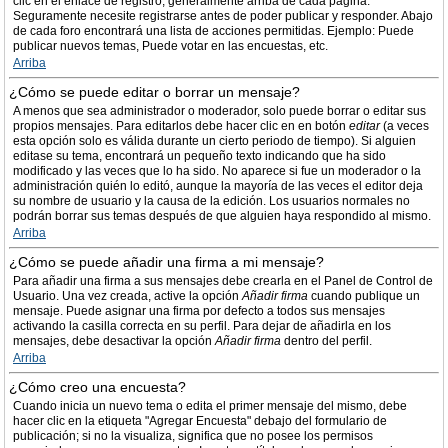
clic en el enlace de registro, generalmente arriba de cada página.
Seguramente necesite registrarse antes de poder publicar y responder. Abajo
de cada foro encontrará una lista de acciones permitidas. Ejemplo: Puede
publicar nuevos temas, Puede votar en las encuestas, etc.
Arriba
¿Cómo se puede editar o borrar un mensaje?
A menos que sea administrador o moderador, solo puede borrar o editar sus
propios mensajes. Para editarlos debe hacer clic en en botón
editar
(a veces
esta opción solo es válida durante un cierto periodo de tiempo). Si alguien
editase su tema, encontrará un pequeño texto indicando que ha sido
modificado y las veces que lo ha sido. No aparece si fue un moderador o la
administración quién lo editó, aunque la mayoría de las veces el editor deja
su nombre de usuario y la causa de la edición. Los usuarios normales no
podrán borrar sus temas después de que alguien haya respondido al mismo.
Arriba
¿Cómo se puede añadir una firma a mi mensaje?
Para añadir una firma a sus mensajes debe crearla en el Panel de Control de
Usuario. Una vez creada, active la opción
Añadir firma
cuando publique un
mensaje. Puede asignar una firma por defecto a todos sus mensajes
activando la casilla correcta en su perfil. Para dejar de añadirla en los
mensajes, debe desactivar la opción
Añadir firma
dentro del perfil.
Arriba
¿Cómo creo una encuesta?
Cuando inicia un nuevo tema o edita el primer mensaje del mismo, debe
hacer clic en la etiqueta "Agregar Encuesta" debajo del formulario de
publicación; si no la visualiza, significa que no posee los permisos