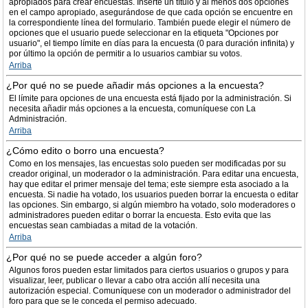
apropiados para crear encuestas. Inserte un título y al menos dos opciones
en el campo apropiado, asegurándose de que cada opción se encuentre en
la correspondiente línea del formulario. También puede elegir el número de
opciones que el usuario puede seleccionar en la etiqueta "Opciones por
usuario", el tiempo límite en días para la encuesta (0 para duración infinita) y
por último la opción de permitir a lo usuarios cambiar su votos.
Arriba
¿Por qué no se puede añadir más opciones a la encuesta?
El límite para opciones de una encuesta está fijado por la administración. Si
necesita añadir más opciones a la encuesta, comuníquese con La
Administración.
Arriba
¿Cómo edito o borro una encuesta?
Como en los mensajes, las encuestas solo pueden ser modificadas por su
creador original, un moderador o la administración. Para editar una encuesta,
hay que editar el primer mensaje del tema; este siempre esta asociado a la
encuesta. Si nadie ha votado, los usuarios pueden borrar la encuesta o editar
las opciones. Sin embargo, si algún miembro ha votado, solo moderadores o
administradores pueden editar o borrar la encuesta. Esto evita que las
encuestas sean cambiadas a mitad de la votación.
Arriba
¿Por qué no se puede acceder a algún foro?
Algunos foros pueden estar limitados para ciertos usuarios o grupos y para
visualizar, leer, publicar o llevar a cabo otra acción allí necesita una
autorización especial. Comuníquese con un moderador o administrador del
foro para que se le conceda el permiso adecuado.