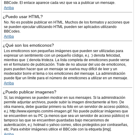
BBCode. El enlace aparece cada vez que va a publicar un mensaje.
Arriba
¿Puedo usar HTML?
No. No es posible publicar en HTML. Muchos de los formatos y acciones que
se pueden ejecutar utilizando HTML pueden ser aplicados utilizando
BBCodes.
Arriba
¿Qué son los emoticonos?
Los emoticonos son pequeñas imágenes que pueden ser utilizadas para
expresar un sentimiento con un pequeño código, e.j. :) denota felicidad,
mientras que :( denota tristeza. La lista completa de emoticones puede verse
en el formulario de publicación. Trate de no abusar del uso de emoticonos,
pues pueden hacer que un mensaje se vuelva muy difícil de leer y un
moderador borre el tema o los emoticones del mensaje. La administración
puede fijar un límite para el número de emoticones a utilizar en un mensaje.
Arriba
¿Puedo publicar imagenes?
Sí, las imágenes se pueden mostrar en sus mensajes. Si la administración
permite adjuntar archivos, puede subir la imagen directamente al foro. De
otra manera, debe guardar primero su foto en un servidor de acceso público,
e.j. http://www.ejemplo.com/mi-imagen.gif. No puede publicar imágenes que
se encuentren en su PC (a menos que sea un servidor de acceso público) ni
tampoco las que se encuentren guardadas bajo mecanismos de
autenticación, e.j. hotmail o yahoo correo, sitios protegidos por contraseñas,
etc. Para exhibir imágenes utilice el BBCode con la etiqueta [img].
Arriba