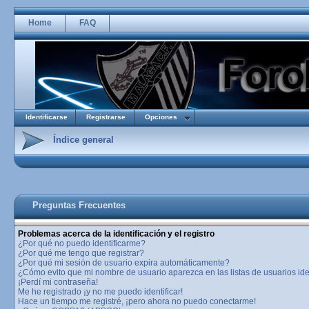
Home
FAQ
Identificarse
Registrarse
Opciones
Índice general
Preguntas Frecuentes
Problemas acerca de la identificación y el registro
¿Por qué no puedo identificarme?
¿Por qué me tengo que registrar?
¿Por qué mi sesión de usuario expira automáticamente?
¿Cómo evito que mi nombre de usuario aparezca en las listas de usuarios ide
¡Perdí mi contraseña!
Me he registrado ¡y no me puedo identificar!
Hace un tiempo me registré, ¡pero ahora no puedo conectarme!