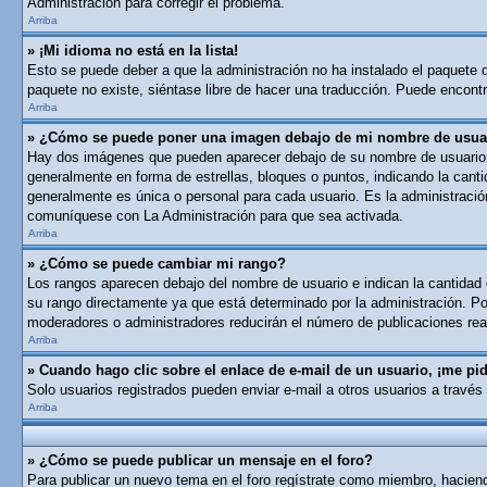
Administración para corregir el problema.
Arriba
» ¡Mi idioma no está en la lista!
Esto se puede deber a que la administración no ha instalado el paquete de
paquete no existe, siéntase libre de hacer una traducción. Puede encontra
Arriba
» ¿Cómo se puede poner una imagen debajo de mi nombre de usua
Hay dos imágenes que pueden aparecer debajo de su nombre de usuario cua
generalmente en forma de estrellas, bloques o puntos, indicando la can
generalmente es única o personal para cada usuario. Es la administració
comuníquese con La Administración para que sea activada.
Arriba
» ¿Cómo se puede cambiar mi rango?
Los rangos aparecen debajo del nombre de usuario e indican la cantidad d
su rango directamente ya que está determinado por la administración. Por
moderadores o administradores reducirán el número de publicaciones real
Arriba
» Cuando hago clic sobre el enlace de e-mail de un usuario, ¡me pid
Solo usuarios registrados pueden enviar e-mail a otros usuarios a través 
Arriba
» ¿Cómo se puede publicar un mensaje en el foro?
Para publicar un nuevo tema en el foro regístrate como miembro, haciend