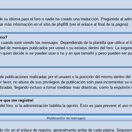
 su idioma para el foro o nadie ha creado una traducción. Pregúntele al admin
r más información en el sitio de phpBB (ver el enlace al final de la página).
rio?
ndo esté viendo los mensajes. Dependiendo de la plantilla que utilice el for
tidad de mensajes publicados por usted o su estatus dentro del foro. La se
n quien decide si se pueden usar o no y en que tamaño y peso pueden ser pub
e publicaciones realizadas por el usuario o la posición del mismo dentro del
 favor, no abuse de sus privilegios de publicación solo para incrementar su r
izadas, llegando incluso a tomar medidas mas drásticas, como la expulsión d
e que me registre!
del foro, si la administración habilita la opción. Esto es para prevenir el uso
Publicación de mensajes
o clic en el enlace de registro, generalmente arriba de cada página. Segurame