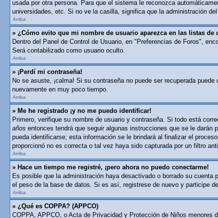
usada por otra persona. Para que el sistema le reconozca automáticament
universidades, etc. Si no ve la casilla, significa que la administración del
Arriba
» ¿Cómo evito que mi nombre de usuario aparezca en las listas de 
Dentro del Panel de Control de Usuario, en "Preferencias de Foros", enc
Será contabilizado como usuario oculto.
Arriba
» ¡Perdí mi contraseña!
No se asuste, ¡calma! Si su contraseña no puede ser recuperada puede des
nuevamente en muy poco tiempo.
Arriba
» Me he registrado ¡y no me puedo identificar!
Primero, verifique su nombre de usuario y contraseña. Si todo está corre
años
entonces tendrá que seguir algunas instrucciones que se le darán p
pueda identificarse; esta información se le brindará al finalizar el proces
proporcionó no es correcta o tal vez haya sido capturada por un filtro a
Arriba
» Hace un tiempo me registré, ¡pero ahora no puedo conectarme!
Es posible que la administración haya desactivado o borrado su cuenta 
el peso de la base de datos. Si es así, registrese de nuevo y participe d
Arriba
» ¿Qué es COPPA? (APPCO)
COPPA, APPCO, o Acta de Privacidad y Protección de Niños menores de 13