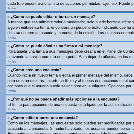
cada foro encontrará una lista de acciones permitidas. Ejemplo: Puede p
Arriba
» ¿Cómo se puede editar o borrar un mensaje?
A menos que sea administrador o moderador, solo puede borrar o editar 
alguien editase su tema, encontrará un pequeño texto indicando que ha si
deja su nombre de usuario y la causa de la edición. Los usuarios norma
Arriba
» ¿Cómo se puede añadir una firma a mi mensaje?
Para añadir una firma a sus mensajes debe crearla en el Panel de Contro
activando la casilla correcta en su perfil. Para dejar de añadirla en los 
Arriba
» ¿Cómo creo una encuesta?
Cuando inicia un nuevo tema o edita el primer mensaje del mismo, debe ha
para crear encuestas. Inserte un título y al menos dos opciones en el c
opciones que el usuario puede seleccionar en la etiqueta "Opciones por usu
Arriba
» ¿Por qué no se puede añadir más opciones a la encuesta?
El límite para opciones de una encuesta está fijado por la administraci
Arriba
» ¿Cómo edito o borro una encuesta?
Como en los mensajes, las encuestas solo pueden ser modificadas por su 
asociado a la encuesta. Si nadie ha votado, los usuarios pueden borrar 
Esto evita que las encuestas sean cambiadas a mitad de la votación.