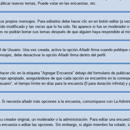
ublicar nuevos temas, Puede votar en las encuestas, etc.
sus propios mensajes. Para editarlos debe hacer clic en en botón
editar
(a vec
do modificado y las veces que lo ha sido. No aparece si fue un moderador o l
les no podrán borrar sus temas después de que alguien haya respondido al m
l de Usuario. Una vez creada, active la opción
Añadir firma
cuando publique u
mensajes, debe desactivar la opción
Añadir firma
dentro del perfil.
cer clic en la etiqueta "Agregar Encuesta" debajo del formulario de publicaci
ampo apropiado, asegurándose de que cada opción se encuentre en la correspo
ario", el tiempo límite en días para la encuesta (0 para duración infinita) y 
ón. Si necesita añadir más opciones a la encuesta, comuníquese con La Admini
creador original, un moderador o la administración. Para editar una encuest
la encuesta o editar las opciones. Sin embargo, si algún miembro ha votado, 