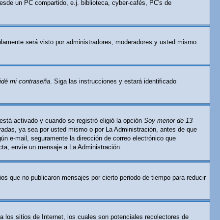
esde un PC compartido, e.j. biblioteca, cyber-cafés, PC's de
lamente será visto por administradores, moderadores y usted mismo.
idé mi contraseña
. Siga las instrucciones y estará identificado
está activado y cuando se registró eligió la opción
Soy menor de 13
ivadas, ya sea por usted mismo o por La Administración, antes de que
ingún e-mail, seguramente la dirección de correo electrónico que
ecta, envíe un mensaje a La Administración.
os que no publicaron mensajes por cierto periodo de tiempo para reducir
os sitios de Internet, los cuales son potenciales recolectores de