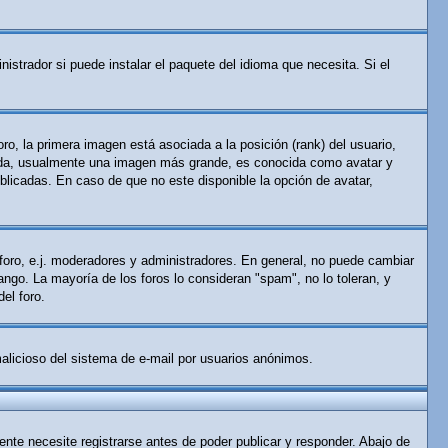
istrador si puede instalar el paquete del idioma que necesita. Si el
o, la primera imagen está asociada a la posición (rank) del usuario,
gunda, usualmente una imagen más grande, es conocida como avatar y
licadas. En caso de que no este disponible la opción de avatar,
 foro, e.j. moderadores y administradores. En general, no puede cambiar
ango. La mayoría de los foros lo consideran "spam", no lo toleran, y
el foro.
 malicioso del sistema de e-mail por usuarios anónimos.
nte necesite registrarse antes de poder publicar y responder. Abajo de