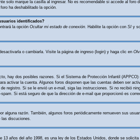
e solo marque la casilla al ingresar. No es recomendable si accede al foro d
 foro ha deshabilitado la opción.
usuarios identificados?
ontrará la opción
Ocultar mi estado de conexión
. Habilite la opción con
SI
y so
activarla o cambiarla. Visite la página de ingreso (login) y haga clic en
Olv
cto, hay dos posibles razones. Si el Sistema de Protección Infantil (APPCO) 
ara activar la cuenta. Algunos foros disponen que las cuentas deben ser act
o de registro. Si se le envió un e-mail, siga las instrucciones. Si no recibió n
nti-spam. Si está seguro de que la dirección de e-mail que proporcionó es corr
por alguna razón. También, algunos foros periódicamente remueven sus usuari
e las discuciones.
 años del año 1998, es una ley de los Estados Unidos, donde se solicita a l