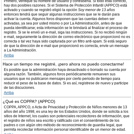
Primero, verifique su nombre de usuario y contraseña. Si todo está correcto,
hay dos posibles razones. Si el Sistema de Protección Infantil (APPCO) está
activado y cuando se registró eligió la opción
Soy menor de 13 años
entonces tendrá que seguir algunas instrucciones que se le darán para
activar la cuenta. Algunos foros disponen que las cuentas deben ser
activadas, ya sea por usted mismo o por La Administración, antes de que
pueda identificarse; esta información se le brindará al finalizar el proceso de
registro. Si se le envió un e-mail, siga las instrucciones. Si no recibió ningún
e-mail, seguramente la dirección de correo electrónico que proporcionó no es
correcta o tal vez haya sido capturada por un filtro anti-spam. Si está seguro
de que la dirección de e-mail que proporcionó es correcta, envíe un mensaje
a La Administración.
Arriba
Hace un tiempo me registré, ¡pero ahora no puedo conectarme!
Es posible que la administración haya desactivado o borrado su cuenta por
alguna razón. También, algunos foros periódicamente remueven sus
usuarios que no publicaron mensajes por cierto periodo de tiempo para
reducir el peso de la base de datos. Si es así, registrese de nuevo y participe
de las discuciones.
Arriba
¿Qué es COPPA? (APPCO)
COPPA, APPCO, o Acta de Privacidad y Protección de Niños menores de 13
años del año 1998, es una ley de los Estados Unidos, donde se solicita a los
sitios de Internet, los cuales son potenciales recolectores de información, que
el registro de niños sea escrito y ratificado con el consentimiento de los
padres o con algún otro método de reconocimiento de guardia legal, que
permita recolectar información personal identificable de un menor de edad.