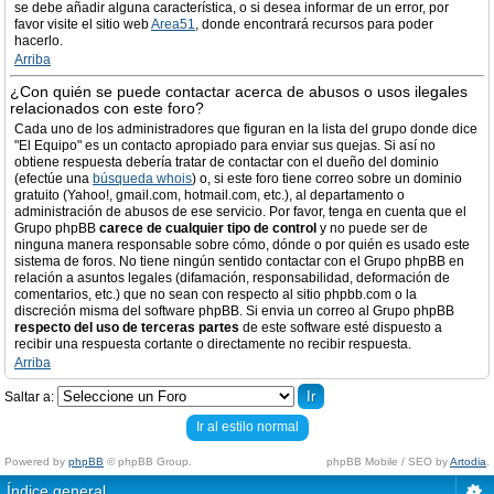
se debe añadir alguna característica, o si desea informar de un error, por
favor visite el sitio web
Area51
, donde encontrará recursos para poder
hacerlo.
Arriba
¿Con quién se puede contactar acerca de abusos o usos ilegales
relacionados con este foro?
Cada uno de los administradores que figuran en la lista del grupo donde dice
"El Equipo" es un contacto apropiado para enviar sus quejas. Si así no
obtiene respuesta debería tratar de contactar con el dueño del dominio
(efectúe una
búsqueda whois
) o, si este foro tiene correo sobre un dominio
gratuito (Yahoo!, gmail.com, hotmail.com, etc.), al departamento o
administración de abusos de ese servicio. Por favor, tenga en cuenta que el
Grupo phpBB
carece de cualquier tipo de control
y no puede ser de
ninguna manera responsable sobre cómo, dónde o por quién es usado este
sistema de foros. No tiene ningún sentido contactar con el Grupo phpBB en
relación a asuntos legales (difamación, responsabilidad, deformación de
comentarios, etc.) que no sean con respecto al sitio phpbb.com o la
discreción misma del software phpBB. Si envia un correo al Grupo phpBB
respecto del uso de terceras partes
de este software esté dispuesto a
recibir una respuesta cortante o directamente no recibir respuesta.
Arriba
Saltar a:
Ir al estilo normal
Powered by
phpBB
© phpBB Group.
phpBB Mobile / SEO by
Artodia
.
Índice general