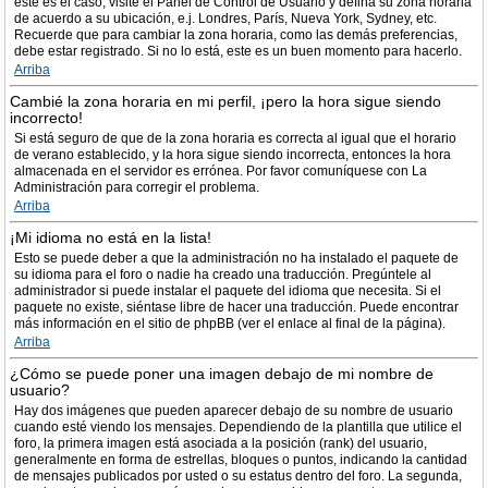
este es el caso, visite el Panel de Control de Usuario y defina su zona horaria
de acuerdo a su ubicación, e.j. Londres, París, Nueva York, Sydney, etc.
Recuerde que para cambiar la zona horaria, como las demás preferencias,
debe estar registrado. Si no lo está, este es un buen momento para hacerlo.
Arriba
Cambié la zona horaria en mi perfil, ¡pero la hora sigue siendo
incorrecto!
Si está seguro de que de la zona horaria es correcta al igual que el horario
de verano establecido, y la hora sigue siendo incorrecta, entonces la hora
almacenada en el servidor es errónea. Por favor comuníquese con La
Administración para corregir el problema.
Arriba
¡Mi idioma no está en la lista!
Esto se puede deber a que la administración no ha instalado el paquete de
su idioma para el foro o nadie ha creado una traducción. Pregúntele al
administrador si puede instalar el paquete del idioma que necesita. Si el
paquete no existe, siéntase libre de hacer una traducción. Puede encontrar
más información en el sitio de phpBB (ver el enlace al final de la página).
Arriba
¿Cómo se puede poner una imagen debajo de mi nombre de
usuario?
Hay dos imágenes que pueden aparecer debajo de su nombre de usuario
cuando esté viendo los mensajes. Dependiendo de la plantilla que utilice el
foro, la primera imagen está asociada a la posición (rank) del usuario,
generalmente en forma de estrellas, bloques o puntos, indicando la cantidad
de mensajes publicados por usted o su estatus dentro del foro. La segunda,