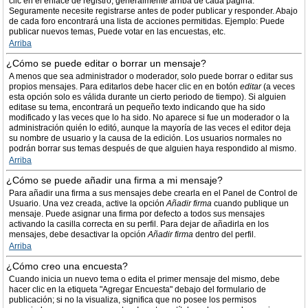
clic en el enlace de registro, generalmente arriba de cada página.
Seguramente necesite registrarse antes de poder publicar y responder. Abajo
de cada foro encontrará una lista de acciones permitidas. Ejemplo: Puede
publicar nuevos temas, Puede votar en las encuestas, etc.
Arriba
¿Cómo se puede editar o borrar un mensaje?
A menos que sea administrador o moderador, solo puede borrar o editar sus
propios mensajes. Para editarlos debe hacer clic en en botón
editar
(a veces
esta opción solo es válida durante un cierto periodo de tiempo). Si alguien
editase su tema, encontrará un pequeño texto indicando que ha sido
modificado y las veces que lo ha sido. No aparece si fue un moderador o la
administración quién lo editó, aunque la mayoría de las veces el editor deja
su nombre de usuario y la causa de la edición. Los usuarios normales no
podrán borrar sus temas después de que alguien haya respondido al mismo.
Arriba
¿Cómo se puede añadir una firma a mi mensaje?
Para añadir una firma a sus mensajes debe crearla en el Panel de Control de
Usuario. Una vez creada, active la opción
Añadir firma
cuando publique un
mensaje. Puede asignar una firma por defecto a todos sus mensajes
activando la casilla correcta en su perfil. Para dejar de añadirla en los
mensajes, debe desactivar la opción
Añadir firma
dentro del perfil.
Arriba
¿Cómo creo una encuesta?
Cuando inicia un nuevo tema o edita el primer mensaje del mismo, debe
hacer clic en la etiqueta "Agregar Encuesta" debajo del formulario de
publicación; si no la visualiza, significa que no posee los permisos