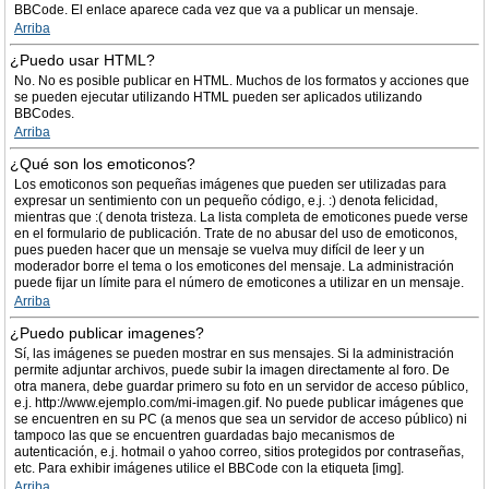
BBCode. El enlace aparece cada vez que va a publicar un mensaje.
Arriba
¿Puedo usar HTML?
No. No es posible publicar en HTML. Muchos de los formatos y acciones que
se pueden ejecutar utilizando HTML pueden ser aplicados utilizando
BBCodes.
Arriba
¿Qué son los emoticonos?
Los emoticonos son pequeñas imágenes que pueden ser utilizadas para
expresar un sentimiento con un pequeño código, e.j. :) denota felicidad,
mientras que :( denota tristeza. La lista completa de emoticones puede verse
en el formulario de publicación. Trate de no abusar del uso de emoticonos,
pues pueden hacer que un mensaje se vuelva muy difícil de leer y un
moderador borre el tema o los emoticones del mensaje. La administración
puede fijar un límite para el número de emoticones a utilizar en un mensaje.
Arriba
¿Puedo publicar imagenes?
Sí, las imágenes se pueden mostrar en sus mensajes. Si la administración
permite adjuntar archivos, puede subir la imagen directamente al foro. De
otra manera, debe guardar primero su foto en un servidor de acceso público,
e.j. http://www.ejemplo.com/mi-imagen.gif. No puede publicar imágenes que
se encuentren en su PC (a menos que sea un servidor de acceso público) ni
tampoco las que se encuentren guardadas bajo mecanismos de
autenticación, e.j. hotmail o yahoo correo, sitios protegidos por contraseñas,
etc. Para exhibir imágenes utilice el BBCode con la etiqueta [img].
Arriba