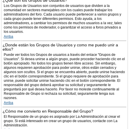
¿Qué son los Grupos de Usuarios?
Los Grupos de Usuarios son conjuntos de usuarios que dividen a la
comunidad en sectores manejables con los cuales puede trabajar los
administradores del foro. Cada usuario puede pertenecer a varios grupos y
cada grupo puede tener diferentes permisos. Esto ayuda, a los
administradores, a cambiar los permisos de muchos usuarios a la vez, tales
como los permisos de moderador, o garantizar el acceso a foros privados a
los usuarios.
Arriba
¿Donde están los Grupos de Usuarios y como me puedo unir a
ellos?
Puede ver todos los Grupos de usuarios a través del enlace "Grupos de
Usuarios". Si desea unirse a algún grupo, puede proceder haciendo clic en el
botón apropiado. No todos los grupos tienen libre acceso. Sin embargo,
algunos requieren aprobación para poder unirse, otros están cerrados y
algunos son ocultos. Si el grupo se encuentra abierto, puede unirse haciendo
clic en el botón correspondiente. Si el grupo requiere de aprobación para
unirse, puede solicitar unirse haciendo clic en el botón correspondiente. El
responsable del grupo deberá aprobar su solicitud y seguramente le
preguntará por qué desea hacerlo. Por favor no moleste continuamente al
Responsable de Grupo si rechaza su solicitud; seguramente tenga sus
razones.
Arriba
¿Cómo me convierto en Responsable del Grupo?
El Responsable de un grupo es asignado por La Administración al crear el
grupo. Si está interesado en crear un grupo de usuarios, contacte con La
Administración.