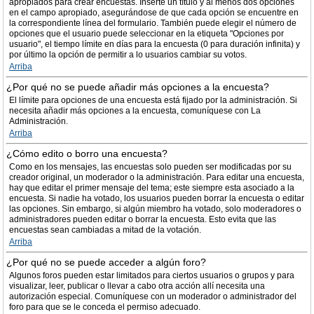
apropiados para crear encuestas. Inserte un título y al menos dos opciones
en el campo apropiado, asegurándose de que cada opción se encuentre en
la correspondiente línea del formulario. También puede elegir el número de
opciones que el usuario puede seleccionar en la etiqueta "Opciones por
usuario", el tiempo límite en días para la encuesta (0 para duración infinita) y
por último la opción de permitir a lo usuarios cambiar su votos.
Arriba
¿Por qué no se puede añadir más opciones a la encuesta?
El límite para opciones de una encuesta está fijado por la administración. Si
necesita añadir más opciones a la encuesta, comuníquese con La
Administración.
Arriba
¿Cómo edito o borro una encuesta?
Como en los mensajes, las encuestas solo pueden ser modificadas por su
creador original, un moderador o la administración. Para editar una encuesta,
hay que editar el primer mensaje del tema; este siempre esta asociado a la
encuesta. Si nadie ha votado, los usuarios pueden borrar la encuesta o editar
las opciones. Sin embargo, si algún miembro ha votado, solo moderadores o
administradores pueden editar o borrar la encuesta. Esto evita que las
encuestas sean cambiadas a mitad de la votación.
Arriba
¿Por qué no se puede acceder a algún foro?
Algunos foros pueden estar limitados para ciertos usuarios o grupos y para
visualizar, leer, publicar o llevar a cabo otra acción allí necesita una
autorización especial. Comuníquese con un moderador o administrador del
foro para que se le conceda el permiso adecuado.