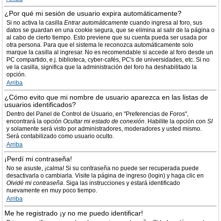
¿Por qué mi sesión de usuario expira automáticamente?
Si no activa la casilla
Entrar automáticamente
cuando ingresa al foro, sus
datos se guardan en una cookie segura, que se elimina al salir de la página o
al cabo de cierto tiempo. Esto previene que su cuenta pueda ser usada por
otra persona. Para que el sistema le reconozca automáticamente solo
marque la casilla al ingresar. No es recomendable si accede al foro desde un
PC compartido, e.j. biblioteca, cyber-cafés, PC's de universidades, etc. Si no
ve la casilla, significa que la administración del foro ha deshabilitado la
opción.
Arriba
¿Cómo evito que mi nombre de usuario aparezca en las listas de
usuarios identificados?
Dentro del Panel de Control de Usuario, en "Preferencias de Foros",
encontrará la opción
Ocultar mi estado de conexión
. Habilite la opción con
SI
y solamente será visto por administradores, moderadores y usted mismo.
Será contabilizado como usuario oculto.
Arriba
¡Perdí mi contraseña!
No se asuste, ¡calma! Si su contraseña no puede ser recuperada puede
desactivarla o cambiarla. Visite la página de ingreso (login) y haga clic en
Olvidé mi contraseña
. Siga las instrucciones y estará identificado
nuevamente en muy poco tiempo.
Arriba
Me he registrado ¡y no me puedo identificar!