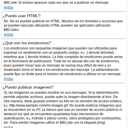
BBCode. El enlace aparece cada vez que va a publicar un mensaje.
Arriba
¿Puedo usar HTML?
No. No es posible publicar en HTML. Muchos de los formatos y acciones que
se pueden ejecutar utilizando HTML pueden ser aplicados utilizando
BBCodes.
Arriba
¿Qué son los emoticonos?
Los emoticonos son pequeñas imágenes que pueden ser utilizadas para
expresar un sentimiento con un pequeño código, e.j. :) denota felicidad,
mientras que :( denota tristeza. La lista completa de emoticones puede verse
en el formulario de publicación. Trate de no abusar del uso de emoticonos,
pues pueden hacer que un mensaje se vuelva muy difícil de leer y un
moderador borre el tema o los emoticones del mensaje. La administración
puede fijar un límite para el número de emoticones a utilizar en un mensaje.
Arriba
¿Puedo publicar imagenes?
Sí, las imágenes se pueden mostrar en sus mensajes. Si la administración
permite adjuntar archivos, puede subir la imagen directamente al foro. De
otra manera, debe guardar primero su foto en un servidor de acceso público,
e.j. http://www.ejemplo.com/mi-imagen.gif. No puede publicar imágenes que
se encuentren en su PC (a menos que sea un servidor de acceso público) ni
tampoco las que se encuentren guardadas bajo mecanismos de
autenticación, e.j. hotmail o yahoo correo, sitios protegidos por contraseñas,
etc. Para exhibir imágenes utilice el BBCode con la etiqueta [img].
Arriba