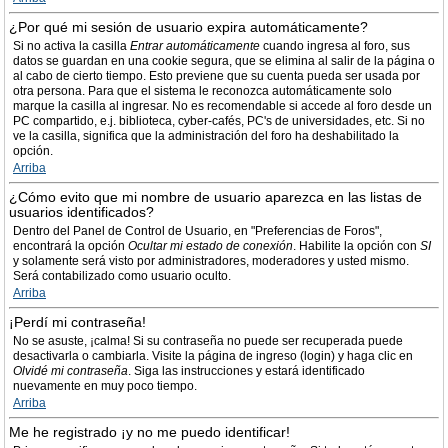
¿Por qué mi sesión de usuario expira automáticamente?
Si no activa la casilla
Entrar automáticamente
cuando ingresa al foro, sus
datos se guardan en una cookie segura, que se elimina al salir de la página o
al cabo de cierto tiempo. Esto previene que su cuenta pueda ser usada por
otra persona. Para que el sistema le reconozca automáticamente solo
marque la casilla al ingresar. No es recomendable si accede al foro desde un
PC compartido, e.j. biblioteca, cyber-cafés, PC's de universidades, etc. Si no
ve la casilla, significa que la administración del foro ha deshabilitado la
opción.
Arriba
¿Cómo evito que mi nombre de usuario aparezca en las listas de
usuarios identificados?
Dentro del Panel de Control de Usuario, en "Preferencias de Foros",
encontrará la opción
Ocultar mi estado de conexión
. Habilite la opción con
SI
y solamente será visto por administradores, moderadores y usted mismo.
Será contabilizado como usuario oculto.
Arriba
¡Perdí mi contraseña!
No se asuste, ¡calma! Si su contraseña no puede ser recuperada puede
desactivarla o cambiarla. Visite la página de ingreso (login) y haga clic en
Olvidé mi contraseña
. Siga las instrucciones y estará identificado
nuevamente en muy poco tiempo.
Arriba
Me he registrado ¡y no me puedo identificar!