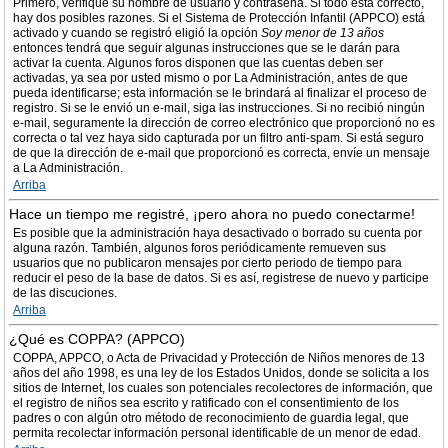
Primero, verifique su nombre de usuario y contraseña. Si todo está correcto,
hay dos posibles razones. Si el Sistema de Protección Infantil (APPCO) está
activado y cuando se registró eligió la opción
Soy menor de 13 años
entonces tendrá que seguir algunas instrucciones que se le darán para
activar la cuenta. Algunos foros disponen que las cuentas deben ser
activadas, ya sea por usted mismo o por La Administración, antes de que
pueda identificarse; esta información se le brindará al finalizar el proceso de
registro. Si se le envió un e-mail, siga las instrucciones. Si no recibió ningún
e-mail, seguramente la dirección de correo electrónico que proporcionó no es
correcta o tal vez haya sido capturada por un filtro anti-spam. Si está seguro
de que la dirección de e-mail que proporcionó es correcta, envíe un mensaje
a La Administración.
Arriba
Hace un tiempo me registré, ¡pero ahora no puedo conectarme!
Es posible que la administración haya desactivado o borrado su cuenta por
alguna razón. También, algunos foros periódicamente remueven sus
usuarios que no publicaron mensajes por cierto periodo de tiempo para
reducir el peso de la base de datos. Si es así, registrese de nuevo y participe
de las discuciones.
Arriba
¿Qué es COPPA? (APPCO)
COPPA, APPCO, o Acta de Privacidad y Protección de Niños menores de 13
años del año 1998, es una ley de los Estados Unidos, donde se solicita a los
sitios de Internet, los cuales son potenciales recolectores de información, que
el registro de niños sea escrito y ratificado con el consentimiento de los
padres o con algún otro método de reconocimiento de guardia legal, que
permita recolectar información personal identificable de un menor de edad.