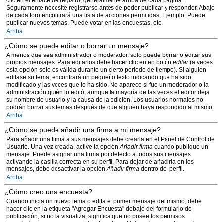
clic en el enlace de registro, generalmente arriba de cada página.
Seguramente necesite registrarse antes de poder publicar y responder. Abajo
de cada foro encontrará una lista de acciones permitidas. Ejemplo: Puede
publicar nuevos temas, Puede votar en las encuestas, etc.
Arriba
¿Cómo se puede editar o borrar un mensaje?
A menos que sea administrador o moderador, solo puede borrar o editar sus
propios mensajes. Para editarlos debe hacer clic en en botón
editar
(a veces
esta opción solo es válida durante un cierto periodo de tiempo). Si alguien
editase su tema, encontrará un pequeño texto indicando que ha sido
modificado y las veces que lo ha sido. No aparece si fue un moderador o la
administración quién lo editó, aunque la mayoría de las veces el editor deja
su nombre de usuario y la causa de la edición. Los usuarios normales no
podrán borrar sus temas después de que alguien haya respondido al mismo.
Arriba
¿Cómo se puede añadir una firma a mi mensaje?
Para añadir una firma a sus mensajes debe crearla en el Panel de Control de
Usuario. Una vez creada, active la opción
Añadir firma
cuando publique un
mensaje. Puede asignar una firma por defecto a todos sus mensajes
activando la casilla correcta en su perfil. Para dejar de añadirla en los
mensajes, debe desactivar la opción
Añadir firma
dentro del perfil.
Arriba
¿Cómo creo una encuesta?
Cuando inicia un nuevo tema o edita el primer mensaje del mismo, debe
hacer clic en la etiqueta "Agregar Encuesta" debajo del formulario de
publicación; si no la visualiza, significa que no posee los permisos