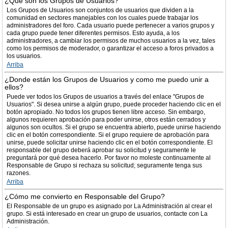
¿Qué son los Grupos de Usuarios?
Los Grupos de Usuarios son conjuntos de usuarios que dividen a la
comunidad en sectores manejables con los cuales puede trabajar los
administradores del foro. Cada usuario puede pertenecer a varios grupos y
cada grupo puede tener diferentes permisos. Esto ayuda, a los
administradores, a cambiar los permisos de muchos usuarios a la vez, tales
como los permisos de moderador, o garantizar el acceso a foros privados a
los usuarios.
Arriba
¿Donde están los Grupos de Usuarios y como me puedo unir a
ellos?
Puede ver todos los Grupos de usuarios a través del enlace "Grupos de
Usuarios". Si desea unirse a algún grupo, puede proceder haciendo clic en el
botón apropiado. No todos los grupos tienen libre acceso. Sin embargo,
algunos requieren aprobación para poder unirse, otros están cerrados y
algunos son ocultos. Si el grupo se encuentra abierto, puede unirse haciendo
clic en el botón correspondiente. Si el grupo requiere de aprobación para
unirse, puede solicitar unirse haciendo clic en el botón correspondiente. El
responsable del grupo deberá aprobar su solicitud y seguramente le
preguntará por qué desea hacerlo. Por favor no moleste continuamente al
Responsable de Grupo si rechaza su solicitud; seguramente tenga sus
razones.
Arriba
¿Cómo me convierto en Responsable del Grupo?
El Responsable de un grupo es asignado por La Administración al crear el
grupo. Si está interesado en crear un grupo de usuarios, contacte con La
Administración.