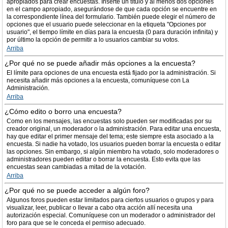
apropiados para crear encuestas. Inserte un título y al menos dos opciones
en el campo apropiado, asegurándose de que cada opción se encuentre en
la correspondiente línea del formulario. También puede elegir el número de
opciones que el usuario puede seleccionar en la etiqueta "Opciones por
usuario", el tiempo límite en días para la encuesta (0 para duración infinita) y
por último la opción de permitir a lo usuarios cambiar su votos.
Arriba
¿Por qué no se puede añadir más opciones a la encuesta?
El límite para opciones de una encuesta está fijado por la administración. Si
necesita añadir más opciones a la encuesta, comuníquese con La
Administración.
Arriba
¿Cómo edito o borro una encuesta?
Como en los mensajes, las encuestas solo pueden ser modificadas por su
creador original, un moderador o la administración. Para editar una encuesta,
hay que editar el primer mensaje del tema; este siempre esta asociado a la
encuesta. Si nadie ha votado, los usuarios pueden borrar la encuesta o editar
las opciones. Sin embargo, si algún miembro ha votado, solo moderadores o
administradores pueden editar o borrar la encuesta. Esto evita que las
encuestas sean cambiadas a mitad de la votación.
Arriba
¿Por qué no se puede acceder a algún foro?
Algunos foros pueden estar limitados para ciertos usuarios o grupos y para
visualizar, leer, publicar o llevar a cabo otra acción allí necesita una
autorización especial. Comuníquese con un moderador o administrador del
foro para que se le conceda el permiso adecuado.