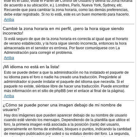
este es el caso, visite el Panel de Control de Usuario y defina su zona horaria
de acuerdo a su ubicación, e.j. Londres, París, Nueva York, Sydney, etc.
Recuerde que para cambiar la zona horaria, como las demás preferencias,
debe estar registrado. Si no lo está, este es un buen momento para hacerlo.
Arriba
Cambié la zona horaria en mi perfil, ¡pero la hora sigue siendo
incorrecto!
Si está seguro de que de la zona horaria es correcta al igual que el horario
de verano establecido, y la hora sigue siendo incorrecta, entonces la hora
almacenada en el servidor es errónea. Por favor comuníquese con La
Administración para corregir el problema.
Arriba
¡Mi idioma no está en la lista!
Esto se puede deber a que la administración no ha instalado el paquete de
su idioma para el foro o nadie ha creado una traducción. Pregúntele al
administrador si puede instalar el paquete del idioma que necesita. Si el
paquete no existe, siéntase libre de hacer una traducción. Puede encontrar
más información en el sitio de phpBB (ver el enlace al final de la página).
Arriba
¿Cómo se puede poner una imagen debajo de mi nombre de
usuario?
Hay dos imágenes que pueden aparecer debajo de su nombre de usuario
cuando esté viendo los mensajes. Dependiendo de la plantilla que utilice el
foro, la primera imagen está asociada a la posición (rank) del usuario,
generalmente en forma de estrellas, bloques o puntos, indicando la cantidad
de mensajes publicados por usted o su estatus dentro del foro. La segunda,