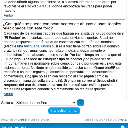
se debe añadir alguna característica, o si desea informar de un error, por
favor visite el sitio web
Area51
, donde encontrará recursos para poder
hacerlo.
Arriba
¿Con quién se puede contactar acerca de abusos o usos ilegales
relacionados con este foro?
Cada uno de los administradores que figuran en la lista del grupo donde dice
"El Equipo" es un contacto apropiado para enviar sus quejas. Si así no
obtiene respuesta debería tratar de contactar con el dueño del dominio
(efectúe una
búsqueda whois
) o, si este foro tiene correo sobre un dominio
gratuito (Yahoo!, gmail.com, hotmail.com, etc.), al departamento o
administración de abusos de ese servicio. Por favor, tenga en cuenta que el
Grupo phpBB
carece de cualquier tipo de control
y no puede ser de
ninguna manera responsable sobre cómo, dónde o por quién es usado este
sistema de foros. No tiene ningún sentido contactar con el Grupo phpBB en
relación a asuntos legales (difamación, responsabilidad, deformación de
comentarios, etc.) que no sean con respecto al sitio phpbb.com o la
discreción misma del software phpBB. Si envia un correo al Grupo phpBB
respecto del uso de terceras partes
de este software esté dispuesto a
recibir una respuesta cortante o directamente no recibir respuesta.
Arriba
Saltar a:
Ir al estilo normal
Powered by
phpBB
© phpBB Group.
phpBB Mobile / SEO by
Artodia
.
Índice general