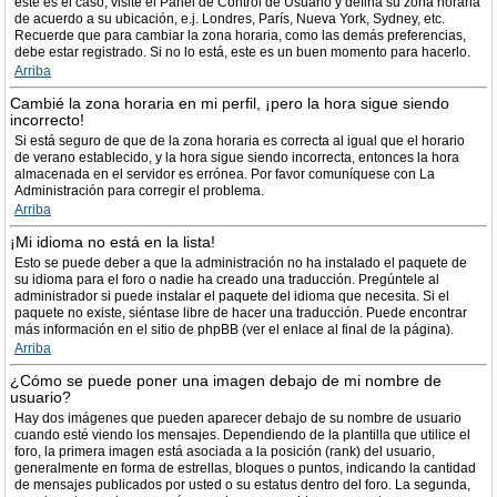
este es el caso, visite el Panel de Control de Usuario y defina su zona horaria
de acuerdo a su ubicación, e.j. Londres, París, Nueva York, Sydney, etc.
Recuerde que para cambiar la zona horaria, como las demás preferencias,
debe estar registrado. Si no lo está, este es un buen momento para hacerlo.
Arriba
Cambié la zona horaria en mi perfil, ¡pero la hora sigue siendo
incorrecto!
Si está seguro de que de la zona horaria es correcta al igual que el horario
de verano establecido, y la hora sigue siendo incorrecta, entonces la hora
almacenada en el servidor es errónea. Por favor comuníquese con La
Administración para corregir el problema.
Arriba
¡Mi idioma no está en la lista!
Esto se puede deber a que la administración no ha instalado el paquete de
su idioma para el foro o nadie ha creado una traducción. Pregúntele al
administrador si puede instalar el paquete del idioma que necesita. Si el
paquete no existe, siéntase libre de hacer una traducción. Puede encontrar
más información en el sitio de phpBB (ver el enlace al final de la página).
Arriba
¿Cómo se puede poner una imagen debajo de mi nombre de
usuario?
Hay dos imágenes que pueden aparecer debajo de su nombre de usuario
cuando esté viendo los mensajes. Dependiendo de la plantilla que utilice el
foro, la primera imagen está asociada a la posición (rank) del usuario,
generalmente en forma de estrellas, bloques o puntos, indicando la cantidad
de mensajes publicados por usted o su estatus dentro del foro. La segunda,