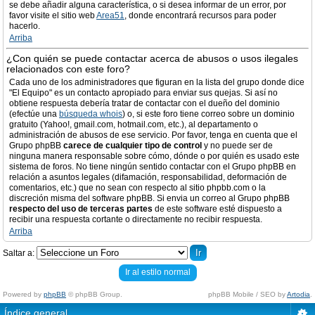
se debe añadir alguna característica, o si desea informar de un error, por
favor visite el sitio web
Area51
, donde encontrará recursos para poder
hacerlo.
Arriba
¿Con quién se puede contactar acerca de abusos o usos ilegales
relacionados con este foro?
Cada uno de los administradores que figuran en la lista del grupo donde dice
"El Equipo" es un contacto apropiado para enviar sus quejas. Si así no
obtiene respuesta debería tratar de contactar con el dueño del dominio
(efectúe una
búsqueda whois
) o, si este foro tiene correo sobre un dominio
gratuito (Yahoo!, gmail.com, hotmail.com, etc.), al departamento o
administración de abusos de ese servicio. Por favor, tenga en cuenta que el
Grupo phpBB
carece de cualquier tipo de control
y no puede ser de
ninguna manera responsable sobre cómo, dónde o por quién es usado este
sistema de foros. No tiene ningún sentido contactar con el Grupo phpBB en
relación a asuntos legales (difamación, responsabilidad, deformación de
comentarios, etc.) que no sean con respecto al sitio phpbb.com o la
discreción misma del software phpBB. Si envia un correo al Grupo phpBB
respecto del uso de terceras partes
de este software esté dispuesto a
recibir una respuesta cortante o directamente no recibir respuesta.
Arriba
Saltar a:
Ir al estilo normal
Powered by
phpBB
© phpBB Group.
phpBB Mobile / SEO by
Artodia
.
Índice general