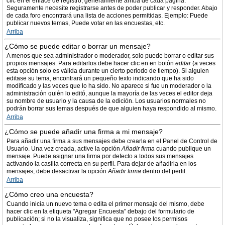
clic en el enlace de registro, generalmente arriba de cada página.
Seguramente necesite registrarse antes de poder publicar y responder. Abajo
de cada foro encontrará una lista de acciones permitidas. Ejemplo: Puede
publicar nuevos temas, Puede votar en las encuestas, etc.
Arriba
¿Cómo se puede editar o borrar un mensaje?
A menos que sea administrador o moderador, solo puede borrar o editar sus
propios mensajes. Para editarlos debe hacer clic en en botón
editar
(a veces
esta opción solo es válida durante un cierto periodo de tiempo). Si alguien
editase su tema, encontrará un pequeño texto indicando que ha sido
modificado y las veces que lo ha sido. No aparece si fue un moderador o la
administración quién lo editó, aunque la mayoría de las veces el editor deja
su nombre de usuario y la causa de la edición. Los usuarios normales no
podrán borrar sus temas después de que alguien haya respondido al mismo.
Arriba
¿Cómo se puede añadir una firma a mi mensaje?
Para añadir una firma a sus mensajes debe crearla en el Panel de Control de
Usuario. Una vez creada, active la opción
Añadir firma
cuando publique un
mensaje. Puede asignar una firma por defecto a todos sus mensajes
activando la casilla correcta en su perfil. Para dejar de añadirla en los
mensajes, debe desactivar la opción
Añadir firma
dentro del perfil.
Arriba
¿Cómo creo una encuesta?
Cuando inicia un nuevo tema o edita el primer mensaje del mismo, debe
hacer clic en la etiqueta "Agregar Encuesta" debajo del formulario de
publicación; si no la visualiza, significa que no posee los permisos