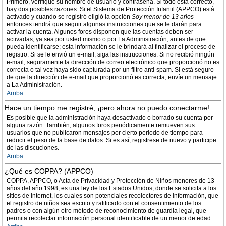
Primero, verifique su nombre de usuario y contraseña. Si todo está correcto,
hay dos posibles razones. Si el Sistema de Protección Infantil (APPCO) está
activado y cuando se registró eligió la opción
Soy menor de 13 años
entonces tendrá que seguir algunas instrucciones que se le darán para
activar la cuenta. Algunos foros disponen que las cuentas deben ser
activadas, ya sea por usted mismo o por La Administración, antes de que
pueda identificarse; esta información se le brindará al finalizar el proceso de
registro. Si se le envió un e-mail, siga las instrucciones. Si no recibió ningún
e-mail, seguramente la dirección de correo electrónico que proporcionó no es
correcta o tal vez haya sido capturada por un filtro anti-spam. Si está seguro
de que la dirección de e-mail que proporcionó es correcta, envíe un mensaje
a La Administración.
Arriba
Hace un tiempo me registré, ¡pero ahora no puedo conectarme!
Es posible que la administración haya desactivado o borrado su cuenta por
alguna razón. También, algunos foros periódicamente remueven sus
usuarios que no publicaron mensajes por cierto periodo de tiempo para
reducir el peso de la base de datos. Si es así, registrese de nuevo y participe
de las discuciones.
Arriba
¿Qué es COPPA? (APPCO)
COPPA, APPCO, o Acta de Privacidad y Protección de Niños menores de 13
años del año 1998, es una ley de los Estados Unidos, donde se solicita a los
sitios de Internet, los cuales son potenciales recolectores de información, que
el registro de niños sea escrito y ratificado con el consentimiento de los
padres o con algún otro método de reconocimiento de guardia legal, que
permita recolectar información personal identificable de un menor de edad.