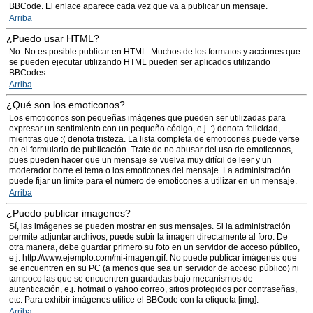
BBCode. El enlace aparece cada vez que va a publicar un mensaje.
Arriba
¿Puedo usar HTML?
No. No es posible publicar en HTML. Muchos de los formatos y acciones que
se pueden ejecutar utilizando HTML pueden ser aplicados utilizando
BBCodes.
Arriba
¿Qué son los emoticonos?
Los emoticonos son pequeñas imágenes que pueden ser utilizadas para
expresar un sentimiento con un pequeño código, e.j. :) denota felicidad,
mientras que :( denota tristeza. La lista completa de emoticones puede verse
en el formulario de publicación. Trate de no abusar del uso de emoticonos,
pues pueden hacer que un mensaje se vuelva muy difícil de leer y un
moderador borre el tema o los emoticones del mensaje. La administración
puede fijar un límite para el número de emoticones a utilizar en un mensaje.
Arriba
¿Puedo publicar imagenes?
Sí, las imágenes se pueden mostrar en sus mensajes. Si la administración
permite adjuntar archivos, puede subir la imagen directamente al foro. De
otra manera, debe guardar primero su foto en un servidor de acceso público,
e.j. http://www.ejemplo.com/mi-imagen.gif. No puede publicar imágenes que
se encuentren en su PC (a menos que sea un servidor de acceso público) ni
tampoco las que se encuentren guardadas bajo mecanismos de
autenticación, e.j. hotmail o yahoo correo, sitios protegidos por contraseñas,
etc. Para exhibir imágenes utilice el BBCode con la etiqueta [img].
Arriba