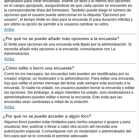
apropiados para crear encuestas. Inserte un título y al menos dos opciones
en el campo apropiado, asegurándose de que cada opción se encuentre en
la correspondiente línea del formulario. También puede elegir el número de
opciones que el usuario puede seleccionar en la etiqueta "Opciones por
usuario", el tiempo límite en días para la encuesta (0 para duración infinita) y
por último la opción de permitir a lo usuarios cambiar su votos.
Arriba
¿Por qué no se puede añadir más opciones a la encuesta?
El límite para opciones de una encuesta está fijado por la administración. Si
necesita añadir más opciones a la encuesta, comuníquese con La
Administración.
Arriba
¿Cómo edito o borro una encuesta?
Como en los mensajes, las encuestas solo pueden ser modificadas por su
creador original, un moderador o la administración. Para editar una encuesta,
hay que editar el primer mensaje del tema; este siempre esta asociado a la
encuesta. Si nadie ha votado, los usuarios pueden borrar la encuesta o editar
las opciones. Sin embargo, si algún miembro ha votado, solo moderadores o
administradores pueden editar o borrar la encuesta. Esto evita que las
encuestas sean cambiadas a mitad de la votación.
Arriba
¿Por qué no se puede acceder a algún foro?
Algunos foros pueden estar limitados para ciertos usuarios o grupos y para
visualizar, leer, publicar o llevar a cabo otra acción allí necesita una
autorización especial. Comuníquese con un moderador o administrador del
foro para que se le conceda el permiso adecuado.