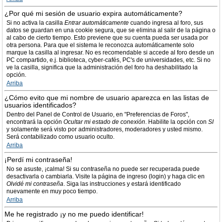
¿Por qué mi sesión de usuario expira automáticamente?
Si no activa la casilla
Entrar automáticamente
cuando ingresa al foro, sus
datos se guardan en una cookie segura, que se elimina al salir de la página o
al cabo de cierto tiempo. Esto previene que su cuenta pueda ser usada por
otra persona. Para que el sistema le reconozca automáticamente solo
marque la casilla al ingresar. No es recomendable si accede al foro desde un
PC compartido, e.j. biblioteca, cyber-cafés, PC's de universidades, etc. Si no
ve la casilla, significa que la administración del foro ha deshabilitado la
opción.
Arriba
¿Cómo evito que mi nombre de usuario aparezca en las listas de
usuarios identificados?
Dentro del Panel de Control de Usuario, en "Preferencias de Foros",
encontrará la opción
Ocultar mi estado de conexión
. Habilite la opción con
SI
y solamente será visto por administradores, moderadores y usted mismo.
Será contabilizado como usuario oculto.
Arriba
¡Perdí mi contraseña!
No se asuste, ¡calma! Si su contraseña no puede ser recuperada puede
desactivarla o cambiarla. Visite la página de ingreso (login) y haga clic en
Olvidé mi contraseña
. Siga las instrucciones y estará identificado
nuevamente en muy poco tiempo.
Arriba
Me he registrado ¡y no me puedo identificar!