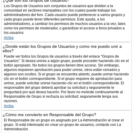
¿Qué son los Grupos de Usuarios?
Los Grupos de Usuarios son conjuntos de usuarios que dividen a la
comunidad en sectores manejables con los cuales puede trabajar los
administradores del foro. Cada usuario puede pertenecer a varios grupos y
cada grupo puede tener diferentes permisos. Esto ayuda, a los
administradores, a cambiar los permisos de muchos usuarios a la vez, tales
como los permisos de moderador, o garantizar el acceso a foros privados a
los usuarios.
Arriba
¿Donde están los Grupos de Usuarios y como me puedo unir a
ellos?
Puede ver todos los Grupos de usuarios a través del enlace "Grupos de
Usuarios". Si desea unirse a algún grupo, puede proceder haciendo clic en el
botón apropiado. No todos los grupos tienen libre acceso. Sin embargo,
algunos requieren aprobación para poder unirse, otros están cerrados y
algunos son ocultos. Si el grupo se encuentra abierto, puede unirse haciendo
clic en el botón correspondiente. Si el grupo requiere de aprobación para
unirse, puede solicitar unirse haciendo clic en el botón correspondiente. El
responsable del grupo deberá aprobar su solicitud y seguramente le
preguntará por qué desea hacerlo. Por favor no moleste continuamente al
Responsable de Grupo si rechaza su solicitud; seguramente tenga sus
razones.
Arriba
¿Cómo me convierto en Responsable del Grupo?
El Responsable de un grupo es asignado por La Administración al crear el
grupo. Si está interesado en crear un grupo de usuarios, contacte con La
Administración.