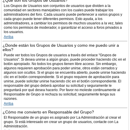
¿Qué son los Grupos de Usuarios?
Los Grupos de Usuarios son conjuntos de usuarios que dividen a la
comunidad en sectores manejables con los cuales puede trabajar los
administradores del foro. Cada usuario puede pertenecer a varios grupos y
cada grupo puede tener diferentes permisos. Esto ayuda, a los
administradores, a cambiar los permisos de muchos usuarios a la vez, tales
como los permisos de moderador, o garantizar el acceso a foros privados a
los usuarios.
Arriba
¿Donde están los Grupos de Usuarios y como me puedo unir a
ellos?
Puede ver todos los Grupos de usuarios a través del enlace "Grupos de
Usuarios". Si desea unirse a algún grupo, puede proceder haciendo clic en el
botón apropiado. No todos los grupos tienen libre acceso. Sin embargo,
algunos requieren aprobación para poder unirse, otros están cerrados y
algunos son ocultos. Si el grupo se encuentra abierto, puede unirse haciendo
clic en el botón correspondiente. Si el grupo requiere de aprobación para
unirse, puede solicitar unirse haciendo clic en el botón correspondiente. El
responsable del grupo deberá aprobar su solicitud y seguramente le
preguntará por qué desea hacerlo. Por favor no moleste continuamente al
Responsable de Grupo si rechaza su solicitud; seguramente tenga sus
razones.
Arriba
¿Cómo me convierto en Responsable del Grupo?
El Responsable de un grupo es asignado por La Administración al crear el
grupo. Si está interesado en crear un grupo de usuarios, contacte con La
Administración.