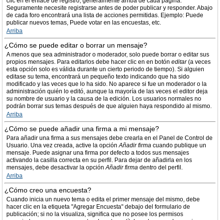
clic en el enlace de registro, generalmente arriba de cada página.
Seguramente necesite registrarse antes de poder publicar y responder. Abajo
de cada foro encontrará una lista de acciones permitidas. Ejemplo: Puede
publicar nuevos temas, Puede votar en las encuestas, etc.
Arriba
¿Cómo se puede editar o borrar un mensaje?
A menos que sea administrador o moderador, solo puede borrar o editar sus
propios mensajes. Para editarlos debe hacer clic en en botón
editar
(a veces
esta opción solo es válida durante un cierto periodo de tiempo). Si alguien
editase su tema, encontrará un pequeño texto indicando que ha sido
modificado y las veces que lo ha sido. No aparece si fue un moderador o la
administración quién lo editó, aunque la mayoría de las veces el editor deja
su nombre de usuario y la causa de la edición. Los usuarios normales no
podrán borrar sus temas después de que alguien haya respondido al mismo.
Arriba
¿Cómo se puede añadir una firma a mi mensaje?
Para añadir una firma a sus mensajes debe crearla en el Panel de Control de
Usuario. Una vez creada, active la opción
Añadir firma
cuando publique un
mensaje. Puede asignar una firma por defecto a todos sus mensajes
activando la casilla correcta en su perfil. Para dejar de añadirla en los
mensajes, debe desactivar la opción
Añadir firma
dentro del perfil.
Arriba
¿Cómo creo una encuesta?
Cuando inicia un nuevo tema o edita el primer mensaje del mismo, debe
hacer clic en la etiqueta "Agregar Encuesta" debajo del formulario de
publicación; si no la visualiza, significa que no posee los permisos