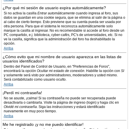
¿Por qué mi sesión de usuario expira automáticamente?
Si no activa la casilla
Entrar automáticamente
cuando ingresa al foro, sus
datos se guardan en una cookie segura, que se elimina al salir de la página o
al cabo de cierto tiempo. Esto previene que su cuenta pueda ser usada por
otra persona. Para que el sistema le reconozca automáticamente solo
marque la casilla al ingresar. No es recomendable si accede al foro desde un
PC compartido, e.j. biblioteca, cyber-cafés, PC's de universidades, etc. Si no
ve la casilla, significa que la administración del foro ha deshabilitado la
opción.
Arriba
¿Cómo evito que mi nombre de usuario aparezca en las listas de
usuarios identificados?
Dentro del Panel de Control de Usuario, en "Preferencias de Foros",
encontrará la opción
Ocultar mi estado de conexión
. Habilite la opción con
SI
y solamente será visto por administradores, moderadores y usted mismo.
Será contabilizado como usuario oculto.
Arriba
¡Perdí mi contraseña!
No se asuste, ¡calma! Si su contraseña no puede ser recuperada puede
desactivarla o cambiarla. Visite la página de ingreso (login) y haga clic en
Olvidé mi contraseña
. Siga las instrucciones y estará identificado
nuevamente en muy poco tiempo.
Arriba
Me he registrado ¡y no me puedo identificar!