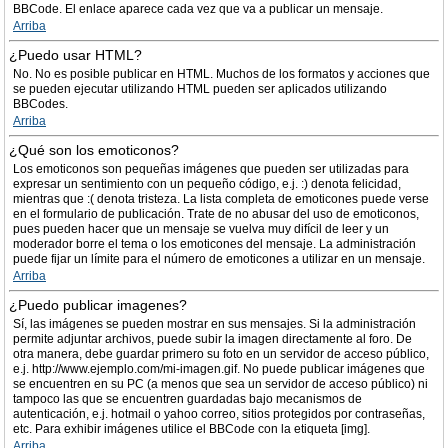
BBCode. El enlace aparece cada vez que va a publicar un mensaje.
Arriba
¿Puedo usar HTML?
No. No es posible publicar en HTML. Muchos de los formatos y acciones que
se pueden ejecutar utilizando HTML pueden ser aplicados utilizando
BBCodes.
Arriba
¿Qué son los emoticonos?
Los emoticonos son pequeñas imágenes que pueden ser utilizadas para
expresar un sentimiento con un pequeño código, e.j. :) denota felicidad,
mientras que :( denota tristeza. La lista completa de emoticones puede verse
en el formulario de publicación. Trate de no abusar del uso de emoticonos,
pues pueden hacer que un mensaje se vuelva muy difícil de leer y un
moderador borre el tema o los emoticones del mensaje. La administración
puede fijar un límite para el número de emoticones a utilizar en un mensaje.
Arriba
¿Puedo publicar imagenes?
Sí, las imágenes se pueden mostrar en sus mensajes. Si la administración
permite adjuntar archivos, puede subir la imagen directamente al foro. De
otra manera, debe guardar primero su foto en un servidor de acceso público,
e.j. http://www.ejemplo.com/mi-imagen.gif. No puede publicar imágenes que
se encuentren en su PC (a menos que sea un servidor de acceso público) ni
tampoco las que se encuentren guardadas bajo mecanismos de
autenticación, e.j. hotmail o yahoo correo, sitios protegidos por contraseñas,
etc. Para exhibir imágenes utilice el BBCode con la etiqueta [img].
Arriba