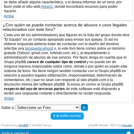
se debe añadir alguna característica, o si desea informar de un error, por
favor visite el sitio web
Area51
, donde encontrará recursos para poder
hacerlo.
Arriba
¿Con quién se puede contactar acerca de abusos o usos ilegales
relacionados con este foro?
Cada uno de los administradores que figuran en la lista del grupo donde dice
"El Equipo" es un contacto apropiado para enviar sus quejas. Si así no
obtiene respuesta debería tratar de contactar con el dueño del dominio
(efectúe una
búsqueda whois
) o, si este foro tiene correo sobre un dominio
gratuito (Yahoo!, gmail.com, hotmail.com, etc.), al departamento o
administración de abusos de ese servicio. Por favor, tenga en cuenta que el
Grupo phpBB
carece de cualquier tipo de control
y no puede ser de
ninguna manera responsable sobre cómo, dónde o por quién es usado este
sistema de foros. No tiene ningún sentido contactar con el Grupo phpBB en
relación a asuntos legales (difamación, responsabilidad, deformación de
comentarios, etc.) que no sean con respecto al sitio phpbb.com o la
discreción misma del software phpBB. Si envia un correo al Grupo phpBB
respecto del uso de terceras partes
de este software esté dispuesto a
recibir una respuesta cortante o directamente no recibir respuesta.
Arriba
Saltar a:
Ir al estilo normal
Powered by
phpBB
© phpBB Group.
phpBB Mobile / SEO by
Artodia
.
Índice general