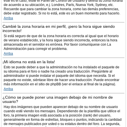
este es el caso, visite el Panel de Control de Usuario y defina su zona horaria
de acuerdo a su ubicación, e.j. Londres, París, Nueva York, Sydney, etc.
Recuerde que para cambiar la zona horaria, como las demás preferencias,
debe estar registrado. Si no lo está, este es un buen momento para hacerlo.
Arriba
Cambié la zona horaria en mi perfil, ¡pero la hora sigue siendo
incorrecto!
Si está seguro de que de la zona horaria es correcta al igual que el horario
de verano establecido, y la hora sigue siendo incorrecta, entonces la hora
almacenada en el servidor es errónea. Por favor comuníquese con La
Administración para corregir el problema.
Arriba
¡Mi idioma no está en la lista!
Esto se puede deber a que la administración no ha instalado el paquete de
su idioma para el foro o nadie ha creado una traducción. Pregúntele al
administrador si puede instalar el paquete del idioma que necesita. Si el
paquete no existe, siéntase libre de hacer una traducción. Puede encontrar
más información en el sitio de phpBB (ver el enlace al final de la página).
Arriba
¿Cómo se puede poner una imagen debajo de mi nombre de
usuario?
Hay dos imágenes que pueden aparecer debajo de su nombre de usuario
cuando esté viendo los mensajes. Dependiendo de la plantilla que utilice el
foro, la primera imagen está asociada a la posición (rank) del usuario,
generalmente en forma de estrellas, bloques o puntos, indicando la cantidad
de mensajes publicados por usted o su estatus dentro del foro. La segunda,