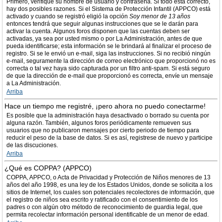
Primero, verifique su nombre de usuario y contraseña. Si todo está correcto,
hay dos posibles razones. Si el Sistema de Protección Infantil (APPCO) está
activado y cuando se registró eligió la opción
Soy menor de 13 años
entonces tendrá que seguir algunas instrucciones que se le darán para
activar la cuenta. Algunos foros disponen que las cuentas deben ser
activadas, ya sea por usted mismo o por La Administración, antes de que
pueda identificarse; esta información se le brindará al finalizar el proceso de
registro. Si se le envió un e-mail, siga las instrucciones. Si no recibió ningún
e-mail, seguramente la dirección de correo electrónico que proporcionó no es
correcta o tal vez haya sido capturada por un filtro anti-spam. Si está seguro
de que la dirección de e-mail que proporcionó es correcta, envíe un mensaje
a La Administración.
Arriba
Hace un tiempo me registré, ¡pero ahora no puedo conectarme!
Es posible que la administración haya desactivado o borrado su cuenta por
alguna razón. También, algunos foros periódicamente remueven sus
usuarios que no publicaron mensajes por cierto periodo de tiempo para
reducir el peso de la base de datos. Si es así, registrese de nuevo y participe
de las discuciones.
Arriba
¿Qué es COPPA? (APPCO)
COPPA, APPCO, o Acta de Privacidad y Protección de Niños menores de 13
años del año 1998, es una ley de los Estados Unidos, donde se solicita a los
sitios de Internet, los cuales son potenciales recolectores de información, que
el registro de niños sea escrito y ratificado con el consentimiento de los
padres o con algún otro método de reconocimiento de guardia legal, que
permita recolectar información personal identificable de un menor de edad.