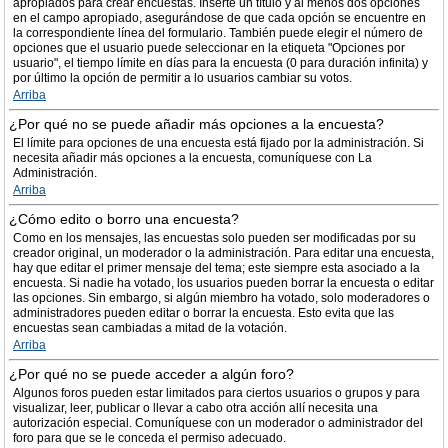
apropiados para crear encuestas. Inserte un título y al menos dos opciones
en el campo apropiado, asegurándose de que cada opción se encuentre en
la correspondiente línea del formulario. También puede elegir el número de
opciones que el usuario puede seleccionar en la etiqueta "Opciones por
usuario", el tiempo límite en días para la encuesta (0 para duración infinita) y
por último la opción de permitir a lo usuarios cambiar su votos.
Arriba
¿Por qué no se puede añadir más opciones a la encuesta?
El límite para opciones de una encuesta está fijado por la administración. Si
necesita añadir más opciones a la encuesta, comuníquese con La
Administración.
Arriba
¿Cómo edito o borro una encuesta?
Como en los mensajes, las encuestas solo pueden ser modificadas por su
creador original, un moderador o la administración. Para editar una encuesta,
hay que editar el primer mensaje del tema; este siempre esta asociado a la
encuesta. Si nadie ha votado, los usuarios pueden borrar la encuesta o editar
las opciones. Sin embargo, si algún miembro ha votado, solo moderadores o
administradores pueden editar o borrar la encuesta. Esto evita que las
encuestas sean cambiadas a mitad de la votación.
Arriba
¿Por qué no se puede acceder a algún foro?
Algunos foros pueden estar limitados para ciertos usuarios o grupos y para
visualizar, leer, publicar o llevar a cabo otra acción allí necesita una
autorización especial. Comuníquese con un moderador o administrador del
foro para que se le conceda el permiso adecuado.