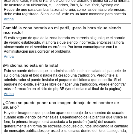
este es el caso, visite el Panel de Control de Usuario y defina su zona horaria
de acuerdo a su ubicación, e.j. Londres, París, Nueva York, Sydney, etc.
Recuerde que para cambiar la zona horaria, como las demás preferencias,
debe estar registrado. Si no lo está, este es un buen momento para hacerlo.
Arriba
Cambié la zona horaria en mi perfil, ¡pero la hora sigue siendo
incorrecto!
Si está seguro de que de la zona horaria es correcta al igual que el horario
de verano establecido, y la hora sigue siendo incorrecta, entonces la hora
almacenada en el servidor es errónea. Por favor comuníquese con La
Administración para corregir el problema.
Arriba
¡Mi idioma no está en la lista!
Esto se puede deber a que la administración no ha instalado el paquete de
su idioma para el foro o nadie ha creado una traducción. Pregúntele al
administrador si puede instalar el paquete del idioma que necesita. Si el
paquete no existe, siéntase libre de hacer una traducción. Puede encontrar
más información en el sitio de phpBB (ver el enlace al final de la página).
Arriba
¿Cómo se puede poner una imagen debajo de mi nombre de
usuario?
Hay dos imágenes que pueden aparecer debajo de su nombre de usuario
cuando esté viendo los mensajes. Dependiendo de la plantilla que utilice el
foro, la primera imagen está asociada a la posición (rank) del usuario,
generalmente en forma de estrellas, bloques o puntos, indicando la cantidad
de mensajes publicados por usted o su estatus dentro del foro. La segunda,