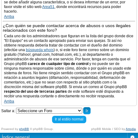
se debe añadir alguna característica, o si desea informar de un error, por
favor visite el sitio web
Area51
, donde encontrará recursos para poder
hacerlo.
Arriba
¿Con quién se puede contactar acerca de abusos o usos ilegales
relacionados con este foro?
Cada uno de los administradores que figuran en la lista del grupo donde dice
"El Equipo" es un contacto apropiado para enviar sus quejas. Si así no
obtiene respuesta debería tratar de contactar con el dueño del dominio
(efectúe una
búsqueda whois
) o, si este foro tiene correo sobre un dominio
gratuito (Yahoo!, gmail.com, hotmail.com, etc.), al departamento o
administración de abusos de ese servicio. Por favor, tenga en cuenta que el
Grupo phpBB
carece de cualquier tipo de control
y no puede ser de
ninguna manera responsable sobre cómo, dónde o por quién es usado este
sistema de foros. No tiene ningún sentido contactar con el Grupo phpBB en
relación a asuntos legales (difamación, responsabilidad, deformación de
comentarios, etc.) que no sean con respecto al sitio phpbb.com o la
discreción misma del software phpBB. Si envia un correo al Grupo phpBB
respecto del uso de terceras partes
de este software esté dispuesto a
recibir una respuesta cortante o directamente no recibir respuesta.
Arriba
Saltar a:
Ir al estilo normal
Powered by
phpBB
© phpBB Group.
phpBB Mobile / SEO by
Artodia
.
Índice general