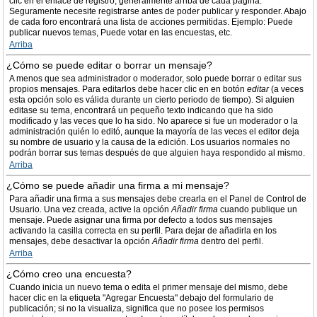
clic en el enlace de registro, generalmente arriba de cada página.
Seguramente necesite registrarse antes de poder publicar y responder. Abajo
de cada foro encontrará una lista de acciones permitidas. Ejemplo: Puede
publicar nuevos temas, Puede votar en las encuestas, etc.
Arriba
¿Cómo se puede editar o borrar un mensaje?
A menos que sea administrador o moderador, solo puede borrar o editar sus
propios mensajes. Para editarlos debe hacer clic en en botón
editar
(a veces
esta opción solo es válida durante un cierto periodo de tiempo). Si alguien
editase su tema, encontrará un pequeño texto indicando que ha sido
modificado y las veces que lo ha sido. No aparece si fue un moderador o la
administración quién lo editó, aunque la mayoría de las veces el editor deja
su nombre de usuario y la causa de la edición. Los usuarios normales no
podrán borrar sus temas después de que alguien haya respondido al mismo.
Arriba
¿Cómo se puede añadir una firma a mi mensaje?
Para añadir una firma a sus mensajes debe crearla en el Panel de Control de
Usuario. Una vez creada, active la opción
Añadir firma
cuando publique un
mensaje. Puede asignar una firma por defecto a todos sus mensajes
activando la casilla correcta en su perfil. Para dejar de añadirla en los
mensajes, debe desactivar la opción
Añadir firma
dentro del perfil.
Arriba
¿Cómo creo una encuesta?
Cuando inicia un nuevo tema o edita el primer mensaje del mismo, debe
hacer clic en la etiqueta "Agregar Encuesta" debajo del formulario de
publicación; si no la visualiza, significa que no posee los permisos