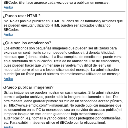
BBCode. El enlace aparece cada vez que va a publicar un mensaje.
Arriba
¿Puedo usar HTML?
No. No es posible publicar en HTML. Muchos de los formatos y acciones que
se pueden ejecutar utilizando HTML pueden ser aplicados utilizando
BBCodes.
Arriba
¿Qué son los emoticonos?
Los emoticonos son pequeñas imágenes que pueden ser utilizadas para
expresar un sentimiento con un pequeño código, e.j. :) denota felicidad,
mientras que :( denota tristeza. La lista completa de emoticones puede verse
en el formulario de publicación. Trate de no abusar del uso de emoticonos,
pues pueden hacer que un mensaje se vuelva muy difícil de leer y un
moderador borre el tema o los emoticones del mensaje. La administración
puede fijar un límite para el número de emoticones a utilizar en un mensaje.
Arriba
¿Puedo publicar imagenes?
Sí, las imágenes se pueden mostrar en sus mensajes. Si la administración
permite adjuntar archivos, puede subir la imagen directamente al foro. De
otra manera, debe guardar primero su foto en un servidor de acceso público,
e.j. http://www.ejemplo.com/mi-imagen.gif. No puede publicar imágenes que
se encuentren en su PC (a menos que sea un servidor de acceso público) ni
tampoco las que se encuentren guardadas bajo mecanismos de
autenticación, e.j. hotmail o yahoo correo, sitios protegidos por contraseñas,
etc. Para exhibir imágenes utilice el BBCode con la etiqueta [img].
Arriba