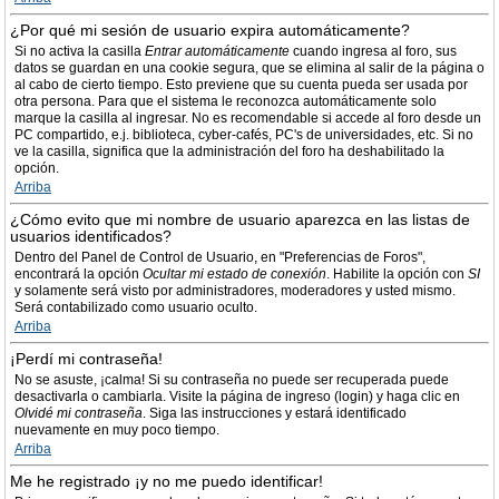
¿Por qué mi sesión de usuario expira automáticamente?
Si no activa la casilla
Entrar automáticamente
cuando ingresa al foro, sus
datos se guardan en una cookie segura, que se elimina al salir de la página o
al cabo de cierto tiempo. Esto previene que su cuenta pueda ser usada por
otra persona. Para que el sistema le reconozca automáticamente solo
marque la casilla al ingresar. No es recomendable si accede al foro desde un
PC compartido, e.j. biblioteca, cyber-cafés, PC's de universidades, etc. Si no
ve la casilla, significa que la administración del foro ha deshabilitado la
opción.
Arriba
¿Cómo evito que mi nombre de usuario aparezca en las listas de
usuarios identificados?
Dentro del Panel de Control de Usuario, en "Preferencias de Foros",
encontrará la opción
Ocultar mi estado de conexión
. Habilite la opción con
SI
y solamente será visto por administradores, moderadores y usted mismo.
Será contabilizado como usuario oculto.
Arriba
¡Perdí mi contraseña!
No se asuste, ¡calma! Si su contraseña no puede ser recuperada puede
desactivarla o cambiarla. Visite la página de ingreso (login) y haga clic en
Olvidé mi contraseña
. Siga las instrucciones y estará identificado
nuevamente en muy poco tiempo.
Arriba
Me he registrado ¡y no me puedo identificar!