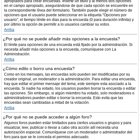
apropiados para crear encuestas. Inserte un título y al menos dos opciones
en el campo apropiado, asegurándose de que cada opción se encuentre en
la correspondiente línea del formulario. También puede elegir el número de
opciones que el usuario puede seleccionar en la etiqueta "Opciones por
usuario", el tiempo límite en días para la encuesta (0 para duración infinita) y
por último la opción de permitir a lo usuarios cambiar su votos.
Arriba
¿Por qué no se puede añadir más opciones a la encuesta?
El límite para opciones de una encuesta está fijado por la administración. Si
necesita añadir más opciones a la encuesta, comuníquese con La
Administración.
Arriba
¿Cómo edito o borro una encuesta?
Como en los mensajes, las encuestas solo pueden ser modificadas por su
creador original, un moderador o la administración. Para editar una encuesta,
hay que editar el primer mensaje del tema; este siempre esta asociado a la
encuesta. Si nadie ha votado, los usuarios pueden borrar la encuesta o editar
las opciones. Sin embargo, si algún miembro ha votado, solo moderadores o
administradores pueden editar o borrar la encuesta. Esto evita que las
encuestas sean cambiadas a mitad de la votación.
Arriba
¿Por qué no se puede acceder a algún foro?
Algunos foros pueden estar limitados para ciertos usuarios o grupos y para
visualizar, leer, publicar o llevar a cabo otra acción allí necesita una
autorización especial. Comuníquese con un moderador o administrador del
foro para que se le conceda el permiso adecuado.