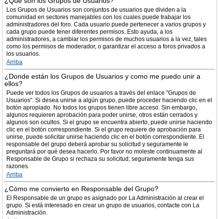
¿Qué son los Grupos de Usuarios?
Los Grupos de Usuarios son conjuntos de usuarios que dividen a la
comunidad en sectores manejables con los cuales puede trabajar los
administradores del foro. Cada usuario puede pertenecer a varios grupos y
cada grupo puede tener diferentes permisos. Esto ayuda, a los
administradores, a cambiar los permisos de muchos usuarios a la vez, tales
como los permisos de moderador, o garantizar el acceso a foros privados a
los usuarios.
Arriba
¿Donde están los Grupos de Usuarios y como me puedo unir a
ellos?
Puede ver todos los Grupos de usuarios a través del enlace "Grupos de
Usuarios". Si desea unirse a algún grupo, puede proceder haciendo clic en el
botón apropiado. No todos los grupos tienen libre acceso. Sin embargo,
algunos requieren aprobación para poder unirse, otros están cerrados y
algunos son ocultos. Si el grupo se encuentra abierto, puede unirse haciendo
clic en el botón correspondiente. Si el grupo requiere de aprobación para
unirse, puede solicitar unirse haciendo clic en el botón correspondiente. El
responsable del grupo deberá aprobar su solicitud y seguramente le
preguntará por qué desea hacerlo. Por favor no moleste continuamente al
Responsable de Grupo si rechaza su solicitud; seguramente tenga sus
razones.
Arriba
¿Cómo me convierto en Responsable del Grupo?
El Responsable de un grupo es asignado por La Administración al crear el
grupo. Si está interesado en crear un grupo de usuarios, contacte con La
Administración.