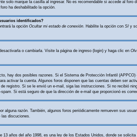
e solo marque la casilla al ingresar. No es recomendable si accede al foro d
 foro ha deshabilitado la opción.
usuarios identificados?
ontrará la opción
Ocultar mi estado de conexión
. Habilite la opción con
SI
y so
activarla o cambiarla. Visite la página de ingreso (login) y haga clic en
Olv
cto, hay dos posibles razones. Si el Sistema de Protección Infantil (APPCO) 
ara activar la cuenta. Algunos foros disponen que las cuentas deben ser act
o de registro. Si se le envió un e-mail, siga las instrucciones. Si no recibió n
nti-spam. Si está seguro de que la dirección de e-mail que proporcionó es corr
por alguna razón. También, algunos foros periódicamente remueven sus usuari
e las discuciones.
 años del año 1998, es una ley de los Estados Unidos, donde se solicita a l