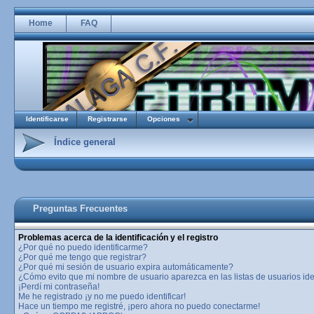
Home
FAQ
Identificarse
Registrarse
Opciones
Índice general
Preguntas Frecuentes
Problemas acerca de la identificación y el registro
¿Por qué no puedo identificarme?
¿Por qué me tengo que registrar?
¿Por qué mi sesión de usuario expira automáticamente?
¿Cómo evito que mi nombre de usuario aparezca en las listas de usuarios ide
¡Perdí mi contraseña!
Me he registrado ¡y no me puedo identificar!
Hace un tiempo me registré, ¡pero ahora no puedo conectarme!