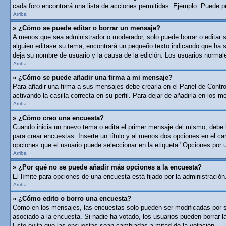
cada foro encontrará una lista de acciones permitidas. Ejemplo: Puede p
Arriba
» ¿Cómo se puede editar o borrar un mensaje?
A menos que sea administrador o moderador, solo puede borrar o editar 
alguien editase su tema, encontrará un pequeño texto indicando que ha si
deja su nombre de usuario y la causa de la edición. Los usuarios norma
Arriba
» ¿Cómo se puede añadir una firma a mi mensaje?
Para añadir una firma a sus mensajes debe crearla en el Panel de Contro
activando la casilla correcta en su perfil. Para dejar de añadirla en los 
Arriba
» ¿Cómo creo una encuesta?
Cuando inicia un nuevo tema o edita el primer mensaje del mismo, debe ha
para crear encuestas. Inserte un título y al menos dos opciones en el c
opciones que el usuario puede seleccionar en la etiqueta "Opciones por usu
Arriba
» ¿Por qué no se puede añadir más opciones a la encuesta?
El límite para opciones de una encuesta está fijado por la administraci
Arriba
» ¿Cómo edito o borro una encuesta?
Como en los mensajes, las encuestas solo pueden ser modificadas por su 
asociado a la encuesta. Si nadie ha votado, los usuarios pueden borrar 
Esto evita que las encuestas sean cambiadas a mitad de la votación.