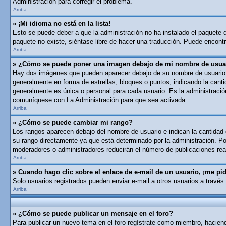
Administración para corregir el problema.
Arriba
» ¡Mi idioma no está en la lista!
Esto se puede deber a que la administración no ha instalado el paquete de
paquete no existe, siéntase libre de hacer una traducción. Puede encontra
Arriba
» ¿Cómo se puede poner una imagen debajo de mi nombre de usua
Hay dos imágenes que pueden aparecer debajo de su nombre de usuario cua
generalmente en forma de estrellas, bloques o puntos, indicando la can
generalmente es única o personal para cada usuario. Es la administració
comuníquese con La Administración para que sea activada.
Arriba
» ¿Cómo se puede cambiar mi rango?
Los rangos aparecen debajo del nombre de usuario e indican la cantidad d
su rango directamente ya que está determinado por la administración. Por
moderadores o administradores reducirán el número de publicaciones real
Arriba
» Cuando hago clic sobre el enlace de e-mail de un usuario, ¡me pid
Solo usuarios registrados pueden enviar e-mail a otros usuarios a través 
Arriba
» ¿Cómo se puede publicar un mensaje en el foro?
Para publicar un nuevo tema en el foro regístrate como miembro, haciend