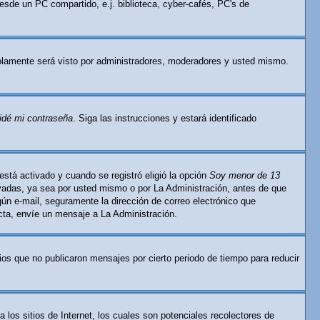
esde un PC compartido, e.j. biblioteca, cyber-cafés, PC's de
lamente será visto por administradores, moderadores y usted mismo.
idé mi contraseña
. Siga las instrucciones y estará identificado
está activado y cuando se registró eligió la opción
Soy menor de 13
ivadas, ya sea por usted mismo o por La Administración, antes de que
ingún e-mail, seguramente la dirección de correo electrónico que
ecta, envíe un mensaje a La Administración.
os que no publicaron mensajes por cierto periodo de tiempo para reducir
os sitios de Internet, los cuales son potenciales recolectores de