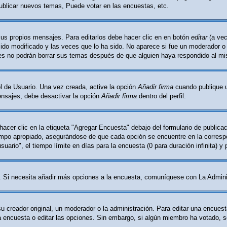
ublicar nuevos temas, Puede votar en las encuestas, etc.
sus propios mensajes. Para editarlos debe hacer clic en en botón
editar
(a vec
do modificado y las veces que lo ha sido. No aparece si fue un moderador o l
les no podrán borrar sus temas después de que alguien haya respondido al m
l de Usuario. Una vez creada, active la opción
Añadir firma
cuando publique u
mensajes, debe desactivar la opción
Añadir firma
dentro del perfil.
cer clic en la etiqueta "Agregar Encuesta" debajo del formulario de publicaci
ampo apropiado, asegurándose de que cada opción se encuentre en la correspo
ario", el tiempo límite en días para la encuesta (0 para duración infinita) y 
ón. Si necesita añadir más opciones a la encuesta, comuníquese con La Admini
creador original, un moderador o la administración. Para editar una encuest
la encuesta o editar las opciones. Sin embargo, si algún miembro ha votado, 