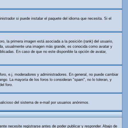
istrador si puede instalar el paquete del idioma que necesita. Si el
o, la primera imagen está asociada a la posición (rank) del usuario,
gunda, usualmente una imagen más grande, es conocida como avatar y
licadas. En caso de que no este disponible la opción de avatar,
 foro, e.j. moderadores y administradores. En general, no puede cambiar
ango. La mayoría de los foros lo consideran "spam", no lo toleran, y
el foro.
 malicioso del sistema de e-mail por usuarios anónimos.
nte necesite registrarse antes de poder publicar y responder. Abajo de