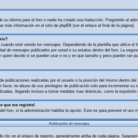
 su idioma para el foro o nadie ha creado una traducción. Pregúntele al admin
r más información en el sitio de phpBB (ver el enlace al final de la página).
rio?
ndo esté viendo los mensajes. Dependiendo de la plantilla que utilice el for
tidad de mensajes publicados por usted o su estatus dentro del foro. La se
n quien decide si se pueden usar o no y en que tamaño y peso pueden ser pub
e publicaciones realizadas por el usuario o la posición del mismo dentro del
 favor, no abuse de sus privilegios de publicación solo para incrementar su r
izadas, llegando incluso a tomar medidas mas drásticas, como la expulsión d
e que me registre!
del foro, si la administración habilita la opción. Esto es para prevenir el uso
Publicación de mensajes
o clic en el enlace de registro, generalmente arriba de cada página. Segurame