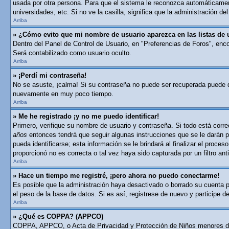
usada por otra persona. Para que el sistema le reconozca automáticament
universidades, etc. Si no ve la casilla, significa que la administración del
Arriba
» ¿Cómo evito que mi nombre de usuario aparezca en las listas de 
Dentro del Panel de Control de Usuario, en "Preferencias de Foros", enc
Será contabilizado como usuario oculto.
Arriba
» ¡Perdí mi contraseña!
No se asuste, ¡calma! Si su contraseña no puede ser recuperada puede des
nuevamente en muy poco tiempo.
Arriba
» Me he registrado ¡y no me puedo identificar!
Primero, verifique su nombre de usuario y contraseña. Si todo está corre
años
entonces tendrá que seguir algunas instrucciones que se le darán p
pueda identificarse; esta información se le brindará al finalizar el proces
proporcionó no es correcta o tal vez haya sido capturada por un filtro a
Arriba
» Hace un tiempo me registré, ¡pero ahora no puedo conectarme!
Es posible que la administración haya desactivado o borrado su cuenta 
el peso de la base de datos. Si es así, registrese de nuevo y participe d
Arriba
» ¿Qué es COPPA? (APPCO)
COPPA, APPCO, o Acta de Privacidad y Protección de Niños menores de 13