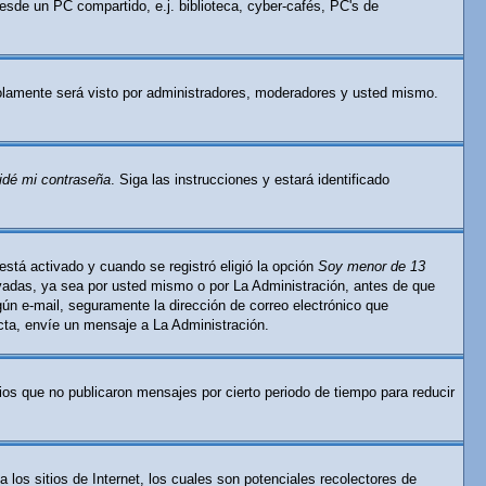
esde un PC compartido, e.j. biblioteca, cyber-cafés, PC's de
lamente será visto por administradores, moderadores y usted mismo.
idé mi contraseña
. Siga las instrucciones y estará identificado
está activado y cuando se registró eligió la opción
Soy menor de 13
ivadas, ya sea por usted mismo o por La Administración, antes de que
ingún e-mail, seguramente la dirección de correo electrónico que
ecta, envíe un mensaje a La Administración.
os que no publicaron mensajes por cierto periodo de tiempo para reducir
os sitios de Internet, los cuales son potenciales recolectores de