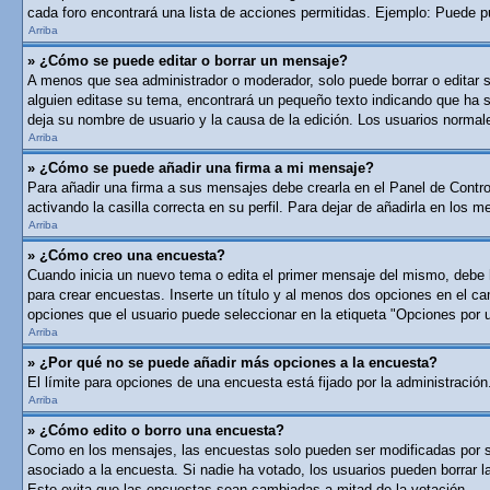
cada foro encontrará una lista de acciones permitidas. Ejemplo: Puede p
Arriba
» ¿Cómo se puede editar o borrar un mensaje?
A menos que sea administrador o moderador, solo puede borrar o editar 
alguien editase su tema, encontrará un pequeño texto indicando que ha si
deja su nombre de usuario y la causa de la edición. Los usuarios norma
Arriba
» ¿Cómo se puede añadir una firma a mi mensaje?
Para añadir una firma a sus mensajes debe crearla en el Panel de Contro
activando la casilla correcta en su perfil. Para dejar de añadirla en los 
Arriba
» ¿Cómo creo una encuesta?
Cuando inicia un nuevo tema o edita el primer mensaje del mismo, debe ha
para crear encuestas. Inserte un título y al menos dos opciones en el c
opciones que el usuario puede seleccionar en la etiqueta "Opciones por usu
Arriba
» ¿Por qué no se puede añadir más opciones a la encuesta?
El límite para opciones de una encuesta está fijado por la administraci
Arriba
» ¿Cómo edito o borro una encuesta?
Como en los mensajes, las encuestas solo pueden ser modificadas por su 
asociado a la encuesta. Si nadie ha votado, los usuarios pueden borrar 
Esto evita que las encuestas sean cambiadas a mitad de la votación.