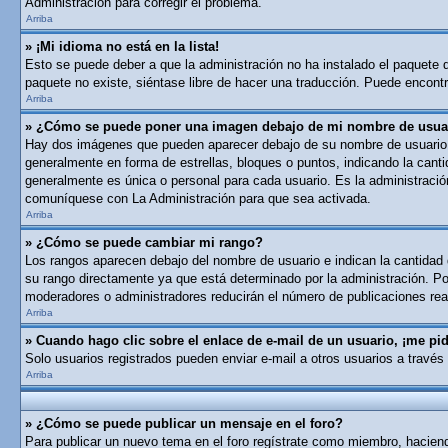
Administración para corregir el problema.
Arriba
» ¡Mi idioma no está en la lista!
Esto se puede deber a que la administración no ha instalado el paquete de
paquete no existe, siéntase libre de hacer una traducción. Puede encontra
Arriba
» ¿Cómo se puede poner una imagen debajo de mi nombre de usua
Hay dos imágenes que pueden aparecer debajo de su nombre de usuario cua
generalmente en forma de estrellas, bloques o puntos, indicando la can
generalmente es única o personal para cada usuario. Es la administració
comuníquese con La Administración para que sea activada.
Arriba
» ¿Cómo se puede cambiar mi rango?
Los rangos aparecen debajo del nombre de usuario e indican la cantidad d
su rango directamente ya que está determinado por la administración. Por
moderadores o administradores reducirán el número de publicaciones real
Arriba
» Cuando hago clic sobre el enlace de e-mail de un usuario, ¡me pid
Solo usuarios registrados pueden enviar e-mail a otros usuarios a través 
Arriba
» ¿Cómo se puede publicar un mensaje en el foro?
Para publicar un nuevo tema en el foro regístrate como miembro, haciend