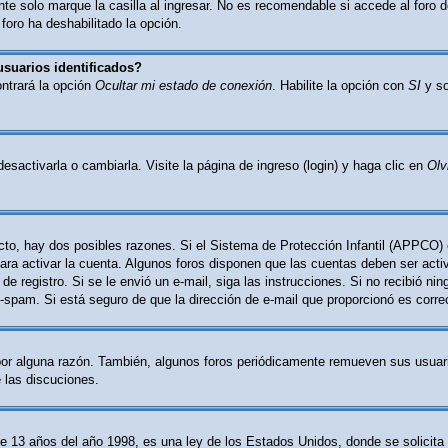
e solo marque la casilla al ingresar. No es recomendable si accede al foro d
 foro ha deshabilitado la opción.
usuarios identificados?
ontrará la opción
Ocultar mi estado de conexión
. Habilite la opción con
SI
y so
activarla o cambiarla. Visite la página de ingreso (login) y haga clic en
Olv
cto, hay dos posibles razones. Si el Sistema de Protección Infantil (APPCO) 
ara activar la cuenta. Algunos foros disponen que las cuentas deben ser act
o de registro. Si se le envió un e-mail, siga las instrucciones. Si no recibió n
nti-spam. Si está seguro de que la dirección de e-mail que proporcionó es corr
por alguna razón. También, algunos foros periódicamente remueven sus usuari
e las discuciones.
 años del año 1998, es una ley de los Estados Unidos, donde se solicita a l