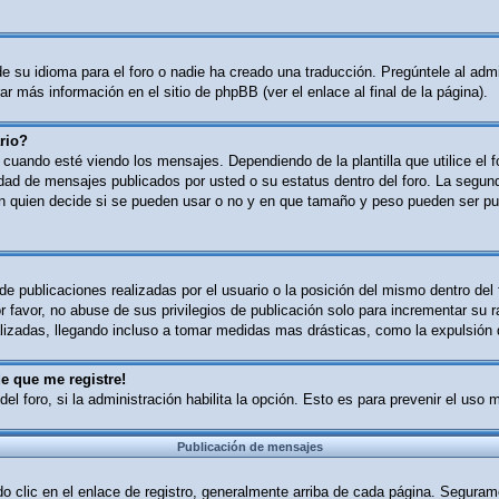
 su idioma para el foro o nadie ha creado una traducción. Pregúntele al admin
r más información en el sitio de phpBB (ver el enlace al final de la página).
rio?
ndo esté viendo los mensajes. Dependiendo de la plantilla que utilice el for
tidad de mensajes publicados por usted o su estatus dentro del foro. La se
n quien decide si se pueden usar o no y en que tamaño y peso pueden ser pub
e publicaciones realizadas por el usuario o la posición del mismo dentro del
 favor, no abuse de sus privilegios de publicación solo para incrementar su r
izadas, llegando incluso a tomar medidas mas drásticas, como la expulsión d
e que me registre!
del foro, si la administración habilita la opción. Esto es para prevenir el uso
Publicación de mensajes
o clic en el enlace de registro, generalmente arriba de cada página. Segurame