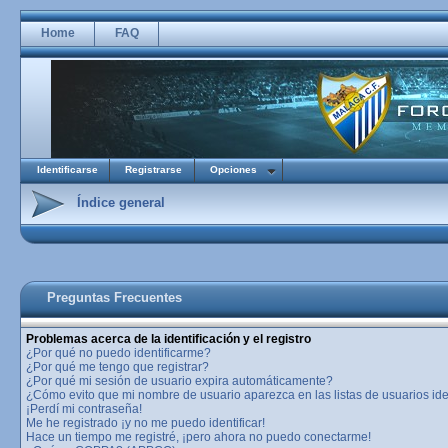
Home
FAQ
Identificarse
Registrarse
Opciones
Índice general
Preguntas Frecuentes
Problemas acerca de la identificación y el registro
¿Por qué no puedo identificarme?
¿Por qué me tengo que registrar?
¿Por qué mi sesión de usuario expira automáticamente?
¿Cómo evito que mi nombre de usuario aparezca en las listas de usuarios ide
¡Perdí mi contraseña!
Me he registrado ¡y no me puedo identificar!
Hace un tiempo me registré, ¡pero ahora no puedo conectarme!