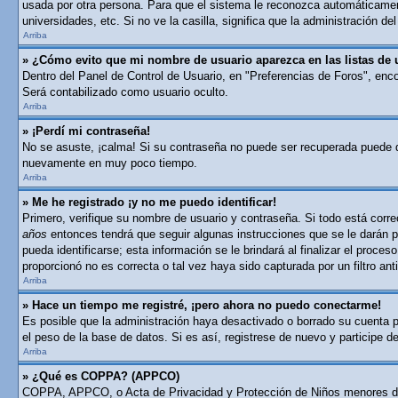
usada por otra persona. Para que el sistema le reconozca automáticament
universidades, etc. Si no ve la casilla, significa que la administración del
Arriba
» ¿Cómo evito que mi nombre de usuario aparezca en las listas de 
Dentro del Panel de Control de Usuario, en "Preferencias de Foros", enc
Será contabilizado como usuario oculto.
Arriba
» ¡Perdí mi contraseña!
No se asuste, ¡calma! Si su contraseña no puede ser recuperada puede des
nuevamente en muy poco tiempo.
Arriba
» Me he registrado ¡y no me puedo identificar!
Primero, verifique su nombre de usuario y contraseña. Si todo está corre
años
entonces tendrá que seguir algunas instrucciones que se le darán p
pueda identificarse; esta información se le brindará al finalizar el proces
proporcionó no es correcta o tal vez haya sido capturada por un filtro a
Arriba
» Hace un tiempo me registré, ¡pero ahora no puedo conectarme!
Es posible que la administración haya desactivado o borrado su cuenta 
el peso de la base de datos. Si es así, registrese de nuevo y participe d
Arriba
» ¿Qué es COPPA? (APPCO)
COPPA, APPCO, o Acta de Privacidad y Protección de Niños menores de 13