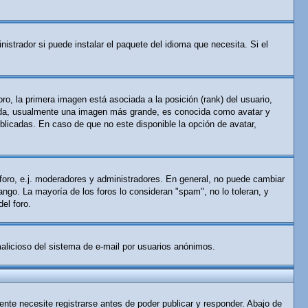
istrador si puede instalar el paquete del idioma que necesita. Si el
o, la primera imagen está asociada a la posición (rank) del usuario,
gunda, usualmente una imagen más grande, es conocida como avatar y
licadas. En caso de que no este disponible la opción de avatar,
 foro, e.j. moderadores y administradores. En general, no puede cambiar
ango. La mayoría de los foros lo consideran "spam", no lo toleran, y
el foro.
 malicioso del sistema de e-mail por usuarios anónimos.
nte necesite registrarse antes de poder publicar y responder. Abajo de