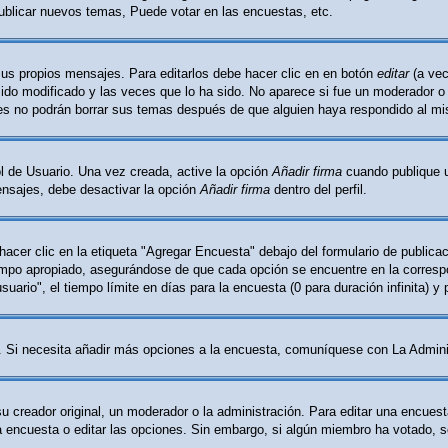
ublicar nuevos temas, Puede votar en las encuestas, etc.
sus propios mensajes. Para editarlos debe hacer clic en en botón
editar
(a vec
do modificado y las veces que lo ha sido. No aparece si fue un moderador o l
les no podrán borrar sus temas después de que alguien haya respondido al m
l de Usuario. Una vez creada, active la opción
Añadir firma
cuando publique u
mensajes, debe desactivar la opción
Añadir firma
dentro del perfil.
cer clic en la etiqueta "Agregar Encuesta" debajo del formulario de publicaci
ampo apropiado, asegurándose de que cada opción se encuentre en la correspo
ario", el tiempo límite en días para la encuesta (0 para duración infinita) y 
ón. Si necesita añadir más opciones a la encuesta, comuníquese con La Admini
creador original, un moderador o la administración. Para editar una encuest
la encuesta o editar las opciones. Sin embargo, si algún miembro ha votado, 