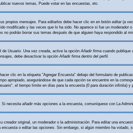
ublicar nuevos temas, Puede votar en las encuestas, etc.
sus propios mensajes. Para editarlos debe hacer clic en en botón
editar
(a vec
do modificado y las veces que lo ha sido. No aparece si fue un moderador o l
les no podrán borrar sus temas después de que alguien haya respondido al m
l de Usuario. Una vez creada, active la opción
Añadir firma
cuando publique u
mensajes, debe desactivar la opción
Añadir firma
dentro del perfil.
cer clic en la etiqueta "Agregar Encuesta" debajo del formulario de publicaci
ampo apropiado, asegurándose de que cada opción se encuentre en la correspo
ario", el tiempo límite en días para la encuesta (0 para duración infinita) y 
ón. Si necesita añadir más opciones a la encuesta, comuníquese con La Admini
creador original, un moderador o la administración. Para editar una encuest
la encuesta o editar las opciones. Sin embargo, si algún miembro ha votado, 