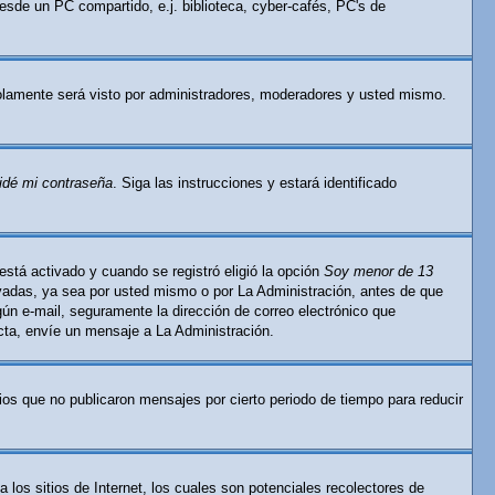
esde un PC compartido, e.j. biblioteca, cyber-cafés, PC's de
lamente será visto por administradores, moderadores y usted mismo.
idé mi contraseña
. Siga las instrucciones y estará identificado
está activado y cuando se registró eligió la opción
Soy menor de 13
ivadas, ya sea por usted mismo o por La Administración, antes de que
ingún e-mail, seguramente la dirección de correo electrónico que
ecta, envíe un mensaje a La Administración.
os que no publicaron mensajes por cierto periodo de tiempo para reducir
os sitios de Internet, los cuales son potenciales recolectores de