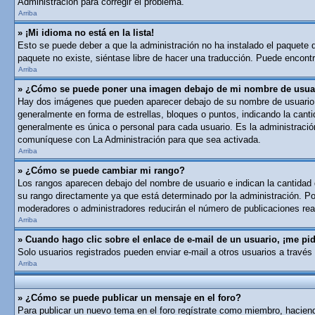
Administración para corregir el problema.
Arriba
» ¡Mi idioma no está en la lista!
Esto se puede deber a que la administración no ha instalado el paquete de
paquete no existe, siéntase libre de hacer una traducción. Puede encontra
Arriba
» ¿Cómo se puede poner una imagen debajo de mi nombre de usua
Hay dos imágenes que pueden aparecer debajo de su nombre de usuario cua
generalmente en forma de estrellas, bloques o puntos, indicando la can
generalmente es única o personal para cada usuario. Es la administració
comuníquese con La Administración para que sea activada.
Arriba
» ¿Cómo se puede cambiar mi rango?
Los rangos aparecen debajo del nombre de usuario e indican la cantidad d
su rango directamente ya que está determinado por la administración. Por
moderadores o administradores reducirán el número de publicaciones real
Arriba
» Cuando hago clic sobre el enlace de e-mail de un usuario, ¡me pid
Solo usuarios registrados pueden enviar e-mail a otros usuarios a través 
Arriba
» ¿Cómo se puede publicar un mensaje en el foro?
Para publicar un nuevo tema en el foro regístrate como miembro, haciend