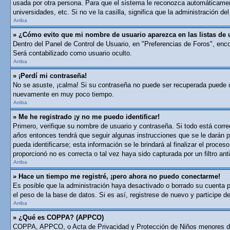
usada por otra persona. Para que el sistema le reconozca automáticament
universidades, etc. Si no ve la casilla, significa que la administración del
Arriba
» ¿Cómo evito que mi nombre de usuario aparezca en las listas de 
Dentro del Panel de Control de Usuario, en "Preferencias de Foros", enc
Será contabilizado como usuario oculto.
Arriba
» ¡Perdí mi contraseña!
No se asuste, ¡calma! Si su contraseña no puede ser recuperada puede des
nuevamente en muy poco tiempo.
Arriba
» Me he registrado ¡y no me puedo identificar!
Primero, verifique su nombre de usuario y contraseña. Si todo está corre
años
entonces tendrá que seguir algunas instrucciones que se le darán p
pueda identificarse; esta información se le brindará al finalizar el proces
proporcionó no es correcta o tal vez haya sido capturada por un filtro a
Arriba
» Hace un tiempo me registré, ¡pero ahora no puedo conectarme!
Es posible que la administración haya desactivado o borrado su cuenta 
el peso de la base de datos. Si es así, registrese de nuevo y participe d
Arriba
» ¿Qué es COPPA? (APPCO)
COPPA, APPCO, o Acta de Privacidad y Protección de Niños menores de 13