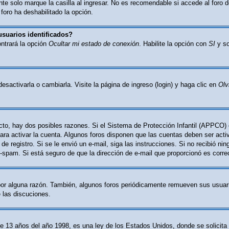
e solo marque la casilla al ingresar. No es recomendable si accede al foro d
 foro ha deshabilitado la opción.
usuarios identificados?
ontrará la opción
Ocultar mi estado de conexión
. Habilite la opción con
SI
y so
activarla o cambiarla. Visite la página de ingreso (login) y haga clic en
Olv
cto, hay dos posibles razones. Si el Sistema de Protección Infantil (APPCO) 
ara activar la cuenta. Algunos foros disponen que las cuentas deben ser act
o de registro. Si se le envió un e-mail, siga las instrucciones. Si no recibió n
nti-spam. Si está seguro de que la dirección de e-mail que proporcionó es corr
por alguna razón. También, algunos foros periódicamente remueven sus usuari
e las discuciones.
 años del año 1998, es una ley de los Estados Unidos, donde se solicita a l