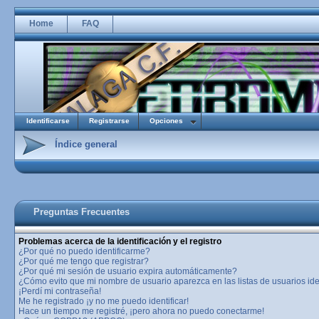
Home
FAQ
Identificarse
Registrarse
Opciones
Índice general
Preguntas Frecuentes
Problemas acerca de la identificación y el registro
¿Por qué no puedo identificarme?
¿Por qué me tengo que registrar?
¿Por qué mi sesión de usuario expira automáticamente?
¿Cómo evito que mi nombre de usuario aparezca en las listas de usuarios ide
¡Perdí mi contraseña!
Me he registrado ¡y no me puedo identificar!
Hace un tiempo me registré, ¡pero ahora no puedo conectarme!