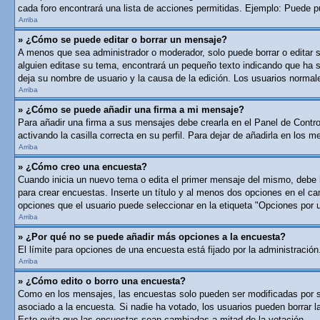
cada foro encontrará una lista de acciones permitidas. Ejemplo: Puede p
Arriba
» ¿Cómo se puede editar o borrar un mensaje?
A menos que sea administrador o moderador, solo puede borrar o editar 
alguien editase su tema, encontrará un pequeño texto indicando que ha si
deja su nombre de usuario y la causa de la edición. Los usuarios norma
Arriba
» ¿Cómo se puede añadir una firma a mi mensaje?
Para añadir una firma a sus mensajes debe crearla en el Panel de Contro
activando la casilla correcta en su perfil. Para dejar de añadirla en los 
Arriba
» ¿Cómo creo una encuesta?
Cuando inicia un nuevo tema o edita el primer mensaje del mismo, debe ha
para crear encuestas. Inserte un título y al menos dos opciones en el c
opciones que el usuario puede seleccionar en la etiqueta "Opciones por usu
Arriba
» ¿Por qué no se puede añadir más opciones a la encuesta?
El límite para opciones de una encuesta está fijado por la administraci
Arriba
» ¿Cómo edito o borro una encuesta?
Como en los mensajes, las encuestas solo pueden ser modificadas por su 
asociado a la encuesta. Si nadie ha votado, los usuarios pueden borrar 
Esto evita que las encuestas sean cambiadas a mitad de la votación.