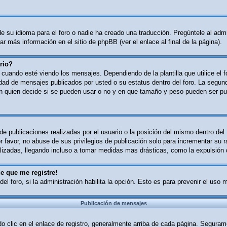
 su idioma para el foro o nadie ha creado una traducción. Pregúntele al admin
r más información en el sitio de phpBB (ver el enlace al final de la página).
rio?
ndo esté viendo los mensajes. Dependiendo de la plantilla que utilice el for
tidad de mensajes publicados por usted o su estatus dentro del foro. La se
n quien decide si se pueden usar o no y en que tamaño y peso pueden ser pub
e publicaciones realizadas por el usuario o la posición del mismo dentro del
 favor, no abuse de sus privilegios de publicación solo para incrementar su r
izadas, llegando incluso a tomar medidas mas drásticas, como la expulsión d
e que me registre!
del foro, si la administración habilita la opción. Esto es para prevenir el uso
Publicación de mensajes
o clic en el enlace de registro, generalmente arriba de cada página. Segurame