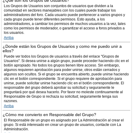
¿Qué son los Grupos de Usuarios?
Los Grupos de Usuarios son conjuntos de usuarios que dividen a la
comunidad en sectores manejables con los cuales puede trabajar los
administradores del foro. Cada usuario puede pertenecer a varios grupos y
cada grupo puede tener diferentes permisos. Esto ayuda, a los
administradores, a cambiar los permisos de muchos usuarios a la vez, tales
como los permisos de moderador, o garantizar el acceso a foros privados a
los usuarios.
Arriba
¿Donde están los Grupos de Usuarios y como me puedo unir a
ellos?
Puede ver todos los Grupos de usuarios a través del enlace "Grupos de
Usuarios". Si desea unirse a algún grupo, puede proceder haciendo clic en el
botón apropiado. No todos los grupos tienen libre acceso. Sin embargo,
algunos requieren aprobación para poder unirse, otros están cerrados y
algunos son ocultos. Si el grupo se encuentra abierto, puede unirse haciendo
clic en el botón correspondiente. Si el grupo requiere de aprobación para
unirse, puede solicitar unirse haciendo clic en el botón correspondiente. El
responsable del grupo deberá aprobar su solicitud y seguramente le
preguntará por qué desea hacerlo. Por favor no moleste continuamente al
Responsable de Grupo si rechaza su solicitud; seguramente tenga sus
razones.
Arriba
¿Cómo me convierto en Responsable del Grupo?
El Responsable de un grupo es asignado por La Administración al crear el
grupo. Si está interesado en crear un grupo de usuarios, contacte con La
Administración.