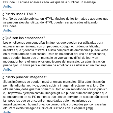
BBCode. El enlace aparece cada vez que va a publicar un mensaje.
Arriba
¿Puedo usar HTML?
No. No es posible publicar en HTML. Muchos de los formatos y acciones que
se pueden ejecutar utilizando HTML pueden ser aplicados utilizando
BBCodes.
Arriba
¿Qué son los emoticonos?
Los emoticonos son pequeñas imágenes que pueden ser utilizadas para
expresar un sentimiento con un pequeño código, e.j. :) denota felicidad,
mientras que :( denota tristeza. La lista completa de emoticones puede verse
en el formulario de publicación. Trate de no abusar del uso de emoticonos,
pues pueden hacer que un mensaje se vuelva muy difícil de leer y un
moderador borre el tema o los emoticones del mensaje. La administración
puede fijar un límite para el número de emoticones a utilizar en un mensaje.
Arriba
¿Puedo publicar imagenes?
Sí, las imágenes se pueden mostrar en sus mensajes. Si la administración
permite adjuntar archivos, puede subir la imagen directamente al foro. De
otra manera, debe guardar primero su foto en un servidor de acceso público,
e.j. http://www.ejemplo.com/mi-imagen.gif. No puede publicar imágenes que
se encuentren en su PC (a menos que sea un servidor de acceso público) ni
tampoco las que se encuentren guardadas bajo mecanismos de
autenticación, e.j. hotmail o yahoo correo, sitios protegidos por contraseñas,
etc. Para exhibir imágenes utilice el BBCode con la etiqueta [img].
Arriba