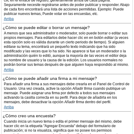
clic en el enlace de registro, generalmente arriba de cada página.
Seguramente necesite registrarse antes de poder publicar y responder. Abajo
de cada foro encontrará una lista de acciones permitidas. Ejemplo: Puede
publicar nuevos temas, Puede votar en las encuestas, etc.
Arriba
¿Cómo se puede editar o borrar un mensaje?
A menos que sea administrador o moderador, solo puede borrar o editar sus
propios mensajes. Para editarlos debe hacer clic en en botón
editar
(a veces
esta opción solo es válida durante un cierto periodo de tiempo). Si alguien
editase su tema, encontrará un pequeño texto indicando que ha sido
modificado y las veces que lo ha sido. No aparece si fue un moderador o la
administración quién lo editó, aunque la mayoría de las veces el editor deja
su nombre de usuario y la causa de la edición. Los usuarios normales no
podrán borrar sus temas después de que alguien haya respondido al mismo.
Arriba
¿Cómo se puede añadir una firma a mi mensaje?
Para añadir una firma a sus mensajes debe crearla en el Panel de Control de
Usuario. Una vez creada, active la opción
Añadir firma
cuando publique un
mensaje. Puede asignar una firma por defecto a todos sus mensajes
activando la casilla correcta en su perfil. Para dejar de añadirla en los
mensajes, debe desactivar la opción
Añadir firma
dentro del perfil.
Arriba
¿Cómo creo una encuesta?
Cuando inicia un nuevo tema o edita el primer mensaje del mismo, debe
hacer clic en la etiqueta "Agregar Encuesta" debajo del formulario de
publicación; si no la visualiza, significa que no posee los permisos