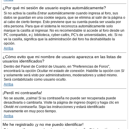
¿Por qué mi sesión de usuario expira automáticamente?
Si no activa la casilla
Entrar automáticamente
cuando ingresa al foro, sus
datos se guardan en una cookie segura, que se elimina al salir de la página o
al cabo de cierto tiempo. Esto previene que su cuenta pueda ser usada por
otra persona. Para que el sistema le reconozca automáticamente solo
marque la casilla al ingresar. No es recomendable si accede al foro desde un
PC compartido, e.j. biblioteca, cyber-cafés, PC's de universidades, etc. Si no
ve la casilla, significa que la administración del foro ha deshabilitado la
opción.
Arriba
¿Cómo evito que mi nombre de usuario aparezca en las listas de
usuarios identificados?
Dentro del Panel de Control de Usuario, en "Preferencias de Foros",
encontrará la opción
Ocultar mi estado de conexión
. Habilite la opción con
SI
y solamente será visto por administradores, moderadores y usted mismo.
Será contabilizado como usuario oculto.
Arriba
¡Perdí mi contraseña!
No se asuste, ¡calma! Si su contraseña no puede ser recuperada puede
desactivarla o cambiarla. Visite la página de ingreso (login) y haga clic en
Olvidé mi contraseña
. Siga las instrucciones y estará identificado
nuevamente en muy poco tiempo.
Arriba
Me he registrado ¡y no me puedo identificar!