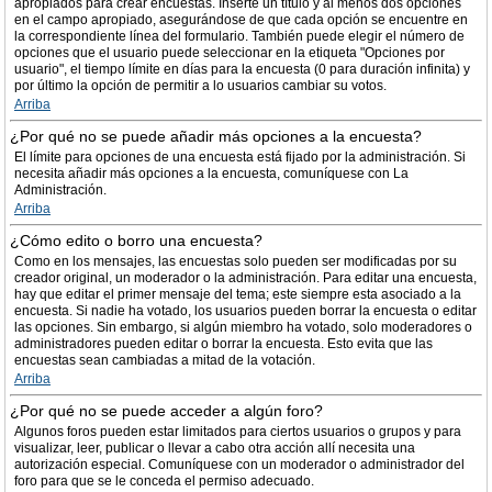
apropiados para crear encuestas. Inserte un título y al menos dos opciones
en el campo apropiado, asegurándose de que cada opción se encuentre en
la correspondiente línea del formulario. También puede elegir el número de
opciones que el usuario puede seleccionar en la etiqueta "Opciones por
usuario", el tiempo límite en días para la encuesta (0 para duración infinita) y
por último la opción de permitir a lo usuarios cambiar su votos.
Arriba
¿Por qué no se puede añadir más opciones a la encuesta?
El límite para opciones de una encuesta está fijado por la administración. Si
necesita añadir más opciones a la encuesta, comuníquese con La
Administración.
Arriba
¿Cómo edito o borro una encuesta?
Como en los mensajes, las encuestas solo pueden ser modificadas por su
creador original, un moderador o la administración. Para editar una encuesta,
hay que editar el primer mensaje del tema; este siempre esta asociado a la
encuesta. Si nadie ha votado, los usuarios pueden borrar la encuesta o editar
las opciones. Sin embargo, si algún miembro ha votado, solo moderadores o
administradores pueden editar o borrar la encuesta. Esto evita que las
encuestas sean cambiadas a mitad de la votación.
Arriba
¿Por qué no se puede acceder a algún foro?
Algunos foros pueden estar limitados para ciertos usuarios o grupos y para
visualizar, leer, publicar o llevar a cabo otra acción allí necesita una
autorización especial. Comuníquese con un moderador o administrador del
foro para que se le conceda el permiso adecuado.