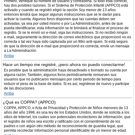
Primero, verifique su nombre de usuario y contraseña. Si todo está correcto,
hay dos posibles razones. Si el Sistema de Protección Infantil (APPCO) está
activado y cuando se registró eligió la opción
Soy menor de 13 años
entonces tendrá que seguir algunas instrucciones que se le darán para
activar la cuenta. Algunos foros disponen que las cuentas deben ser
activadas, ya sea por usted mismo o por La Administración, antes de que
pueda identificarse; esta información se le brindará al finalizar el proceso de
registro. Si se le envió un e-mail, siga las instrucciones. Si no recibió ningún
e-mail, seguramente la dirección de correo electrónico que proporcionó no es
correcta o tal vez haya sido capturada por un filtro anti-spam. Si está seguro
de que la dirección de e-mail que proporcionó es correcta, envíe un mensaje
a La Administración.
Arriba
Hace un tiempo me registré, ¡pero ahora no puedo conectarme!
Es posible que la administración haya desactivado o borrado su cuenta por
alguna razón. También, algunos foros periódicamente remueven sus
usuarios que no publicaron mensajes por cierto periodo de tiempo para
reducir el peso de la base de datos. Si es así, registrese de nuevo y participe
de las discuciones.
Arriba
¿Qué es COPPA? (APPCO)
COPPA, APPCO, o Acta de Privacidad y Protección de Niños menores de 13
años del año 1998, es una ley de los Estados Unidos, donde se solicita a los
sitios de Internet, los cuales son potenciales recolectores de información, que
el registro de niños sea escrito y ratificado con el consentimiento de los
padres o con algún otro método de reconocimiento de guardia legal, que
permita recolectar información personal identificable de un menor de edad.