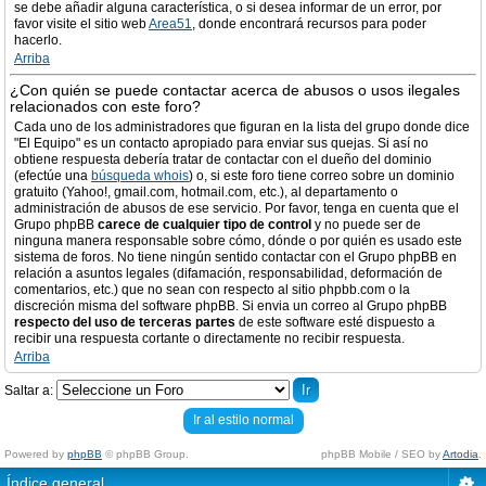
se debe añadir alguna característica, o si desea informar de un error, por
favor visite el sitio web
Area51
, donde encontrará recursos para poder
hacerlo.
Arriba
¿Con quién se puede contactar acerca de abusos o usos ilegales
relacionados con este foro?
Cada uno de los administradores que figuran en la lista del grupo donde dice
"El Equipo" es un contacto apropiado para enviar sus quejas. Si así no
obtiene respuesta debería tratar de contactar con el dueño del dominio
(efectúe una
búsqueda whois
) o, si este foro tiene correo sobre un dominio
gratuito (Yahoo!, gmail.com, hotmail.com, etc.), al departamento o
administración de abusos de ese servicio. Por favor, tenga en cuenta que el
Grupo phpBB
carece de cualquier tipo de control
y no puede ser de
ninguna manera responsable sobre cómo, dónde o por quién es usado este
sistema de foros. No tiene ningún sentido contactar con el Grupo phpBB en
relación a asuntos legales (difamación, responsabilidad, deformación de
comentarios, etc.) que no sean con respecto al sitio phpbb.com o la
discreción misma del software phpBB. Si envia un correo al Grupo phpBB
respecto del uso de terceras partes
de este software esté dispuesto a
recibir una respuesta cortante o directamente no recibir respuesta.
Arriba
Saltar a:
Ir al estilo normal
Powered by
phpBB
© phpBB Group.
phpBB Mobile / SEO by
Artodia
.
Índice general