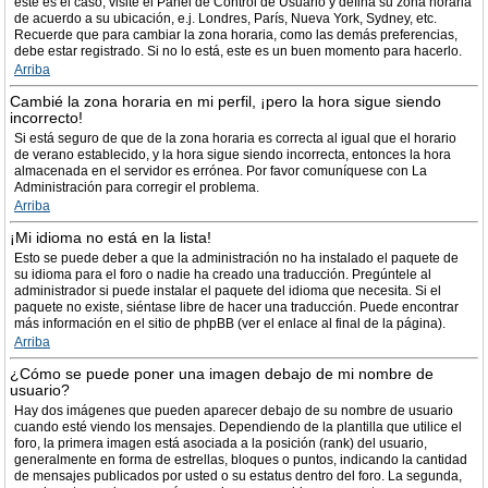
este es el caso, visite el Panel de Control de Usuario y defina su zona horaria
de acuerdo a su ubicación, e.j. Londres, París, Nueva York, Sydney, etc.
Recuerde que para cambiar la zona horaria, como las demás preferencias,
debe estar registrado. Si no lo está, este es un buen momento para hacerlo.
Arriba
Cambié la zona horaria en mi perfil, ¡pero la hora sigue siendo
incorrecto!
Si está seguro de que de la zona horaria es correcta al igual que el horario
de verano establecido, y la hora sigue siendo incorrecta, entonces la hora
almacenada en el servidor es errónea. Por favor comuníquese con La
Administración para corregir el problema.
Arriba
¡Mi idioma no está en la lista!
Esto se puede deber a que la administración no ha instalado el paquete de
su idioma para el foro o nadie ha creado una traducción. Pregúntele al
administrador si puede instalar el paquete del idioma que necesita. Si el
paquete no existe, siéntase libre de hacer una traducción. Puede encontrar
más información en el sitio de phpBB (ver el enlace al final de la página).
Arriba
¿Cómo se puede poner una imagen debajo de mi nombre de
usuario?
Hay dos imágenes que pueden aparecer debajo de su nombre de usuario
cuando esté viendo los mensajes. Dependiendo de la plantilla que utilice el
foro, la primera imagen está asociada a la posición (rank) del usuario,
generalmente en forma de estrellas, bloques o puntos, indicando la cantidad
de mensajes publicados por usted o su estatus dentro del foro. La segunda,