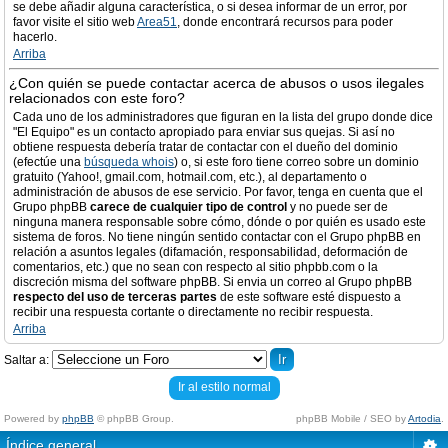
se debe añadir alguna característica, o si desea informar de un error, por
favor visite el sitio web
Area51
, donde encontrará recursos para poder
hacerlo.
Arriba
¿Con quién se puede contactar acerca de abusos o usos ilegales
relacionados con este foro?
Cada uno de los administradores que figuran en la lista del grupo donde dice
"El Equipo" es un contacto apropiado para enviar sus quejas. Si así no
obtiene respuesta debería tratar de contactar con el dueño del dominio
(efectúe una
búsqueda whois
) o, si este foro tiene correo sobre un dominio
gratuito (Yahoo!, gmail.com, hotmail.com, etc.), al departamento o
administración de abusos de ese servicio. Por favor, tenga en cuenta que el
Grupo phpBB
carece de cualquier tipo de control
y no puede ser de
ninguna manera responsable sobre cómo, dónde o por quién es usado este
sistema de foros. No tiene ningún sentido contactar con el Grupo phpBB en
relación a asuntos legales (difamación, responsabilidad, deformación de
comentarios, etc.) que no sean con respecto al sitio phpbb.com o la
discreción misma del software phpBB. Si envia un correo al Grupo phpBB
respecto del uso de terceras partes
de este software esté dispuesto a
recibir una respuesta cortante o directamente no recibir respuesta.
Arriba
Saltar a:
Ir al estilo normal
Powered by
phpBB
© phpBB Group.
phpBB Mobile / SEO by
Artodia
.
Índice general