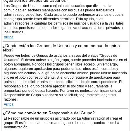
¿Qué son los Grupos de Usuarios?
Los Grupos de Usuarios son conjuntos de usuarios que dividen a la
comunidad en sectores manejables con los cuales puede trabajar los
administradores del foro. Cada usuario puede pertenecer a varios grupos y
cada grupo puede tener diferentes permisos. Esto ayuda, a los
administradores, a cambiar los permisos de muchos usuarios a la vez, tales
como los permisos de moderador, o garantizar el acceso a foros privados a
los usuarios.
Arriba
¿Donde están los Grupos de Usuarios y como me puedo unir a
ellos?
Puede ver todos los Grupos de usuarios a través del enlace "Grupos de
Usuarios". Si desea unirse a algún grupo, puede proceder haciendo clic en el
botón apropiado. No todos los grupos tienen libre acceso. Sin embargo,
algunos requieren aprobación para poder unirse, otros están cerrados y
algunos son ocultos. Si el grupo se encuentra abierto, puede unirse haciendo
clic en el botón correspondiente. Si el grupo requiere de aprobación para
unirse, puede solicitar unirse haciendo clic en el botón correspondiente. El
responsable del grupo deberá aprobar su solicitud y seguramente le
preguntará por qué desea hacerlo. Por favor no moleste continuamente al
Responsable de Grupo si rechaza su solicitud; seguramente tenga sus
razones.
Arriba
¿Cómo me convierto en Responsable del Grupo?
El Responsable de un grupo es asignado por La Administración al crear el
grupo. Si está interesado en crear un grupo de usuarios, contacte con La
Administración.