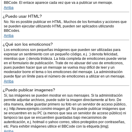
BBCode. El enlace aparece cada vez que va a publicar un mensaje.
Arriba
¿Puedo usar HTML?
No. No es posible publicar en HTML. Muchos de los formatos y acciones que
se pueden ejecutar utilizando HTML pueden ser aplicados utilizando
BBCodes.
Arriba
¿Qué son los emoticonos?
Los emoticonos son pequeñas imágenes que pueden ser utilizadas para
expresar un sentimiento con un pequeño código, e.j. :) denota felicidad,
mientras que :( denota tristeza. La lista completa de emoticones puede verse
en el formulario de publicación. Trate de no abusar del uso de emoticonos,
pues pueden hacer que un mensaje se vuelva muy difícil de leer y un
moderador borre el tema o los emoticones del mensaje. La administración
puede fijar un límite para el número de emoticones a utilizar en un mensaje.
Arriba
¿Puedo publicar imagenes?
Sí, las imágenes se pueden mostrar en sus mensajes. Si la administración
permite adjuntar archivos, puede subir la imagen directamente al foro. De
otra manera, debe guardar primero su foto en un servidor de acceso público,
e.j. http://www.ejemplo.com/mi-imagen.gif. No puede publicar imágenes que
se encuentren en su PC (a menos que sea un servidor de acceso público) ni
tampoco las que se encuentren guardadas bajo mecanismos de
autenticación, e.j. hotmail o yahoo correo, sitios protegidos por contraseñas,
etc. Para exhibir imágenes utilice el BBCode con la etiqueta [img].
Arriba