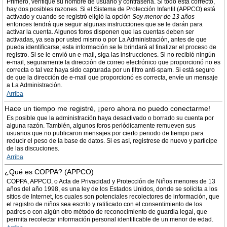
Primero, verifique su nombre de usuario y contraseña. Si todo está correcto,
hay dos posibles razones. Si el Sistema de Protección Infantil (APPCO) está
activado y cuando se registró eligió la opción
Soy menor de 13 años
entonces tendrá que seguir algunas instrucciones que se le darán para
activar la cuenta. Algunos foros disponen que las cuentas deben ser
activadas, ya sea por usted mismo o por La Administración, antes de que
pueda identificarse; esta información se le brindará al finalizar el proceso de
registro. Si se le envió un e-mail, siga las instrucciones. Si no recibió ningún
e-mail, seguramente la dirección de correo electrónico que proporcionó no es
correcta o tal vez haya sido capturada por un filtro anti-spam. Si está seguro
de que la dirección de e-mail que proporcionó es correcta, envíe un mensaje
a La Administración.
Arriba
Hace un tiempo me registré, ¡pero ahora no puedo conectarme!
Es posible que la administración haya desactivado o borrado su cuenta por
alguna razón. También, algunos foros periódicamente remueven sus
usuarios que no publicaron mensajes por cierto periodo de tiempo para
reducir el peso de la base de datos. Si es así, registrese de nuevo y participe
de las discuciones.
Arriba
¿Qué es COPPA? (APPCO)
COPPA, APPCO, o Acta de Privacidad y Protección de Niños menores de 13
años del año 1998, es una ley de los Estados Unidos, donde se solicita a los
sitios de Internet, los cuales son potenciales recolectores de información, que
el registro de niños sea escrito y ratificado con el consentimiento de los
padres o con algún otro método de reconocimiento de guardia legal, que
permita recolectar información personal identificable de un menor de edad.