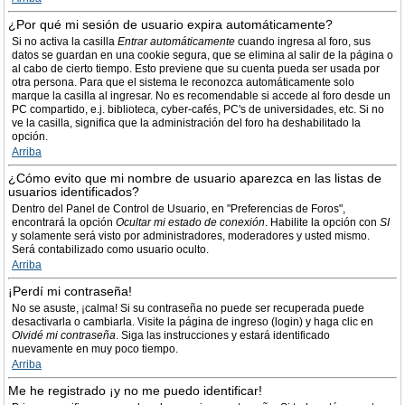
¿Por qué mi sesión de usuario expira automáticamente?
Si no activa la casilla
Entrar automáticamente
cuando ingresa al foro, sus
datos se guardan en una cookie segura, que se elimina al salir de la página o
al cabo de cierto tiempo. Esto previene que su cuenta pueda ser usada por
otra persona. Para que el sistema le reconozca automáticamente solo
marque la casilla al ingresar. No es recomendable si accede al foro desde un
PC compartido, e.j. biblioteca, cyber-cafés, PC's de universidades, etc. Si no
ve la casilla, significa que la administración del foro ha deshabilitado la
opción.
Arriba
¿Cómo evito que mi nombre de usuario aparezca en las listas de
usuarios identificados?
Dentro del Panel de Control de Usuario, en "Preferencias de Foros",
encontrará la opción
Ocultar mi estado de conexión
. Habilite la opción con
SI
y solamente será visto por administradores, moderadores y usted mismo.
Será contabilizado como usuario oculto.
Arriba
¡Perdí mi contraseña!
No se asuste, ¡calma! Si su contraseña no puede ser recuperada puede
desactivarla o cambiarla. Visite la página de ingreso (login) y haga clic en
Olvidé mi contraseña
. Siga las instrucciones y estará identificado
nuevamente en muy poco tiempo.
Arriba
Me he registrado ¡y no me puedo identificar!