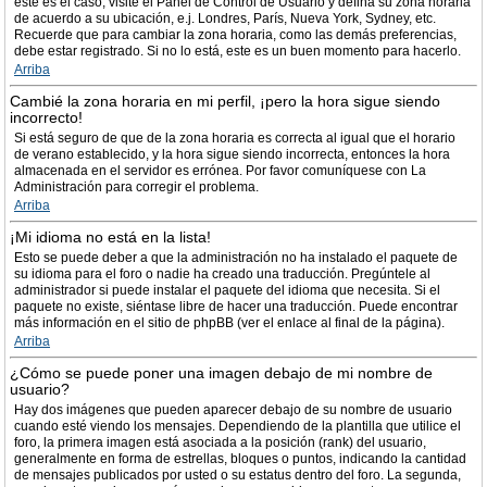
este es el caso, visite el Panel de Control de Usuario y defina su zona horaria
de acuerdo a su ubicación, e.j. Londres, París, Nueva York, Sydney, etc.
Recuerde que para cambiar la zona horaria, como las demás preferencias,
debe estar registrado. Si no lo está, este es un buen momento para hacerlo.
Arriba
Cambié la zona horaria en mi perfil, ¡pero la hora sigue siendo
incorrecto!
Si está seguro de que de la zona horaria es correcta al igual que el horario
de verano establecido, y la hora sigue siendo incorrecta, entonces la hora
almacenada en el servidor es errónea. Por favor comuníquese con La
Administración para corregir el problema.
Arriba
¡Mi idioma no está en la lista!
Esto se puede deber a que la administración no ha instalado el paquete de
su idioma para el foro o nadie ha creado una traducción. Pregúntele al
administrador si puede instalar el paquete del idioma que necesita. Si el
paquete no existe, siéntase libre de hacer una traducción. Puede encontrar
más información en el sitio de phpBB (ver el enlace al final de la página).
Arriba
¿Cómo se puede poner una imagen debajo de mi nombre de
usuario?
Hay dos imágenes que pueden aparecer debajo de su nombre de usuario
cuando esté viendo los mensajes. Dependiendo de la plantilla que utilice el
foro, la primera imagen está asociada a la posición (rank) del usuario,
generalmente en forma de estrellas, bloques o puntos, indicando la cantidad
de mensajes publicados por usted o su estatus dentro del foro. La segunda,