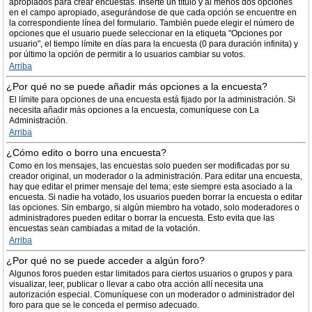
apropiados para crear encuestas. Inserte un título y al menos dos opciones
en el campo apropiado, asegurándose de que cada opción se encuentre en
la correspondiente línea del formulario. También puede elegir el número de
opciones que el usuario puede seleccionar en la etiqueta "Opciones por
usuario", el tiempo límite en días para la encuesta (0 para duración infinita) y
por último la opción de permitir a lo usuarios cambiar su votos.
Arriba
¿Por qué no se puede añadir más opciones a la encuesta?
El límite para opciones de una encuesta está fijado por la administración. Si
necesita añadir más opciones a la encuesta, comuníquese con La
Administración.
Arriba
¿Cómo edito o borro una encuesta?
Como en los mensajes, las encuestas solo pueden ser modificadas por su
creador original, un moderador o la administración. Para editar una encuesta,
hay que editar el primer mensaje del tema; este siempre esta asociado a la
encuesta. Si nadie ha votado, los usuarios pueden borrar la encuesta o editar
las opciones. Sin embargo, si algún miembro ha votado, solo moderadores o
administradores pueden editar o borrar la encuesta. Esto evita que las
encuestas sean cambiadas a mitad de la votación.
Arriba
¿Por qué no se puede acceder a algún foro?
Algunos foros pueden estar limitados para ciertos usuarios o grupos y para
visualizar, leer, publicar o llevar a cabo otra acción allí necesita una
autorización especial. Comuníquese con un moderador o administrador del
foro para que se le conceda el permiso adecuado.