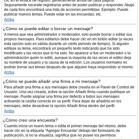
clic en el enlace de registro, generalmente arriba de cada página.
Seguramente necesite registrarse antes de poder publicar y responder. Abajo
de cada foro encontrará una lista de acciones permitidas. Ejemplo: Puede
publicar nuevos temas, Puede votar en las encuestas, etc.
Arriba
¿Cómo se puede editar o borrar un mensaje?
A menos que sea administrador o moderador, solo puede borrar o editar sus
propios mensajes. Para editarlos debe hacer clic en en botón
editar
(a veces
esta opción solo es válida durante un cierto periodo de tiempo). Si alguien
editase su tema, encontrará un pequeño texto indicando que ha sido
modificado y las veces que lo ha sido. No aparece si fue un moderador o la
administración quién lo editó, aunque la mayoría de las veces el editor deja
su nombre de usuario y la causa de la edición. Los usuarios normales no
podrán borrar sus temas después de que alguien haya respondido al mismo.
Arriba
¿Cómo se puede añadir una firma a mi mensaje?
Para añadir una firma a sus mensajes debe crearla en el Panel de Control de
Usuario. Una vez creada, active la opción
Añadir firma
cuando publique un
mensaje. Puede asignar una firma por defecto a todos sus mensajes
activando la casilla correcta en su perfil. Para dejar de añadirla en los
mensajes, debe desactivar la opción
Añadir firma
dentro del perfil.
Arriba
¿Cómo creo una encuesta?
Cuando inicia un nuevo tema o edita el primer mensaje del mismo, debe
hacer clic en la etiqueta "Agregar Encuesta" debajo del formulario de
publicación; si no la visualiza, significa que no posee los permisos