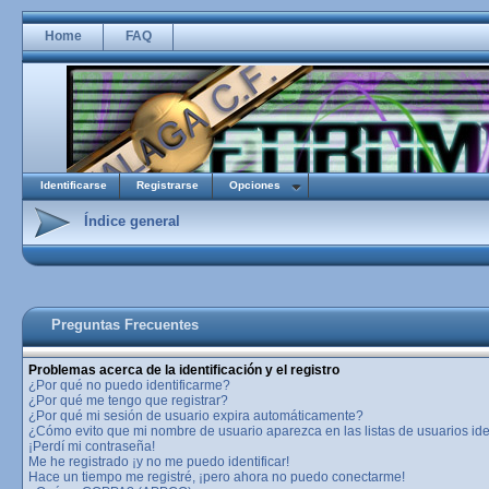
Home
FAQ
Identificarse
Registrarse
Opciones
Índice general
Preguntas Frecuentes
Problemas acerca de la identificación y el registro
¿Por qué no puedo identificarme?
¿Por qué me tengo que registrar?
¿Por qué mi sesión de usuario expira automáticamente?
¿Cómo evito que mi nombre de usuario aparezca en las listas de usuarios ide
¡Perdí mi contraseña!
Me he registrado ¡y no me puedo identificar!
Hace un tiempo me registré, ¡pero ahora no puedo conectarme!