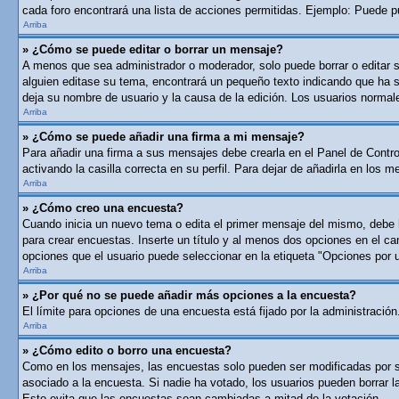
cada foro encontrará una lista de acciones permitidas. Ejemplo: Puede p
Arriba
» ¿Cómo se puede editar o borrar un mensaje?
A menos que sea administrador o moderador, solo puede borrar o editar 
alguien editase su tema, encontrará un pequeño texto indicando que ha si
deja su nombre de usuario y la causa de la edición. Los usuarios norma
Arriba
» ¿Cómo se puede añadir una firma a mi mensaje?
Para añadir una firma a sus mensajes debe crearla en el Panel de Contro
activando la casilla correcta en su perfil. Para dejar de añadirla en los 
Arriba
» ¿Cómo creo una encuesta?
Cuando inicia un nuevo tema o edita el primer mensaje del mismo, debe ha
para crear encuestas. Inserte un título y al menos dos opciones en el c
opciones que el usuario puede seleccionar en la etiqueta "Opciones por usu
Arriba
» ¿Por qué no se puede añadir más opciones a la encuesta?
El límite para opciones de una encuesta está fijado por la administraci
Arriba
» ¿Cómo edito o borro una encuesta?
Como en los mensajes, las encuestas solo pueden ser modificadas por su 
asociado a la encuesta. Si nadie ha votado, los usuarios pueden borrar 
Esto evita que las encuestas sean cambiadas a mitad de la votación.