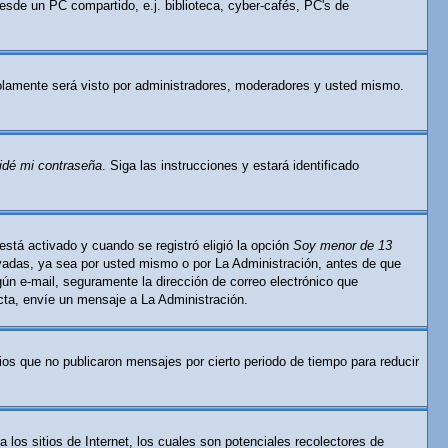
esde un PC compartido, e.j. biblioteca, cyber-cafés, PC's de
lamente será visto por administradores, moderadores y usted mismo.
idé mi contraseña
. Siga las instrucciones y estará identificado
está activado y cuando se registró eligió la opción
Soy menor de 13
ivadas, ya sea por usted mismo o por La Administración, antes de que
ingún e-mail, seguramente la dirección de correo electrónico que
ecta, envíe un mensaje a La Administración.
os que no publicaron mensajes por cierto periodo de tiempo para reducir
os sitios de Internet, los cuales son potenciales recolectores de