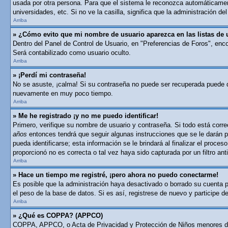
usada por otra persona. Para que el sistema le reconozca automáticament
universidades, etc. Si no ve la casilla, significa que la administración del
Arriba
» ¿Cómo evito que mi nombre de usuario aparezca en las listas de 
Dentro del Panel de Control de Usuario, en "Preferencias de Foros", enc
Será contabilizado como usuario oculto.
Arriba
» ¡Perdí mi contraseña!
No se asuste, ¡calma! Si su contraseña no puede ser recuperada puede des
nuevamente en muy poco tiempo.
Arriba
» Me he registrado ¡y no me puedo identificar!
Primero, verifique su nombre de usuario y contraseña. Si todo está corre
años
entonces tendrá que seguir algunas instrucciones que se le darán p
pueda identificarse; esta información se le brindará al finalizar el proces
proporcionó no es correcta o tal vez haya sido capturada por un filtro a
Arriba
» Hace un tiempo me registré, ¡pero ahora no puedo conectarme!
Es posible que la administración haya desactivado o borrado su cuenta 
el peso de la base de datos. Si es así, registrese de nuevo y participe d
Arriba
» ¿Qué es COPPA? (APPCO)
COPPA, APPCO, o Acta de Privacidad y Protección de Niños menores de 13