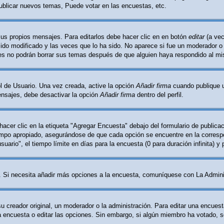
ublicar nuevos temas, Puede votar en las encuestas, etc.
sus propios mensajes. Para editarlos debe hacer clic en en botón
editar
(a vec
do modificado y las veces que lo ha sido. No aparece si fue un moderador o l
les no podrán borrar sus temas después de que alguien haya respondido al m
l de Usuario. Una vez creada, active la opción
Añadir firma
cuando publique u
mensajes, debe desactivar la opción
Añadir firma
dentro del perfil.
cer clic en la etiqueta "Agregar Encuesta" debajo del formulario de publicaci
ampo apropiado, asegurándose de que cada opción se encuentre en la correspo
ario", el tiempo límite en días para la encuesta (0 para duración infinita) y 
ón. Si necesita añadir más opciones a la encuesta, comuníquese con La Admini
creador original, un moderador o la administración. Para editar una encuest
la encuesta o editar las opciones. Sin embargo, si algún miembro ha votado, 