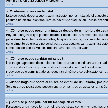
Administración para corregir el problema.
Arriba
» ¡Mi idioma no está en la lista!
Esto se puede deber a que la administración no ha instalado el paquete de
paquete no existe, siéntase libre de hacer una traducción. Puede encontra
Arriba
» ¿Cómo se puede poner una imagen debajo de mi nombre de usua
Hay dos imágenes que pueden aparecer debajo de su nombre de usuario cua
generalmente en forma de estrellas, bloques o puntos, indicando la can
generalmente es única o personal para cada usuario. Es la administració
comuníquese con La Administración para que sea activada.
Arriba
» ¿Cómo se puede cambiar mi rango?
Los rangos aparecen debajo del nombre de usuario e indican la cantidad d
su rango directamente ya que está determinado por la administración. Por
moderadores o administradores reducirán el número de publicaciones real
Arriba
» Cuando hago clic sobre el enlace de e-mail de un usuario, ¡me pid
Solo usuarios registrados pueden enviar e-mail a otros usuarios a través 
Arriba
» ¿Cómo se puede publicar un mensaje en el foro?
Para publicar un nuevo tema en el foro regístrate como miembro, haciend