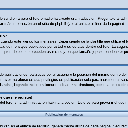
 su idioma para el foro o nadie ha creado una traducción. Pregúntele al admin
r más información en el sitio de phpBB (ver el enlace al final de la página).
rio?
ndo esté viendo los mensajes. Dependiendo de la plantilla que utilice el for
tidad de mensajes publicados por usted o su estatus dentro del foro. La se
n quien decide si se pueden usar o no y en que tamaño y peso pueden ser pub
e publicaciones realizadas por el usuario o la posición del mismo dentro del
 favor, no abuse de sus privilegios de publicación solo para incrementar su r
izadas, llegando incluso a tomar medidas mas drásticas, como la expulsión d
e que me registre!
del foro, si la administración habilita la opción. Esto es para prevenir el uso
Publicación de mensajes
o clic en el enlace de registro, generalmente arriba de cada página. Segurame