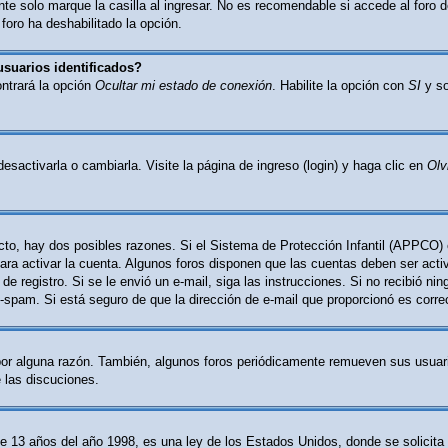
e solo marque la casilla al ingresar. No es recomendable si accede al foro d
 foro ha deshabilitado la opción.
usuarios identificados?
ontrará la opción
Ocultar mi estado de conexión
. Habilite la opción con
SI
y so
activarla o cambiarla. Visite la página de ingreso (login) y haga clic en
Olv
cto, hay dos posibles razones. Si el Sistema de Protección Infantil (APPCO) 
ara activar la cuenta. Algunos foros disponen que las cuentas deben ser act
o de registro. Si se le envió un e-mail, siga las instrucciones. Si no recibió n
nti-spam. Si está seguro de que la dirección de e-mail que proporcionó es corr
por alguna razón. También, algunos foros periódicamente remueven sus usuari
e las discuciones.
 años del año 1998, es una ley de los Estados Unidos, donde se solicita a l