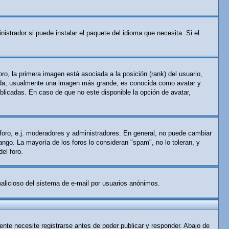
istrador si puede instalar el paquete del idioma que necesita. Si el
o, la primera imagen está asociada a la posición (rank) del usuario,
gunda, usualmente una imagen más grande, es conocida como avatar y
licadas. En caso de que no este disponible la opción de avatar,
 foro, e.j. moderadores y administradores. En general, no puede cambiar
ango. La mayoría de los foros lo consideran "spam", no lo toleran, y
el foro.
 malicioso del sistema de e-mail por usuarios anónimos.
nte necesite registrarse antes de poder publicar y responder. Abajo de