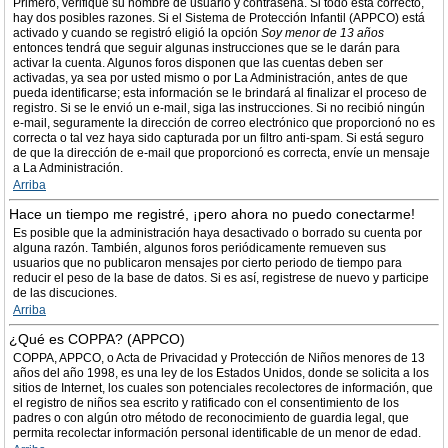
Primero, verifique su nombre de usuario y contraseña. Si todo está correcto,
hay dos posibles razones. Si el Sistema de Protección Infantil (APPCO) está
activado y cuando se registró eligió la opción
Soy menor de 13 años
entonces tendrá que seguir algunas instrucciones que se le darán para
activar la cuenta. Algunos foros disponen que las cuentas deben ser
activadas, ya sea por usted mismo o por La Administración, antes de que
pueda identificarse; esta información se le brindará al finalizar el proceso de
registro. Si se le envió un e-mail, siga las instrucciones. Si no recibió ningún
e-mail, seguramente la dirección de correo electrónico que proporcionó no es
correcta o tal vez haya sido capturada por un filtro anti-spam. Si está seguro
de que la dirección de e-mail que proporcionó es correcta, envíe un mensaje
a La Administración.
Arriba
Hace un tiempo me registré, ¡pero ahora no puedo conectarme!
Es posible que la administración haya desactivado o borrado su cuenta por
alguna razón. También, algunos foros periódicamente remueven sus
usuarios que no publicaron mensajes por cierto periodo de tiempo para
reducir el peso de la base de datos. Si es así, registrese de nuevo y participe
de las discuciones.
Arriba
¿Qué es COPPA? (APPCO)
COPPA, APPCO, o Acta de Privacidad y Protección de Niños menores de 13
años del año 1998, es una ley de los Estados Unidos, donde se solicita a los
sitios de Internet, los cuales son potenciales recolectores de información, que
el registro de niños sea escrito y ratificado con el consentimiento de los
padres o con algún otro método de reconocimiento de guardia legal, que
permita recolectar información personal identificable de un menor de edad.