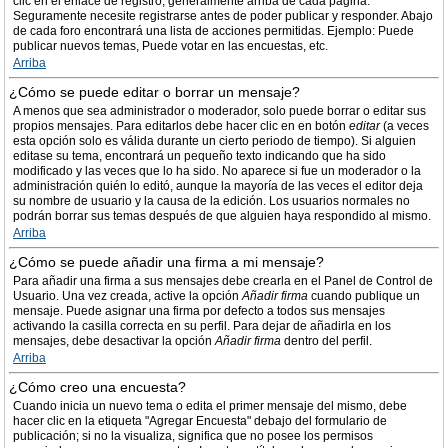
clic en el enlace de registro, generalmente arriba de cada página.
Seguramente necesite registrarse antes de poder publicar y responder. Abajo
de cada foro encontrará una lista de acciones permitidas. Ejemplo: Puede
publicar nuevos temas, Puede votar en las encuestas, etc.
Arriba
¿Cómo se puede editar o borrar un mensaje?
A menos que sea administrador o moderador, solo puede borrar o editar sus
propios mensajes. Para editarlos debe hacer clic en en botón
editar
(a veces
esta opción solo es válida durante un cierto periodo de tiempo). Si alguien
editase su tema, encontrará un pequeño texto indicando que ha sido
modificado y las veces que lo ha sido. No aparece si fue un moderador o la
administración quién lo editó, aunque la mayoría de las veces el editor deja
su nombre de usuario y la causa de la edición. Los usuarios normales no
podrán borrar sus temas después de que alguien haya respondido al mismo.
Arriba
¿Cómo se puede añadir una firma a mi mensaje?
Para añadir una firma a sus mensajes debe crearla en el Panel de Control de
Usuario. Una vez creada, active la opción
Añadir firma
cuando publique un
mensaje. Puede asignar una firma por defecto a todos sus mensajes
activando la casilla correcta en su perfil. Para dejar de añadirla en los
mensajes, debe desactivar la opción
Añadir firma
dentro del perfil.
Arriba
¿Cómo creo una encuesta?
Cuando inicia un nuevo tema o edita el primer mensaje del mismo, debe
hacer clic en la etiqueta "Agregar Encuesta" debajo del formulario de
publicación; si no la visualiza, significa que no posee los permisos