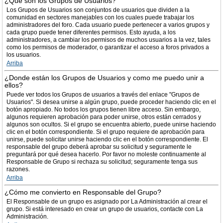
¿Qué son los Grupos de Usuarios?
Los Grupos de Usuarios son conjuntos de usuarios que dividen a la
comunidad en sectores manejables con los cuales puede trabajar los
administradores del foro. Cada usuario puede pertenecer a varios grupos y
cada grupo puede tener diferentes permisos. Esto ayuda, a los
administradores, a cambiar los permisos de muchos usuarios a la vez, tales
como los permisos de moderador, o garantizar el acceso a foros privados a
los usuarios.
Arriba
¿Donde están los Grupos de Usuarios y como me puedo unir a
ellos?
Puede ver todos los Grupos de usuarios a través del enlace "Grupos de
Usuarios". Si desea unirse a algún grupo, puede proceder haciendo clic en el
botón apropiado. No todos los grupos tienen libre acceso. Sin embargo,
algunos requieren aprobación para poder unirse, otros están cerrados y
algunos son ocultos. Si el grupo se encuentra abierto, puede unirse haciendo
clic en el botón correspondiente. Si el grupo requiere de aprobación para
unirse, puede solicitar unirse haciendo clic en el botón correspondiente. El
responsable del grupo deberá aprobar su solicitud y seguramente le
preguntará por qué desea hacerlo. Por favor no moleste continuamente al
Responsable de Grupo si rechaza su solicitud; seguramente tenga sus
razones.
Arriba
¿Cómo me convierto en Responsable del Grupo?
El Responsable de un grupo es asignado por La Administración al crear el
grupo. Si está interesado en crear un grupo de usuarios, contacte con La
Administración.