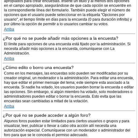
apropiados para crear encuestas. Inserte un título y al menos dos opciones
en el campo apropiado, asegurándose de que cada opción se encuentre en
la correspondiente línea del formulario. También puede elegir el número de
opciones que el usuario puede seleccionar en la etiqueta "Opciones por
usuario", el tiempo límite en días para la encuesta (0 para duración infinita) y
por último la opción de permitir a lo usuarios cambiar su votos.
Arriba
¿Por qué no se puede añadir más opciones a la encuesta?
El límite para opciones de una encuesta está fijado por la administración. Si
necesita añadir más opciones a la encuesta, comuníquese con La
Administración.
Arriba
¿Cómo edito o borro una encuesta?
Como en los mensajes, las encuestas solo pueden ser modificadas por su
creador original, un moderador o la administración. Para editar una encuesta,
hay que editar el primer mensaje del tema; este siempre esta asociado a la
encuesta. Si nadie ha votado, los usuarios pueden borrar la encuesta o editar
las opciones. Sin embargo, si algún miembro ha votado, solo moderadores o
administradores pueden editar o borrar la encuesta. Esto evita que las
encuestas sean cambiadas a mitad de la votación.
Arriba
¿Por qué no se puede acceder a algún foro?
Algunos foros pueden estar limitados para ciertos usuarios o grupos y para
visualizar, leer, publicar o llevar a cabo otra acción allí necesita una
autorización especial. Comuníquese con un moderador o administrador del
foro para que se le conceda el permiso adecuado.