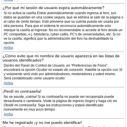
¿Por qué mi sesión de usuario expira automáticamente?
Si no activa la casilla
Entrar automáticamente
cuando ingresa al foro, sus
datos se guardan en una cookie segura, que se elimina al salir de la página o
al cabo de cierto tiempo. Esto previene que su cuenta pueda ser usada por
otra persona. Para que el sistema le reconozca automáticamente solo
marque la casilla al ingresar. No es recomendable si accede al foro desde un
PC compartido, e.j. biblioteca, cyber-cafés, PC's de universidades, etc. Si no
ve la casilla, significa que la administración del foro ha deshabilitado la
opción.
Arriba
¿Cómo evito que mi nombre de usuario aparezca en las listas de
usuarios identificados?
Dentro del Panel de Control de Usuario, en "Preferencias de Foros",
encontrará la opción
Ocultar mi estado de conexión
. Habilite la opción con
SI
y solamente será visto por administradores, moderadores y usted mismo.
Será contabilizado como usuario oculto.
Arriba
¡Perdí mi contraseña!
No se asuste, ¡calma! Si su contraseña no puede ser recuperada puede
desactivarla o cambiarla. Visite la página de ingreso (login) y haga clic en
Olvidé mi contraseña
. Siga las instrucciones y estará identificado
nuevamente en muy poco tiempo.
Arriba
Me he registrado ¡y no me puedo identificar!