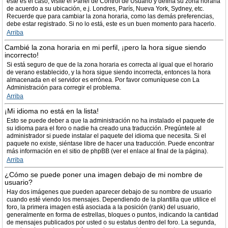
este es el caso, visite el Panel de Control de Usuario y defina su zona horaria
de acuerdo a su ubicación, e.j. Londres, París, Nueva York, Sydney, etc.
Recuerde que para cambiar la zona horaria, como las demás preferencias,
debe estar registrado. Si no lo está, este es un buen momento para hacerlo.
Arriba
Cambié la zona horaria en mi perfil, ¡pero la hora sigue siendo
incorrecto!
Si está seguro de que de la zona horaria es correcta al igual que el horario
de verano establecido, y la hora sigue siendo incorrecta, entonces la hora
almacenada en el servidor es errónea. Por favor comuníquese con La
Administración para corregir el problema.
Arriba
¡Mi idioma no está en la lista!
Esto se puede deber a que la administración no ha instalado el paquete de
su idioma para el foro o nadie ha creado una traducción. Pregúntele al
administrador si puede instalar el paquete del idioma que necesita. Si el
paquete no existe, siéntase libre de hacer una traducción. Puede encontrar
más información en el sitio de phpBB (ver el enlace al final de la página).
Arriba
¿Cómo se puede poner una imagen debajo de mi nombre de
usuario?
Hay dos imágenes que pueden aparecer debajo de su nombre de usuario
cuando esté viendo los mensajes. Dependiendo de la plantilla que utilice el
foro, la primera imagen está asociada a la posición (rank) del usuario,
generalmente en forma de estrellas, bloques o puntos, indicando la cantidad
de mensajes publicados por usted o su estatus dentro del foro. La segunda,