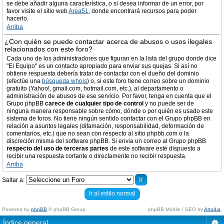
se debe añadir alguna característica, o si desea informar de un error, por
favor visite el sitio web
Area51
, donde encontrará recursos para poder
hacerlo.
Arriba
¿Con quién se puede contactar acerca de abusos o usos ilegales
relacionados con este foro?
Cada uno de los administradores que figuran en la lista del grupo donde dice
"El Equipo" es un contacto apropiado para enviar sus quejas. Si así no
obtiene respuesta debería tratar de contactar con el dueño del dominio
(efectúe una
búsqueda whois
) o, si este foro tiene correo sobre un dominio
gratuito (Yahoo!, gmail.com, hotmail.com, etc.), al departamento o
administración de abusos de ese servicio. Por favor, tenga en cuenta que el
Grupo phpBB
carece de cualquier tipo de control
y no puede ser de
ninguna manera responsable sobre cómo, dónde o por quién es usado este
sistema de foros. No tiene ningún sentido contactar con el Grupo phpBB en
relación a asuntos legales (difamación, responsabilidad, deformación de
comentarios, etc.) que no sean con respecto al sitio phpbb.com o la
discreción misma del software phpBB. Si envia un correo al Grupo phpBB
respecto del uso de terceras partes
de este software esté dispuesto a
recibir una respuesta cortante o directamente no recibir respuesta.
Arriba
Saltar a:
Ir al estilo normal
Powered by
phpBB
© phpBB Group.
phpBB Mobile / SEO by
Artodia
.
Índice general