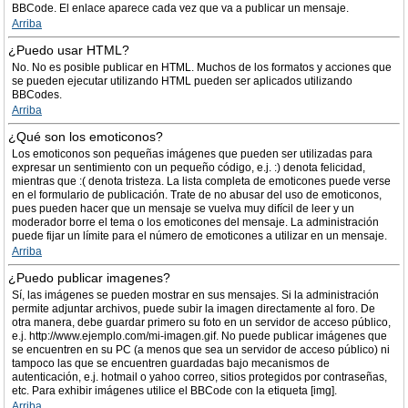
BBCode. El enlace aparece cada vez que va a publicar un mensaje.
Arriba
¿Puedo usar HTML?
No. No es posible publicar en HTML. Muchos de los formatos y acciones que
se pueden ejecutar utilizando HTML pueden ser aplicados utilizando
BBCodes.
Arriba
¿Qué son los emoticonos?
Los emoticonos son pequeñas imágenes que pueden ser utilizadas para
expresar un sentimiento con un pequeño código, e.j. :) denota felicidad,
mientras que :( denota tristeza. La lista completa de emoticones puede verse
en el formulario de publicación. Trate de no abusar del uso de emoticonos,
pues pueden hacer que un mensaje se vuelva muy difícil de leer y un
moderador borre el tema o los emoticones del mensaje. La administración
puede fijar un límite para el número de emoticones a utilizar en un mensaje.
Arriba
¿Puedo publicar imagenes?
Sí, las imágenes se pueden mostrar en sus mensajes. Si la administración
permite adjuntar archivos, puede subir la imagen directamente al foro. De
otra manera, debe guardar primero su foto en un servidor de acceso público,
e.j. http://www.ejemplo.com/mi-imagen.gif. No puede publicar imágenes que
se encuentren en su PC (a menos que sea un servidor de acceso público) ni
tampoco las que se encuentren guardadas bajo mecanismos de
autenticación, e.j. hotmail o yahoo correo, sitios protegidos por contraseñas,
etc. Para exhibir imágenes utilice el BBCode con la etiqueta [img].
Arriba