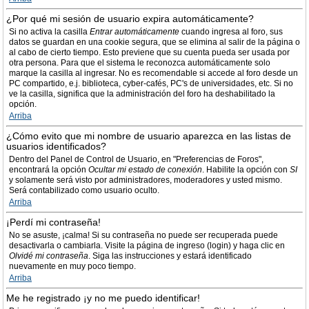
¿Por qué mi sesión de usuario expira automáticamente?
Si no activa la casilla
Entrar automáticamente
cuando ingresa al foro, sus
datos se guardan en una cookie segura, que se elimina al salir de la página o
al cabo de cierto tiempo. Esto previene que su cuenta pueda ser usada por
otra persona. Para que el sistema le reconozca automáticamente solo
marque la casilla al ingresar. No es recomendable si accede al foro desde un
PC compartido, e.j. biblioteca, cyber-cafés, PC's de universidades, etc. Si no
ve la casilla, significa que la administración del foro ha deshabilitado la
opción.
Arriba
¿Cómo evito que mi nombre de usuario aparezca en las listas de
usuarios identificados?
Dentro del Panel de Control de Usuario, en "Preferencias de Foros",
encontrará la opción
Ocultar mi estado de conexión
. Habilite la opción con
SI
y solamente será visto por administradores, moderadores y usted mismo.
Será contabilizado como usuario oculto.
Arriba
¡Perdí mi contraseña!
No se asuste, ¡calma! Si su contraseña no puede ser recuperada puede
desactivarla o cambiarla. Visite la página de ingreso (login) y haga clic en
Olvidé mi contraseña
. Siga las instrucciones y estará identificado
nuevamente en muy poco tiempo.
Arriba
Me he registrado ¡y no me puedo identificar!