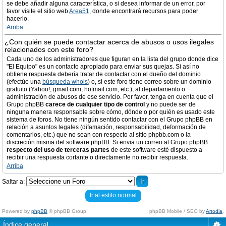
se debe añadir alguna característica, o si desea informar de un error, por
favor visite el sitio web
Area51
, donde encontrará recursos para poder
hacerlo.
Arriba
¿Con quién se puede contactar acerca de abusos o usos ilegales
relacionados con este foro?
Cada uno de los administradores que figuran en la lista del grupo donde dice
"El Equipo" es un contacto apropiado para enviar sus quejas. Si así no
obtiene respuesta debería tratar de contactar con el dueño del dominio
(efectúe una
búsqueda whois
) o, si este foro tiene correo sobre un dominio
gratuito (Yahoo!, gmail.com, hotmail.com, etc.), al departamento o
administración de abusos de ese servicio. Por favor, tenga en cuenta que el
Grupo phpBB
carece de cualquier tipo de control
y no puede ser de
ninguna manera responsable sobre cómo, dónde o por quién es usado este
sistema de foros. No tiene ningún sentido contactar con el Grupo phpBB en
relación a asuntos legales (difamación, responsabilidad, deformación de
comentarios, etc.) que no sean con respecto al sitio phpbb.com o la
discreción misma del software phpBB. Si envia un correo al Grupo phpBB
respecto del uso de terceras partes
de este software esté dispuesto a
recibir una respuesta cortante o directamente no recibir respuesta.
Arriba
Saltar a:
Ir al estilo normal
Powered by
phpBB
© phpBB Group.
phpBB Mobile / SEO by
Artodia
.
Índice general