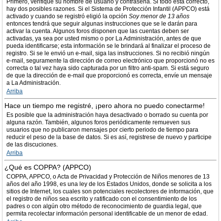
Primero, verifique su nombre de usuario y contraseña. Si todo está correcto,
hay dos posibles razones. Si el Sistema de Protección Infantil (APPCO) está
activado y cuando se registró eligió la opción
Soy menor de 13 años
entonces tendrá que seguir algunas instrucciones que se le darán para
activar la cuenta. Algunos foros disponen que las cuentas deben ser
activadas, ya sea por usted mismo o por La Administración, antes de que
pueda identificarse; esta información se le brindará al finalizar el proceso de
registro. Si se le envió un e-mail, siga las instrucciones. Si no recibió ningún
e-mail, seguramente la dirección de correo electrónico que proporcionó no es
correcta o tal vez haya sido capturada por un filtro anti-spam. Si está seguro
de que la dirección de e-mail que proporcionó es correcta, envíe un mensaje
a La Administración.
Arriba
Hace un tiempo me registré, ¡pero ahora no puedo conectarme!
Es posible que la administración haya desactivado o borrado su cuenta por
alguna razón. También, algunos foros periódicamente remueven sus
usuarios que no publicaron mensajes por cierto periodo de tiempo para
reducir el peso de la base de datos. Si es así, registrese de nuevo y participe
de las discuciones.
Arriba
¿Qué es COPPA? (APPCO)
COPPA, APPCO, o Acta de Privacidad y Protección de Niños menores de 13
años del año 1998, es una ley de los Estados Unidos, donde se solicita a los
sitios de Internet, los cuales son potenciales recolectores de información, que
el registro de niños sea escrito y ratificado con el consentimiento de los
padres o con algún otro método de reconocimiento de guardia legal, que
permita recolectar información personal identificable de un menor de edad.