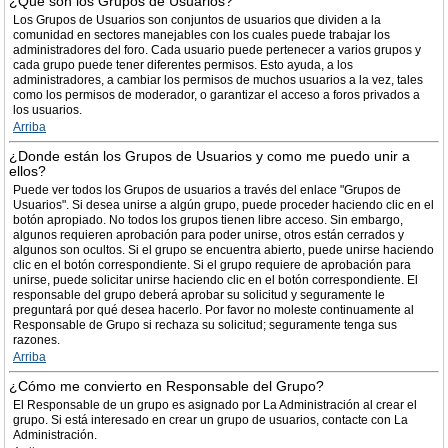
¿Qué son los Grupos de Usuarios?
Los Grupos de Usuarios son conjuntos de usuarios que dividen a la
comunidad en sectores manejables con los cuales puede trabajar los
administradores del foro. Cada usuario puede pertenecer a varios grupos y
cada grupo puede tener diferentes permisos. Esto ayuda, a los
administradores, a cambiar los permisos de muchos usuarios a la vez, tales
como los permisos de moderador, o garantizar el acceso a foros privados a
los usuarios.
Arriba
¿Donde están los Grupos de Usuarios y como me puedo unir a
ellos?
Puede ver todos los Grupos de usuarios a través del enlace "Grupos de
Usuarios". Si desea unirse a algún grupo, puede proceder haciendo clic en el
botón apropiado. No todos los grupos tienen libre acceso. Sin embargo,
algunos requieren aprobación para poder unirse, otros están cerrados y
algunos son ocultos. Si el grupo se encuentra abierto, puede unirse haciendo
clic en el botón correspondiente. Si el grupo requiere de aprobación para
unirse, puede solicitar unirse haciendo clic en el botón correspondiente. El
responsable del grupo deberá aprobar su solicitud y seguramente le
preguntará por qué desea hacerlo. Por favor no moleste continuamente al
Responsable de Grupo si rechaza su solicitud; seguramente tenga sus
razones.
Arriba
¿Cómo me convierto en Responsable del Grupo?
El Responsable de un grupo es asignado por La Administración al crear el
grupo. Si está interesado en crear un grupo de usuarios, contacte con La
Administración.