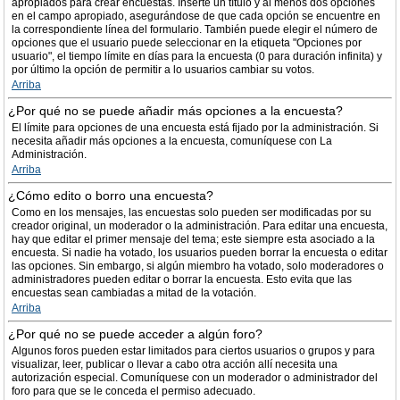
apropiados para crear encuestas. Inserte un título y al menos dos opciones
en el campo apropiado, asegurándose de que cada opción se encuentre en
la correspondiente línea del formulario. También puede elegir el número de
opciones que el usuario puede seleccionar en la etiqueta "Opciones por
usuario", el tiempo límite en días para la encuesta (0 para duración infinita) y
por último la opción de permitir a lo usuarios cambiar su votos.
Arriba
¿Por qué no se puede añadir más opciones a la encuesta?
El límite para opciones de una encuesta está fijado por la administración. Si
necesita añadir más opciones a la encuesta, comuníquese con La
Administración.
Arriba
¿Cómo edito o borro una encuesta?
Como en los mensajes, las encuestas solo pueden ser modificadas por su
creador original, un moderador o la administración. Para editar una encuesta,
hay que editar el primer mensaje del tema; este siempre esta asociado a la
encuesta. Si nadie ha votado, los usuarios pueden borrar la encuesta o editar
las opciones. Sin embargo, si algún miembro ha votado, solo moderadores o
administradores pueden editar o borrar la encuesta. Esto evita que las
encuestas sean cambiadas a mitad de la votación.
Arriba
¿Por qué no se puede acceder a algún foro?
Algunos foros pueden estar limitados para ciertos usuarios o grupos y para
visualizar, leer, publicar o llevar a cabo otra acción allí necesita una
autorización especial. Comuníquese con un moderador o administrador del
foro para que se le conceda el permiso adecuado.