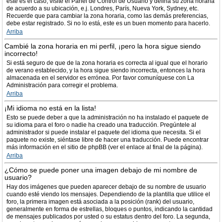
este es el caso, visite el Panel de Control de Usuario y defina su zona horaria
de acuerdo a su ubicación, e.j. Londres, París, Nueva York, Sydney, etc.
Recuerde que para cambiar la zona horaria, como las demás preferencias,
debe estar registrado. Si no lo está, este es un buen momento para hacerlo.
Arriba
Cambié la zona horaria en mi perfil, ¡pero la hora sigue siendo
incorrecto!
Si está seguro de que de la zona horaria es correcta al igual que el horario
de verano establecido, y la hora sigue siendo incorrecta, entonces la hora
almacenada en el servidor es errónea. Por favor comuníquese con La
Administración para corregir el problema.
Arriba
¡Mi idioma no está en la lista!
Esto se puede deber a que la administración no ha instalado el paquete de
su idioma para el foro o nadie ha creado una traducción. Pregúntele al
administrador si puede instalar el paquete del idioma que necesita. Si el
paquete no existe, siéntase libre de hacer una traducción. Puede encontrar
más información en el sitio de phpBB (ver el enlace al final de la página).
Arriba
¿Cómo se puede poner una imagen debajo de mi nombre de
usuario?
Hay dos imágenes que pueden aparecer debajo de su nombre de usuario
cuando esté viendo los mensajes. Dependiendo de la plantilla que utilice el
foro, la primera imagen está asociada a la posición (rank) del usuario,
generalmente en forma de estrellas, bloques o puntos, indicando la cantidad
de mensajes publicados por usted o su estatus dentro del foro. La segunda,