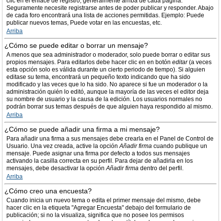
clic en el enlace de registro, generalmente arriba de cada página.
Seguramente necesite registrarse antes de poder publicar y responder. Abajo
de cada foro encontrará una lista de acciones permitidas. Ejemplo: Puede
publicar nuevos temas, Puede votar en las encuestas, etc.
Arriba
¿Cómo se puede editar o borrar un mensaje?
A menos que sea administrador o moderador, solo puede borrar o editar sus
propios mensajes. Para editarlos debe hacer clic en en botón
editar
(a veces
esta opción solo es válida durante un cierto periodo de tiempo). Si alguien
editase su tema, encontrará un pequeño texto indicando que ha sido
modificado y las veces que lo ha sido. No aparece si fue un moderador o la
administración quién lo editó, aunque la mayoría de las veces el editor deja
su nombre de usuario y la causa de la edición. Los usuarios normales no
podrán borrar sus temas después de que alguien haya respondido al mismo.
Arriba
¿Cómo se puede añadir una firma a mi mensaje?
Para añadir una firma a sus mensajes debe crearla en el Panel de Control de
Usuario. Una vez creada, active la opción
Añadir firma
cuando publique un
mensaje. Puede asignar una firma por defecto a todos sus mensajes
activando la casilla correcta en su perfil. Para dejar de añadirla en los
mensajes, debe desactivar la opción
Añadir firma
dentro del perfil.
Arriba
¿Cómo creo una encuesta?
Cuando inicia un nuevo tema o edita el primer mensaje del mismo, debe
hacer clic en la etiqueta "Agregar Encuesta" debajo del formulario de
publicación; si no la visualiza, significa que no posee los permisos