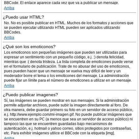
BBCode. El enlace aparece cada vez que va a publicar un mensaje.
Arriba
¿Puedo usar HTML?
No. No es posible publicar en HTML. Muchos de los formatos y acciones que
se pueden ejecutar utilizando HTML pueden ser aplicados utilizando
BBCodes.
Arriba
¿Qué son los emoticonos?
Los emoticonos son pequeñas imágenes que pueden ser utilizadas para
expresar un sentimiento con un pequeño código, e.j. :) denota felicidad,
mientras que :( denota tristeza. La lista completa de emoticones puede verse
en el formulario de publicación. Trate de no abusar del uso de emoticonos,
pues pueden hacer que un mensaje se vuelva muy difícil de leer y un
moderador borre el tema o los emoticones del mensaje. La administración
puede fijar un límite para el número de emoticones a utilizar en un mensaje.
Arriba
¿Puedo publicar imagenes?
Sí, las imágenes se pueden mostrar en sus mensajes. Si la administración
permite adjuntar archivos, puede subir la imagen directamente al foro. De
otra manera, debe guardar primero su foto en un servidor de acceso público,
e.j. http://www.ejemplo.com/mi-imagen.gif. No puede publicar imágenes que
se encuentren en su PC (a menos que sea un servidor de acceso público) ni
tampoco las que se encuentren guardadas bajo mecanismos de
autenticación, e.j. hotmail o yahoo correo, sitios protegidos por contraseñas,
etc. Para exhibir imágenes utilice el BBCode con la etiqueta [img].
Arriba