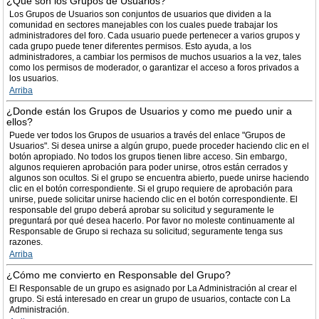
¿Qué son los Grupos de Usuarios?
Los Grupos de Usuarios son conjuntos de usuarios que dividen a la
comunidad en sectores manejables con los cuales puede trabajar los
administradores del foro. Cada usuario puede pertenecer a varios grupos y
cada grupo puede tener diferentes permisos. Esto ayuda, a los
administradores, a cambiar los permisos de muchos usuarios a la vez, tales
como los permisos de moderador, o garantizar el acceso a foros privados a
los usuarios.
Arriba
¿Donde están los Grupos de Usuarios y como me puedo unir a
ellos?
Puede ver todos los Grupos de usuarios a través del enlace "Grupos de
Usuarios". Si desea unirse a algún grupo, puede proceder haciendo clic en el
botón apropiado. No todos los grupos tienen libre acceso. Sin embargo,
algunos requieren aprobación para poder unirse, otros están cerrados y
algunos son ocultos. Si el grupo se encuentra abierto, puede unirse haciendo
clic en el botón correspondiente. Si el grupo requiere de aprobación para
unirse, puede solicitar unirse haciendo clic en el botón correspondiente. El
responsable del grupo deberá aprobar su solicitud y seguramente le
preguntará por qué desea hacerlo. Por favor no moleste continuamente al
Responsable de Grupo si rechaza su solicitud; seguramente tenga sus
razones.
Arriba
¿Cómo me convierto en Responsable del Grupo?
El Responsable de un grupo es asignado por La Administración al crear el
grupo. Si está interesado en crear un grupo de usuarios, contacte con La
Administración.