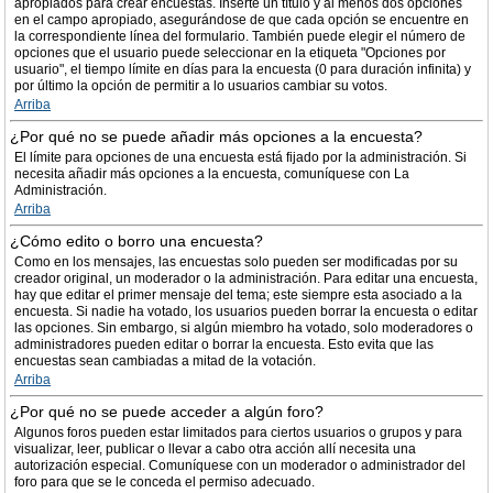
apropiados para crear encuestas. Inserte un título y al menos dos opciones
en el campo apropiado, asegurándose de que cada opción se encuentre en
la correspondiente línea del formulario. También puede elegir el número de
opciones que el usuario puede seleccionar en la etiqueta "Opciones por
usuario", el tiempo límite en días para la encuesta (0 para duración infinita) y
por último la opción de permitir a lo usuarios cambiar su votos.
Arriba
¿Por qué no se puede añadir más opciones a la encuesta?
El límite para opciones de una encuesta está fijado por la administración. Si
necesita añadir más opciones a la encuesta, comuníquese con La
Administración.
Arriba
¿Cómo edito o borro una encuesta?
Como en los mensajes, las encuestas solo pueden ser modificadas por su
creador original, un moderador o la administración. Para editar una encuesta,
hay que editar el primer mensaje del tema; este siempre esta asociado a la
encuesta. Si nadie ha votado, los usuarios pueden borrar la encuesta o editar
las opciones. Sin embargo, si algún miembro ha votado, solo moderadores o
administradores pueden editar o borrar la encuesta. Esto evita que las
encuestas sean cambiadas a mitad de la votación.
Arriba
¿Por qué no se puede acceder a algún foro?
Algunos foros pueden estar limitados para ciertos usuarios o grupos y para
visualizar, leer, publicar o llevar a cabo otra acción allí necesita una
autorización especial. Comuníquese con un moderador o administrador del
foro para que se le conceda el permiso adecuado.