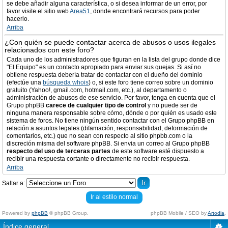
se debe añadir alguna característica, o si desea informar de un error, por
favor visite el sitio web
Area51
, donde encontrará recursos para poder
hacerlo.
Arriba
¿Con quién se puede contactar acerca de abusos o usos ilegales
relacionados con este foro?
Cada uno de los administradores que figuran en la lista del grupo donde dice
"El Equipo" es un contacto apropiado para enviar sus quejas. Si así no
obtiene respuesta debería tratar de contactar con el dueño del dominio
(efectúe una
búsqueda whois
) o, si este foro tiene correo sobre un dominio
gratuito (Yahoo!, gmail.com, hotmail.com, etc.), al departamento o
administración de abusos de ese servicio. Por favor, tenga en cuenta que el
Grupo phpBB
carece de cualquier tipo de control
y no puede ser de
ninguna manera responsable sobre cómo, dónde o por quién es usado este
sistema de foros. No tiene ningún sentido contactar con el Grupo phpBB en
relación a asuntos legales (difamación, responsabilidad, deformación de
comentarios, etc.) que no sean con respecto al sitio phpbb.com o la
discreción misma del software phpBB. Si envia un correo al Grupo phpBB
respecto del uso de terceras partes
de este software esté dispuesto a
recibir una respuesta cortante o directamente no recibir respuesta.
Arriba
Saltar a:
Ir al estilo normal
Powered by
phpBB
© phpBB Group.
phpBB Mobile / SEO by
Artodia
.
Índice general