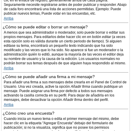
clic en el enlace de registro, generalmente arriba de cada página.
Seguramente necesite registrarse antes de poder publicar y responder. Abajo
de cada foro encontrará una lista de acciones permitidas. Ejemplo: Puede
publicar nuevos temas, Puede votar en las encuestas, etc.
Arriba
¿Cómo se puede editar o borrar un mensaje?
A menos que sea administrador o moderador, solo puede borrar o editar sus
propios mensajes. Para editarlos debe hacer clic en en botón
editar
(a veces
esta opción solo es válida durante un cierto periodo de tiempo). Si alguien
editase su tema, encontrará un pequeño texto indicando que ha sido
modificado y las veces que lo ha sido. No aparece si fue un moderador o la
administración quién lo editó, aunque la mayoría de las veces el editor deja
su nombre de usuario y la causa de la edición. Los usuarios normales no
podrán borrar sus temas después de que alguien haya respondido al mismo.
Arriba
¿Cómo se puede añadir una firma a mi mensaje?
Para añadir una firma a sus mensajes debe crearla en el Panel de Control de
Usuario. Una vez creada, active la opción
Añadir firma
cuando publique un
mensaje. Puede asignar una firma por defecto a todos sus mensajes
activando la casilla correcta en su perfil. Para dejar de añadirla en los
mensajes, debe desactivar la opción
Añadir firma
dentro del perfil.
Arriba
¿Cómo creo una encuesta?
Cuando inicia un nuevo tema o edita el primer mensaje del mismo, debe
hacer clic en la etiqueta "Agregar Encuesta" debajo del formulario de
publicación; si no la visualiza, significa que no posee los permisos