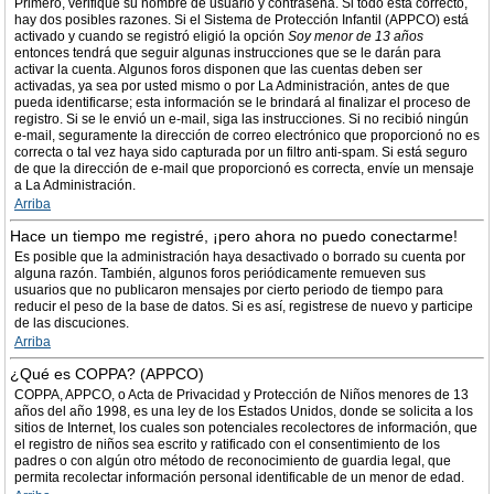
Primero, verifique su nombre de usuario y contraseña. Si todo está correcto,
hay dos posibles razones. Si el Sistema de Protección Infantil (APPCO) está
activado y cuando se registró eligió la opción
Soy menor de 13 años
entonces tendrá que seguir algunas instrucciones que se le darán para
activar la cuenta. Algunos foros disponen que las cuentas deben ser
activadas, ya sea por usted mismo o por La Administración, antes de que
pueda identificarse; esta información se le brindará al finalizar el proceso de
registro. Si se le envió un e-mail, siga las instrucciones. Si no recibió ningún
e-mail, seguramente la dirección de correo electrónico que proporcionó no es
correcta o tal vez haya sido capturada por un filtro anti-spam. Si está seguro
de que la dirección de e-mail que proporcionó es correcta, envíe un mensaje
a La Administración.
Arriba
Hace un tiempo me registré, ¡pero ahora no puedo conectarme!
Es posible que la administración haya desactivado o borrado su cuenta por
alguna razón. También, algunos foros periódicamente remueven sus
usuarios que no publicaron mensajes por cierto periodo de tiempo para
reducir el peso de la base de datos. Si es así, registrese de nuevo y participe
de las discuciones.
Arriba
¿Qué es COPPA? (APPCO)
COPPA, APPCO, o Acta de Privacidad y Protección de Niños menores de 13
años del año 1998, es una ley de los Estados Unidos, donde se solicita a los
sitios de Internet, los cuales son potenciales recolectores de información, que
el registro de niños sea escrito y ratificado con el consentimiento de los
padres o con algún otro método de reconocimiento de guardia legal, que
permita recolectar información personal identificable de un menor de edad.