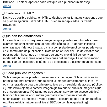
BBCode. El enlace aparece cada vez que va a publicar un mensaje.
Arriba
¿Puedo usar HTML?
No. No es posible publicar en HTML. Muchos de los formatos y acciones que
se pueden ejecutar utilizando HTML pueden ser aplicados utilizando
BBCodes.
Arriba
¿Qué son los emoticonos?
Los emoticonos son pequeñas imágenes que pueden ser utilizadas para
expresar un sentimiento con un pequeño código, e.j. :) denota felicidad,
mientras que :( denota tristeza. La lista completa de emoticones puede verse
en el formulario de publicación. Trate de no abusar del uso de emoticonos,
pues pueden hacer que un mensaje se vuelva muy difícil de leer y un
moderador borre el tema o los emoticones del mensaje. La administración
puede fijar un límite para el número de emoticones a utilizar en un mensaje.
Arriba
¿Puedo publicar imagenes?
Sí, las imágenes se pueden mostrar en sus mensajes. Si la administración
permite adjuntar archivos, puede subir la imagen directamente al foro. De
otra manera, debe guardar primero su foto en un servidor de acceso público,
e.j. http://www.ejemplo.com/mi-imagen.gif. No puede publicar imágenes que
se encuentren en su PC (a menos que sea un servidor de acceso público) ni
tampoco las que se encuentren guardadas bajo mecanismos de
autenticación, e.j. hotmail o yahoo correo, sitios protegidos por contraseñas,
etc. Para exhibir imágenes utilice el BBCode con la etiqueta [img].
Arriba