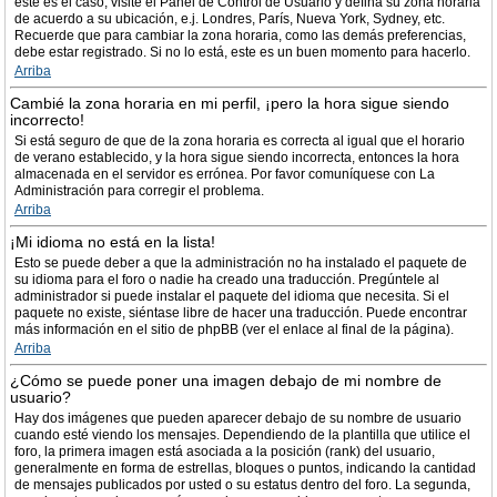
este es el caso, visite el Panel de Control de Usuario y defina su zona horaria
de acuerdo a su ubicación, e.j. Londres, París, Nueva York, Sydney, etc.
Recuerde que para cambiar la zona horaria, como las demás preferencias,
debe estar registrado. Si no lo está, este es un buen momento para hacerlo.
Arriba
Cambié la zona horaria en mi perfil, ¡pero la hora sigue siendo
incorrecto!
Si está seguro de que de la zona horaria es correcta al igual que el horario
de verano establecido, y la hora sigue siendo incorrecta, entonces la hora
almacenada en el servidor es errónea. Por favor comuníquese con La
Administración para corregir el problema.
Arriba
¡Mi idioma no está en la lista!
Esto se puede deber a que la administración no ha instalado el paquete de
su idioma para el foro o nadie ha creado una traducción. Pregúntele al
administrador si puede instalar el paquete del idioma que necesita. Si el
paquete no existe, siéntase libre de hacer una traducción. Puede encontrar
más información en el sitio de phpBB (ver el enlace al final de la página).
Arriba
¿Cómo se puede poner una imagen debajo de mi nombre de
usuario?
Hay dos imágenes que pueden aparecer debajo de su nombre de usuario
cuando esté viendo los mensajes. Dependiendo de la plantilla que utilice el
foro, la primera imagen está asociada a la posición (rank) del usuario,
generalmente en forma de estrellas, bloques o puntos, indicando la cantidad
de mensajes publicados por usted o su estatus dentro del foro. La segunda,