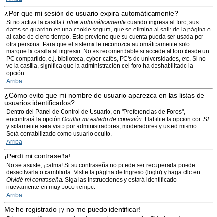
¿Por qué mi sesión de usuario expira automáticamente?
Si no activa la casilla
Entrar automáticamente
cuando ingresa al foro, sus
datos se guardan en una cookie segura, que se elimina al salir de la página o
al cabo de cierto tiempo. Esto previene que su cuenta pueda ser usada por
otra persona. Para que el sistema le reconozca automáticamente solo
marque la casilla al ingresar. No es recomendable si accede al foro desde un
PC compartido, e.j. biblioteca, cyber-cafés, PC's de universidades, etc. Si no
ve la casilla, significa que la administración del foro ha deshabilitado la
opción.
Arriba
¿Cómo evito que mi nombre de usuario aparezca en las listas de
usuarios identificados?
Dentro del Panel de Control de Usuario, en "Preferencias de Foros",
encontrará la opción
Ocultar mi estado de conexión
. Habilite la opción con
SI
y solamente será visto por administradores, moderadores y usted mismo.
Será contabilizado como usuario oculto.
Arriba
¡Perdí mi contraseña!
No se asuste, ¡calma! Si su contraseña no puede ser recuperada puede
desactivarla o cambiarla. Visite la página de ingreso (login) y haga clic en
Olvidé mi contraseña
. Siga las instrucciones y estará identificado
nuevamente en muy poco tiempo.
Arriba
Me he registrado ¡y no me puedo identificar!