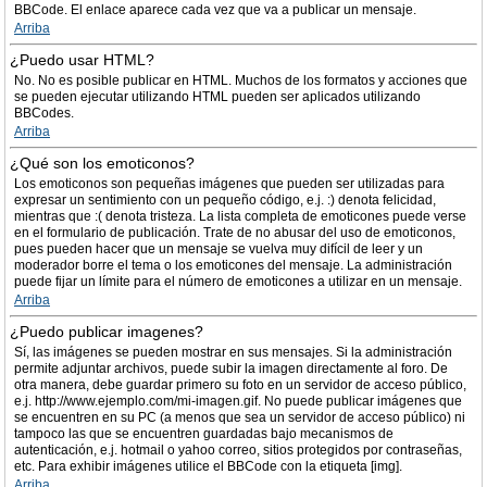
BBCode. El enlace aparece cada vez que va a publicar un mensaje.
Arriba
¿Puedo usar HTML?
No. No es posible publicar en HTML. Muchos de los formatos y acciones que
se pueden ejecutar utilizando HTML pueden ser aplicados utilizando
BBCodes.
Arriba
¿Qué son los emoticonos?
Los emoticonos son pequeñas imágenes que pueden ser utilizadas para
expresar un sentimiento con un pequeño código, e.j. :) denota felicidad,
mientras que :( denota tristeza. La lista completa de emoticones puede verse
en el formulario de publicación. Trate de no abusar del uso de emoticonos,
pues pueden hacer que un mensaje se vuelva muy difícil de leer y un
moderador borre el tema o los emoticones del mensaje. La administración
puede fijar un límite para el número de emoticones a utilizar en un mensaje.
Arriba
¿Puedo publicar imagenes?
Sí, las imágenes se pueden mostrar en sus mensajes. Si la administración
permite adjuntar archivos, puede subir la imagen directamente al foro. De
otra manera, debe guardar primero su foto en un servidor de acceso público,
e.j. http://www.ejemplo.com/mi-imagen.gif. No puede publicar imágenes que
se encuentren en su PC (a menos que sea un servidor de acceso público) ni
tampoco las que se encuentren guardadas bajo mecanismos de
autenticación, e.j. hotmail o yahoo correo, sitios protegidos por contraseñas,
etc. Para exhibir imágenes utilice el BBCode con la etiqueta [img].
Arriba