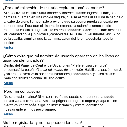
¿Por qué mi sesión de usuario expira automáticamente?
Si no activa la casilla
Entrar automáticamente
cuando ingresa al foro, sus
datos se guardan en una cookie segura, que se elimina al salir de la página o
al cabo de cierto tiempo. Esto previene que su cuenta pueda ser usada por
otra persona. Para que el sistema le reconozca automáticamente solo
marque la casilla al ingresar. No es recomendable si accede al foro desde un
PC compartido, e.j. biblioteca, cyber-cafés, PC's de universidades, etc. Si no
ve la casilla, significa que la administración del foro ha deshabilitado la
opción.
Arriba
¿Cómo evito que mi nombre de usuario aparezca en las listas de
usuarios identificados?
Dentro del Panel de Control de Usuario, en "Preferencias de Foros",
encontrará la opción
Ocultar mi estado de conexión
. Habilite la opción con
SI
y solamente será visto por administradores, moderadores y usted mismo.
Será contabilizado como usuario oculto.
Arriba
¡Perdí mi contraseña!
No se asuste, ¡calma! Si su contraseña no puede ser recuperada puede
desactivarla o cambiarla. Visite la página de ingreso (login) y haga clic en
Olvidé mi contraseña
. Siga las instrucciones y estará identificado
nuevamente en muy poco tiempo.
Arriba
Me he registrado ¡y no me puedo identificar!