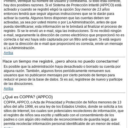
Primero, verifique su nombre de usuario y contraseña. Si todo está correcto,
hay dos posibles razones. Si el Sistema de Protección Infantil (APPCO) está
activado y cuando se registró eligió la opción
Soy menor de 13 años
entonces tendrá que seguir algunas instrucciones que se le darán para
activar la cuenta. Algunos foros disponen que las cuentas deben ser
activadas, ya sea por usted mismo o por La Administración, antes de que
pueda identificarse; esta información se le brindará al finalizar el proceso de
registro. Si se le envió un e-mail, siga las instrucciones. Si no recibió ningún
e-mail, seguramente la dirección de correo electrónico que proporcionó no es
correcta o tal vez haya sido capturada por un filtro anti-spam. Si está seguro
de que la dirección de e-mail que proporcionó es correcta, envíe un mensaje
a La Administración.
Arriba
Hace un tiempo me registré, ¡pero ahora no puedo conectarme!
Es posible que la administración haya desactivado o borrado su cuenta por
alguna razón. También, algunos foros periódicamente remueven sus
usuarios que no publicaron mensajes por cierto periodo de tiempo para
reducir el peso de la base de datos. Si es así, registrese de nuevo y participe
de las discuciones.
Arriba
¿Qué es COPPA? (APPCO)
COPPA, APPCO, o Acta de Privacidad y Protección de Niños menores de 13
años del año 1998, es una ley de los Estados Unidos, donde se solicita a los
sitios de Internet, los cuales son potenciales recolectores de información, que
el registro de niños sea escrito y ratificado con el consentimiento de los
padres o con algún otro método de reconocimiento de guardia legal, que
permita recolectar información personal identificable de un menor de edad.