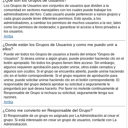
¿Qué son los Grupos de Usuarios?
Los Grupos de Usuarios son conjuntos de usuarios que dividen a la
comunidad en sectores manejables con los cuales puede trabajar los
administradores del foro. Cada usuario puede pertenecer a varios grupos y
cada grupo puede tener diferentes permisos. Esto ayuda, a los
administradores, a cambiar los permisos de muchos usuarios a la vez, tales
como los permisos de moderador, o garantizar el acceso a foros privados a
los usuarios.
Arriba
¿Donde están los Grupos de Usuarios y como me puedo unir a
ellos?
Puede ver todos los Grupos de usuarios a través del enlace "Grupos de
Usuarios". Si desea unirse a algún grupo, puede proceder haciendo clic en el
botón apropiado. No todos los grupos tienen libre acceso. Sin embargo,
algunos requieren aprobación para poder unirse, otros están cerrados y
algunos son ocultos. Si el grupo se encuentra abierto, puede unirse haciendo
clic en el botón correspondiente. Si el grupo requiere de aprobación para
unirse, puede solicitar unirse haciendo clic en el botón correspondiente. El
responsable del grupo deberá aprobar su solicitud y seguramente le
preguntará por qué desea hacerlo. Por favor no moleste continuamente al
Responsable de Grupo si rechaza su solicitud; seguramente tenga sus
razones.
Arriba
¿Cómo me convierto en Responsable del Grupo?
El Responsable de un grupo es asignado por La Administración al crear el
grupo. Si está interesado en crear un grupo de usuarios, contacte con La
Administración.