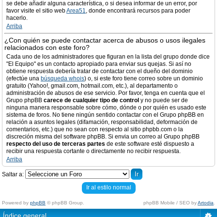
se debe añadir alguna característica, o si desea informar de un error, por
favor visite el sitio web
Area51
, donde encontrará recursos para poder
hacerlo.
Arriba
¿Con quién se puede contactar acerca de abusos o usos ilegales
relacionados con este foro?
Cada uno de los administradores que figuran en la lista del grupo donde dice
"El Equipo" es un contacto apropiado para enviar sus quejas. Si así no
obtiene respuesta debería tratar de contactar con el dueño del dominio
(efectúe una
búsqueda whois
) o, si este foro tiene correo sobre un dominio
gratuito (Yahoo!, gmail.com, hotmail.com, etc.), al departamento o
administración de abusos de ese servicio. Por favor, tenga en cuenta que el
Grupo phpBB
carece de cualquier tipo de control
y no puede ser de
ninguna manera responsable sobre cómo, dónde o por quién es usado este
sistema de foros. No tiene ningún sentido contactar con el Grupo phpBB en
relación a asuntos legales (difamación, responsabilidad, deformación de
comentarios, etc.) que no sean con respecto al sitio phpbb.com o la
discreción misma del software phpBB. Si envia un correo al Grupo phpBB
respecto del uso de terceras partes
de este software esté dispuesto a
recibir una respuesta cortante o directamente no recibir respuesta.
Arriba
Saltar a:
Ir al estilo normal
Powered by
phpBB
© phpBB Group.
phpBB Mobile / SEO by
Artodia
.
Índice general