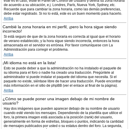
este es el caso, visite el Panel de Control de Usuario y defina su zona horaria
de acuerdo a su ubicación, e.j. Londres, París, Nueva York, Sydney, etc.
Recuerde que para cambiar la zona horaria, como las demás preferencias,
debe estar registrado. Si no lo está, este es un buen momento para hacerlo.
Arriba
Cambié la zona horaria en mi perfil, ¡pero la hora sigue siendo
incorrecto!
Si está seguro de que de la zona horaria es correcta al igual que el horario
de verano establecido, y la hora sigue siendo incorrecta, entonces la hora
almacenada en el servidor es errónea. Por favor comuníquese con La
Administración para corregir el problema.
Arriba
¡Mi idioma no está en la lista!
Esto se puede deber a que la administración no ha instalado el paquete de
su idioma para el foro o nadie ha creado una traducción. Pregúntele al
administrador si puede instalar el paquete del idioma que necesita. Si el
paquete no existe, siéntase libre de hacer una traducción. Puede encontrar
más información en el sitio de phpBB (ver el enlace al final de la página).
Arriba
¿Cómo se puede poner una imagen debajo de mi nombre de
usuario?
Hay dos imágenes que pueden aparecer debajo de su nombre de usuario
cuando esté viendo los mensajes. Dependiendo de la plantilla que utilice el
foro, la primera imagen está asociada a la posición (rank) del usuario,
generalmente en forma de estrellas, bloques o puntos, indicando la cantidad
de mensajes publicados por usted o su estatus dentro del foro. La segunda,