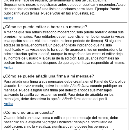
clic en el enlace de registro, generalmente arriba de cada página.
Seguramente necesite registrarse antes de poder publicar y responder. Abajo
de cada foro encontrará una lista de acciones permitidas. Ejemplo: Puede
publicar nuevos temas, Puede votar en las encuestas, etc.
Arriba
¿Cómo se puede editar o borrar un mensaje?
A menos que sea administrador o moderador, solo puede borrar o editar sus
propios mensajes. Para editarlos debe hacer clic en en botón
editar
(a veces
esta opción solo es válida durante un cierto periodo de tiempo). Si alguien
editase su tema, encontrará un pequeño texto indicando que ha sido
modificado y las veces que lo ha sido. No aparece si fue un moderador o la
administración quién lo editó, aunque la mayoría de las veces el editor deja
su nombre de usuario y la causa de la edición. Los usuarios normales no
podrán borrar sus temas después de que alguien haya respondido al mismo.
Arriba
¿Cómo se puede añadir una firma a mi mensaje?
Para añadir una firma a sus mensajes debe crearla en el Panel de Control de
Usuario. Una vez creada, active la opción
Añadir firma
cuando publique un
mensaje. Puede asignar una firma por defecto a todos sus mensajes
activando la casilla correcta en su perfil. Para dejar de añadirla en los
mensajes, debe desactivar la opción
Añadir firma
dentro del perfil.
Arriba
¿Cómo creo una encuesta?
Cuando inicia un nuevo tema o edita el primer mensaje del mismo, debe
hacer clic en la etiqueta "Agregar Encuesta" debajo del formulario de
publicación; si no la visualiza, significa que no posee los permisos