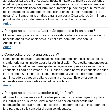
apropiados para crear encuestas. Inserte un título y al menos dos opciones
en el campo apropiado, asegurándose de que cada opción se encuentre en
la correspondiente línea del formulario. También puede elegir el número de
opciones que el usuario puede seleccionar en la etiqueta "Opciones por
usuario", el tiempo límite en días para la encuesta (0 para duración infinita) y
por último la opción de permitir a lo usuarios cambiar su votos.
Arriba
¿Por qué no se puede añadir más opciones a la encuesta?
El límite para opciones de una encuesta está fijado por la administración. Si
necesita añadir más opciones a la encuesta, comuníquese con La
Administración.
Arriba
¿Cómo edito o borro una encuesta?
Como en los mensajes, las encuestas solo pueden ser modificadas por su
creador original, un moderador o la administración. Para editar una encuesta,
hay que editar el primer mensaje del tema; este siempre esta asociado a la
encuesta. Si nadie ha votado, los usuarios pueden borrar la encuesta o editar
las opciones. Sin embargo, si algún miembro ha votado, solo moderadores o
administradores pueden editar o borrar la encuesta. Esto evita que las
encuestas sean cambiadas a mitad de la votación.
Arriba
¿Por qué no se puede acceder a algún foro?
Algunos foros pueden estar limitados para ciertos usuarios o grupos y para
visualizar, leer, publicar o llevar a cabo otra acción allí necesita una
autorización especial. Comuníquese con un moderador o administrador del
foro para que se le conceda el permiso adecuado.