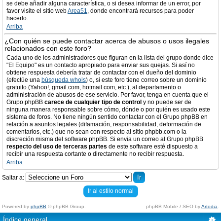
se debe añadir alguna característica, o si desea informar de un error, por
favor visite el sitio web
Area51
, donde encontrará recursos para poder
hacerlo.
Arriba
¿Con quién se puede contactar acerca de abusos o usos ilegales
relacionados con este foro?
Cada uno de los administradores que figuran en la lista del grupo donde dice
"El Equipo" es un contacto apropiado para enviar sus quejas. Si así no
obtiene respuesta debería tratar de contactar con el dueño del dominio
(efectúe una
búsqueda whois
) o, si este foro tiene correo sobre un dominio
gratuito (Yahoo!, gmail.com, hotmail.com, etc.), al departamento o
administración de abusos de ese servicio. Por favor, tenga en cuenta que el
Grupo phpBB
carece de cualquier tipo de control
y no puede ser de
ninguna manera responsable sobre cómo, dónde o por quién es usado este
sistema de foros. No tiene ningún sentido contactar con el Grupo phpBB en
relación a asuntos legales (difamación, responsabilidad, deformación de
comentarios, etc.) que no sean con respecto al sitio phpbb.com o la
discreción misma del software phpBB. Si envia un correo al Grupo phpBB
respecto del uso de terceras partes
de este software esté dispuesto a
recibir una respuesta cortante o directamente no recibir respuesta.
Arriba
Saltar a:
Ir al estilo normal
Powered by
phpBB
© phpBB Group.
phpBB Mobile / SEO by
Artodia
.
Índice general