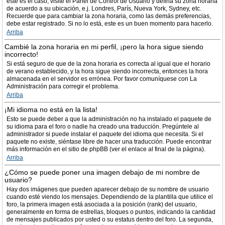
este es el caso, visite el Panel de Control de Usuario y defina su zona horaria
de acuerdo a su ubicación, e.j. Londres, París, Nueva York, Sydney, etc.
Recuerde que para cambiar la zona horaria, como las demás preferencias,
debe estar registrado. Si no lo está, este es un buen momento para hacerlo.
Arriba
Cambié la zona horaria en mi perfil, ¡pero la hora sigue siendo
incorrecto!
Si está seguro de que de la zona horaria es correcta al igual que el horario
de verano establecido, y la hora sigue siendo incorrecta, entonces la hora
almacenada en el servidor es errónea. Por favor comuníquese con La
Administración para corregir el problema.
Arriba
¡Mi idioma no está en la lista!
Esto se puede deber a que la administración no ha instalado el paquete de
su idioma para el foro o nadie ha creado una traducción. Pregúntele al
administrador si puede instalar el paquete del idioma que necesita. Si el
paquete no existe, siéntase libre de hacer una traducción. Puede encontrar
más información en el sitio de phpBB (ver el enlace al final de la página).
Arriba
¿Cómo se puede poner una imagen debajo de mi nombre de
usuario?
Hay dos imágenes que pueden aparecer debajo de su nombre de usuario
cuando esté viendo los mensajes. Dependiendo de la plantilla que utilice el
foro, la primera imagen está asociada a la posición (rank) del usuario,
generalmente en forma de estrellas, bloques o puntos, indicando la cantidad
de mensajes publicados por usted o su estatus dentro del foro. La segunda,