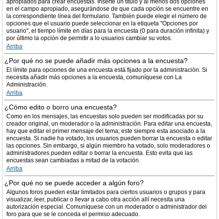
apropiados para crear encuestas. Inserte un título y al menos dos opciones
en el campo apropiado, asegurándose de que cada opción se encuentre en
la correspondiente línea del formulario. También puede elegir el número de
opciones que el usuario puede seleccionar en la etiqueta "Opciones por
usuario", el tiempo límite en días para la encuesta (0 para duración infinita) y
por último la opción de permitir a lo usuarios cambiar su votos.
Arriba
¿Por qué no se puede añadir más opciones a la encuesta?
El límite para opciones de una encuesta está fijado por la administración. Si
necesita añadir más opciones a la encuesta, comuníquese con La
Administración.
Arriba
¿Cómo edito o borro una encuesta?
Como en los mensajes, las encuestas solo pueden ser modificadas por su
creador original, un moderador o la administración. Para editar una encuesta,
hay que editar el primer mensaje del tema; este siempre esta asociado a la
encuesta. Si nadie ha votado, los usuarios pueden borrar la encuesta o editar
las opciones. Sin embargo, si algún miembro ha votado, solo moderadores o
administradores pueden editar o borrar la encuesta. Esto evita que las
encuestas sean cambiadas a mitad de la votación.
Arriba
¿Por qué no se puede acceder a algún foro?
Algunos foros pueden estar limitados para ciertos usuarios o grupos y para
visualizar, leer, publicar o llevar a cabo otra acción allí necesita una
autorización especial. Comuníquese con un moderador o administrador del
foro para que se le conceda el permiso adecuado.