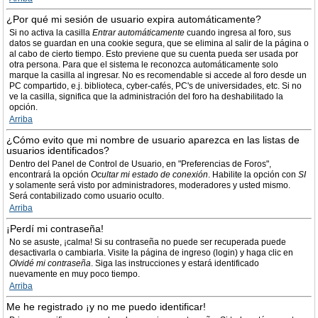
¿Por qué mi sesión de usuario expira automáticamente?
Si no activa la casilla
Entrar automáticamente
cuando ingresa al foro, sus
datos se guardan en una cookie segura, que se elimina al salir de la página o
al cabo de cierto tiempo. Esto previene que su cuenta pueda ser usada por
otra persona. Para que el sistema le reconozca automáticamente solo
marque la casilla al ingresar. No es recomendable si accede al foro desde un
PC compartido, e.j. biblioteca, cyber-cafés, PC's de universidades, etc. Si no
ve la casilla, significa que la administración del foro ha deshabilitado la
opción.
Arriba
¿Cómo evito que mi nombre de usuario aparezca en las listas de
usuarios identificados?
Dentro del Panel de Control de Usuario, en "Preferencias de Foros",
encontrará la opción
Ocultar mi estado de conexión
. Habilite la opción con
SI
y solamente será visto por administradores, moderadores y usted mismo.
Será contabilizado como usuario oculto.
Arriba
¡Perdí mi contraseña!
No se asuste, ¡calma! Si su contraseña no puede ser recuperada puede
desactivarla o cambiarla. Visite la página de ingreso (login) y haga clic en
Olvidé mi contraseña
. Siga las instrucciones y estará identificado
nuevamente en muy poco tiempo.
Arriba
Me he registrado ¡y no me puedo identificar!