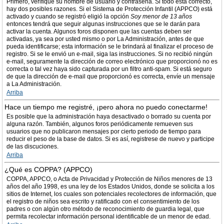
Primero, verifique su nombre de usuario y contraseña. Si todo está correcto,
hay dos posibles razones. Si el Sistema de Protección Infantil (APPCO) está
activado y cuando se registró eligió la opción
Soy menor de 13 años
entonces tendrá que seguir algunas instrucciones que se le darán para
activar la cuenta. Algunos foros disponen que las cuentas deben ser
activadas, ya sea por usted mismo o por La Administración, antes de que
pueda identificarse; esta información se le brindará al finalizar el proceso de
registro. Si se le envió un e-mail, siga las instrucciones. Si no recibió ningún
e-mail, seguramente la dirección de correo electrónico que proporcionó no es
correcta o tal vez haya sido capturada por un filtro anti-spam. Si está seguro
de que la dirección de e-mail que proporcionó es correcta, envíe un mensaje
a La Administración.
Arriba
Hace un tiempo me registré, ¡pero ahora no puedo conectarme!
Es posible que la administración haya desactivado o borrado su cuenta por
alguna razón. También, algunos foros periódicamente remueven sus
usuarios que no publicaron mensajes por cierto periodo de tiempo para
reducir el peso de la base de datos. Si es así, registrese de nuevo y participe
de las discuciones.
Arriba
¿Qué es COPPA? (APPCO)
COPPA, APPCO, o Acta de Privacidad y Protección de Niños menores de 13
años del año 1998, es una ley de los Estados Unidos, donde se solicita a los
sitios de Internet, los cuales son potenciales recolectores de información, que
el registro de niños sea escrito y ratificado con el consentimiento de los
padres o con algún otro método de reconocimiento de guardia legal, que
permita recolectar información personal identificable de un menor de edad.