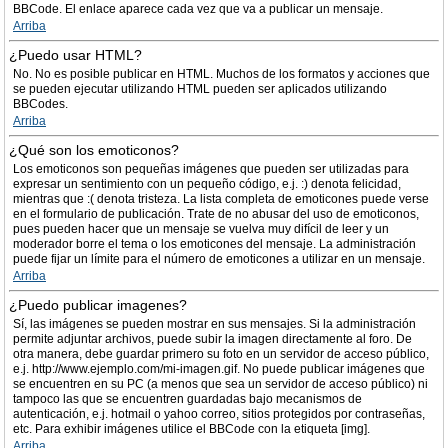
BBCode. El enlace aparece cada vez que va a publicar un mensaje.
Arriba
¿Puedo usar HTML?
No. No es posible publicar en HTML. Muchos de los formatos y acciones que
se pueden ejecutar utilizando HTML pueden ser aplicados utilizando
BBCodes.
Arriba
¿Qué son los emoticonos?
Los emoticonos son pequeñas imágenes que pueden ser utilizadas para
expresar un sentimiento con un pequeño código, e.j. :) denota felicidad,
mientras que :( denota tristeza. La lista completa de emoticones puede verse
en el formulario de publicación. Trate de no abusar del uso de emoticonos,
pues pueden hacer que un mensaje se vuelva muy difícil de leer y un
moderador borre el tema o los emoticones del mensaje. La administración
puede fijar un límite para el número de emoticones a utilizar en un mensaje.
Arriba
¿Puedo publicar imagenes?
Sí, las imágenes se pueden mostrar en sus mensajes. Si la administración
permite adjuntar archivos, puede subir la imagen directamente al foro. De
otra manera, debe guardar primero su foto en un servidor de acceso público,
e.j. http://www.ejemplo.com/mi-imagen.gif. No puede publicar imágenes que
se encuentren en su PC (a menos que sea un servidor de acceso público) ni
tampoco las que se encuentren guardadas bajo mecanismos de
autenticación, e.j. hotmail o yahoo correo, sitios protegidos por contraseñas,
etc. Para exhibir imágenes utilice el BBCode con la etiqueta [img].
Arriba