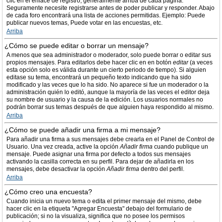
clic en el enlace de registro, generalmente arriba de cada página.
Seguramente necesite registrarse antes de poder publicar y responder. Abajo
de cada foro encontrará una lista de acciones permitidas. Ejemplo: Puede
publicar nuevos temas, Puede votar en las encuestas, etc.
Arriba
¿Cómo se puede editar o borrar un mensaje?
A menos que sea administrador o moderador, solo puede borrar o editar sus
propios mensajes. Para editarlos debe hacer clic en en botón
editar
(a veces
esta opción solo es válida durante un cierto periodo de tiempo). Si alguien
editase su tema, encontrará un pequeño texto indicando que ha sido
modificado y las veces que lo ha sido. No aparece si fue un moderador o la
administración quién lo editó, aunque la mayoría de las veces el editor deja
su nombre de usuario y la causa de la edición. Los usuarios normales no
podrán borrar sus temas después de que alguien haya respondido al mismo.
Arriba
¿Cómo se puede añadir una firma a mi mensaje?
Para añadir una firma a sus mensajes debe crearla en el Panel de Control de
Usuario. Una vez creada, active la opción
Añadir firma
cuando publique un
mensaje. Puede asignar una firma por defecto a todos sus mensajes
activando la casilla correcta en su perfil. Para dejar de añadirla en los
mensajes, debe desactivar la opción
Añadir firma
dentro del perfil.
Arriba
¿Cómo creo una encuesta?
Cuando inicia un nuevo tema o edita el primer mensaje del mismo, debe
hacer clic en la etiqueta "Agregar Encuesta" debajo del formulario de
publicación; si no la visualiza, significa que no posee los permisos