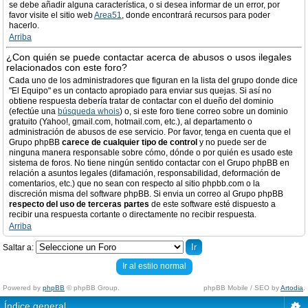
se debe añadir alguna característica, o si desea informar de un error, por
favor visite el sitio web
Area51
, donde encontrará recursos para poder
hacerlo.
Arriba
¿Con quién se puede contactar acerca de abusos o usos ilegales
relacionados con este foro?
Cada uno de los administradores que figuran en la lista del grupo donde dice
"El Equipo" es un contacto apropiado para enviar sus quejas. Si así no
obtiene respuesta debería tratar de contactar con el dueño del dominio
(efectúe una
búsqueda whois
) o, si este foro tiene correo sobre un dominio
gratuito (Yahoo!, gmail.com, hotmail.com, etc.), al departamento o
administración de abusos de ese servicio. Por favor, tenga en cuenta que el
Grupo phpBB
carece de cualquier tipo de control
y no puede ser de
ninguna manera responsable sobre cómo, dónde o por quién es usado este
sistema de foros. No tiene ningún sentido contactar con el Grupo phpBB en
relación a asuntos legales (difamación, responsabilidad, deformación de
comentarios, etc.) que no sean con respecto al sitio phpbb.com o la
discreción misma del software phpBB. Si envia un correo al Grupo phpBB
respecto del uso de terceras partes
de este software esté dispuesto a
recibir una respuesta cortante o directamente no recibir respuesta.
Arriba
Saltar a:
Ir al estilo normal
Powered by
phpBB
© phpBB Group.
phpBB Mobile / SEO by
Artodia
.
Índice general