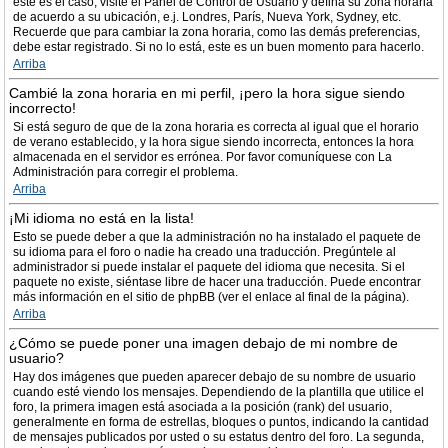
este es el caso, visite el Panel de Control de Usuario y defina su zona horaria
de acuerdo a su ubicación, e.j. Londres, París, Nueva York, Sydney, etc.
Recuerde que para cambiar la zona horaria, como las demás preferencias,
debe estar registrado. Si no lo está, este es un buen momento para hacerlo.
Arriba
Cambié la zona horaria en mi perfil, ¡pero la hora sigue siendo
incorrecto!
Si está seguro de que de la zona horaria es correcta al igual que el horario
de verano establecido, y la hora sigue siendo incorrecta, entonces la hora
almacenada en el servidor es errónea. Por favor comuníquese con La
Administración para corregir el problema.
Arriba
¡Mi idioma no está en la lista!
Esto se puede deber a que la administración no ha instalado el paquete de
su idioma para el foro o nadie ha creado una traducción. Pregúntele al
administrador si puede instalar el paquete del idioma que necesita. Si el
paquete no existe, siéntase libre de hacer una traducción. Puede encontrar
más información en el sitio de phpBB (ver el enlace al final de la página).
Arriba
¿Cómo se puede poner una imagen debajo de mi nombre de
usuario?
Hay dos imágenes que pueden aparecer debajo de su nombre de usuario
cuando esté viendo los mensajes. Dependiendo de la plantilla que utilice el
foro, la primera imagen está asociada a la posición (rank) del usuario,
generalmente en forma de estrellas, bloques o puntos, indicando la cantidad
de mensajes publicados por usted o su estatus dentro del foro. La segunda,