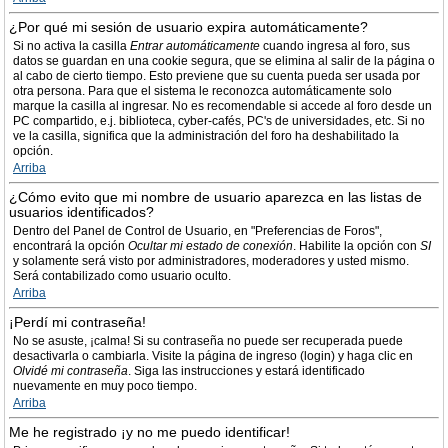
¿Por qué mi sesión de usuario expira automáticamente?
Si no activa la casilla
Entrar automáticamente
cuando ingresa al foro, sus
datos se guardan en una cookie segura, que se elimina al salir de la página o
al cabo de cierto tiempo. Esto previene que su cuenta pueda ser usada por
otra persona. Para que el sistema le reconozca automáticamente solo
marque la casilla al ingresar. No es recomendable si accede al foro desde un
PC compartido, e.j. biblioteca, cyber-cafés, PC's de universidades, etc. Si no
ve la casilla, significa que la administración del foro ha deshabilitado la
opción.
Arriba
¿Cómo evito que mi nombre de usuario aparezca en las listas de
usuarios identificados?
Dentro del Panel de Control de Usuario, en "Preferencias de Foros",
encontrará la opción
Ocultar mi estado de conexión
. Habilite la opción con
SI
y solamente será visto por administradores, moderadores y usted mismo.
Será contabilizado como usuario oculto.
Arriba
¡Perdí mi contraseña!
No se asuste, ¡calma! Si su contraseña no puede ser recuperada puede
desactivarla o cambiarla. Visite la página de ingreso (login) y haga clic en
Olvidé mi contraseña
. Siga las instrucciones y estará identificado
nuevamente en muy poco tiempo.
Arriba
Me he registrado ¡y no me puedo identificar!