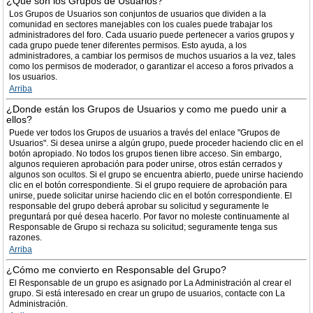
¿Qué son los Grupos de Usuarios?
Los Grupos de Usuarios son conjuntos de usuarios que dividen a la
comunidad en sectores manejables con los cuales puede trabajar los
administradores del foro. Cada usuario puede pertenecer a varios grupos y
cada grupo puede tener diferentes permisos. Esto ayuda, a los
administradores, a cambiar los permisos de muchos usuarios a la vez, tales
como los permisos de moderador, o garantizar el acceso a foros privados a
los usuarios.
Arriba
¿Donde están los Grupos de Usuarios y como me puedo unir a
ellos?
Puede ver todos los Grupos de usuarios a través del enlace "Grupos de
Usuarios". Si desea unirse a algún grupo, puede proceder haciendo clic en el
botón apropiado. No todos los grupos tienen libre acceso. Sin embargo,
algunos requieren aprobación para poder unirse, otros están cerrados y
algunos son ocultos. Si el grupo se encuentra abierto, puede unirse haciendo
clic en el botón correspondiente. Si el grupo requiere de aprobación para
unirse, puede solicitar unirse haciendo clic en el botón correspondiente. El
responsable del grupo deberá aprobar su solicitud y seguramente le
preguntará por qué desea hacerlo. Por favor no moleste continuamente al
Responsable de Grupo si rechaza su solicitud; seguramente tenga sus
razones.
Arriba
¿Cómo me convierto en Responsable del Grupo?
El Responsable de un grupo es asignado por La Administración al crear el
grupo. Si está interesado en crear un grupo de usuarios, contacte con La
Administración.