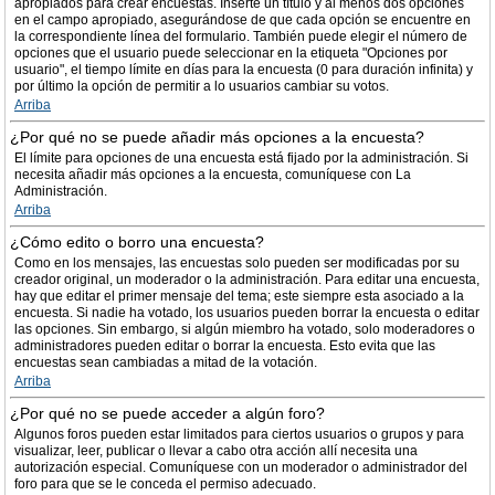
apropiados para crear encuestas. Inserte un título y al menos dos opciones
en el campo apropiado, asegurándose de que cada opción se encuentre en
la correspondiente línea del formulario. También puede elegir el número de
opciones que el usuario puede seleccionar en la etiqueta "Opciones por
usuario", el tiempo límite en días para la encuesta (0 para duración infinita) y
por último la opción de permitir a lo usuarios cambiar su votos.
Arriba
¿Por qué no se puede añadir más opciones a la encuesta?
El límite para opciones de una encuesta está fijado por la administración. Si
necesita añadir más opciones a la encuesta, comuníquese con La
Administración.
Arriba
¿Cómo edito o borro una encuesta?
Como en los mensajes, las encuestas solo pueden ser modificadas por su
creador original, un moderador o la administración. Para editar una encuesta,
hay que editar el primer mensaje del tema; este siempre esta asociado a la
encuesta. Si nadie ha votado, los usuarios pueden borrar la encuesta o editar
las opciones. Sin embargo, si algún miembro ha votado, solo moderadores o
administradores pueden editar o borrar la encuesta. Esto evita que las
encuestas sean cambiadas a mitad de la votación.
Arriba
¿Por qué no se puede acceder a algún foro?
Algunos foros pueden estar limitados para ciertos usuarios o grupos y para
visualizar, leer, publicar o llevar a cabo otra acción allí necesita una
autorización especial. Comuníquese con un moderador o administrador del
foro para que se le conceda el permiso adecuado.