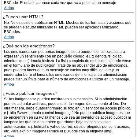
BBCode. El enlace aparece cada vez que va a publicar un mensaje.
Arriba
¿Puedo usar HTML?
No. No es posible publicar en HTML. Muchos de los formatos y acciones que
se pueden ejecutar utilizando HTML pueden ser aplicados utilizando
BBCodes.
Arriba
¿Qué son los emoticonos?
Los emoticonos son pequeñas imágenes que pueden ser utilizadas para
expresar un sentimiento con un pequeño código, e.j. :) denota felicidad,
mientras que :( denota tristeza. La lista completa de emoticones puede verse
en el formulario de publicación. Trate de no abusar del uso de emoticonos,
pues pueden hacer que un mensaje se vuelva muy difícil de leer y un
moderador borre el tema o los emoticones del mensaje. La administración
puede fijar un límite para el número de emoticones a utilizar en un mensaje.
Arriba
¿Puedo publicar imagenes?
Sí, las imágenes se pueden mostrar en sus mensajes. Si la administración
permite adjuntar archivos, puede subir la imagen directamente al foro. De
otra manera, debe guardar primero su foto en un servidor de acceso público,
e.j. http://www.ejemplo.com/mi-imagen.gif. No puede publicar imágenes que
se encuentren en su PC (a menos que sea un servidor de acceso público) ni
tampoco las que se encuentren guardadas bajo mecanismos de
autenticación, e.j. hotmail o yahoo correo, sitios protegidos por contraseñas,
etc. Para exhibir imágenes utilice el BBCode con la etiqueta [img].
Arriba