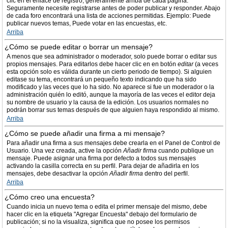
clic en el enlace de registro, generalmente arriba de cada página.
Seguramente necesite registrarse antes de poder publicar y responder. Abajo
de cada foro encontrará una lista de acciones permitidas. Ejemplo: Puede
publicar nuevos temas, Puede votar en las encuestas, etc.
Arriba
¿Cómo se puede editar o borrar un mensaje?
A menos que sea administrador o moderador, solo puede borrar o editar sus
propios mensajes. Para editarlos debe hacer clic en en botón
editar
(a veces
esta opción solo es válida durante un cierto periodo de tiempo). Si alguien
editase su tema, encontrará un pequeño texto indicando que ha sido
modificado y las veces que lo ha sido. No aparece si fue un moderador o la
administración quién lo editó, aunque la mayoría de las veces el editor deja
su nombre de usuario y la causa de la edición. Los usuarios normales no
podrán borrar sus temas después de que alguien haya respondido al mismo.
Arriba
¿Cómo se puede añadir una firma a mi mensaje?
Para añadir una firma a sus mensajes debe crearla en el Panel de Control de
Usuario. Una vez creada, active la opción
Añadir firma
cuando publique un
mensaje. Puede asignar una firma por defecto a todos sus mensajes
activando la casilla correcta en su perfil. Para dejar de añadirla en los
mensajes, debe desactivar la opción
Añadir firma
dentro del perfil.
Arriba
¿Cómo creo una encuesta?
Cuando inicia un nuevo tema o edita el primer mensaje del mismo, debe
hacer clic en la etiqueta "Agregar Encuesta" debajo del formulario de
publicación; si no la visualiza, significa que no posee los permisos