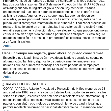
Primero, verifique su nombre de usuario y contraseña. Si todo está correcto,
hay dos posibles razones. Si el Sistema de Protección Infantil (APPCO) está
activado y cuando se registró eligió la opción
Soy menor de 13 años
entonces tendrá que seguir algunas instrucciones que se le darán para
activar la cuenta. Algunos foros disponen que las cuentas deben ser
activadas, ya sea por usted mismo o por La Administración, antes de que
pueda identificarse; esta información se le brindará al finalizar el proceso de
registro. Si se le envió un e-mail, siga las instrucciones. Si no recibió ningún
e-mail, seguramente la dirección de correo electrónico que proporcionó no es
correcta o tal vez haya sido capturada por un filtro anti-spam. Si está seguro
de que la dirección de e-mail que proporcionó es correcta, envíe un mensaje
a La Administración.
Arriba
Hace un tiempo me registré, ¡pero ahora no puedo conectarme!
Es posible que la administración haya desactivado o borrado su cuenta por
alguna razón. También, algunos foros periódicamente remueven sus
usuarios que no publicaron mensajes por cierto periodo de tiempo para
reducir el peso de la base de datos. Si es así, registrese de nuevo y participe
de las discuciones.
Arriba
¿Qué es COPPA? (APPCO)
COPPA, APPCO, o Acta de Privacidad y Protección de Niños menores de 13
años del año 1998, es una ley de los Estados Unidos, donde se solicita a los
sitios de Internet, los cuales son potenciales recolectores de información, que
el registro de niños sea escrito y ratificado con el consentimiento de los
padres o con algún otro método de reconocimiento de guardia legal, que
permita recolectar información personal identificable de un menor de edad.