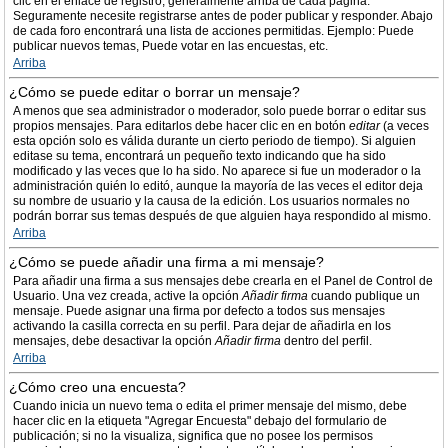
clic en el enlace de registro, generalmente arriba de cada página.
Seguramente necesite registrarse antes de poder publicar y responder. Abajo
de cada foro encontrará una lista de acciones permitidas. Ejemplo: Puede
publicar nuevos temas, Puede votar en las encuestas, etc.
Arriba
¿Cómo se puede editar o borrar un mensaje?
A menos que sea administrador o moderador, solo puede borrar o editar sus
propios mensajes. Para editarlos debe hacer clic en en botón
editar
(a veces
esta opción solo es válida durante un cierto periodo de tiempo). Si alguien
editase su tema, encontrará un pequeño texto indicando que ha sido
modificado y las veces que lo ha sido. No aparece si fue un moderador o la
administración quién lo editó, aunque la mayoría de las veces el editor deja
su nombre de usuario y la causa de la edición. Los usuarios normales no
podrán borrar sus temas después de que alguien haya respondido al mismo.
Arriba
¿Cómo se puede añadir una firma a mi mensaje?
Para añadir una firma a sus mensajes debe crearla en el Panel de Control de
Usuario. Una vez creada, active la opción
Añadir firma
cuando publique un
mensaje. Puede asignar una firma por defecto a todos sus mensajes
activando la casilla correcta en su perfil. Para dejar de añadirla en los
mensajes, debe desactivar la opción
Añadir firma
dentro del perfil.
Arriba
¿Cómo creo una encuesta?
Cuando inicia un nuevo tema o edita el primer mensaje del mismo, debe
hacer clic en la etiqueta "Agregar Encuesta" debajo del formulario de
publicación; si no la visualiza, significa que no posee los permisos