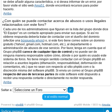
se debe añadir alguna característica, o si desea informar de un error, por
favor visite el sitio web
Area51
, donde encontrará recursos para poder
hacerlo.
Arriba
¿Con quién se puede contactar acerca de abusos o usos ilegales
relacionados con este foro?
Cada uno de los administradores que figuran en la lista del grupo donde dice
"El Equipo" es un contacto apropiado para enviar sus quejas. Si así no
obtiene respuesta debería tratar de contactar con el dueño del dominio
(efectúe una
búsqueda whois
) o, si este foro tiene correo sobre un dominio
gratuito (Yahoo!, gmail.com, hotmail.com, etc.), al departamento o
administración de abusos de ese servicio. Por favor, tenga en cuenta que el
Grupo phpBB
carece de cualquier tipo de control
y no puede ser de
ninguna manera responsable sobre cómo, dónde o por quién es usado este
sistema de foros. No tiene ningún sentido contactar con el Grupo phpBB en
relación a asuntos legales (difamación, responsabilidad, deformación de
comentarios, etc.) que no sean con respecto al sitio phpbb.com o la
discreción misma del software phpBB. Si envia un correo al Grupo phpBB
respecto del uso de terceras partes
de este software esté dispuesto a
recibir una respuesta cortante o directamente no recibir respuesta.
Arriba
Saltar a:
Ir al estilo normal
Powered by
phpBB
© phpBB Group.
phpBB Mobile / SEO by
Artodia
.
Índice general