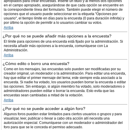
apropiados para crear encuestas. Inserte un título y al menos dos opciones
en el campo apropiado, asegurándose de que cada opción se encuentre en
la correspondiente línea del formulario. También puede elegir el número de
opciones que el usuario puede seleccionar en la etiqueta "Opciones por
usuario", el tiempo límite en días para la encuesta (0 para duración infinita) y
por último la opción de permitir a lo usuarios cambiar su votos.
Arriba
¿Por qué no se puede añadir más opciones a la encuesta?
El límite para opciones de una encuesta está fijado por la administración. Si
necesita añadir más opciones a la encuesta, comuníquese con La
Administración.
Arriba
¿Cómo edito o borro una encuesta?
Como en los mensajes, las encuestas solo pueden ser modificadas por su
creador original, un moderador o la administración. Para editar una encuesta,
hay que editar el primer mensaje del tema; este siempre esta asociado a la
encuesta. Si nadie ha votado, los usuarios pueden borrar la encuesta o editar
las opciones. Sin embargo, si algún miembro ha votado, solo moderadores o
administradores pueden editar o borrar la encuesta. Esto evita que las
encuestas sean cambiadas a mitad de la votación.
Arriba
¿Por qué no se puede acceder a algún foro?
Algunos foros pueden estar limitados para ciertos usuarios o grupos y para
visualizar, leer, publicar o llevar a cabo otra acción allí necesita una
autorización especial. Comuníquese con un moderador o administrador del
foro para que se le conceda el permiso adecuado.