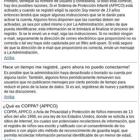
Primero, verifique su nombre de usuario y contraseña. Si todo está correcto,
hay dos posibles razones. Si el Sistema de Protección Infantil (APPCO) está
activado y cuando se registró eligió la opción
Soy menor de 13 años
entonces tendrá que seguir algunas instrucciones que se le darán para
activar la cuenta. Algunos foros disponen que las cuentas deben ser
activadas, ya sea por usted mismo o por La Administración, antes de que
pueda identificarse; esta información se le brindará al finalizar el proceso de
registro. Si se le envió un e-mail, siga las instrucciones. Si no recibió ningún
e-mail, seguramente la dirección de correo electrónico que proporcionó no es
correcta o tal vez haya sido capturada por un filtro anti-spam. Si está seguro
de que la dirección de e-mail que proporcionó es correcta, envíe un mensaje
a La Administración.
Arriba
Hace un tiempo me registré, ¡pero ahora no puedo conectarme!
Es posible que la administración haya desactivado o borrado su cuenta por
alguna razón. También, algunos foros periódicamente remueven sus
usuarios que no publicaron mensajes por cierto periodo de tiempo para
reducir el peso de la base de datos. Si es así, registrese de nuevo y participe
de las discuciones.
Arriba
¿Qué es COPPA? (APPCO)
COPPA, APPCO, o Acta de Privacidad y Protección de Niños menores de 13
años del año 1998, es una ley de los Estados Unidos, donde se solicita a los
sitios de Internet, los cuales son potenciales recolectores de información, que
el registro de niños sea escrito y ratificado con el consentimiento de los
padres o con algún otro método de reconocimiento de guardia legal, que
permita recolectar información personal identificable de un menor de edad.