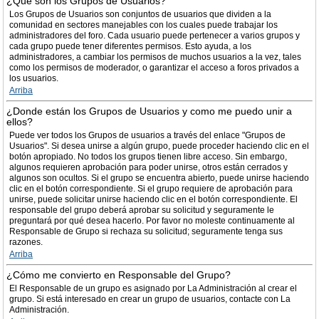
¿Qué son los Grupos de Usuarios?
Los Grupos de Usuarios son conjuntos de usuarios que dividen a la
comunidad en sectores manejables con los cuales puede trabajar los
administradores del foro. Cada usuario puede pertenecer a varios grupos y
cada grupo puede tener diferentes permisos. Esto ayuda, a los
administradores, a cambiar los permisos de muchos usuarios a la vez, tales
como los permisos de moderador, o garantizar el acceso a foros privados a
los usuarios.
Arriba
¿Donde están los Grupos de Usuarios y como me puedo unir a
ellos?
Puede ver todos los Grupos de usuarios a través del enlace "Grupos de
Usuarios". Si desea unirse a algún grupo, puede proceder haciendo clic en el
botón apropiado. No todos los grupos tienen libre acceso. Sin embargo,
algunos requieren aprobación para poder unirse, otros están cerrados y
algunos son ocultos. Si el grupo se encuentra abierto, puede unirse haciendo
clic en el botón correspondiente. Si el grupo requiere de aprobación para
unirse, puede solicitar unirse haciendo clic en el botón correspondiente. El
responsable del grupo deberá aprobar su solicitud y seguramente le
preguntará por qué desea hacerlo. Por favor no moleste continuamente al
Responsable de Grupo si rechaza su solicitud; seguramente tenga sus
razones.
Arriba
¿Cómo me convierto en Responsable del Grupo?
El Responsable de un grupo es asignado por La Administración al crear el
grupo. Si está interesado en crear un grupo de usuarios, contacte con La
Administración.