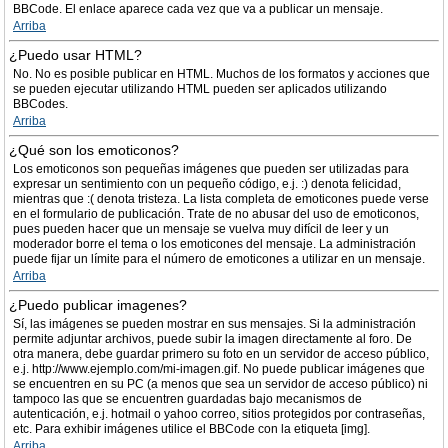
BBCode. El enlace aparece cada vez que va a publicar un mensaje.
Arriba
¿Puedo usar HTML?
No. No es posible publicar en HTML. Muchos de los formatos y acciones que
se pueden ejecutar utilizando HTML pueden ser aplicados utilizando
BBCodes.
Arriba
¿Qué son los emoticonos?
Los emoticonos son pequeñas imágenes que pueden ser utilizadas para
expresar un sentimiento con un pequeño código, e.j. :) denota felicidad,
mientras que :( denota tristeza. La lista completa de emoticones puede verse
en el formulario de publicación. Trate de no abusar del uso de emoticonos,
pues pueden hacer que un mensaje se vuelva muy difícil de leer y un
moderador borre el tema o los emoticones del mensaje. La administración
puede fijar un límite para el número de emoticones a utilizar en un mensaje.
Arriba
¿Puedo publicar imagenes?
Sí, las imágenes se pueden mostrar en sus mensajes. Si la administración
permite adjuntar archivos, puede subir la imagen directamente al foro. De
otra manera, debe guardar primero su foto en un servidor de acceso público,
e.j. http://www.ejemplo.com/mi-imagen.gif. No puede publicar imágenes que
se encuentren en su PC (a menos que sea un servidor de acceso público) ni
tampoco las que se encuentren guardadas bajo mecanismos de
autenticación, e.j. hotmail o yahoo correo, sitios protegidos por contraseñas,
etc. Para exhibir imágenes utilice el BBCode con la etiqueta [img].
Arriba