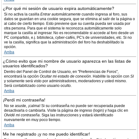
¿Por qué mi sesión de usuario expira automáticamente?
Si no activa la casilla
Entrar automáticamente
cuando ingresa al foro, sus
datos se guardan en una cookie segura, que se elimina al salir de la página o
al cabo de cierto tiempo. Esto previene que su cuenta pueda ser usada por
otra persona. Para que el sistema le reconozca automáticamente solo
marque la casilla al ingresar. No es recomendable si accede al foro desde un
PC compartido, e.j. biblioteca, cyber-cafés, PC's de universidades, etc. Si no
ve la casilla, significa que la administración del foro ha deshabilitado la
opción.
Arriba
¿Cómo evito que mi nombre de usuario aparezca en las listas de
usuarios identificados?
Dentro del Panel de Control de Usuario, en "Preferencias de Foros",
encontrará la opción
Ocultar mi estado de conexión
. Habilite la opción con
SI
y solamente será visto por administradores, moderadores y usted mismo.
Será contabilizado como usuario oculto.
Arriba
¡Perdí mi contraseña!
No se asuste, ¡calma! Si su contraseña no puede ser recuperada puede
desactivarla o cambiarla. Visite la página de ingreso (login) y haga clic en
Olvidé mi contraseña
. Siga las instrucciones y estará identificado
nuevamente en muy poco tiempo.
Arriba
Me he registrado ¡y no me puedo identificar!