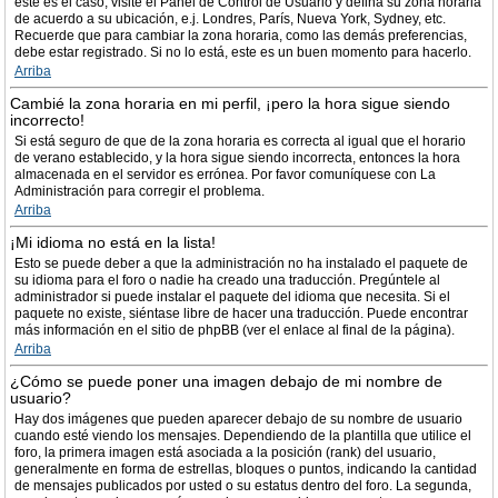
este es el caso, visite el Panel de Control de Usuario y defina su zona horaria
de acuerdo a su ubicación, e.j. Londres, París, Nueva York, Sydney, etc.
Recuerde que para cambiar la zona horaria, como las demás preferencias,
debe estar registrado. Si no lo está, este es un buen momento para hacerlo.
Arriba
Cambié la zona horaria en mi perfil, ¡pero la hora sigue siendo
incorrecto!
Si está seguro de que de la zona horaria es correcta al igual que el horario
de verano establecido, y la hora sigue siendo incorrecta, entonces la hora
almacenada en el servidor es errónea. Por favor comuníquese con La
Administración para corregir el problema.
Arriba
¡Mi idioma no está en la lista!
Esto se puede deber a que la administración no ha instalado el paquete de
su idioma para el foro o nadie ha creado una traducción. Pregúntele al
administrador si puede instalar el paquete del idioma que necesita. Si el
paquete no existe, siéntase libre de hacer una traducción. Puede encontrar
más información en el sitio de phpBB (ver el enlace al final de la página).
Arriba
¿Cómo se puede poner una imagen debajo de mi nombre de
usuario?
Hay dos imágenes que pueden aparecer debajo de su nombre de usuario
cuando esté viendo los mensajes. Dependiendo de la plantilla que utilice el
foro, la primera imagen está asociada a la posición (rank) del usuario,
generalmente en forma de estrellas, bloques o puntos, indicando la cantidad
de mensajes publicados por usted o su estatus dentro del foro. La segunda,