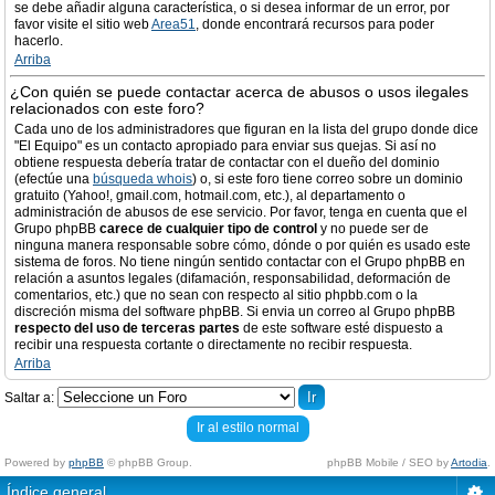
se debe añadir alguna característica, o si desea informar de un error, por
favor visite el sitio web
Area51
, donde encontrará recursos para poder
hacerlo.
Arriba
¿Con quién se puede contactar acerca de abusos o usos ilegales
relacionados con este foro?
Cada uno de los administradores que figuran en la lista del grupo donde dice
"El Equipo" es un contacto apropiado para enviar sus quejas. Si así no
obtiene respuesta debería tratar de contactar con el dueño del dominio
(efectúe una
búsqueda whois
) o, si este foro tiene correo sobre un dominio
gratuito (Yahoo!, gmail.com, hotmail.com, etc.), al departamento o
administración de abusos de ese servicio. Por favor, tenga en cuenta que el
Grupo phpBB
carece de cualquier tipo de control
y no puede ser de
ninguna manera responsable sobre cómo, dónde o por quién es usado este
sistema de foros. No tiene ningún sentido contactar con el Grupo phpBB en
relación a asuntos legales (difamación, responsabilidad, deformación de
comentarios, etc.) que no sean con respecto al sitio phpbb.com o la
discreción misma del software phpBB. Si envia un correo al Grupo phpBB
respecto del uso de terceras partes
de este software esté dispuesto a
recibir una respuesta cortante o directamente no recibir respuesta.
Arriba
Saltar a:
Ir al estilo normal
Powered by
phpBB
© phpBB Group.
phpBB Mobile / SEO by
Artodia
.
Índice general