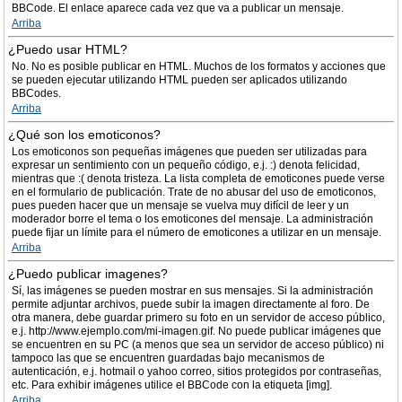
BBCode. El enlace aparece cada vez que va a publicar un mensaje.
Arriba
¿Puedo usar HTML?
No. No es posible publicar en HTML. Muchos de los formatos y acciones que
se pueden ejecutar utilizando HTML pueden ser aplicados utilizando
BBCodes.
Arriba
¿Qué son los emoticonos?
Los emoticonos son pequeñas imágenes que pueden ser utilizadas para
expresar un sentimiento con un pequeño código, e.j. :) denota felicidad,
mientras que :( denota tristeza. La lista completa de emoticones puede verse
en el formulario de publicación. Trate de no abusar del uso de emoticonos,
pues pueden hacer que un mensaje se vuelva muy difícil de leer y un
moderador borre el tema o los emoticones del mensaje. La administración
puede fijar un límite para el número de emoticones a utilizar en un mensaje.
Arriba
¿Puedo publicar imagenes?
Sí, las imágenes se pueden mostrar en sus mensajes. Si la administración
permite adjuntar archivos, puede subir la imagen directamente al foro. De
otra manera, debe guardar primero su foto en un servidor de acceso público,
e.j. http://www.ejemplo.com/mi-imagen.gif. No puede publicar imágenes que
se encuentren en su PC (a menos que sea un servidor de acceso público) ni
tampoco las que se encuentren guardadas bajo mecanismos de
autenticación, e.j. hotmail o yahoo correo, sitios protegidos por contraseñas,
etc. Para exhibir imágenes utilice el BBCode con la etiqueta [img].
Arriba