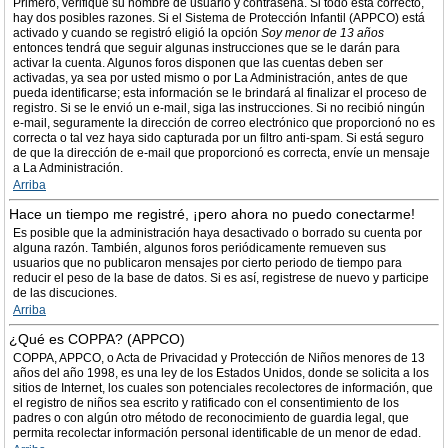
Primero, verifique su nombre de usuario y contraseña. Si todo está correcto,
hay dos posibles razones. Si el Sistema de Protección Infantil (APPCO) está
activado y cuando se registró eligió la opción
Soy menor de 13 años
entonces tendrá que seguir algunas instrucciones que se le darán para
activar la cuenta. Algunos foros disponen que las cuentas deben ser
activadas, ya sea por usted mismo o por La Administración, antes de que
pueda identificarse; esta información se le brindará al finalizar el proceso de
registro. Si se le envió un e-mail, siga las instrucciones. Si no recibió ningún
e-mail, seguramente la dirección de correo electrónico que proporcionó no es
correcta o tal vez haya sido capturada por un filtro anti-spam. Si está seguro
de que la dirección de e-mail que proporcionó es correcta, envíe un mensaje
a La Administración.
Arriba
Hace un tiempo me registré, ¡pero ahora no puedo conectarme!
Es posible que la administración haya desactivado o borrado su cuenta por
alguna razón. También, algunos foros periódicamente remueven sus
usuarios que no publicaron mensajes por cierto periodo de tiempo para
reducir el peso de la base de datos. Si es así, registrese de nuevo y participe
de las discuciones.
Arriba
¿Qué es COPPA? (APPCO)
COPPA, APPCO, o Acta de Privacidad y Protección de Niños menores de 13
años del año 1998, es una ley de los Estados Unidos, donde se solicita a los
sitios de Internet, los cuales son potenciales recolectores de información, que
el registro de niños sea escrito y ratificado con el consentimiento de los
padres o con algún otro método de reconocimiento de guardia legal, que
permita recolectar información personal identificable de un menor de edad.