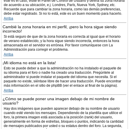
este es el caso, visite el Panel de Control de Usuario y defina su zona horaria
de acuerdo a su ubicación, e.j. Londres, París, Nueva York, Sydney, etc.
Recuerde que para cambiar la zona horaria, como las demás preferencias,
debe estar registrado. Si no lo está, este es un buen momento para hacerlo.
Arriba
Cambié la zona horaria en mi perfil, ¡pero la hora sigue siendo
incorrecto!
Si está seguro de que de la zona horaria es correcta al igual que el horario
de verano establecido, y la hora sigue siendo incorrecta, entonces la hora
almacenada en el servidor es errónea. Por favor comuníquese con La
Administración para corregir el problema.
Arriba
¡Mi idioma no está en la lista!
Esto se puede deber a que la administración no ha instalado el paquete de
su idioma para el foro o nadie ha creado una traducción. Pregúntele al
administrador si puede instalar el paquete del idioma que necesita. Si el
paquete no existe, siéntase libre de hacer una traducción. Puede encontrar
más información en el sitio de phpBB (ver el enlace al final de la página).
Arriba
¿Cómo se puede poner una imagen debajo de mi nombre de
usuario?
Hay dos imágenes que pueden aparecer debajo de su nombre de usuario
cuando esté viendo los mensajes. Dependiendo de la plantilla que utilice el
foro, la primera imagen está asociada a la posición (rank) del usuario,
generalmente en forma de estrellas, bloques o puntos, indicando la cantidad
de mensajes publicados por usted o su estatus dentro del foro. La segunda,