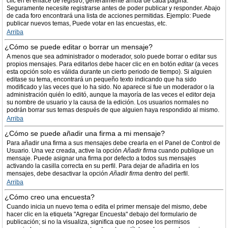
clic en el enlace de registro, generalmente arriba de cada página.
Seguramente necesite registrarse antes de poder publicar y responder. Abajo
de cada foro encontrará una lista de acciones permitidas. Ejemplo: Puede
publicar nuevos temas, Puede votar en las encuestas, etc.
Arriba
¿Cómo se puede editar o borrar un mensaje?
A menos que sea administrador o moderador, solo puede borrar o editar sus
propios mensajes. Para editarlos debe hacer clic en en botón
editar
(a veces
esta opción solo es válida durante un cierto periodo de tiempo). Si alguien
editase su tema, encontrará un pequeño texto indicando que ha sido
modificado y las veces que lo ha sido. No aparece si fue un moderador o la
administración quién lo editó, aunque la mayoría de las veces el editor deja
su nombre de usuario y la causa de la edición. Los usuarios normales no
podrán borrar sus temas después de que alguien haya respondido al mismo.
Arriba
¿Cómo se puede añadir una firma a mi mensaje?
Para añadir una firma a sus mensajes debe crearla en el Panel de Control de
Usuario. Una vez creada, active la opción
Añadir firma
cuando publique un
mensaje. Puede asignar una firma por defecto a todos sus mensajes
activando la casilla correcta en su perfil. Para dejar de añadirla en los
mensajes, debe desactivar la opción
Añadir firma
dentro del perfil.
Arriba
¿Cómo creo una encuesta?
Cuando inicia un nuevo tema o edita el primer mensaje del mismo, debe
hacer clic en la etiqueta "Agregar Encuesta" debajo del formulario de
publicación; si no la visualiza, significa que no posee los permisos