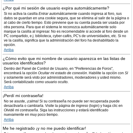
¿Por qué mi sesión de usuario expira automáticamente?
Si no activa la casilla
Entrar automáticamente
cuando ingresa al foro, sus
datos se guardan en una cookie segura, que se elimina al salir de la página o
al cabo de cierto tiempo. Esto previene que su cuenta pueda ser usada por
otra persona. Para que el sistema le reconozca automáticamente solo
marque la casilla al ingresar. No es recomendable si accede al foro desde un
PC compartido, e.j. biblioteca, cyber-cafés, PC's de universidades, etc. Si no
ve la casilla, significa que la administración del foro ha deshabilitado la
opción.
Arriba
¿Cómo evito que mi nombre de usuario aparezca en las listas de
usuarios identificados?
Dentro del Panel de Control de Usuario, en "Preferencias de Foros",
encontrará la opción
Ocultar mi estado de conexión
. Habilite la opción con
SI
y solamente será visto por administradores, moderadores y usted mismo.
Será contabilizado como usuario oculto.
Arriba
¡Perdí mi contraseña!
No se asuste, ¡calma! Si su contraseña no puede ser recuperada puede
desactivarla o cambiarla. Visite la página de ingreso (login) y haga clic en
Olvidé mi contraseña
. Siga las instrucciones y estará identificado
nuevamente en muy poco tiempo.
Arriba
Me he registrado ¡y no me puedo identificar!