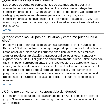
¿Qué son los Grupos de Usuarios?
Los Grupos de Usuarios son conjuntos de usuarios que dividen a la
comunidad en sectores manejables con los cuales puede trabajar los
administradores del foro. Cada usuario puede pertenecer a varios grupos y
cada grupo puede tener diferentes permisos. Esto ayuda, a los
administradores, a cambiar los permisos de muchos usuarios a la vez, tales
como los permisos de moderador, o garantizar el acceso a foros privados a
los usuarios.
Arriba
¿Donde están los Grupos de Usuarios y como me puedo unir a
ellos?
Puede ver todos los Grupos de usuarios a través del enlace "Grupos de
Usuarios". Si desea unirse a algún grupo, puede proceder haciendo clic en el
botón apropiado. No todos los grupos tienen libre acceso. Sin embargo,
algunos requieren aprobación para poder unirse, otros están cerrados y
algunos son ocultos. Si el grupo se encuentra abierto, puede unirse haciendo
clic en el botón correspondiente. Si el grupo requiere de aprobación para
unirse, puede solicitar unirse haciendo clic en el botón correspondiente. El
responsable del grupo deberá aprobar su solicitud y seguramente le
preguntará por qué desea hacerlo. Por favor no moleste continuamente al
Responsable de Grupo si rechaza su solicitud; seguramente tenga sus
razones.
Arriba
¿Cómo me convierto en Responsable del Grupo?
El Responsable de un grupo es asignado por La Administración al crear el
grupo. Si está interesado en crear un grupo de usuarios, contacte con La
Administración.