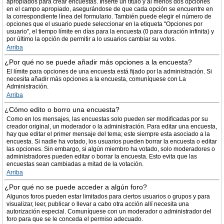
apropiados para crear encuestas. Inserte un título y al menos dos opciones
en el campo apropiado, asegurándose de que cada opción se encuentre en
la correspondiente línea del formulario. También puede elegir el número de
opciones que el usuario puede seleccionar en la etiqueta "Opciones por
usuario", el tiempo límite en días para la encuesta (0 para duración infinita) y
por último la opción de permitir a lo usuarios cambiar su votos.
Arriba
¿Por qué no se puede añadir más opciones a la encuesta?
El límite para opciones de una encuesta está fijado por la administración. Si
necesita añadir más opciones a la encuesta, comuníquese con La
Administración.
Arriba
¿Cómo edito o borro una encuesta?
Como en los mensajes, las encuestas solo pueden ser modificadas por su
creador original, un moderador o la administración. Para editar una encuesta,
hay que editar el primer mensaje del tema; este siempre esta asociado a la
encuesta. Si nadie ha votado, los usuarios pueden borrar la encuesta o editar
las opciones. Sin embargo, si algún miembro ha votado, solo moderadores o
administradores pueden editar o borrar la encuesta. Esto evita que las
encuestas sean cambiadas a mitad de la votación.
Arriba
¿Por qué no se puede acceder a algún foro?
Algunos foros pueden estar limitados para ciertos usuarios o grupos y para
visualizar, leer, publicar o llevar a cabo otra acción allí necesita una
autorización especial. Comuníquese con un moderador o administrador del
foro para que se le conceda el permiso adecuado.