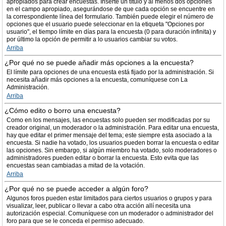
apropiados para crear encuestas. Inserte un título y al menos dos opciones
en el campo apropiado, asegurándose de que cada opción se encuentre en
la correspondiente línea del formulario. También puede elegir el número de
opciones que el usuario puede seleccionar en la etiqueta "Opciones por
usuario", el tiempo límite en días para la encuesta (0 para duración infinita) y
por último la opción de permitir a lo usuarios cambiar su votos.
Arriba
¿Por qué no se puede añadir más opciones a la encuesta?
El límite para opciones de una encuesta está fijado por la administración. Si
necesita añadir más opciones a la encuesta, comuníquese con La
Administración.
Arriba
¿Cómo edito o borro una encuesta?
Como en los mensajes, las encuestas solo pueden ser modificadas por su
creador original, un moderador o la administración. Para editar una encuesta,
hay que editar el primer mensaje del tema; este siempre esta asociado a la
encuesta. Si nadie ha votado, los usuarios pueden borrar la encuesta o editar
las opciones. Sin embargo, si algún miembro ha votado, solo moderadores o
administradores pueden editar o borrar la encuesta. Esto evita que las
encuestas sean cambiadas a mitad de la votación.
Arriba
¿Por qué no se puede acceder a algún foro?
Algunos foros pueden estar limitados para ciertos usuarios o grupos y para
visualizar, leer, publicar o llevar a cabo otra acción allí necesita una
autorización especial. Comuníquese con un moderador o administrador del
foro para que se le conceda el permiso adecuado.