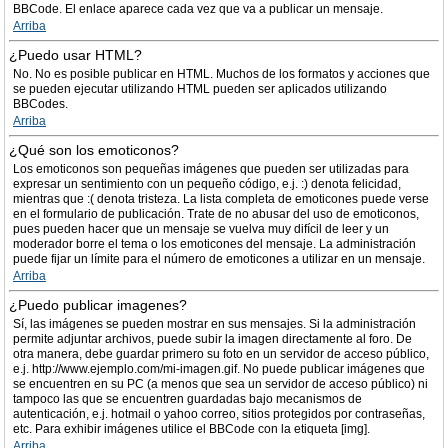
BBCode. El enlace aparece cada vez que va a publicar un mensaje.
Arriba
¿Puedo usar HTML?
No. No es posible publicar en HTML. Muchos de los formatos y acciones que
se pueden ejecutar utilizando HTML pueden ser aplicados utilizando
BBCodes.
Arriba
¿Qué son los emoticonos?
Los emoticonos son pequeñas imágenes que pueden ser utilizadas para
expresar un sentimiento con un pequeño código, e.j. :) denota felicidad,
mientras que :( denota tristeza. La lista completa de emoticones puede verse
en el formulario de publicación. Trate de no abusar del uso de emoticonos,
pues pueden hacer que un mensaje se vuelva muy difícil de leer y un
moderador borre el tema o los emoticones del mensaje. La administración
puede fijar un límite para el número de emoticones a utilizar en un mensaje.
Arriba
¿Puedo publicar imagenes?
Sí, las imágenes se pueden mostrar en sus mensajes. Si la administración
permite adjuntar archivos, puede subir la imagen directamente al foro. De
otra manera, debe guardar primero su foto en un servidor de acceso público,
e.j. http://www.ejemplo.com/mi-imagen.gif. No puede publicar imágenes que
se encuentren en su PC (a menos que sea un servidor de acceso público) ni
tampoco las que se encuentren guardadas bajo mecanismos de
autenticación, e.j. hotmail o yahoo correo, sitios protegidos por contraseñas,
etc. Para exhibir imágenes utilice el BBCode con la etiqueta [img].
Arriba