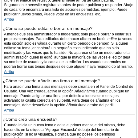
clic en el enlace de registro, generalmente arriba de cada página.
Seguramente necesite registrarse antes de poder publicar y responder. Abajo
de cada foro encontrará una lista de acciones permitidas. Ejemplo: Puede
publicar nuevos temas, Puede votar en las encuestas, etc.
Arriba
¿Cómo se puede editar o borrar un mensaje?
A menos que sea administrador o moderador, solo puede borrar o editar sus
propios mensajes. Para editarlos debe hacer clic en en botón
editar
(a veces
esta opción solo es válida durante un cierto periodo de tiempo). Si alguien
editase su tema, encontrará un pequeño texto indicando que ha sido
modificado y las veces que lo ha sido. No aparece si fue un moderador o la
administración quién lo editó, aunque la mayoría de las veces el editor deja
su nombre de usuario y la causa de la edición. Los usuarios normales no
podrán borrar sus temas después de que alguien haya respondido al mismo.
Arriba
¿Cómo se puede añadir una firma a mi mensaje?
Para añadir una firma a sus mensajes debe crearla en el Panel de Control de
Usuario. Una vez creada, active la opción
Añadir firma
cuando publique un
mensaje. Puede asignar una firma por defecto a todos sus mensajes
activando la casilla correcta en su perfil. Para dejar de añadirla en los
mensajes, debe desactivar la opción
Añadir firma
dentro del perfil.
Arriba
¿Cómo creo una encuesta?
Cuando inicia un nuevo tema o edita el primer mensaje del mismo, debe
hacer clic en la etiqueta "Agregar Encuesta" debajo del formulario de
publicación; si no la visualiza, significa que no posee los permisos