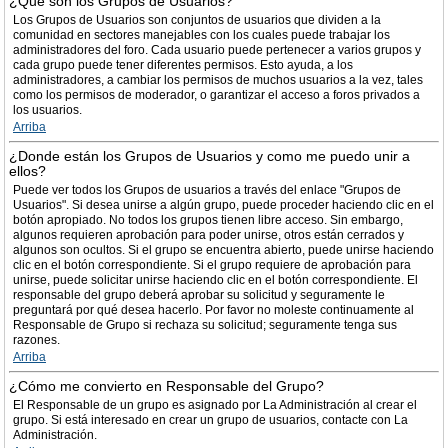
¿Qué son los Grupos de Usuarios?
Los Grupos de Usuarios son conjuntos de usuarios que dividen a la
comunidad en sectores manejables con los cuales puede trabajar los
administradores del foro. Cada usuario puede pertenecer a varios grupos y
cada grupo puede tener diferentes permisos. Esto ayuda, a los
administradores, a cambiar los permisos de muchos usuarios a la vez, tales
como los permisos de moderador, o garantizar el acceso a foros privados a
los usuarios.
Arriba
¿Donde están los Grupos de Usuarios y como me puedo unir a
ellos?
Puede ver todos los Grupos de usuarios a través del enlace "Grupos de
Usuarios". Si desea unirse a algún grupo, puede proceder haciendo clic en el
botón apropiado. No todos los grupos tienen libre acceso. Sin embargo,
algunos requieren aprobación para poder unirse, otros están cerrados y
algunos son ocultos. Si el grupo se encuentra abierto, puede unirse haciendo
clic en el botón correspondiente. Si el grupo requiere de aprobación para
unirse, puede solicitar unirse haciendo clic en el botón correspondiente. El
responsable del grupo deberá aprobar su solicitud y seguramente le
preguntará por qué desea hacerlo. Por favor no moleste continuamente al
Responsable de Grupo si rechaza su solicitud; seguramente tenga sus
razones.
Arriba
¿Cómo me convierto en Responsable del Grupo?
El Responsable de un grupo es asignado por La Administración al crear el
grupo. Si está interesado en crear un grupo de usuarios, contacte con La
Administración.