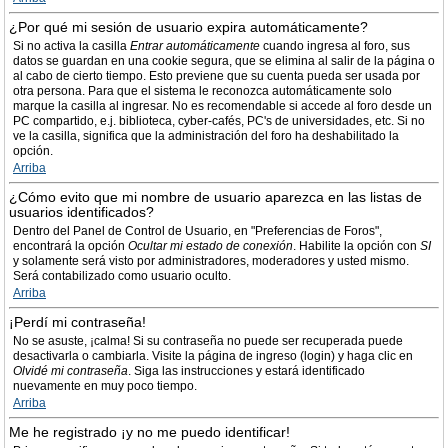
¿Por qué mi sesión de usuario expira automáticamente?
Si no activa la casilla
Entrar automáticamente
cuando ingresa al foro, sus
datos se guardan en una cookie segura, que se elimina al salir de la página o
al cabo de cierto tiempo. Esto previene que su cuenta pueda ser usada por
otra persona. Para que el sistema le reconozca automáticamente solo
marque la casilla al ingresar. No es recomendable si accede al foro desde un
PC compartido, e.j. biblioteca, cyber-cafés, PC's de universidades, etc. Si no
ve la casilla, significa que la administración del foro ha deshabilitado la
opción.
Arriba
¿Cómo evito que mi nombre de usuario aparezca en las listas de
usuarios identificados?
Dentro del Panel de Control de Usuario, en "Preferencias de Foros",
encontrará la opción
Ocultar mi estado de conexión
. Habilite la opción con
SI
y solamente será visto por administradores, moderadores y usted mismo.
Será contabilizado como usuario oculto.
Arriba
¡Perdí mi contraseña!
No se asuste, ¡calma! Si su contraseña no puede ser recuperada puede
desactivarla o cambiarla. Visite la página de ingreso (login) y haga clic en
Olvidé mi contraseña
. Siga las instrucciones y estará identificado
nuevamente en muy poco tiempo.
Arriba
Me he registrado ¡y no me puedo identificar!