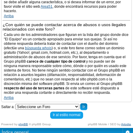
se debe añadir alguna característica, o si desea informar de un error, por
favor visite el sitio web
Area51
, donde encontrará recursos para poder
hacerlo.
Arriba
¿Con quién se puede contactar acerca de abusos o usos ilegales
relacionados con este foro?
Cada uno de los administradores que figuran en la lista del grupo donde dice
"El Equipo" es un contacto apropiado para enviar sus quejas. Si así no
obtiene respuesta debería tratar de contactar con el dueño del dominio
(efectúe una
búsqueda whois
) o, si este foro tiene correo sobre un dominio
gratuito (Yahoo!, gmail.com, hotmail.com, etc.), al departamento o
administración de abusos de ese servicio. Por favor, tenga en cuenta que el
Grupo phpBB
carece de cualquier tipo de control
y no puede ser de
ninguna manera responsable sobre cómo, dónde o por quién es usado este
sistema de foros. No tiene ningún sentido contactar con el Grupo phpBB en
relación a asuntos legales (difamación, responsabilidad, deformación de
comentarios, etc.) que no sean con respecto al sitio phpbb.com o la
discreción misma del software phpBB. Si envia un correo al Grupo phpBB
respecto del uso de terceras partes
de este software esté dispuesto a
recibir una respuesta cortante o directamente no recibir respuesta.
Arriba
Saltar a:
Ir al estilo normal
Powered by
phpBB
© phpBB Group.
phpBB Mobile / SEO by
Artodia
.
Índice general