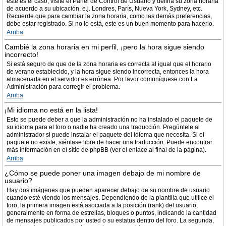
este es el caso, visite el Panel de Control de Usuario y defina su zona horaria
de acuerdo a su ubicación, e.j. Londres, París, Nueva York, Sydney, etc.
Recuerde que para cambiar la zona horaria, como las demás preferencias,
debe estar registrado. Si no lo está, este es un buen momento para hacerlo.
Arriba
Cambié la zona horaria en mi perfil, ¡pero la hora sigue siendo
incorrecto!
Si está seguro de que de la zona horaria es correcta al igual que el horario
de verano establecido, y la hora sigue siendo incorrecta, entonces la hora
almacenada en el servidor es errónea. Por favor comuníquese con La
Administración para corregir el problema.
Arriba
¡Mi idioma no está en la lista!
Esto se puede deber a que la administración no ha instalado el paquete de
su idioma para el foro o nadie ha creado una traducción. Pregúntele al
administrador si puede instalar el paquete del idioma que necesita. Si el
paquete no existe, siéntase libre de hacer una traducción. Puede encontrar
más información en el sitio de phpBB (ver el enlace al final de la página).
Arriba
¿Cómo se puede poner una imagen debajo de mi nombre de
usuario?
Hay dos imágenes que pueden aparecer debajo de su nombre de usuario
cuando esté viendo los mensajes. Dependiendo de la plantilla que utilice el
foro, la primera imagen está asociada a la posición (rank) del usuario,
generalmente en forma de estrellas, bloques o puntos, indicando la cantidad
de mensajes publicados por usted o su estatus dentro del foro. La segunda,