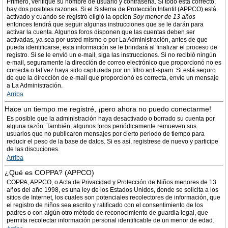
Primero, verifique su nombre de usuario y contraseña. Si todo está correcto,
hay dos posibles razones. Si el Sistema de Protección Infantil (APPCO) está
activado y cuando se registró eligió la opción
Soy menor de 13 años
entonces tendrá que seguir algunas instrucciones que se le darán para
activar la cuenta. Algunos foros disponen que las cuentas deben ser
activadas, ya sea por usted mismo o por La Administración, antes de que
pueda identificarse; esta información se le brindará al finalizar el proceso de
registro. Si se le envió un e-mail, siga las instrucciones. Si no recibió ningún
e-mail, seguramente la dirección de correo electrónico que proporcionó no es
correcta o tal vez haya sido capturada por un filtro anti-spam. Si está seguro
de que la dirección de e-mail que proporcionó es correcta, envíe un mensaje
a La Administración.
Arriba
Hace un tiempo me registré, ¡pero ahora no puedo conectarme!
Es posible que la administración haya desactivado o borrado su cuenta por
alguna razón. También, algunos foros periódicamente remueven sus
usuarios que no publicaron mensajes por cierto periodo de tiempo para
reducir el peso de la base de datos. Si es así, registrese de nuevo y participe
de las discuciones.
Arriba
¿Qué es COPPA? (APPCO)
COPPA, APPCO, o Acta de Privacidad y Protección de Niños menores de 13
años del año 1998, es una ley de los Estados Unidos, donde se solicita a los
sitios de Internet, los cuales son potenciales recolectores de información, que
el registro de niños sea escrito y ratificado con el consentimiento de los
padres o con algún otro método de reconocimiento de guardia legal, que
permita recolectar información personal identificable de un menor de edad.