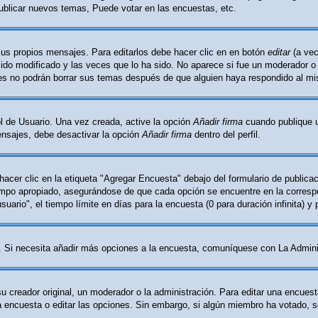
ublicar nuevos temas, Puede votar en las encuestas, etc.
sus propios mensajes. Para editarlos debe hacer clic en en botón
editar
(a vec
do modificado y las veces que lo ha sido. No aparece si fue un moderador o l
les no podrán borrar sus temas después de que alguien haya respondido al m
l de Usuario. Una vez creada, active la opción
Añadir firma
cuando publique u
mensajes, debe desactivar la opción
Añadir firma
dentro del perfil.
cer clic en la etiqueta "Agregar Encuesta" debajo del formulario de publicaci
ampo apropiado, asegurándose de que cada opción se encuentre en la correspo
ario", el tiempo límite en días para la encuesta (0 para duración infinita) y 
ón. Si necesita añadir más opciones a la encuesta, comuníquese con La Admini
creador original, un moderador o la administración. Para editar una encuest
la encuesta o editar las opciones. Sin embargo, si algún miembro ha votado, 