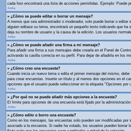
cada foro encontrará una lista de acciones permitidas. Ejemplo: Puede p
Arriba
» ¿Cómo se puede editar o borrar un mensaje?
A menos que sea administrador o moderador, solo puede borrar o editar 
alguien editase su tema, encontrará un pequeño texto indicando que ha si
deja su nombre de usuario y la causa de la edición. Los usuarios norma
Arriba
» ¿Cómo se puede añadir una firma a mi mensaje?
Para añadir una firma a sus mensajes debe crearla en el Panel de Contro
activando la casilla correcta en su perfil. Para dejar de añadirla en los 
Arriba
» ¿Cómo creo una encuesta?
Cuando inicia un nuevo tema o edita el primer mensaje del mismo, debe ha
para crear encuestas. Inserte un título y al menos dos opciones en el c
opciones que el usuario puede seleccionar en la etiqueta "Opciones por usu
Arriba
» ¿Por qué no se puede añadir más opciones a la encuesta?
El límite para opciones de una encuesta está fijado por la administraci
Arriba
» ¿Cómo edito o borro una encuesta?
Como en los mensajes, las encuestas solo pueden ser modificadas por su 
asociado a la encuesta. Si nadie ha votado, los usuarios pueden borrar 
Esto evita que las encuestas sean cambiadas a mitad de la votación.