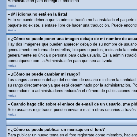
Administración para corregir el problema.
Arriba
» ¡Mi idioma no está en la lista!
Esto se puede deber a que la administración no ha instalado el paquete de
paquete no existe, siéntase libre de hacer una traducción. Puede encontra
Arriba
» ¿Cómo se puede poner una imagen debajo de mi nombre de usua
Hay dos imágenes que pueden aparecer debajo de su nombre de usuario cua
generalmente en forma de estrellas, bloques o puntos, indicando la can
generalmente es única o personal para cada usuario. Es la administració
comuníquese con La Administración para que sea activada.
Arriba
» ¿Cómo se puede cambiar mi rango?
Los rangos aparecen debajo del nombre de usuario e indican la cantidad d
su rango directamente ya que está determinado por la administración. Por
moderadores o administradores reducirán el número de publicaciones real
Arriba
» Cuando hago clic sobre el enlace de e-mail de un usuario, ¡me pid
Solo usuarios registrados pueden enviar e-mail a otros usuarios a través 
Arriba
» ¿Cómo se puede publicar un mensaje en el foro?
Para publicar un nuevo tema en el foro regístrate como miembro, haciend