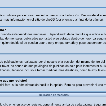
 su idioma para el foro o nadie ha creado una traducción. Pregúntele al admin
r más información en el sitio de phpBB (ver el enlace al final de la página).
rio?
ndo esté viendo los mensajes. Dependiendo de la plantilla que utilice el for
tidad de mensajes publicados por usted o su estatus dentro del foro. La se
n quien decide si se pueden usar o no y en que tamaño y peso pueden ser pub
e publicaciones realizadas por el usuario o la posición del mismo dentro del
 favor, no abuse de sus privilegios de publicación solo para incrementar su r
izadas, llegando incluso a tomar medidas mas drásticas, como la expulsión d
e que me registre!
del foro, si la administración habilita la opción. Esto es para prevenir el uso
Publicación de mensajes
o clic en el enlace de registro, generalmente arriba de cada página. Segurame