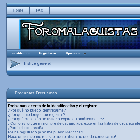
Home
FAQ
Identificarse
Registrarse
Opciones
Índice general
Preguntas Frecuentes
Problemas acerca de la identificación y el registro
¿Por qué no puedo identificarme?
¿Por qué me tengo que registrar?
¿Por qué mi sesión de usuario expira automáticamente?
¿Cómo evito que mi nombre de usuario aparezca en las listas de usuarios ide
¡Perdí mi contraseña!
Me he registrado ¡y no me puedo identificar!
Hace un tiempo me registré, ¡pero ahora no puedo conectarme!