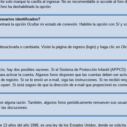
e solo marque la casilla al ingresar. No es recomendable si accede al foro d
 foro ha deshabilitado la opción.
usuarios identificados?
ontrará la opción
Ocultar mi estado de conexión
. Habilite la opción con
SI
y so
activarla o cambiarla. Visite la página de ingreso (login) y haga clic en
Olv
cto, hay dos posibles razones. Si el Sistema de Protección Infantil (APPCO) 
ara activar la cuenta. Algunos foros disponen que las cuentas deben ser act
o de registro. Si se le envió un e-mail, siga las instrucciones. Si no recibió n
nti-spam. Si está seguro de que la dirección de e-mail que proporcionó es corr
por alguna razón. También, algunos foros periódicamente remueven sus usuari
e las discuciones.
 años del año 1998, es una ley de los Estados Unidos, donde se solicita a l