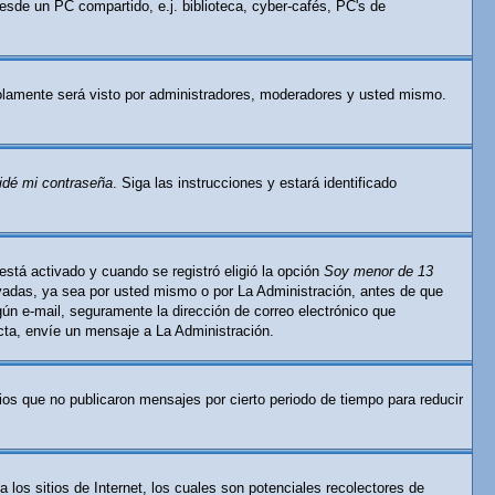
esde un PC compartido, e.j. biblioteca, cyber-cafés, PC's de
lamente será visto por administradores, moderadores y usted mismo.
idé mi contraseña
. Siga las instrucciones y estará identificado
está activado y cuando se registró eligió la opción
Soy menor de 13
ivadas, ya sea por usted mismo o por La Administración, antes de que
ingún e-mail, seguramente la dirección de correo electrónico que
ecta, envíe un mensaje a La Administración.
os que no publicaron mensajes por cierto periodo de tiempo para reducir
os sitios de Internet, los cuales son potenciales recolectores de