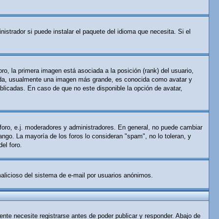
istrador si puede instalar el paquete del idioma que necesita. Si el
o, la primera imagen está asociada a la posición (rank) del usuario,
gunda, usualmente una imagen más grande, es conocida como avatar y
licadas. En caso de que no este disponible la opción de avatar,
 foro, e.j. moderadores y administradores. En general, no puede cambiar
ango. La mayoría de los foros lo consideran "spam", no lo toleran, y
el foro.
 malicioso del sistema de e-mail por usuarios anónimos.
nte necesite registrarse antes de poder publicar y responder. Abajo de