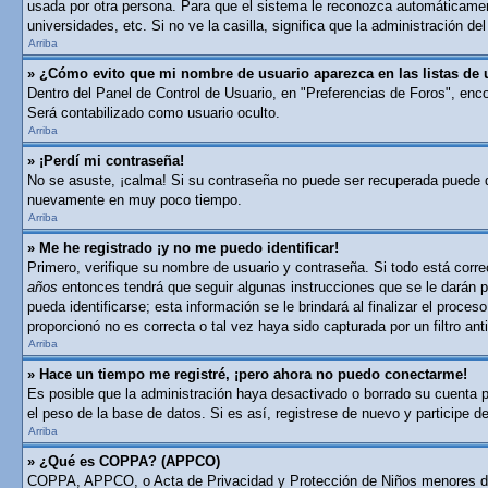
usada por otra persona. Para que el sistema le reconozca automáticament
universidades, etc. Si no ve la casilla, significa que la administración del
Arriba
» ¿Cómo evito que mi nombre de usuario aparezca en las listas de 
Dentro del Panel de Control de Usuario, en "Preferencias de Foros", enc
Será contabilizado como usuario oculto.
Arriba
» ¡Perdí mi contraseña!
No se asuste, ¡calma! Si su contraseña no puede ser recuperada puede des
nuevamente en muy poco tiempo.
Arriba
» Me he registrado ¡y no me puedo identificar!
Primero, verifique su nombre de usuario y contraseña. Si todo está corre
años
entonces tendrá que seguir algunas instrucciones que se le darán p
pueda identificarse; esta información se le brindará al finalizar el proces
proporcionó no es correcta o tal vez haya sido capturada por un filtro a
Arriba
» Hace un tiempo me registré, ¡pero ahora no puedo conectarme!
Es posible que la administración haya desactivado o borrado su cuenta 
el peso de la base de datos. Si es así, registrese de nuevo y participe d
Arriba
» ¿Qué es COPPA? (APPCO)
COPPA, APPCO, o Acta de Privacidad y Protección de Niños menores de 13